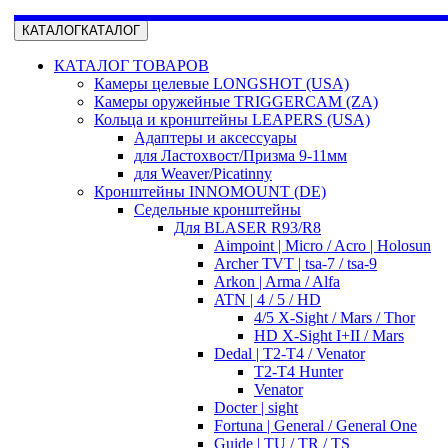
КАТАЛОГ
КАТАЛОГ
КАТАЛОГ ТОВАРОВ
Камеры целевые LONGSHOT (USA)
Камеры оружейные TRIGGERCAM (ZA)
Кольца и кронштейны LEAPERS (USA)
Адаптеры и аксессуары
для Ластохвост/Призма 9-11мм
для Weaver/Picatinny
Кронштейны INNOMOUNT (DE)
Седельные кронштейны
Для BLASER R93/R8
Aimpoint | Micro / Acro | Holosun
Archer TVT | tsa-7 / tsa-9
Arkon | Arma / Alfa
ATN | 4 / 5 / HD
4/5 X-Sight / Mars / Thor
HD X-Sight I+II / Mars
Dedal | T2-T4 / Venator
T2-T4 Hunter
Venator
Docter | sight
Fortuna | General / General One
Guide | TU / TR / TS