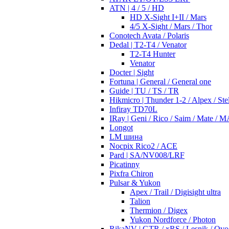
ATN | 4 / 5 / HD
HD X-Sight I+II / Mars
4/5 X-Sight / Mars / Thor
Conotech Avata / Polaris
Dedal | T2-T4 / Venator
T2-T4 Hunter
Venator
Docter | Sight
Fortuna | General / General one
Guide | TU / TS / TR
Hikmicro | Thunder 1-2 / Alpex / Stel
Infiray TD70L
IRay | Geni / Rico / Saim / Mate / 
Longot
LM шина
Nocpix Rico2 / ACE
Pard | SA/NV008/LRF
Picatinny
Pixfra Chiron
Pulsar & Yukon
Apex / Trail / Digisight ultra
Talion
Thermion / Digex
Yukon Nordforce / Photon
RikaNV | GTR / xRS / Lesnik / Ovo