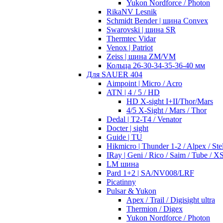
Yukon Nordforce / Photon
RikaNV Lesnik
Schmidt Bender | шина Convex
Swarovski | шина SR
Thermtec Vidar
Venox | Patriot
Zeiss | шина ZM/VM
Кольца 26-30-34-35-36-40 мм
Для SAUER 404
Aimpoint | Micro / Acro
ATN | 4 / 5 / HD
HD X-sight I+II/Thor/Mars
4/5 X-Sight / Mars / Thor
Dedal | T2-T4 / Venator
Docter | sight
Guide | TU
Hikmicro | Thunder 1-2 / Alpex / Stel
IRay | Geni / Rico / Saim / Tube / X
LM шина
Pard 1+2 | SA/NV008/LRF
Picatinny
Pulsar & Yukon
Apex / Trail / Digisight ultra
Thermion / Digex
Yukon Nordforce / Photon