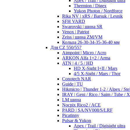
Apex / Trail / Digisight ultra
Thermion / Digex
Yukon Photon / Nordforce
Rika NV | xRS / Barsuk / Lesnik
SFH VARD
Swarovski | шина SR
Venox | Patriot
Zeiss | шина ZM/VM
Кольца 26-30-34-35-36-40 мм
Для CZ 550/557
Aimpoint | Micro / Acro
ARKON Alfa 1+2 / Arma
ATN | 4 / 5 / HD
HD X-Sight I+II / Mars
4/5 X-Sight / Mars / Thor
Conotech NAR
Guide | TU
Hikmicro | Thunder 1-2 / Alpex / Stel
IRAY | Geni / Rico / Saim / Tube / 
LM шина
Nocpix Rico2 / ACE
PARD | SA/NV008/S/LRF
Picatinny
Pulsar & Yukon
Apex / Trail / Digisight ultra