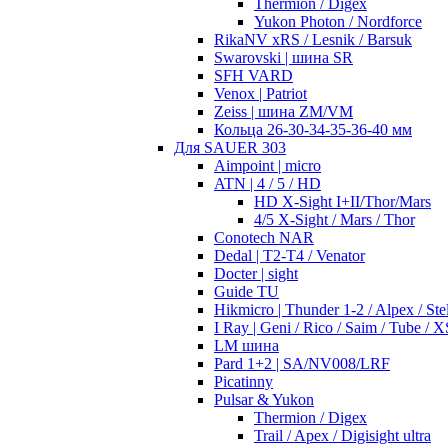
Thermion / Digex
Yukon Photon / Nordforce
RikaNV xRS / Lesnik / Barsuk
Swarovski | шина SR
SFH VARD
Venox | Patriot
Zeiss | шина ZM/VM
Кольца 26-30-34-35-36-40 мм
Для SAUER 303
Aimpoint | micro
ATN | 4 / 5 / HD
HD X-Sight I+II/Thor/Mars
4/5 X-Sight / Mars / Thor
Conotech NAR
Dedal | T2-T4 / Venator
Docter | sight
Guide TU
Hikmicro | Thunder 1-2 / Alpex / Stel
I Ray | Geni / Rico / Saim / Tube / X
LM шина
Pard 1+2 | SA/NV008/LRF
Picatinny
Pulsar & Yukon
Thermion / Digex
Trail / Apex / Digisight ultra