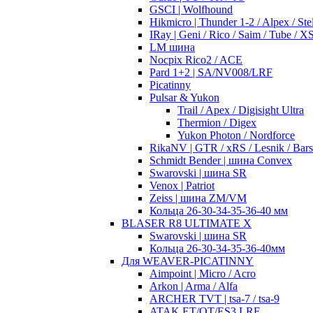
GSCI | Wolfhound
Hikmicro | Thunder 1-2 / Alpex / Stel
IRay | Geni / Rico / Saim / Tube / 
LM шина
Nocpix Rico2 / ACE
Pard 1+2 | SA/NV008/LRF
Picatinny
Pulsar & Yukon
Trail / Apex / Digisight Ultra
Thermion / Digex
Yukon Photon / Nordforce
RikaNV | GTR / xRS / Lesnik / Bar
Schmidt Bender | шина Convex
Swarovski | шина SR
Venox | Patriot
Zeiss | шина ZM/VM
Кольца 26-30-34-35-36-40 мм
BLASER R8 ULTIMATE X
Swarovski | шина SR
Кольца 26-30-34-35-36-40мм
Для WEAVER-PICATINNY
Aimpoint | Micro / Acro
Arkon | Arma / Alfa
ARCHER TVT | tsa-7 / tsa-9
ATAK ET/OT/ES3 LRF