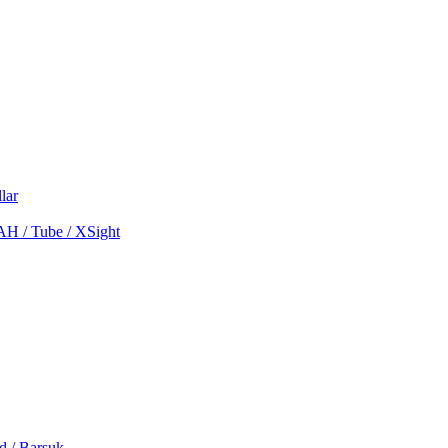
lar
MAH / Tube / XSight
d / Barsuk