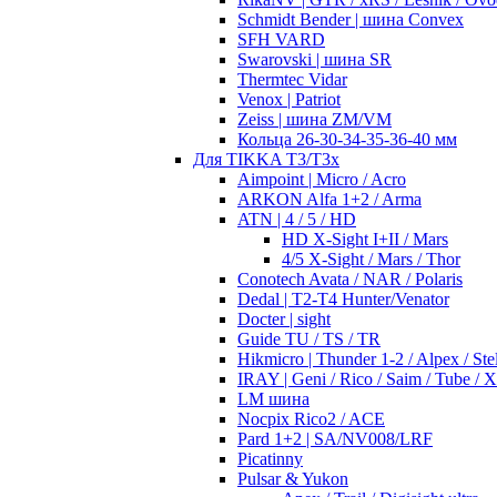
Schmidt Bender | шина Convex
SFH VARD
Swarovski | шина SR
Thermtec Vidar
Venox | Patriot
Zeiss | шина ZM/VM
Кольца 26-30-34-35-36-40 мм
Для TIKKA T3/T3x
Aimpoint | Micro / Acro
ARKON Alfa 1+2 / Arma
ATN | 4 / 5 / HD
HD X-Sight I+II / Mars
4/5 X-Sight / Mars / Thor
Conotech Avata / NAR / Polaris
Dedal | T2-T4 Hunter/Venator
Docter | sight
Guide TU / TS / TR
Hikmicro | Thunder 1-2 / Alpex / Stel
IRAY | Geni / Rico / Saim / Tube / 
LM шина
Nocpix Rico2 / ACE
Pard 1+2 | SA/NV008/LRF
Picatinny
Pulsar & Yukon