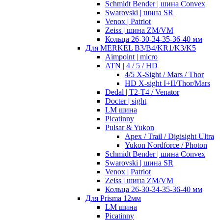
Schmidt Bender | шина Convex
Swarovski | шина SR
Venox | Patriot
Zeiss | шина ZM/VM
Кольца 26-30-34-35-36-40 мм
Для MERKEL B3/B4/KR1/K3/K5
Aimpoint | micro
ATN | 4 / 5 / HD
4/5 X-Sight / Mars / Thor
HD X-sight I+II/Thor/Mars
Dedal | T2-T4 / Venator
Docter | sight
LM шина
Picatinny
Pulsar & Yukon
Apex / Trail / Digisight Ultra
Yukon Nordforce / Photon
Schmidt Bender | шина Convex
Swarovski | шина SR
Venox | Patriot
Zeiss | шина ZM/VM
Кольца 26-30-34-35-36-40 мм
Для Prisma 12мм
LM шина
Picatinny