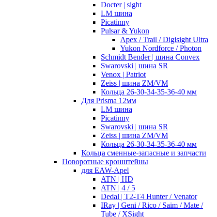
Docter | sight
LM шина
Picatinny
Pulsar & Yukon
Apex / Trail / Digisight Ultra
Yukon Nordforce / Photon
Schmidt Bender | шина Convex
Swarovski | шина SR
Venox | Patriot
Zeiss | шина ZM/VM
Кольца 26-30-34-35-36-40 мм
Для Prisma 12мм
LM шина
Picatinny
Swarovski | шина SR
Zeiss | шина ZM/VM
Кольца 26-30-34-35-36-40 мм
Кольца сменные-запасные и запчасти
Поворотные кронштейны
для EAW-Apel
ATN | HD
ATN | 4 / 5
Dedal | T2-T4 Hunter / Venator
IRay | Geni / Rico / Saim / Mate /
Tube / XSight