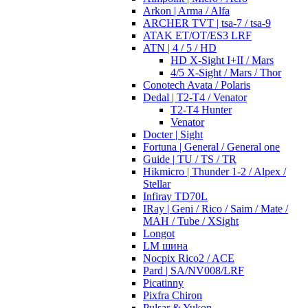
Arkon | Arma / Alfa
ARCHER TVT | tsa-7 / tsa-9
ATAK ET/OT/ES3 LRF
ATN | 4 / 5 / HD
HD X-Sight I+II / Mars
4/5 X-Sight / Mars / Thor
Conotech Avata / Polaris
Dedal | T2-T4 / Venator
T2-T4 Hunter
Venator
Docter | Sight
Fortuna | General / General one
Guide | TU / TS / TR
Hikmicro | Thunder 1-2 / Alpex /
Stellar
Infiray TD70L
IRay | Geni / Rico / Saim / Mate /
MAH / Tube / XSight
Longot
LM шина
Nocpix Rico2 / ACE
Pard | SA/NV008/LRF
Picatinny
Pixfra Chiron
Pulsar & Yukon