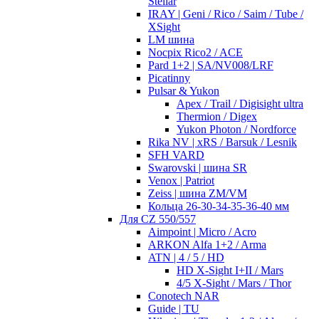
Stellar
IRAY | Geni / Rico / Saim / Tube /
XSight
LM шина
Nocpix Rico2 / ACE
Pard 1+2 | SA/NV008/LRF
Picatinny
Pulsar & Yukon
Apex / Trail / Digisight ultra
Thermion / Digex
Yukon Photon / Nordforce
Rika NV | xRS / Barsuk / Lesnik
SFH VARD
Swarovski | шина SR
Venox | Patriot
Zeiss | шина ZM/VM
Кольца 26-30-34-35-36-40 мм
Для CZ 550/557
Aimpoint | Micro / Acro
ARKON Alfa 1+2 / Arma
ATN | 4 / 5 / HD
HD X-Sight I+II / Mars
4/5 X-Sight / Mars / Thor
Conotech NAR
Guide | TU