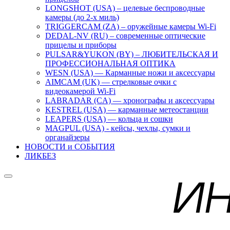
LONGSHOT (USA) – целевые беспроводные
камеры (до 2-х миль)
TRIGGERCAM (ZA) – оружейные камеры Wi-Fi
DEDAL-NV (RU) – современные оптические
прицелы и приборы
PULSAR&YUKON (BY) – ЛЮБИТЕЛЬСКАЯ И
ПРОФЕССИОНАЛЬНАЯ ОПТИКА
WESN (USA) — Карманные ножи и аксессуары
AIMCAM (UK) — стрелковые очки с
видеокамерой Wi-Fi
LABRADAR (CA) — хронографы и аксессуары
KESTREL (USA) — карманные метеостанции
LEAPERS (USA) — кольца и сошки
MAGPUL (USA) - кейсы, чехлы, сумки и
органайзеры
НОВОСТИ и СОБЫТИЯ
ЛИКБЕЗ