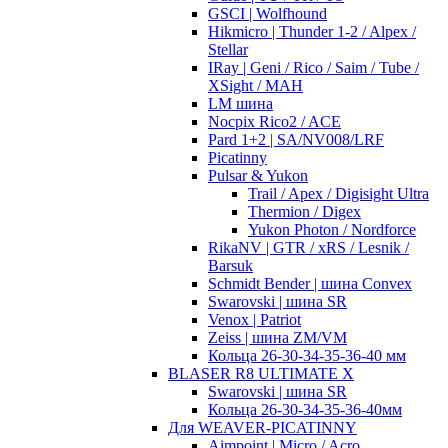
GSCI | Wolfhound
Hikmicro | Thunder 1-2 / Alpex /
Stellar
IRay | Geni / Rico / Saim / Tube /
XSight / MAH
LM шина
Nocpix Rico2 / ACE
Pard 1+2 | SA/NV008/LRF
Picatinny
Pulsar & Yukon
Trail / Apex / Digisight Ultra
Thermion / Digex
Yukon Photon / Nordforce
RikaNV | GTR / xRS / Lesnik /
Barsuk
Schmidt Bender | шина Convex
Swarovski | шина SR
Venox | Patriot
Zeiss | шина ZM/VM
Кольца 26-30-34-35-36-40 мм
BLASER R8 ULTIMATE X
Swarovski | шина SR
Кольца 26-30-34-35-36-40мм
Для WEAVER-PICATINNY
Aimpoint | Micro / Acro