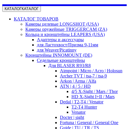
КАТАЛОГ
КАТАЛОГ
КАТАЛОГ ТОВАРОВ
Камеры целевые LONGSHOT (USA)
Камеры оружейные TRIGGERCAM (ZA)
Кольца и кронштейны LEAPERS (USA)
Адаптеры и аксессуары
для Ластохвост/Призма 9-11мм
для Weaver/Picatinny
Кронштейны INNOMOUNT (DE)
Седельные кронштейны
Для BLASER R93/R8
Aimpoint | Micro / Acro | Holosun
Archer TVT | tsa-7 / tsa-9
Arkon | Arma / Alfa
ATN | 4 / 5 / HD
4/5 X-Sight / Mars / Thor
HD X-Sight I+II / Mars
Dedal | T2-T4 / Venator
T2-T4 Hunter
Venator
Docter | sight
Fortuna | General / General One
Guide | TU / TR / TS