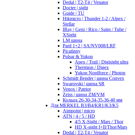
Dedal | T2-T4 / Venator
Docter | sight
Guide | TU
Hikmicro | Thunder 1-2 / Alpex /
Stellar
IRay | Geni / Rico / Saim / Tube /
XSight
LM шина
Pard 1+2 | SA/NV008/LRF
Picatinny
Pulsar & Yukon
Apex / Trail / Digisight ultra
Thermion / Digex
Yukon Nordforce / Photon
Schmidt Bender | шина Convex
Swarovski | шина SR
Venox | Patriot
Zeiss | шина ZM/VM
Кольца 26-30-34-35-36-40 мм
Для MERKEL B3/B4/KR1/K3/K5
Aimpoint | micro
ATN | 4 / 5 / HD
4/5 X-Sight / Mars / Thor
HD X-sight I+II/Thor/Mars
Dedal | T2-T4 / Venator