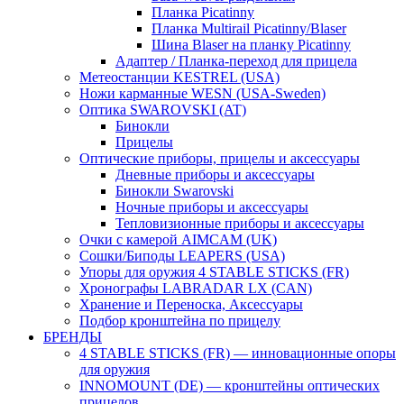
Планка Picatinny
Планка Multirail Picatinny/Blaser
Шина Blaser на планку Picatinny
Адаптер / Планка-переход для прицела
Метеостанции KESTREL (USA)
Ножи карманные WESN (USA-Sweden)
Оптика SWAROVSKI (AT)
Бинокли
Прицелы
Оптические приборы, прицелы и аксессуары
Дневные приборы и аксессуары
Бинокли Swarovski
Ночные приборы и аксессуары
Тепловизионные приборы и аксессуары
Очки с камерой AIMCAM (UK)
Сошки/Биподы LEAPERS (USA)
Упоры для оружия 4 STABLE STICKS (FR)
Хронографы LABRADAR LX (CAN)
Хранение и Переноска, Аксессуары
Подбор кронштейна по прицелу
БРЕНДЫ
4 STABLE STICKS (FR) — инновационные опоры
для оружия
INNOMOUNT (DE) — кронштейны оптических
прицелов