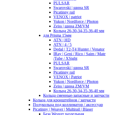
PULSAR
Swarovski | шина SR
Picatinny rail
VENOX | patriot
Yukon | Nordforce / Photon
Zeiss | шина ZM/VM
Кольца 26-30-34-35-36-40 мм
для Prisma 15мм
ATN | HD
ATN | 4 / 5
Dedal | T2-T4 Hunter / Venator
IRay | Geni / Rico / Saim / Mate
/Tube / XSight
PULSAR
Swarovski | шина SR
Picatinny rail
VENOX | Patriot
Yukon | Nordforce / Photon
Zeiss | шина ZM/VM
Кольца 26-30-34-35-36-40 мм
Кольца сменные-запасные и запчасти
Кольца для кронштейнов / запчасти
Полукольца под коллиматор / аксессуар
Picatinny | Weaver | Multirail | Blaser
База Weaver раздельная