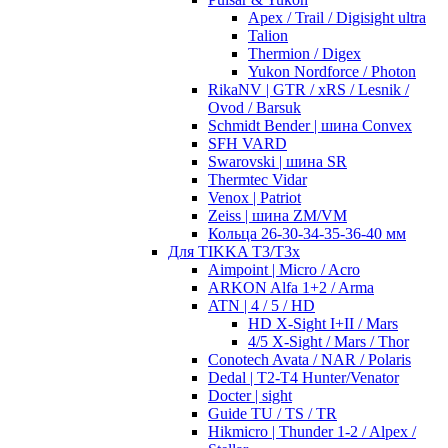
Apex / Trail / Digisight ultra
Talion
Thermion / Digex
Yukon Nordforce / Photon
RikaNV | GTR / xRS / Lesnik /
Ovod / Barsuk
Schmidt Bender | шина Convex
SFH VARD
Swarovski | шина SR
Thermtec Vidar
Venox | Patriot
Zeiss | шина ZM/VM
Кольца 26-30-34-35-36-40 мм
Для TIKKA T3/T3x
Aimpoint | Micro / Acro
ARKON Alfa 1+2 / Arma
ATN | 4 / 5 / HD
HD X-Sight I+II / Mars
4/5 X-Sight / Mars / Thor
Conotech Avata / NAR / Polaris
Dedal | T2-T4 Hunter/Venator
Docter | sight
Guide TU / TS / TR
Hikmicro | Thunder 1-2 / Alpex /