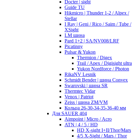
Docter | sight
Guide TU
Hikmicro | Thunder 1-2 / Alpex /
Stellar
I Ray | Geni / Rico / Saim / Tube /
XSight
LM шина
Pard 1+2 | SA/NV008/LRF
Picatinny
Pulsar & Yukon
Thermion / Digex
Trail / Apex / Digisight ultra
Yukon Nordforce / Photon
RikaNV Lesnik
Schmidt Bender | шина Convex
Swarovski | шина SR
Thermtec Vidar
Venox | Patriot
Zeiss | шина ZM/VM
Кольца 26-30-34-35-36-40 мм
Для SAUER 404
Aimpoint | Micro / Acro
ATN | 4 / 5 / HD
HD X-sight I+II/Thor/Mars
4/5 X-Sight / Mars / Thor