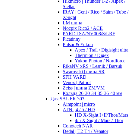
Hikmicro | Thunder 1-2 / Alpex /
Stellar
IRAY | Geni / Rico / Saim / Tube /
XSight
LM шина
Nocpix Rico2 / ACE
PARD | SA/NV008/S/LRF
Picatinny
Pulsar & Yukon
Apex / Trail / Digisight ultra
Thermion / Digex
Yukon Photon / Nordforce
RikaNV xRS / Lesnik / Barsuk
Swarovski | шина SR
SFH VARD
Venox | Patriot
Zeiss | шина ZM/VM
Кольца 26-30-34-35-36-40 мм
Для SAUER 303
Aimpoint | micro
ATN | 4 / 5 / HD
HD X-Sight I+II/Thor/Mars
4/5 X-Sight / Mars / Thor
Conotech NAR
Dedal | T2-T4 / Venator