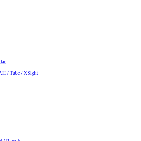
lar
MAH / Tube / XSight
d / Barsuk