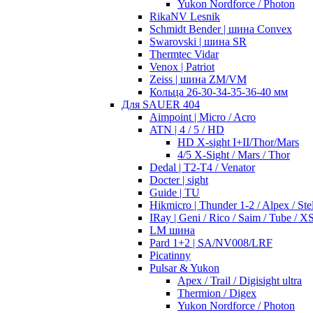
Yukon Nordforce / Photon
RikaNV Lesnik
Schmidt Bender | шина Convex
Swarovski | шина SR
Thermtec Vidar
Venox | Patriot
Zeiss | шина ZM/VM
Кольца 26-30-34-35-36-40 мм
Для SAUER 404
Aimpoint | Micro / Acro
ATN | 4 / 5 / HD
HD X-sight I+II/Thor/Mars
4/5 X-Sight / Mars / Thor
Dedal | T2-T4 / Venator
Docter | sight
Guide | TU
Hikmicro | Thunder 1-2 / Alpex / Stel
IRay | Geni / Rico / Saim / Tube / X
LM шина
Pard 1+2 | SA/NV008/LRF
Picatinny
Pulsar & Yukon
Apex / Trail / Digisight ultra
Thermion / Digex
Yukon Nordforce / Photon