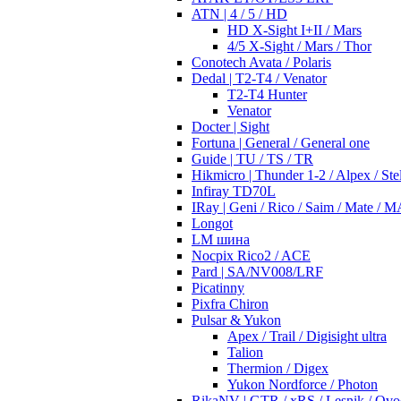
ATN | 4 / 5 / HD
HD X-Sight I+II / Mars
4/5 X-Sight / Mars / Thor
Conotech Avata / Polaris
Dedal | T2-T4 / Venator
T2-T4 Hunter
Venator
Docter | Sight
Fortuna | General / General one
Guide | TU / TS / TR
Hikmicro | Thunder 1-2 / Alpex / Stel
Infiray TD70L
IRay | Geni / Rico / Saim / Mate / 
Longot
LM шина
Nocpix Rico2 / ACE
Pard | SA/NV008/LRF
Picatinny
Pixfra Chiron
Pulsar & Yukon
Apex / Trail / Digisight ultra
Talion
Thermion / Digex
Yukon Nordforce / Photon
RikaNV | GTR / xRS / Lesnik / Ovo