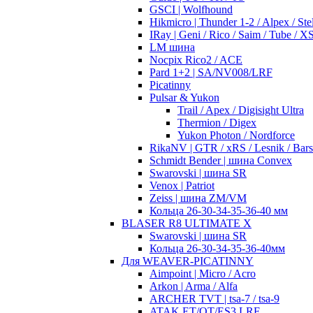
GSCI | Wolfhound
Hikmicro | Thunder 1-2 / Alpex / Stel
IRay | Geni / Rico / Saim / Tube / 
LM шина
Nocpix Rico2 / ACE
Pard 1+2 | SA/NV008/LRF
Picatinny
Pulsar & Yukon
Trail / Apex / Digisight Ultra
Thermion / Digex
Yukon Photon / Nordforce
RikaNV | GTR / xRS / Lesnik / Bar
Schmidt Bender | шина Convex
Swarovski | шина SR
Venox | Patriot
Zeiss | шина ZM/VM
Кольца 26-30-34-35-36-40 мм
BLASER R8 ULTIMATE X
Swarovski | шина SR
Кольца 26-30-34-35-36-40мм
Для WEAVER-PICATINNY
Aimpoint | Micro / Acro
Arkon | Arma / Alfa
ARCHER TVT | tsa-7 / tsa-9
ATAK ET/OT/ES3 LRF