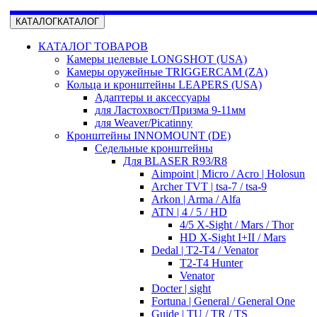
КАТАЛОГ
КАТАЛОГ
КАТАЛОГ ТОВАРОВ
Камеры целевые LONGSHOT (USA)
Камеры оружейные TRIGGERCAM (ZA)
Кольца и кронштейны LEAPERS (USA)
Адаптеры и аксессуары
для Ластохвост/Призма 9-11мм
для Weaver/Picatinny
Кронштейны INNOMOUNT (DE)
Седельные кронштейны
Для BLASER R93/R8
Aimpoint | Micro / Acro | Holosun
Archer TVT | tsa-7 / tsa-9
Arkon | Arma / Alfa
ATN | 4 / 5 / HD
4/5 X-Sight / Mars / Thor
HD X-Sight I+II / Mars
Dedal | T2-T4 / Venator
T2-T4 Hunter
Venator
Docter | sight
Fortuna | General / General One
Guide | TU / TR / TS