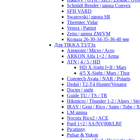
Schmidt Bender | шина Convex
SFH VARD
Swarovski | шина SR
Thermtec Vidar
Venox | Patriot
Zeiss | шина ZM/VM
Кольца 26-30-34-35-36-40 мм
Для TIKKA T3/T3x
Aimpoint | Micro / Acro
ARKON Alfa 1+2 / Arma
ATN | 4 / 5 / HD
HD X-Sight I+II / Mars
4/5 X-Sight / Mars / Thor
Conotech Avata / NAR / Polaris
Dedal | T2-T4 Hunter/Venator
Docter | sight
Guide TU / TS / TR
Hikmicro | Thunder 1-2 / Alpex / Stel
IRAY | Geni / Rico / Saim / Tube / 
LM шина
Nocpix Rico2 / ACE
Pard 1+2 | SA/NV008/LRF
Picatinny
Pulsar & Yukon