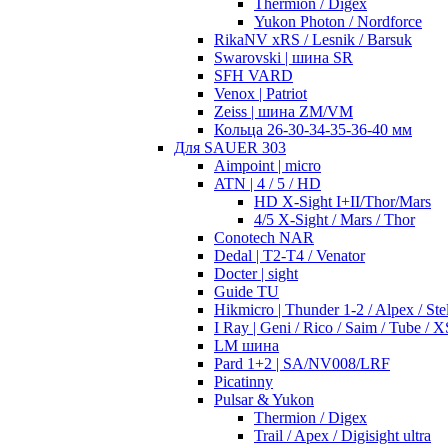
Thermion / Digex
Yukon Photon / Nordforce
RikaNV xRS / Lesnik / Barsuk
Swarovski | шина SR
SFH VARD
Venox | Patriot
Zeiss | шина ZM/VM
Кольца 26-30-34-35-36-40 мм
Для SAUER 303
Aimpoint | micro
ATN | 4 / 5 / HD
HD X-Sight I+II/Thor/Mars
4/5 X-Sight / Mars / Thor
Conotech NAR
Dedal | T2-T4 / Venator
Docter | sight
Guide TU
Hikmicro | Thunder 1-2 / Alpex / Stel
I Ray | Geni / Rico / Saim / Tube / X
LM шина
Pard 1+2 | SA/NV008/LRF
Picatinny
Pulsar & Yukon
Thermion / Digex
Trail / Apex / Digisight ultra