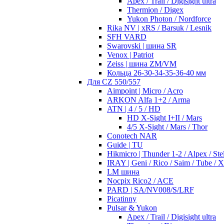
Apex / Trail / Digisight ultra
Thermion / Digex
Yukon Photon / Nordforce
Rika NV | xRS / Barsuk / Lesnik
SFH VARD
Swarovski | шина SR
Venox | Patriot
Zeiss | шина ZM/VM
Кольца 26-30-34-35-36-40 мм
Для CZ 550/557
Aimpoint | Micro / Acro
ARKON Alfa 1+2 / Arma
ATN | 4 / 5 / HD
HD X-Sight I+II / Mars
4/5 X-Sight / Mars / Thor
Conotech NAR
Guide | TU
Hikmicro | Thunder 1-2 / Alpex / Stel
IRAY | Geni / Rico / Saim / Tube / 
LM шина
Nocpix Rico2 / ACE
PARD | SA/NV008/S/LRF
Picatinny
Pulsar & Yukon
Apex / Trail / Digisight ultra