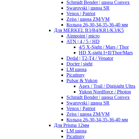
Schmidt Bender | шина Convex
Swarovski | шина SR
Venox | Patriot
Zeiss | шина ZM/VM
Кольца 26-30-34-35-36-40 мм
Для MERKEL B3/B4/KR1/K3/K5
Aimpoint | micro
ATN | 4 / 5 / HD
4/5 X-Sight / Mars / Thor
HD X-sight I+II/Thor/Mars
Dedal | T2-T4 / Venator
Docter | sight
LM шина
Picatinny
Pulsar & Yukon
Apex / Trail / Digisight Ultra
Yukon Nordforce / Photon
Schmidt Bender | шина Convex
Swarovski | шина SR
Venox | Patriot
Zeiss | шина ZM/VM
Кольца 26-30-34-35-36-40 мм
Для Prisma 12мм
LM шина
Picatinny