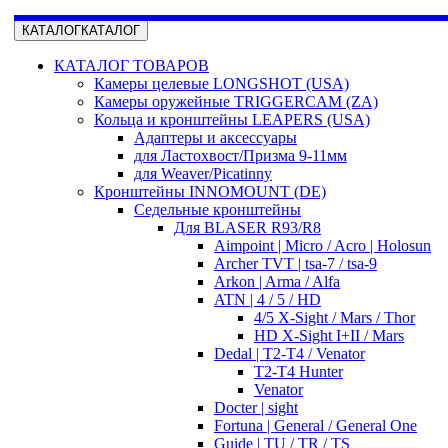
КАТАЛОГ
КАТАЛОГ
КАТАЛОГ ТОВАРОВ
Камеры целевые LONGSHOT (USA)
Камеры оружейные TRIGGERCAM (ZA)
Кольца и кронштейны LEAPERS (USA)
Адаптеры и аксессуары
для Ластохвост/Призма 9-11мм
для Weaver/Picatinny
Кронштейны INNOMOUNT (DE)
Седельные кронштейны
Для BLASER R93/R8
Aimpoint | Micro / Acro | Holosun
Archer TVT | tsa-7 / tsa-9
Arkon | Arma / Alfa
ATN | 4 / 5 / HD
4/5 X-Sight / Mars / Thor
HD X-Sight I+II / Mars
Dedal | T2-T4 / Venator
T2-T4 Hunter
Venator
Docter | sight
Fortuna | General / General One
Guide | TU / TR / TS