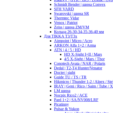
Schmidt Bender | шина Convex
SFH VARD
Swarovski | шина SR
Thermtec Vidar
Venox | Patriot
Zeiss | шина ZM/VM
Кольца 26-30-34-35-36-40 мм
Для TIKKA T3/T3x
Aimpoint | Micro / Acro
ARKON Alfa 1+2 / Arma
ATN | 4 / 5 / HD
HD X-Sight I+II / Mars
4/5 X-Sight / Mars / Thor
Conotech Avata / NAR / Polaris
Dedal | T2-T4 Hunter/Venator
Docter | sight
Guide TU / TS / TR
Hikmicro | Thunder 1-2 / Alpex / Stel
IRAY | Geni / Rico / Saim / Tube / 
LM шина
Nocpix Rico2 / ACE
Pard 1+2 | SA/NV008/LRF
Picatinny
Pulsar & Yukon