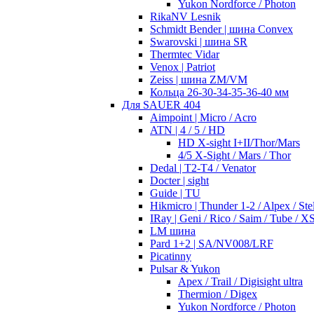
Yukon Nordforce / Photon
RikaNV Lesnik
Schmidt Bender | шина Convex
Swarovski | шина SR
Thermtec Vidar
Venox | Patriot
Zeiss | шина ZM/VM
Кольца 26-30-34-35-36-40 мм
Для SAUER 404
Aimpoint | Micro / Acro
ATN | 4 / 5 / HD
HD X-sight I+II/Thor/Mars
4/5 X-Sight / Mars / Thor
Dedal | T2-T4 / Venator
Docter | sight
Guide | TU
Hikmicro | Thunder 1-2 / Alpex / Stel
IRay | Geni / Rico / Saim / Tube / X
LM шина
Pard 1+2 | SA/NV008/LRF
Picatinny
Pulsar & Yukon
Apex / Trail / Digisight ultra
Thermion / Digex
Yukon Nordforce / Photon