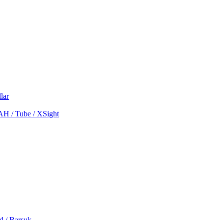
lar
MAH / Tube / XSight
d / Barsuk