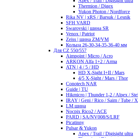
Apex / Trail / Digisight ultra
Thermion / Digex
Yukon Photon / Nordforce
Rika NV | xRS / Barsuk / Lesnik
SFH VARD
Swarovski | шина SR
Venox | Patriot
Zeiss | шина ZM/VM
Кольца 26-30-34-35-36-40 мм
Для CZ 550/557
Aimpoint | Micro / Acro
ARKON Alfa 1+2 / Arma
ATN | 4 / 5 / HD
HD X-Sight I+II / Mars
4/5 X-Sight / Mars / Thor
Conotech NAR
Guide | TU
Hikmicro | Thunder 1-2 / Alpex / Stel
IRAY | Geni / Rico / Saim / Tube / 
LM шина
Nocpix Rico2 / ACE
PARD | SA/NV008/S/LRF
Picatinny
Pulsar & Yukon
Apex / Trail / Digisight ultra