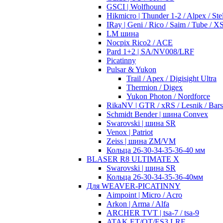
GSCI | Wolfhound
Hikmicro | Thunder 1-2 / Alpex / Stel
IRay | Geni / Rico / Saim / Tube / 
LM шина
Nocpix Rico2 / ACE
Pard 1+2 | SA/NV008/LRF
Picatinny
Pulsar & Yukon
Trail / Apex / Digisight Ultra
Thermion / Digex
Yukon Photon / Nordforce
RikaNV | GTR / xRS / Lesnik / Bar
Schmidt Bender | шина Convex
Swarovski | шина SR
Venox | Patriot
Zeiss | шина ZM/VM
Кольца 26-30-34-35-36-40 мм
BLASER R8 ULTIMATE X
Swarovski | шина SR
Кольца 26-30-34-35-36-40мм
Для WEAVER-PICATINNY
Aimpoint | Micro / Acro
Arkon | Arma / Alfa
ARCHER TVT | tsa-7 / tsa-9
ATAK ET/OT/ES3 LRF