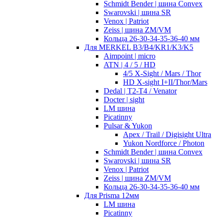
Schmidt Bender | шина Convex
Swarovski | шина SR
Venox | Patriot
Zeiss | шина ZM/VM
Кольца 26-30-34-35-36-40 мм
Для MERKEL B3/B4/KR1/K3/K5
Aimpoint | micro
ATN | 4 / 5 / HD
4/5 X-Sight / Mars / Thor
HD X-sight I+II/Thor/Mars
Dedal | T2-T4 / Venator
Docter | sight
LM шина
Picatinny
Pulsar & Yukon
Apex / Trail / Digisight Ultra
Yukon Nordforce / Photon
Schmidt Bender | шина Convex
Swarovski | шина SR
Venox | Patriot
Zeiss | шина ZM/VM
Кольца 26-30-34-35-36-40 мм
Для Prisma 12мм
LM шина
Picatinny