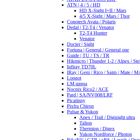
ATN | 4 / 5 / HD
HD X-Sight I+II / Mars
4/5 X-Sight / Mars / Thor
Conotech Avata / Polaris
Dedal | T2-T4 / Venator
T2-T4 Hunter
Venator
Docter | Sight
Fortuna | General / General one
Guide | TU / TS / TR
Hikmicro | Thunder 1-2 / Alpex / Stel
Infiray TD70L
IRay | Geni / Rico / Saim / Mate / 
Longot
LM шина
Nocpix Rico2 / ACE
Pard | SA/NV008/LRF
Picatinny
Pixfra Chiron
Pulsar & Yukon
Apex / Trail / Digisight ultra
Talion
Thermion / Digex
Yukon Nordforce / Photon
RikaNV | GTR / xRS / Lesnik / Ovo