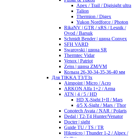
Apex / Trail / Digisight ultra
Talion
Thermion / Digex
Yukon Nordforce / Photon
RikaNV | GTR / xRS / Lesnik /
Ovod / Barsuk
Schmidt Bender | шина Convex
SFH VARD
Swarovski | шина SR
Thermtec Vidar
Venox | Patriot
Zeiss | шина ZM/VM
Кольца 26-30-34-35-36-40 мм
Для TIKKA T3/T3x
Aimpoint | Micro / Acro
ARKON Alfa 1+2 / Arma
ATN | 4 / 5 / HD
HD X-Sight I+II / Mars
4/5 X-Sight / Mars / Thor
Conotech Avata / NAR / Polaris
Dedal | T2-T4 Hunter/Venator
Docter | sight
Guide TU / TS / TR
Hikmicro | Thunder 1-2 / Alpex /