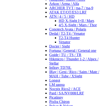
Arkon | Arma / Alfa
ARCHER TVT | tsa-7 / tsa-9
ATAK ET/OT/ES3 LRF
ATN | 4 / 5 / HD
HD X-Sight I+II / Mars
4/5 X-Sight / Mars / Thor
Conotech Avata / Polaris
Dedal | T2-T4 / Venator
T2-T4 Hunter
Venator
Docter | Sight
Fortuna | General / General one
Guide | TU / TS / TR
Hikmicro | Thunder 1-2 / Alpex /
Stellar
Infiray TD70L
IRay | Geni / Rico / Saim / Mate /
MAH / Tube / XSight
Longot
LM шина
Nocpix Rico2 / ACE
Pard | SA/NV008/LRF
Picatinny
Pixfra Chiron
Pulsar & Yukon