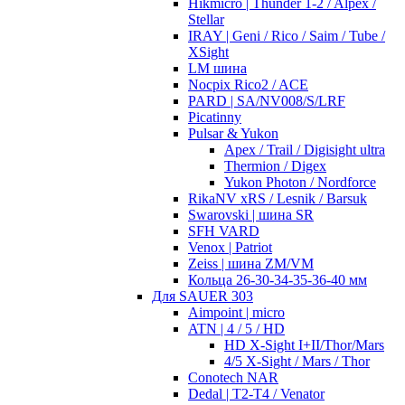
Hikmicro | Thunder 1-2 / Alpex /
Stellar
IRAY | Geni / Rico / Saim / Tube /
XSight
LM шина
Nocpix Rico2 / ACE
PARD | SA/NV008/S/LRF
Picatinny
Pulsar & Yukon
Apex / Trail / Digisight ultra
Thermion / Digex
Yukon Photon / Nordforce
RikaNV xRS / Lesnik / Barsuk
Swarovski | шина SR
SFH VARD
Venox | Patriot
Zeiss | шина ZM/VM
Кольца 26-30-34-35-36-40 мм
Для SAUER 303
Aimpoint | micro
ATN | 4 / 5 / HD
HD X-Sight I+II/Thor/Mars
4/5 X-Sight / Mars / Thor
Conotech NAR
Dedal | T2-T4 / Venator