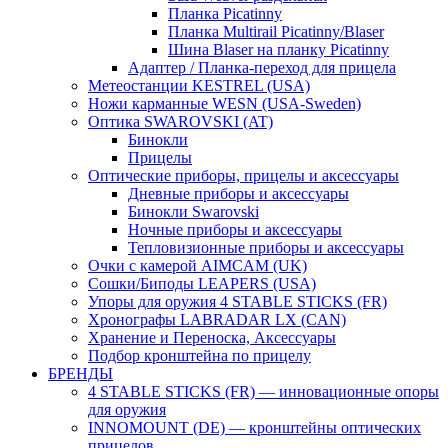
Планка Picatinny
Планка Multirail Picatinny/Blaser
Шина Blaser на планку Picatinny
Адаптер / Планка-переход для прицела
Метеостанции KESTREL (USA)
Ножи карманные WESN (USA-Sweden)
Оптика SWAROVSKI (AT)
Бинокли
Прицелы
Оптические приборы, прицелы и аксессуары
Дневные приборы и аксессуары
Бинокли Swarovski
Ночные приборы и аксессуары
Тепловизионные приборы и аксессуары
Очки с камерой AIMCAM (UK)
Сошки/Биподы LEAPERS (USA)
Упоры для оружия 4 STABLE STICKS (FR)
Хронографы LABRADAR LX (CAN)
Хранение и Переноска, Аксессуары
Подбор кронштейна по прицелу
БРЕНДЫ
4 STABLE STICKS (FR) — инновационные опоры
для оружия
INNOMOUNT (DE) — кронштейны оптических
прицелов