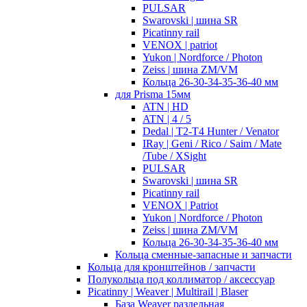
PULSAR
Swarovski | шина SR
Picatinny rail
VENOX | patriot
Yukon | Nordforce / Photon
Zeiss | шина ZM/VM
Кольца 26-30-34-35-36-40 мм
для Prisma 15мм
ATN | HD
ATN | 4 / 5
Dedal | T2-T4 Hunter / Venator
IRay | Geni / Rico / Saim / Mate
/Tube / XSight
PULSAR
Swarovski | шина SR
Picatinny rail
VENOX | Patriot
Yukon | Nordforce / Photon
Zeiss | шина ZM/VM
Кольца 26-30-34-35-36-40 мм
Кольца сменные-запасные и запчасти
Кольца для кронштейнов / запчасти
Полукольца под коллиматор / аксессуар
Picatinny | Weaver | Multirail | Blaser
База Weaver раздельная