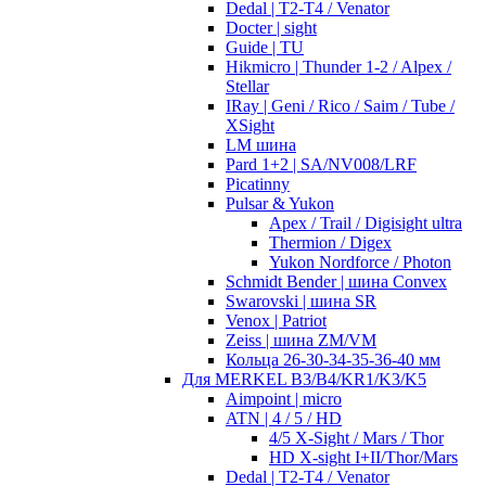
Dedal | T2-T4 / Venator
Docter | sight
Guide | TU
Hikmicro | Thunder 1-2 / Alpex /
Stellar
IRay | Geni / Rico / Saim / Tube /
XSight
LM шина
Pard 1+2 | SA/NV008/LRF
Picatinny
Pulsar & Yukon
Apex / Trail / Digisight ultra
Thermion / Digex
Yukon Nordforce / Photon
Schmidt Bender | шина Convex
Swarovski | шина SR
Venox | Patriot
Zeiss | шина ZM/VM
Кольца 26-30-34-35-36-40 мм
Для MERKEL B3/B4/KR1/K3/K5
Aimpoint | micro
ATN | 4 / 5 / HD
4/5 X-Sight / Mars / Thor
HD X-sight I+II/Thor/Mars
Dedal | T2-T4 / Venator