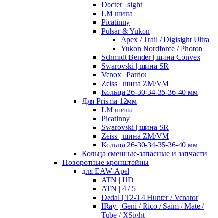
Docter | sight
LM шина
Picatinny
Pulsar & Yukon
Apex / Trail / Digisight Ultra
Yukon Nordforce / Photon
Schmidt Bender | шина Convex
Swarovski | шина SR
Venox | Patriot
Zeiss | шина ZM/VM
Кольца 26-30-34-35-36-40 мм
Для Prisma 12мм
LM шина
Picatinny
Swarovski | шина SR
Zeiss | шина ZM/VM
Кольца 26-30-34-35-36-40 мм
Кольца сменные-запасные и запчасти
Поворотные кронштейны
для EAW-Apel
ATN | HD
ATN | 4 / 5
Dedal | T2-T4 Hunter / Venator
IRay | Geni / Rico / Saim / Mate /
Tube / XSight