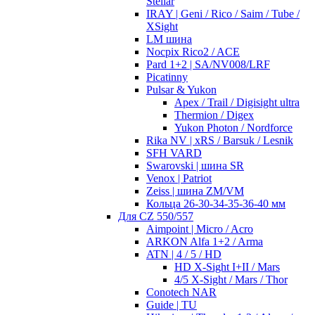
Stellar
IRAY | Geni / Rico / Saim / Tube /
XSight
LM шина
Nocpix Rico2 / ACE
Pard 1+2 | SA/NV008/LRF
Picatinny
Pulsar & Yukon
Apex / Trail / Digisight ultra
Thermion / Digex
Yukon Photon / Nordforce
Rika NV | xRS / Barsuk / Lesnik
SFH VARD
Swarovski | шина SR
Venox | Patriot
Zeiss | шина ZM/VM
Кольца 26-30-34-35-36-40 мм
Для CZ 550/557
Aimpoint | Micro / Acro
ARKON Alfa 1+2 / Arma
ATN | 4 / 5 / HD
HD X-Sight I+II / Mars
4/5 X-Sight / Mars / Thor
Conotech NAR
Guide | TU