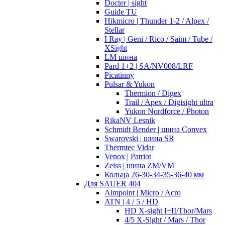
Docter | sight
Guide TU
Hikmicro | Thunder 1-2 / Alpex /
Stellar
I Ray | Geni / Rico / Saim / Tube /
XSight
LM шина
Pard 1+2 | SA/NV008/LRF
Picatinny
Pulsar & Yukon
Thermion / Digex
Trail / Apex / Digisight ultra
Yukon Nordforce / Photon
RikaNV Lesnik
Schmidt Bender | шина Convex
Swarovski | шина SR
Thermtec Vidar
Venox | Patriot
Zeiss | шина ZM/VM
Кольца 26-30-34-35-36-40 мм
Для SAUER 404
Aimpoint | Micro / Acro
ATN | 4 / 5 / HD
HD X-sight I+II/Thor/Mars
4/5 X-Sight / Mars / Thor