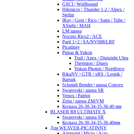
GSCI | Wolfhound
Hikmicro | Thunder 1-2 / Alpex /
Stellar
IRay | Geni / Rico / Saim / Tube /
XSight / MAH
LM шина
Nocpix Rico2 / ACE
Pard 1+2 | SA/NV008/LRF
Picatinny
Pulsar & Yukon
Trail / Apex / Digisight Ultra
Thermion / Digex
Yukon Photon / Nordforce
RikaNV | GTR / xRS / Lesnik /
Barsuk
Schmidt Bender | шина Convex
Swarovski | шина SR
Venox | Patriot
Zeiss | шина ZM/VM
Кольца 26-30-34-35-36-40 мм
BLASER R8 ULTIMATE X
Swarovski | шина SR
Кольца 26-30-34-35-36-40мм
Для WEAVER-PICATINNY
Aimpoint | Micro / Acro