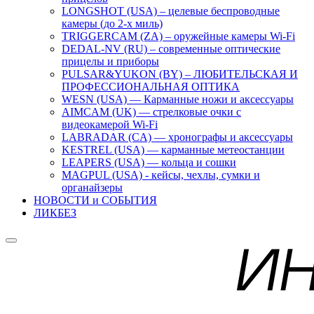
LONGSHOT (USA) – целевые беспроводные
камеры (до 2-х миль)
TRIGGERCAM (ZA) – оружейные камеры Wi-Fi
DEDAL-NV (RU) – современные оптические
прицелы и приборы
PULSAR&YUKON (BY) – ЛЮБИТЕЛЬСКАЯ И
ПРОФЕССИОНАЛЬНАЯ ОПТИКА
WESN (USA) — Карманные ножи и аксессуары
AIMCAM (UK) — стрелковые очки с
видеокамерой Wi-Fi
LABRADAR (CA) — хронографы и аксессуары
KESTREL (USA) — карманные метеостанции
LEAPERS (USA) — кольца и сошки
MAGPUL (USA) - кейсы, чехлы, сумки и
органайзеры
НОВОСТИ и СОБЫТИЯ
ЛИКБЕЗ