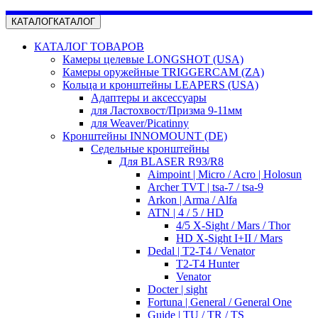
КАТАЛОГ
КАТАЛОГ
КАТАЛОГ ТОВАРОВ
Камеры целевые LONGSHOT (USA)
Камеры оружейные TRIGGERCAM (ZA)
Кольца и кронштейны LEAPERS (USA)
Адаптеры и аксессуары
для Ластохвост/Призма 9-11мм
для Weaver/Picatinny
Кронштейны INNOMOUNT (DE)
Седельные кронштейны
Для BLASER R93/R8
Aimpoint | Micro / Acro | Holosun
Archer TVT | tsa-7 / tsa-9
Arkon | Arma / Alfa
ATN | 4 / 5 / HD
4/5 X-Sight / Mars / Thor
HD X-Sight I+II / Mars
Dedal | T2-T4 / Venator
T2-T4 Hunter
Venator
Docter | sight
Fortuna | General / General One
Guide | TU / TR / TS