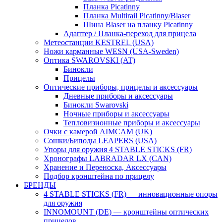
Планка Picatinny
Планка Multirail Picatinny/Blaser
Шина Blaser на планку Picatinny
Адаптер / Планка-переход для прицела
Метеостанции KESTREL (USA)
Ножи карманные WESN (USA-Sweden)
Оптика SWAROVSKI (AT)
Бинокли
Прицелы
Оптические приборы, прицелы и аксессуары
Дневные приборы и аксессуары
Бинокли Swarovski
Ночные приборы и аксессуары
Тепловизионные приборы и аксессуары
Очки с камерой AIMCAM (UK)
Сошки/Биподы LEAPERS (USA)
Упоры для оружия 4 STABLE STICKS (FR)
Хронографы LABRADAR LX (CAN)
Хранение и Переноска, Аксессуары
Подбор кронштейна по прицелу
БРЕНДЫ
4 STABLE STICKS (FR) — инновационные опоры
для оружия
INNOMOUNT (DE) — кронштейны оптических
прицелов