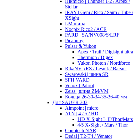
Hikmicro | Thunder 1-2 / Alpex /
Stellar
IRAY | Geni / Rico / Saim / Tube /
XSight
LM шина
Nocpix Rico2 / ACE
PARD | SA/NV008/S/LRF
Picatinny
Pulsar & Yukon
Apex / Trail / Digisight ultra
Thermion / Digex
Yukon Photon / Nordforce
RikaNV xRS / Lesnik / Barsuk
Swarovski | шина SR
SFH VARD
Venox | Patriot
Zeiss | шина ZM/VM
Кольца 26-30-34-35-36-40 мм
Для SAUER 303
Aimpoint | micro
ATN | 4 / 5 / HD
HD X-Sight I+II/Thor/Mars
4/5 X-Sight / Mars / Thor
Conotech NAR
Dedal | T2-T4 / Venator