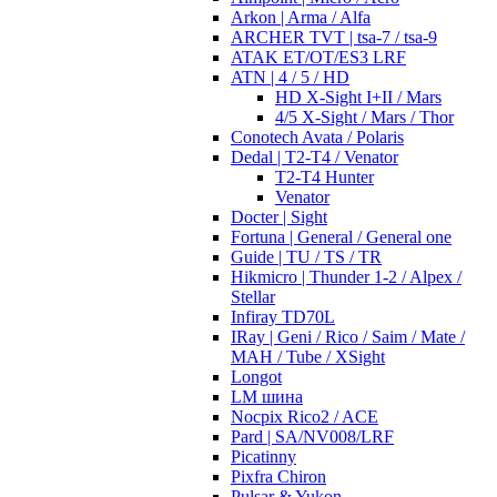
Arkon | Arma / Alfa
ARCHER TVT | tsa-7 / tsa-9
ATAK ET/OT/ES3 LRF
ATN | 4 / 5 / HD
HD X-Sight I+II / Mars
4/5 X-Sight / Mars / Thor
Conotech Avata / Polaris
Dedal | T2-T4 / Venator
T2-T4 Hunter
Venator
Docter | Sight
Fortuna | General / General one
Guide | TU / TS / TR
Hikmicro | Thunder 1-2 / Alpex /
Stellar
Infiray TD70L
IRay | Geni / Rico / Saim / Mate /
MAH / Tube / XSight
Longot
LM шина
Nocpix Rico2 / ACE
Pard | SA/NV008/LRF
Picatinny
Pixfra Chiron
Pulsar & Yukon