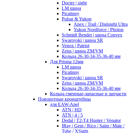
Docter | sight
LM шина
Picatinny
Pulsar & Yukon
Apex / Trail / Digisight Ultra
Yukon Nordforce / Photon
Schmidt Bender | шина Convex
Swarovski | шина SR
Venox | Patriot
Zeiss | шина ZM/VM
Кольца 26-30-34-35-36-40 мм
Для Prisma 12мм
LM шина
Picatinny
Swarovski | шина SR
Zeiss | шина ZM/VM
Кольца 26-30-34-35-36-40 мм
Кольца сменные-запасные и запчасти
Поворотные кронштейны
для EAW-Apel
ATN | HD
ATN | 4 / 5
Dedal | T2-T4 Hunter / Venator
IRay | Geni / Rico / Saim / Mate /
Tube / XSight