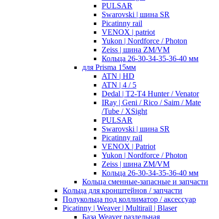
PULSAR
Swarovski | шина SR
Picatinny rail
VENOX | patriot
Yukon | Nordforce / Photon
Zeiss | шина ZM/VM
Кольца 26-30-34-35-36-40 мм
для Prisma 15мм
ATN | HD
ATN | 4 / 5
Dedal | T2-T4 Hunter / Venator
IRay | Geni / Rico / Saim / Mate
/Tube / XSight
PULSAR
Swarovski | шина SR
Picatinny rail
VENOX | Patriot
Yukon | Nordforce / Photon
Zeiss | шина ZM/VM
Кольца 26-30-34-35-36-40 мм
Кольца сменные-запасные и запчасти
Кольца для кронштейнов / запчасти
Полукольца под коллиматор / аксессуар
Picatinny | Weaver | Multirail | Blaser
База Weaver раздельная