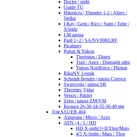
Docter | sight
Guide TU
Hikmicro | Thunder 1-2 / Alpex /
Stellar
I Ray | Geni / Rico / Saim / Tube /
XSight
LM шина
Pard 1+2 | SA/NV008/LRF
Picatinny
Pulsar & Yukon
Thermion / Digex
Trail / Apex / Digisight ultra
Yukon Nordforce / Photon
RikaNV Lesnik
Schmidt Bender | шина Convex
Swarovski | шина SR
Thermtec Vidar
Venox | Patriot
Zeiss | шина ZM/VM
Кольца 26-30-34-35-36-40 мм
Для SAUER 404
Aimpoint | Micro / Acro
ATN | 4 / 5 / HD
HD X-sight I+II/Thor/Mars
4/5 X-Sight / Mars / Thor