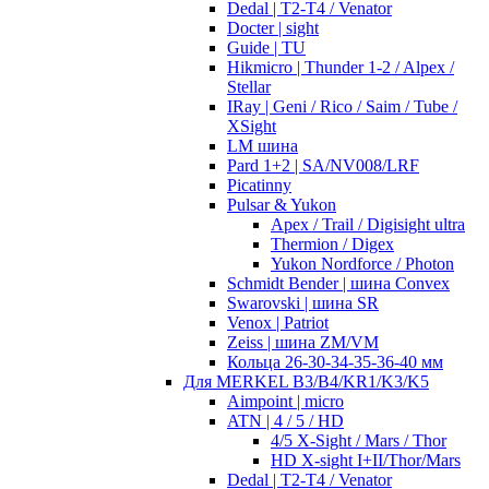
Dedal | T2-T4 / Venator
Docter | sight
Guide | TU
Hikmicro | Thunder 1-2 / Alpex /
Stellar
IRay | Geni / Rico / Saim / Tube /
XSight
LM шина
Pard 1+2 | SA/NV008/LRF
Picatinny
Pulsar & Yukon
Apex / Trail / Digisight ultra
Thermion / Digex
Yukon Nordforce / Photon
Schmidt Bender | шина Convex
Swarovski | шина SR
Venox | Patriot
Zeiss | шина ZM/VM
Кольца 26-30-34-35-36-40 мм
Для MERKEL B3/B4/KR1/K3/K5
Aimpoint | micro
ATN | 4 / 5 / HD
4/5 X-Sight / Mars / Thor
HD X-sight I+II/Thor/Mars
Dedal | T2-T4 / Venator