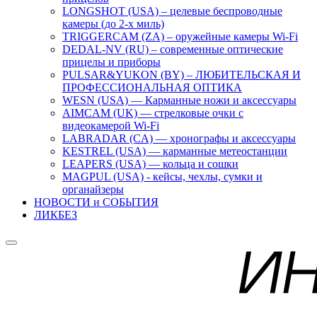
LONGSHOT (USA) – целевые беспроводные
камеры (до 2-х миль)
TRIGGERCAM (ZA) – оружейные камеры Wi-Fi
DEDAL-NV (RU) – современные оптические
прицелы и приборы
PULSAR&YUKON (BY) – ЛЮБИТЕЛЬСКАЯ И
ПРОФЕССИОНАЛЬНАЯ ОПТИКА
WESN (USA) — Карманные ножи и аксессуары
AIMCAM (UK) — стрелковые очки с
видеокамерой Wi-Fi
LABRADAR (CA) — хронографы и аксессуары
KESTREL (USA) — карманные метеостанции
LEAPERS (USA) — кольца и сошки
MAGPUL (USA) - кейсы, чехлы, сумки и
органайзеры
НОВОСТИ и СОБЫТИЯ
ЛИКБЕЗ