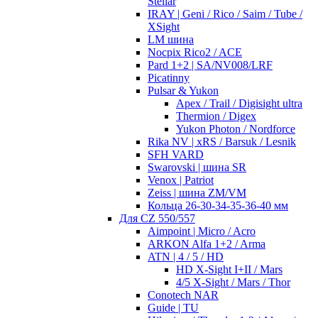
Stellar
IRAY | Geni / Rico / Saim / Tube /
XSight
LM шина
Nocpix Rico2 / ACE
Pard 1+2 | SA/NV008/LRF
Picatinny
Pulsar & Yukon
Apex / Trail / Digisight ultra
Thermion / Digex
Yukon Photon / Nordforce
Rika NV | xRS / Barsuk / Lesnik
SFH VARD
Swarovski | шина SR
Venox | Patriot
Zeiss | шина ZM/VM
Кольца 26-30-34-35-36-40 мм
Для CZ 550/557
Aimpoint | Micro / Acro
ARKON Alfa 1+2 / Arma
ATN | 4 / 5 / HD
HD X-Sight I+II / Mars
4/5 X-Sight / Mars / Thor
Conotech NAR
Guide | TU