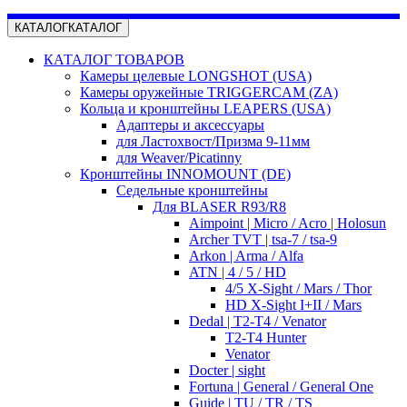
КАТАЛОГ
КАТАЛОГ
КАТАЛОГ ТОВАРОВ
Камеры целевые LONGSHOT (USA)
Камеры оружейные TRIGGERCAM (ZA)
Кольца и кронштейны LEAPERS (USA)
Адаптеры и аксессуары
для Ластохвост/Призма 9-11мм
для Weaver/Picatinny
Кронштейны INNOMOUNT (DE)
Седельные кронштейны
Для BLASER R93/R8
Aimpoint | Micro / Acro | Holosun
Archer TVT | tsa-7 / tsa-9
Arkon | Arma / Alfa
ATN | 4 / 5 / HD
4/5 X-Sight / Mars / Thor
HD X-Sight I+II / Mars
Dedal | T2-T4 / Venator
T2-T4 Hunter
Venator
Docter | sight
Fortuna | General / General One
Guide | TU / TR / TS