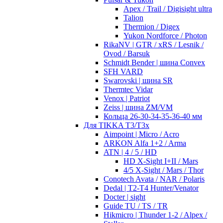
Apex / Trail / Digisight ultra
Talion
Thermion / Digex
Yukon Nordforce / Photon
RikaNV | GTR / xRS / Lesnik /
Ovod / Barsuk
Schmidt Bender | шина Convex
SFH VARD
Swarovski | шина SR
Thermtec Vidar
Venox | Patriot
Zeiss | шина ZM/VM
Кольца 26-30-34-35-36-40 мм
Для TIKKA T3/T3x
Aimpoint | Micro / Acro
ARKON Alfa 1+2 / Arma
ATN | 4 / 5 / HD
HD X-Sight I+II / Mars
4/5 X-Sight / Mars / Thor
Conotech Avata / NAR / Polaris
Dedal | T2-T4 Hunter/Venator
Docter | sight
Guide TU / TS / TR
Hikmicro | Thunder 1-2 / Alpex /