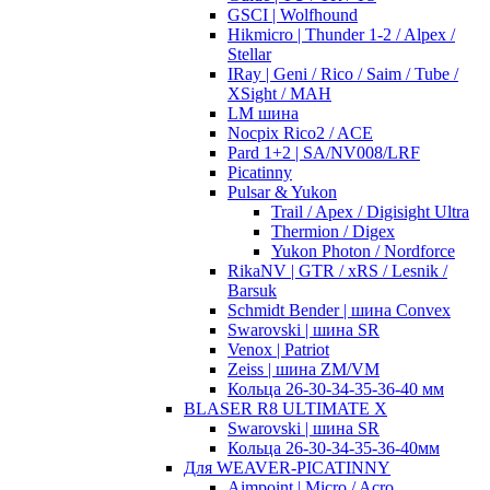
GSCI | Wolfhound
Hikmicro | Thunder 1-2 / Alpex /
Stellar
IRay | Geni / Rico / Saim / Tube /
XSight / MAH
LM шина
Nocpix Rico2 / ACE
Pard 1+2 | SA/NV008/LRF
Picatinny
Pulsar & Yukon
Trail / Apex / Digisight Ultra
Thermion / Digex
Yukon Photon / Nordforce
RikaNV | GTR / xRS / Lesnik /
Barsuk
Schmidt Bender | шина Convex
Swarovski | шина SR
Venox | Patriot
Zeiss | шина ZM/VM
Кольца 26-30-34-35-36-40 мм
BLASER R8 ULTIMATE X
Swarovski | шина SR
Кольца 26-30-34-35-36-40мм
Для WEAVER-PICATINNY
Aimpoint | Micro / Acro