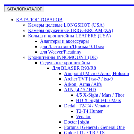
КАТАЛОГ
КАТАЛОГ
КАТАЛОГ ТОВАРОВ
Камеры целевые LONGSHOT (USA)
Камеры оружейные TRIGGERCAM (ZA)
Кольца и кронштейны LEAPERS (USA)
Адаптеры и аксессуары
для Ластохвост/Призма 9-11мм
для Weaver/Picatinny
Кронштейны INNOMOUNT (DE)
Седельные кронштейны
Для BLASER R93/R8
Aimpoint | Micro / Acro | Holosun
Archer TVT | tsa-7 / tsa-9
Arkon | Arma / Alfa
ATN | 4 / 5 / HD
4/5 X-Sight / Mars / Thor
HD X-Sight I+II / Mars
Dedal | T2-T4 / Venator
T2-T4 Hunter
Venator
Docter | sight
Fortuna | General / General One
Guide | TU / TR / TS