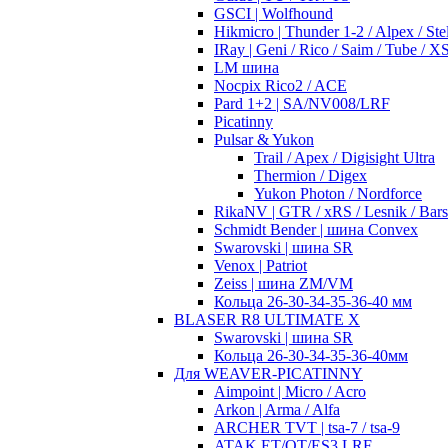
GSCI | Wolfhound
Hikmicro | Thunder 1-2 / Alpex / Stel
IRay | Geni / Rico / Saim / Tube / 
LM шина
Nocpix Rico2 / ACE
Pard 1+2 | SA/NV008/LRF
Picatinny
Pulsar & Yukon
Trail / Apex / Digisight Ultra
Thermion / Digex
Yukon Photon / Nordforce
RikaNV | GTR / xRS / Lesnik / Bar
Schmidt Bender | шина Convex
Swarovski | шина SR
Venox | Patriot
Zeiss | шина ZM/VM
Кольца 26-30-34-35-36-40 мм
BLASER R8 ULTIMATE X
Swarovski | шина SR
Кольца 26-30-34-35-36-40мм
Для WEAVER-PICATINNY
Aimpoint | Micro / Acro
Arkon | Arma / Alfa
ARCHER TVT | tsa-7 / tsa-9
ATAK ET/OT/ES3 LRF