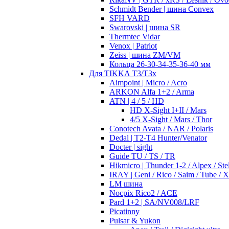
Schmidt Bender | шина Convex
SFH VARD
Swarovski | шина SR
Thermtec Vidar
Venox | Patriot
Zeiss | шина ZM/VM
Кольца 26-30-34-35-36-40 мм
Для TIKKA T3/T3x
Aimpoint | Micro / Acro
ARKON Alfa 1+2 / Arma
ATN | 4 / 5 / HD
HD X-Sight I+II / Mars
4/5 X-Sight / Mars / Thor
Conotech Avata / NAR / Polaris
Dedal | T2-T4 Hunter/Venator
Docter | sight
Guide TU / TS / TR
Hikmicro | Thunder 1-2 / Alpex / Stel
IRAY | Geni / Rico / Saim / Tube / 
LM шина
Nocpix Rico2 / ACE
Pard 1+2 | SA/NV008/LRF
Picatinny
Pulsar & Yukon