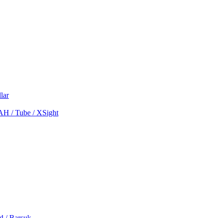
lar
MAH / Tube / XSight
d / Barsuk