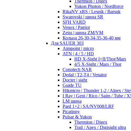
Thermion / Digex
Yukon Photon / Nordforce
RikaNV xRS / Lesnik / Barsuk
Swarovski | шина SR
SFH VARD
Venox | Patriot
Zeiss | шина ZM/VM
Кольца 26-30-34-35-36-40 мм
Для SAUER 303
Aimpoint | micro
ATN | 4 / 5 / HD
HD X-Sight I+II/Thor/Mars
4/5 X-Sight / Mars / Thor
Conotech NAR
Dedal | T2-T4 / Venator
Docter | sight
Guide TU
Hikmicro | Thunder 1-2 / Alpex / Stel
I Ray | Geni / Rico / Saim / Tube / X
LM шина
Pard 1+2 | SA/NV008/LRF
Picatinny
Pulsar & Yukon
Thermion / Digex
Trail / Apex / Digisight ultra