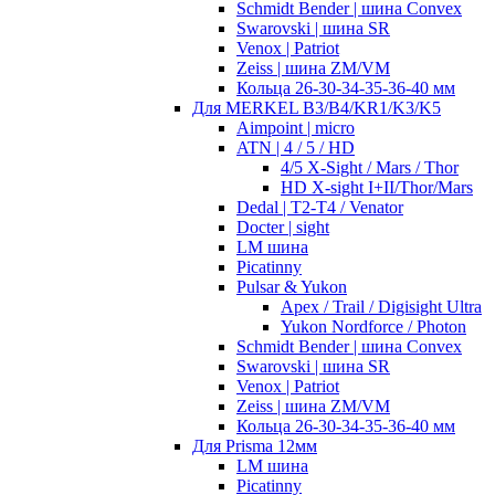
Schmidt Bender | шина Convex
Swarovski | шина SR
Venox | Patriot
Zeiss | шина ZM/VM
Кольца 26-30-34-35-36-40 мм
Для MERKEL B3/B4/KR1/K3/K5
Aimpoint | micro
ATN | 4 / 5 / HD
4/5 X-Sight / Mars / Thor
HD X-sight I+II/Thor/Mars
Dedal | T2-T4 / Venator
Docter | sight
LM шина
Picatinny
Pulsar & Yukon
Apex / Trail / Digisight Ultra
Yukon Nordforce / Photon
Schmidt Bender | шина Convex
Swarovski | шина SR
Venox | Patriot
Zeiss | шина ZM/VM
Кольца 26-30-34-35-36-40 мм
Для Prisma 12мм
LM шина
Picatinny