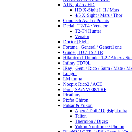
ATN | 4 / 5 / HD
HD X-Sight I+II / Mars
4/5 X-Sight / Mars / Thor
Conotech Avata / Polaris
Dedal | T2-T4 / Venator
T2-T4 Hunter
Venator
Docter | Sight
Fortuna | General / General one
Guide | TU / TS / TR
Hikmicro | Thunder 1-2 / Alpex / Stel
Infiray TD70L
IRay | Geni / Rico / Saim / Mate / 
Longot
LM шина
Nocpix Rico2 / ACE
Pard | SA/NV008/LRF
Picatinny
Pixfra Chiron
Pulsar & Yukon
Apex / Trail / Digisight ultra
Talion
Thermion / Digex
Yukon Nordforce / Photon
RikaNV | GTR / xRS / Lesnik / Ovo