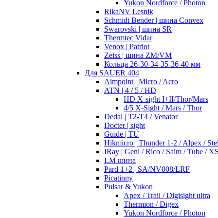
Yukon Nordforce / Photon
RikaNV Lesnik
Schmidt Bender | шина Convex
Swarovski | шина SR
Thermtec Vidar
Venox | Patriot
Zeiss | шина ZM/VM
Кольца 26-30-34-35-36-40 мм
Для SAUER 404
Aimpoint | Micro / Acro
ATN | 4 / 5 / HD
HD X-sight I+II/Thor/Mars
4/5 X-Sight / Mars / Thor
Dedal | T2-T4 / Venator
Docter | sight
Guide | TU
Hikmicro | Thunder 1-2 / Alpex / Stel
IRay | Geni / Rico / Saim / Tube / X
LM шина
Pard 1+2 | SA/NV008/LRF
Picatinny
Pulsar & Yukon
Apex / Trail / Digisight ultra
Thermion / Digex
Yukon Nordforce / Photon