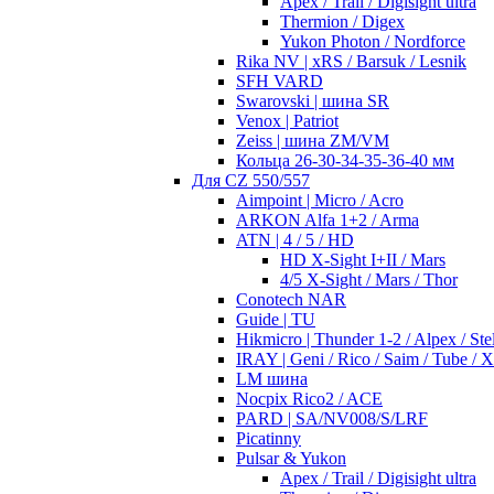
Apex / Trail / Digisight ultra
Thermion / Digex
Yukon Photon / Nordforce
Rika NV | xRS / Barsuk / Lesnik
SFH VARD
Swarovski | шина SR
Venox | Patriot
Zeiss | шина ZM/VM
Кольца 26-30-34-35-36-40 мм
Для CZ 550/557
Aimpoint | Micro / Acro
ARKON Alfa 1+2 / Arma
ATN | 4 / 5 / HD
HD X-Sight I+II / Mars
4/5 X-Sight / Mars / Thor
Conotech NAR
Guide | TU
Hikmicro | Thunder 1-2 / Alpex / Stel
IRAY | Geni / Rico / Saim / Tube / 
LM шина
Nocpix Rico2 / ACE
PARD | SA/NV008/S/LRF
Picatinny
Pulsar & Yukon
Apex / Trail / Digisight ultra