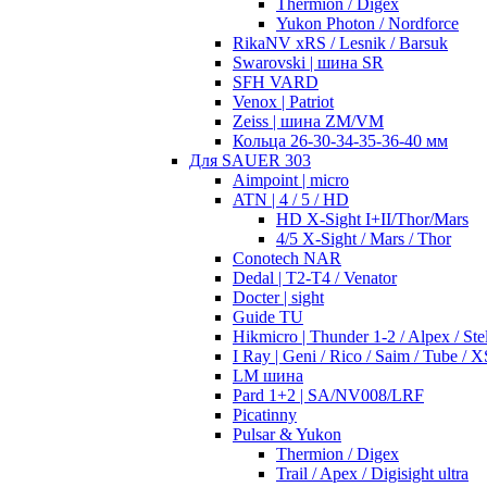
Thermion / Digex
Yukon Photon / Nordforce
RikaNV xRS / Lesnik / Barsuk
Swarovski | шина SR
SFH VARD
Venox | Patriot
Zeiss | шина ZM/VM
Кольца 26-30-34-35-36-40 мм
Для SAUER 303
Aimpoint | micro
ATN | 4 / 5 / HD
HD X-Sight I+II/Thor/Mars
4/5 X-Sight / Mars / Thor
Conotech NAR
Dedal | T2-T4 / Venator
Docter | sight
Guide TU
Hikmicro | Thunder 1-2 / Alpex / Stel
I Ray | Geni / Rico / Saim / Tube / X
LM шина
Pard 1+2 | SA/NV008/LRF
Picatinny
Pulsar & Yukon
Thermion / Digex
Trail / Apex / Digisight ultra