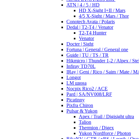
ATN | 4 / 5 / HD
HD X-Sight I+II / Mars
4/5 X-Sight / Mars / Thor
Conotech Avata / Polaris
Dedal | T2-T4 / Venator
T2-T4 Hunter
Venator
Docter | Sight
Fortuna | General / General one
Guide | TU / TS / TR
Hikmicro | Thunder 1-2 / Alpex / Stel
Infiray TD70L
IRay | Geni / Rico / Saim / Mate / 
Longot
LM шина
Nocpix Rico2 / ACE
Pard | SA/NV008/LRF
Picatinny
Pixfra Chiron
Pulsar & Yukon
Apex / Trail / Digisight ultra
Talion
Thermion / Digex
Yukon Nordforce / Photon
RikaNV | GTR / xRS / Lesnik / Ovo