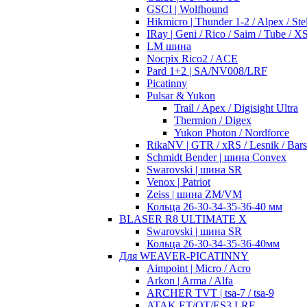
GSCI | Wolfhound
Hikmicro | Thunder 1-2 / Alpex / Stel
IRay | Geni / Rico / Saim / Tube / 
LM шина
Nocpix Rico2 / ACE
Pard 1+2 | SA/NV008/LRF
Picatinny
Pulsar & Yukon
Trail / Apex / Digisight Ultra
Thermion / Digex
Yukon Photon / Nordforce
RikaNV | GTR / xRS / Lesnik / Bar
Schmidt Bender | шина Convex
Swarovski | шина SR
Venox | Patriot
Zeiss | шина ZM/VM
Кольца 26-30-34-35-36-40 мм
BLASER R8 ULTIMATE X
Swarovski | шина SR
Кольца 26-30-34-35-36-40мм
Для WEAVER-PICATINNY
Aimpoint | Micro / Acro
Arkon | Arma / Alfa
ARCHER TVT | tsa-7 / tsa-9
ATAK ET/OT/ES3 LRF