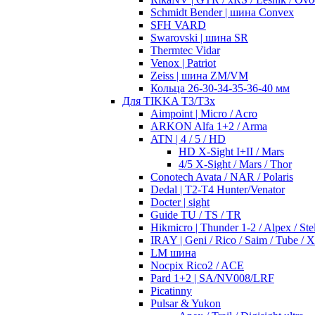
Schmidt Bender | шина Convex
SFH VARD
Swarovski | шина SR
Thermtec Vidar
Venox | Patriot
Zeiss | шина ZM/VM
Кольца 26-30-34-35-36-40 мм
Для TIKKA T3/T3x
Aimpoint | Micro / Acro
ARKON Alfa 1+2 / Arma
ATN | 4 / 5 / HD
HD X-Sight I+II / Mars
4/5 X-Sight / Mars / Thor
Conotech Avata / NAR / Polaris
Dedal | T2-T4 Hunter/Venator
Docter | sight
Guide TU / TS / TR
Hikmicro | Thunder 1-2 / Alpex / Stel
IRAY | Geni / Rico / Saim / Tube / 
LM шина
Nocpix Rico2 / ACE
Pard 1+2 | SA/NV008/LRF
Picatinny
Pulsar & Yukon