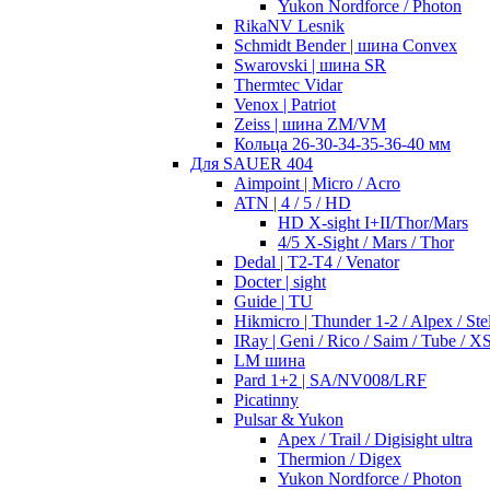
Yukon Nordforce / Photon
RikaNV Lesnik
Schmidt Bender | шина Convex
Swarovski | шина SR
Thermtec Vidar
Venox | Patriot
Zeiss | шина ZM/VM
Кольца 26-30-34-35-36-40 мм
Для SAUER 404
Aimpoint | Micro / Acro
ATN | 4 / 5 / HD
HD X-sight I+II/Thor/Mars
4/5 X-Sight / Mars / Thor
Dedal | T2-T4 / Venator
Docter | sight
Guide | TU
Hikmicro | Thunder 1-2 / Alpex / Stel
IRay | Geni / Rico / Saim / Tube / X
LM шина
Pard 1+2 | SA/NV008/LRF
Picatinny
Pulsar & Yukon
Apex / Trail / Digisight ultra
Thermion / Digex
Yukon Nordforce / Photon