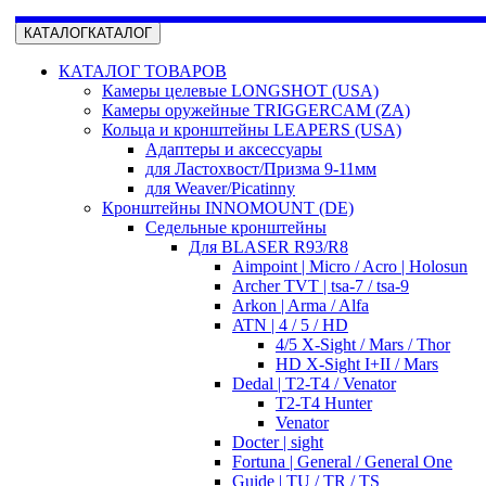
КАТАЛОГ
КАТАЛОГ
КАТАЛОГ ТОВАРОВ
Камеры целевые LONGSHOT (USA)
Камеры оружейные TRIGGERCAM (ZA)
Кольца и кронштейны LEAPERS (USA)
Адаптеры и аксессуары
для Ластохвост/Призма 9-11мм
для Weaver/Picatinny
Кронштейны INNOMOUNT (DE)
Седельные кронштейны
Для BLASER R93/R8
Aimpoint | Micro / Acro | Holosun
Archer TVT | tsa-7 / tsa-9
Arkon | Arma / Alfa
ATN | 4 / 5 / HD
4/5 X-Sight / Mars / Thor
HD X-Sight I+II / Mars
Dedal | T2-T4 / Venator
T2-T4 Hunter
Venator
Docter | sight
Fortuna | General / General One
Guide | TU / TR / TS