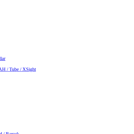
lar
MAH / Tube / XSight
d / Barsuk