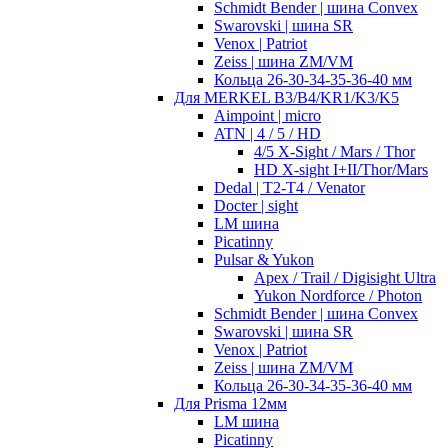
Schmidt Bender | шина Convex
Swarovski | шина SR
Venox | Patriot
Zeiss | шина ZM/VM
Кольца 26-30-34-35-36-40 мм
Для MERKEL B3/B4/KR1/K3/K5
Aimpoint | micro
ATN | 4 / 5 / HD
4/5 X-Sight / Mars / Thor
HD X-sight I+II/Thor/Mars
Dedal | T2-T4 / Venator
Docter | sight
LM шина
Picatinny
Pulsar & Yukon
Apex / Trail / Digisight Ultra
Yukon Nordforce / Photon
Schmidt Bender | шина Convex
Swarovski | шина SR
Venox | Patriot
Zeiss | шина ZM/VM
Кольца 26-30-34-35-36-40 мм
Для Prisma 12мм
LM шина
Picatinny