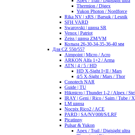
Apex / Trail / Digisight ultra
Thermion / Digex
Yukon Photon / Nordforce
Rika NV | xRS / Barsuk / Lesnik
SFH VARD
Swarovski | шина SR
Venox | Patriot
Zeiss | шина ZM/VM
Кольца 26-30-34-35-36-40 мм
Для CZ 550/557
Aimpoint | Micro / Acro
ARKON Alfa 1+2 / Arma
ATN | 4 / 5 / HD
HD X-Sight I+II / Mars
4/5 X-Sight / Mars / Thor
Conotech NAR
Guide | TU
Hikmicro | Thunder 1-2 / Alpex / Stel
IRAY | Geni / Rico / Saim / Tube / 
LM шина
Nocpix Rico2 / ACE
PARD | SA/NV008/S/LRF
Picatinny
Pulsar & Yukon
Apex / Trail / Digisight ultra