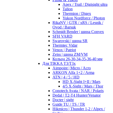
Apex / Trail / Digisight ultra
Talion
Thermion / Digex
Yukon Nordforce / Photon
RikaNV | GTR / xRS / Lesnik /
Ovod / Barsuk
Schmidt Bender | шина Convex
SFH VARD
Swarovski | шина SR
Thermtec Vidar
Venox | Patriot
Zeiss | шина ZM/VM
Кольца 26-30-34-35-36-40 мм
Для TIKKA T3/T3x
Aimpoint | Micro / Acro
ARKON Alfa 1+2 / Arma
ATN | 4 / 5 / HD
HD X-Sight I+II / Mars
4/5 X-Sight / Mars / Thor
Conotech Avata / NAR / Polaris
Dedal | T2-T4 Hunter/Venator
Docter | sight
Guide TU / TS / TR
Hikmicro | Thunder 1-2 / Alpex /