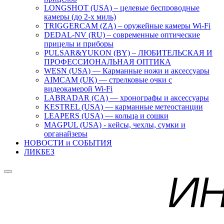
LONGSHOT (USA) – целевые беспроводные
камеры (до 2-х миль)
TRIGGERCAM (ZA) – оружейные камеры Wi-Fi
DEDAL-NV (RU) – современные оптические
прицелы и приборы
PULSAR&YUKON (BY) – ЛЮБИТЕЛЬСКАЯ И
ПРОФЕССИОНАЛЬНАЯ ОПТИКА
WESN (USA) — Карманные ножи и аксессуары
AIMCAM (UK) — стрелковые очки с
видеокамерой Wi-Fi
LABRADAR (CA) — хронографы и аксессуары
KESTREL (USA) — карманные метеостанции
LEAPERS (USA) — кольца и сошки
MAGPUL (USA) - кейсы, чехлы, сумки и
органайзеры
НОВОСТИ и СОБЫТИЯ
ЛИКБЕЗ