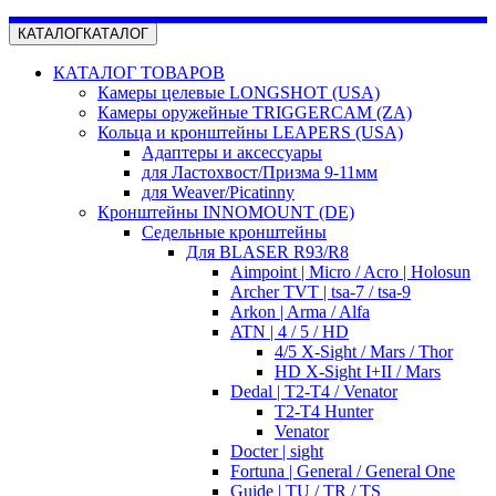
КАТАЛОГ
КАТАЛОГ
КАТАЛОГ ТОВАРОВ
Камеры целевые LONGSHOT (USA)
Камеры оружейные TRIGGERCAM (ZA)
Кольца и кронштейны LEAPERS (USA)
Адаптеры и аксессуары
для Ластохвост/Призма 9-11мм
для Weaver/Picatinny
Кронштейны INNOMOUNT (DE)
Седельные кронштейны
Для BLASER R93/R8
Aimpoint | Micro / Acro | Holosun
Archer TVT | tsa-7 / tsa-9
Arkon | Arma / Alfa
ATN | 4 / 5 / HD
4/5 X-Sight / Mars / Thor
HD X-Sight I+II / Mars
Dedal | T2-T4 / Venator
T2-T4 Hunter
Venator
Docter | sight
Fortuna | General / General One
Guide | TU / TR / TS