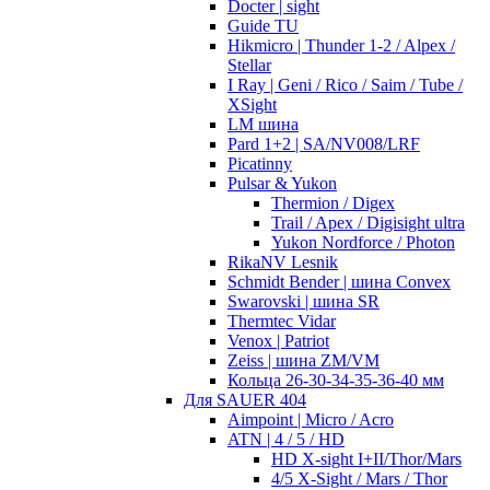
Docter | sight
Guide TU
Hikmicro | Thunder 1-2 / Alpex /
Stellar
I Ray | Geni / Rico / Saim / Tube /
XSight
LM шина
Pard 1+2 | SA/NV008/LRF
Picatinny
Pulsar & Yukon
Thermion / Digex
Trail / Apex / Digisight ultra
Yukon Nordforce / Photon
RikaNV Lesnik
Schmidt Bender | шина Convex
Swarovski | шина SR
Thermtec Vidar
Venox | Patriot
Zeiss | шина ZM/VM
Кольца 26-30-34-35-36-40 мм
Для SAUER 404
Aimpoint | Micro / Acro
ATN | 4 / 5 / HD
HD X-sight I+II/Thor/Mars
4/5 X-Sight / Mars / Thor