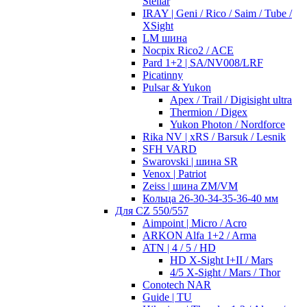
Stellar
IRAY | Geni / Rico / Saim / Tube /
XSight
LM шина
Nocpix Rico2 / ACE
Pard 1+2 | SA/NV008/LRF
Picatinny
Pulsar & Yukon
Apex / Trail / Digisight ultra
Thermion / Digex
Yukon Photon / Nordforce
Rika NV | xRS / Barsuk / Lesnik
SFH VARD
Swarovski | шина SR
Venox | Patriot
Zeiss | шина ZM/VM
Кольца 26-30-34-35-36-40 мм
Для CZ 550/557
Aimpoint | Micro / Acro
ARKON Alfa 1+2 / Arma
ATN | 4 / 5 / HD
HD X-Sight I+II / Mars
4/5 X-Sight / Mars / Thor
Conotech NAR
Guide | TU