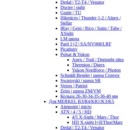
Dedal | T2-T4 / Venator
Docter | sight
Guide | TU
Hikmicro | Thunder 1-2 / Alpex /
Stellar
IRay | Geni / Rico / Saim / Tube /
XSight
LM шина
Pard 1+2 | SA/NV008/LRF
Picatinny
Pulsar & Yukon
Apex / Trail / Digisight ultra
Thermion / Digex
Yukon Nordforce / Photon
Schmidt Bender | шина Convex
Swarovski | шина SR
Venox | Patriot
Zeiss | шина ZM/VM
Кольца 26-30-34-35-36-40 мм
Для MERKEL B3/B4/KR1/K3/K5
Aimpoint | micro
ATN | 4 / 5 / HD
4/5 X-Sight / Mars / Thor
HD X-sight I+II/Thor/Mars
Dedal | T2-T4 / Venator