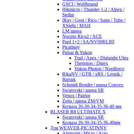
GSCI | Wolfhound
Hikmicro | Thunder 1-2 / Alpex /
Stellar
IRay | Geni / Rico / Saim / Tube /
XSight / MAH
LM шина
Nocpix Rico2 / ACE
Pard 1+2 | SA/NV008/LRF
Picatinny
Pulsar & Yukon
Trail / Apex / Digisight Ultra
Thermion / Digex
Yukon Photon / Nordforce
RikaNV | GTR / xRS / Lesnik /
Barsuk
Schmidt Bender | шина Convex
Swarovski | шина SR
Venox | Patriot
Zeiss | шина ZM/VM
Кольца 26-30-34-35-36-40 мм
BLASER R8 ULTIMATE X
Swarovski | шина SR
Кольца 26-30-34-35-36-40мм
Для WEAVER-PICATINNY
Aimpoint | Micro / Acro