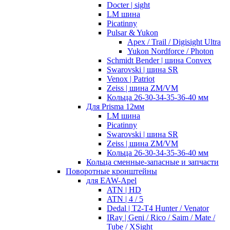
Docter | sight
LM шина
Picatinny
Pulsar & Yukon
Apex / Trail / Digisight Ultra
Yukon Nordforce / Photon
Schmidt Bender | шина Convex
Swarovski | шина SR
Venox | Patriot
Zeiss | шина ZM/VM
Кольца 26-30-34-35-36-40 мм
Для Prisma 12мм
LM шина
Picatinny
Swarovski | шина SR
Zeiss | шина ZM/VM
Кольца 26-30-34-35-36-40 мм
Кольца сменные-запасные и запчасти
Поворотные кронштейны
для EAW-Apel
ATN | HD
ATN | 4 / 5
Dedal | T2-T4 Hunter / Venator
IRay | Geni / Rico / Saim / Mate /
Tube / XSight