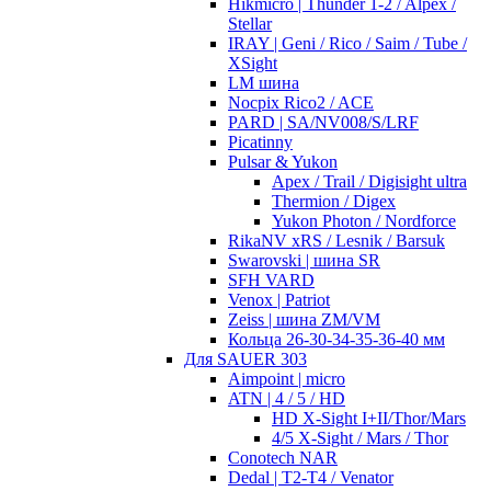
Hikmicro | Thunder 1-2 / Alpex /
Stellar
IRAY | Geni / Rico / Saim / Tube /
XSight
LM шина
Nocpix Rico2 / ACE
PARD | SA/NV008/S/LRF
Picatinny
Pulsar & Yukon
Apex / Trail / Digisight ultra
Thermion / Digex
Yukon Photon / Nordforce
RikaNV xRS / Lesnik / Barsuk
Swarovski | шина SR
SFH VARD
Venox | Patriot
Zeiss | шина ZM/VM
Кольца 26-30-34-35-36-40 мм
Для SAUER 303
Aimpoint | micro
ATN | 4 / 5 / HD
HD X-Sight I+II/Thor/Mars
4/5 X-Sight / Mars / Thor
Conotech NAR
Dedal | T2-T4 / Venator