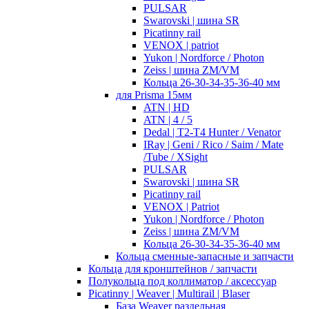
PULSAR
Swarovski | шина SR
Picatinny rail
VENOX | patriot
Yukon | Nordforce / Photon
Zeiss | шина ZM/VM
Кольца 26-30-34-35-36-40 мм
для Prisma 15мм
ATN | HD
ATN | 4 / 5
Dedal | T2-T4 Hunter / Venator
IRay | Geni / Rico / Saim / Mate
/Tube / XSight
PULSAR
Swarovski | шина SR
Picatinny rail
VENOX | Patriot
Yukon | Nordforce / Photon
Zeiss | шина ZM/VM
Кольца 26-30-34-35-36-40 мм
Кольца сменные-запасные и запчасти
Кольца для кронштейнов / запчасти
Полукольца под коллиматор / аксессуар
Picatinny | Weaver | Multirail | Blaser
База Weaver раздельная