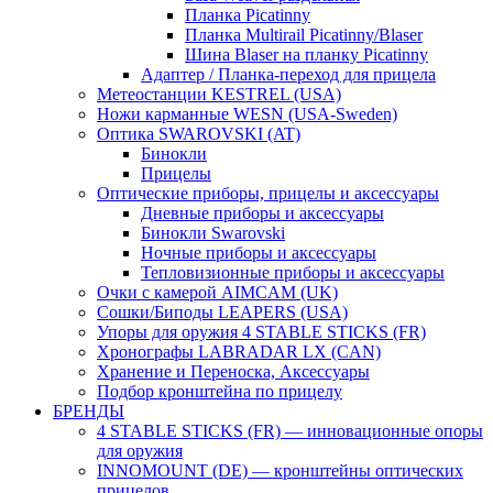
Планка Picatinny
Планка Multirail Picatinny/Blaser
Шина Blaser на планку Picatinny
Адаптер / Планка-переход для прицела
Метеостанции KESTREL (USA)
Ножи карманные WESN (USA-Sweden)
Оптика SWAROVSKI (AT)
Бинокли
Прицелы
Оптические приборы, прицелы и аксессуары
Дневные приборы и аксессуары
Бинокли Swarovski
Ночные приборы и аксессуары
Тепловизионные приборы и аксессуары
Очки с камерой AIMCAM (UK)
Сошки/Биподы LEAPERS (USA)
Упоры для оружия 4 STABLE STICKS (FR)
Хронографы LABRADAR LX (CAN)
Хранение и Переноска, Аксессуары
Подбор кронштейна по прицелу
БРЕНДЫ
4 STABLE STICKS (FR) — инновационные опоры
для оружия
INNOMOUNT (DE) — кронштейны оптических
прицелов