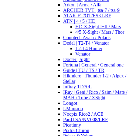
Arkon | Arma / Alfa
ARCHER TVT | tsa-7 / tsa-9
ATAK ET/OT/ES3 LRF
ATN | 4 / 5 / HD
HD X-Sight I+II / Mars
4/5 X-Sight / Mars / Thor
Conotech Avata / Polaris
Dedal | T2-T4 / Venator
T2-T4 Hunter
Venator
Docter | Sight
Fortuna | General / General one
Guide | TU / TS / TR
Hikmicro | Thunder 1-2 / Alpex /
Stellar
Infiray TD70L
IRay | Geni / Rico / Saim / Mate /
MAH / Tube / XSight
Longot
LM шина
Nocpix Rico2 / ACE
Pard | SA/NV008/LRF
Picatinny
Pixfra Chiron
Pulsar & Yukon