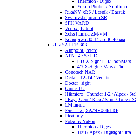
Thermion / Digex
Yukon Photon / Nordforce
RikaNV xRS / Lesnik / Barsuk
Swarovski | шина SR
SFH VARD
Venox | Patriot
Zeiss | шина ZM/VM
Кольца 26-30-34-35-36-40 мм
Для SAUER 303
Aimpoint | micro
ATN | 4 / 5 / HD
HD X-Sight I+II/Thor/Mars
4/5 X-Sight / Mars / Thor
Conotech NAR
Dedal | T2-T4 / Venator
Docter | sight
Guide TU
Hikmicro | Thunder 1-2 / Alpex / Stel
I Ray | Geni / Rico / Saim / Tube / X
LM шина
Pard 1+2 | SA/NV008/LRF
Picatinny
Pulsar & Yukon
Thermion / Digex
Trail / Apex / Digisight ultra