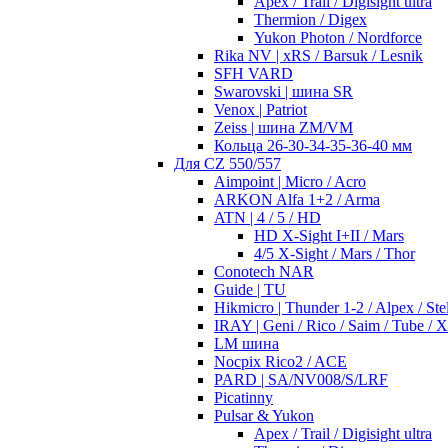
Apex / Trail / Digisight ultra
Thermion / Digex
Yukon Photon / Nordforce
Rika NV | xRS / Barsuk / Lesnik
SFH VARD
Swarovski | шина SR
Venox | Patriot
Zeiss | шина ZM/VM
Кольца 26-30-34-35-36-40 мм
Для CZ 550/557
Aimpoint | Micro / Acro
ARKON Alfa 1+2 / Arma
ATN | 4 / 5 / HD
HD X-Sight I+II / Mars
4/5 X-Sight / Mars / Thor
Conotech NAR
Guide | TU
Hikmicro | Thunder 1-2 / Alpex / Stel
IRAY | Geni / Rico / Saim / Tube / 
LM шина
Nocpix Rico2 / ACE
PARD | SA/NV008/S/LRF
Picatinny
Pulsar & Yukon
Apex / Trail / Digisight ultra