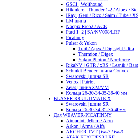
GSCI | Wolfhound
Hikmicro | Thunder 1-2 / Alpex / Stel
IRay | Geni / Rico / Saim / Tube / 
LM шина
Nocpix Rico2 / ACE
Pard 1+2 | SA/NV008/LRF
Picatinny
Pulsar & Yukon
Trail / Apex / Digisight Ultra
Thermion / Digex
Yukon Photon / Nordforce
RikaNV | GTR / xRS / Lesnik / Bar
Schmidt Bender | шина Convex
Swarovski | шина SR
Venox | Patriot
Zeiss | шина ZM/VM
Кольца 26-30-34-35-36-40 мм
BLASER R8 ULTIMATE X
Swarovski | шина SR
Кольца 26-30-34-35-36-40мм
Для WEAVER-PICATINNY
Aimpoint | Micro / Acro
Arkon | Arma / Alfa
ARCHER TVT | tsa-7 / tsa-9
ATAK ET/OT/ES3 LRF