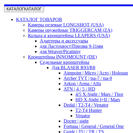
КАТАЛОГ
КАТАЛОГ
КАТАЛОГ ТОВАРОВ
Камеры целевые LONGSHOT (USA)
Камеры оружейные TRIGGERCAM (ZA)
Кольца и кронштейны LEAPERS (USA)
Адаптеры и аксессуары
для Ластохвост/Призма 9-11мм
для Weaver/Picatinny
Кронштейны INNOMOUNT (DE)
Седельные кронштейны
Для BLASER R93/R8
Aimpoint | Micro / Acro | Holosun
Archer TVT | tsa-7 / tsa-9
Arkon | Arma / Alfa
ATN | 4 / 5 / HD
4/5 X-Sight / Mars / Thor
HD X-Sight I+II / Mars
Dedal | T2-T4 / Venator
T2-T4 Hunter
Venator
Docter | sight
Fortuna | General / General One
Guide | TU / TR / TS