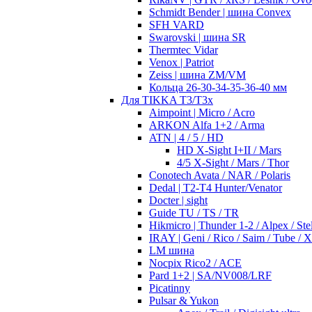
Schmidt Bender | шина Convex
SFH VARD
Swarovski | шина SR
Thermtec Vidar
Venox | Patriot
Zeiss | шина ZM/VM
Кольца 26-30-34-35-36-40 мм
Для TIKKA T3/T3x
Aimpoint | Micro / Acro
ARKON Alfa 1+2 / Arma
ATN | 4 / 5 / HD
HD X-Sight I+II / Mars
4/5 X-Sight / Mars / Thor
Conotech Avata / NAR / Polaris
Dedal | T2-T4 Hunter/Venator
Docter | sight
Guide TU / TS / TR
Hikmicro | Thunder 1-2 / Alpex / Stel
IRAY | Geni / Rico / Saim / Tube / 
LM шина
Nocpix Rico2 / ACE
Pard 1+2 | SA/NV008/LRF
Picatinny
Pulsar & Yukon