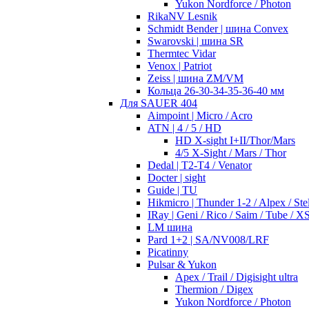
Yukon Nordforce / Photon
RikaNV Lesnik
Schmidt Bender | шина Convex
Swarovski | шина SR
Thermtec Vidar
Venox | Patriot
Zeiss | шина ZM/VM
Кольца 26-30-34-35-36-40 мм
Для SAUER 404
Aimpoint | Micro / Acro
ATN | 4 / 5 / HD
HD X-sight I+II/Thor/Mars
4/5 X-Sight / Mars / Thor
Dedal | T2-T4 / Venator
Docter | sight
Guide | TU
Hikmicro | Thunder 1-2 / Alpex / Stel
IRay | Geni / Rico / Saim / Tube / X
LM шина
Pard 1+2 | SA/NV008/LRF
Picatinny
Pulsar & Yukon
Apex / Trail / Digisight ultra
Thermion / Digex
Yukon Nordforce / Photon