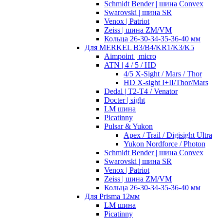
Schmidt Bender | шина Convex
Swarovski | шина SR
Venox | Patriot
Zeiss | шина ZM/VM
Кольца 26-30-34-35-36-40 мм
Для MERKEL B3/B4/KR1/K3/K5
Aimpoint | micro
ATN | 4 / 5 / HD
4/5 X-Sight / Mars / Thor
HD X-sight I+II/Thor/Mars
Dedal | T2-T4 / Venator
Docter | sight
LM шина
Picatinny
Pulsar & Yukon
Apex / Trail / Digisight Ultra
Yukon Nordforce / Photon
Schmidt Bender | шина Convex
Swarovski | шина SR
Venox | Patriot
Zeiss | шина ZM/VM
Кольца 26-30-34-35-36-40 мм
Для Prisma 12мм
LM шина
Picatinny