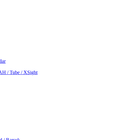
lar
MAH / Tube / XSight
d / Barsuk