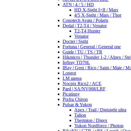
ATN | 4 / 5 / HD
HD X-Sight I+II / Mars
4/5 X-Sight / Mars / Thor
Conotech Avata / Polaris
Dedal | T2-T4 / Venator
T2-T4 Hunter
Venator
Docter | Sight
Fortuna | General / General one
Guide | TU / TS / TR
Hikmicro | Thunder 1-2 / Alpex / Stel
Infiray TD70L
IRay | Geni / Rico / Saim / Mate / 
Longot
LM шина
Nocpix Rico2 / ACE
Pard | SA/NV008/LRF
Picatinny
Pixfra Chiron
Pulsar & Yukon
Apex / Trail / Digisight ultra
Talion
Thermion / Digex
Yukon Nordforce / Photon
RikaNV | GTR / xRS / Lesnik / Ovo