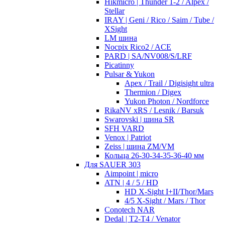
Hikmicro | Thunder 1-2 / Alpex /
Stellar
IRAY | Geni / Rico / Saim / Tube /
XSight
LM шина
Nocpix Rico2 / ACE
PARD | SA/NV008/S/LRF
Picatinny
Pulsar & Yukon
Apex / Trail / Digisight ultra
Thermion / Digex
Yukon Photon / Nordforce
RikaNV xRS / Lesnik / Barsuk
Swarovski | шина SR
SFH VARD
Venox | Patriot
Zeiss | шина ZM/VM
Кольца 26-30-34-35-36-40 мм
Для SAUER 303
Aimpoint | micro
ATN | 4 / 5 / HD
HD X-Sight I+II/Thor/Mars
4/5 X-Sight / Mars / Thor
Conotech NAR
Dedal | T2-T4 / Venator