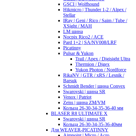
GSCI | Wolfhound
Hikmicro | Thunder 1-2 / Alpex /
Stellar
IRay | Geni / Rico / Saim / Tube /
XSight / MAH
LM шина
Nocpix Rico2 / ACE
Pard 1+2 | SA/NV008/LRF
Picatinny
Pulsar & Yukon
Trail / Apex / Digisight Ultra
Thermion / Digex
Yukon Photon / Nordforce
RikaNV | GTR / xRS / Lesnik /
Barsuk
Schmidt Bender | шина Convex
Swarovski | шина SR
Venox | Patriot
Zeiss | шина ZM/VM
Кольца 26-30-34-35-36-40 мм
BLASER R8 ULTIMATE X
Swarovski | шина SR
Кольца 26-30-34-35-36-40мм
Для WEAVER-PICATINNY
Aimpoint | Micro / Acro