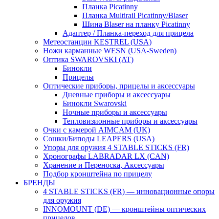
Планка Picatinny
Планка Multirail Picatinny/Blaser
Шина Blaser на планку Picatinny
Адаптер / Планка-переход для прицела
Метеостанции KESTREL (USA)
Ножи карманные WESN (USA-Sweden)
Оптика SWAROVSKI (AT)
Бинокли
Прицелы
Оптические приборы, прицелы и аксессуары
Дневные приборы и аксессуары
Бинокли Swarovski
Ночные приборы и аксессуары
Тепловизионные приборы и аксессуары
Очки с камерой AIMCAM (UK)
Сошки/Биподы LEAPERS (USA)
Упоры для оружия 4 STABLE STICKS (FR)
Хронографы LABRADAR LX (CAN)
Хранение и Переноска, Аксессуары
Подбор кронштейна по прицелу
БРЕНДЫ
4 STABLE STICKS (FR) — инновационные опоры
для оружия
INNOMOUNT (DE) — кронштейны оптических
прицелов