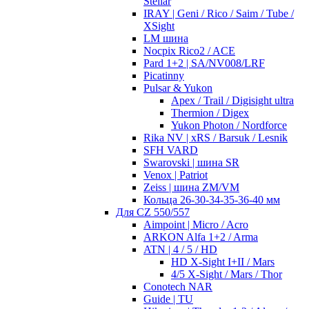
Stellar
IRAY | Geni / Rico / Saim / Tube /
XSight
LM шина
Nocpix Rico2 / ACE
Pard 1+2 | SA/NV008/LRF
Picatinny
Pulsar & Yukon
Apex / Trail / Digisight ultra
Thermion / Digex
Yukon Photon / Nordforce
Rika NV | xRS / Barsuk / Lesnik
SFH VARD
Swarovski | шина SR
Venox | Patriot
Zeiss | шина ZM/VM
Кольца 26-30-34-35-36-40 мм
Для CZ 550/557
Aimpoint | Micro / Acro
ARKON Alfa 1+2 / Arma
ATN | 4 / 5 / HD
HD X-Sight I+II / Mars
4/5 X-Sight / Mars / Thor
Conotech NAR
Guide | TU