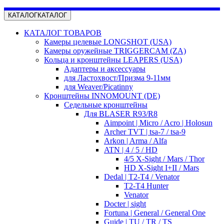
КАТАЛОГ
КАТАЛОГ
КАТАЛОГ ТОВАРОВ
Камеры целевые LONGSHOT (USA)
Камеры оружейные TRIGGERCAM (ZA)
Кольца и кронштейны LEAPERS (USA)
Адаптеры и аксессуары
для Ластохвост/Призма 9-11мм
для Weaver/Picatinny
Кронштейны INNOMOUNT (DE)
Седельные кронштейны
Для BLASER R93/R8
Aimpoint | Micro / Acro | Holosun
Archer TVT | tsa-7 / tsa-9
Arkon | Arma / Alfa
ATN | 4 / 5 / HD
4/5 X-Sight / Mars / Thor
HD X-Sight I+II / Mars
Dedal | T2-T4 / Venator
T2-T4 Hunter
Venator
Docter | sight
Fortuna | General / General One
Guide | TU / TR / TS