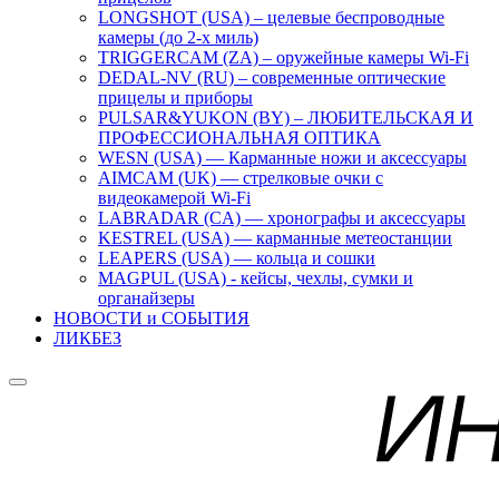
LONGSHOT (USA) – целевые беспроводные
камеры (до 2-х миль)
TRIGGERCAM (ZA) – оружейные камеры Wi-Fi
DEDAL-NV (RU) – современные оптические
прицелы и приборы
PULSAR&YUKON (BY) – ЛЮБИТЕЛЬСКАЯ И
ПРОФЕССИОНАЛЬНАЯ ОПТИКА
WESN (USA) — Карманные ножи и аксессуары
AIMCAM (UK) — стрелковые очки с
видеокамерой Wi-Fi
LABRADAR (CA) — хронографы и аксессуары
KESTREL (USA) — карманные метеостанции
LEAPERS (USA) — кольца и сошки
MAGPUL (USA) - кейсы, чехлы, сумки и
органайзеры
НОВОСТИ и СОБЫТИЯ
ЛИКБЕЗ