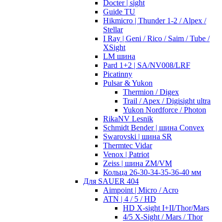
Docter | sight
Guide TU
Hikmicro | Thunder 1-2 / Alpex /
Stellar
I Ray | Geni / Rico / Saim / Tube /
XSight
LM шина
Pard 1+2 | SA/NV008/LRF
Picatinny
Pulsar & Yukon
Thermion / Digex
Trail / Apex / Digisight ultra
Yukon Nordforce / Photon
RikaNV Lesnik
Schmidt Bender | шина Convex
Swarovski | шина SR
Thermtec Vidar
Venox | Patriot
Zeiss | шина ZM/VM
Кольца 26-30-34-35-36-40 мм
Для SAUER 404
Aimpoint | Micro / Acro
ATN | 4 / 5 / HD
HD X-sight I+II/Thor/Mars
4/5 X-Sight / Mars / Thor