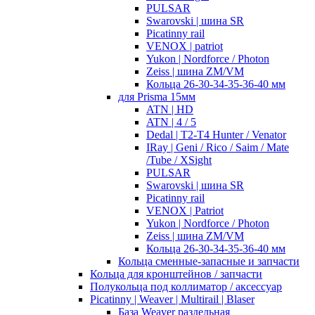
PULSAR
Swarovski | шина SR
Picatinny rail
VENOX | patriot
Yukon | Nordforce / Photon
Zeiss | шина ZM/VM
Кольца 26-30-34-35-36-40 мм
для Prisma 15мм
ATN | HD
ATN | 4 / 5
Dedal | T2-T4 Hunter / Venator
IRay | Geni / Rico / Saim / Mate
/Tube / XSight
PULSAR
Swarovski | шина SR
Picatinny rail
VENOX | Patriot
Yukon | Nordforce / Photon
Zeiss | шина ZM/VM
Кольца 26-30-34-35-36-40 мм
Кольца сменные-запасные и запчасти
Кольца для кронштейнов / запчасти
Полукольца под коллиматор / аксессуар
Picatinny | Weaver | Multirail | Blaser
База Weaver раздельная