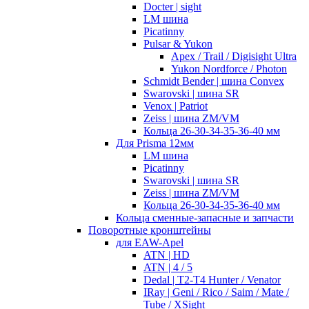
Docter | sight
LM шина
Picatinny
Pulsar & Yukon
Apex / Trail / Digisight Ultra
Yukon Nordforce / Photon
Schmidt Bender | шина Convex
Swarovski | шина SR
Venox | Patriot
Zeiss | шина ZM/VM
Кольца 26-30-34-35-36-40 мм
Для Prisma 12мм
LM шина
Picatinny
Swarovski | шина SR
Zeiss | шина ZM/VM
Кольца 26-30-34-35-36-40 мм
Кольца сменные-запасные и запчасти
Поворотные кронштейны
для EAW-Apel
ATN | HD
ATN | 4 / 5
Dedal | T2-T4 Hunter / Venator
IRay | Geni / Rico / Saim / Mate /
Tube / XSight