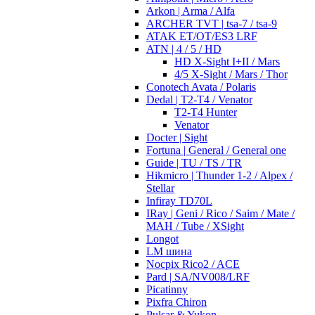
Arkon | Arma / Alfa
ARCHER TVT | tsa-7 / tsa-9
ATAK ET/OT/ES3 LRF
ATN | 4 / 5 / HD
HD X-Sight I+II / Mars
4/5 X-Sight / Mars / Thor
Conotech Avata / Polaris
Dedal | T2-T4 / Venator
T2-T4 Hunter
Venator
Docter | Sight
Fortuna | General / General one
Guide | TU / TS / TR
Hikmicro | Thunder 1-2 / Alpex /
Stellar
Infiray TD70L
IRay | Geni / Rico / Saim / Mate /
MAH / Tube / XSight
Longot
LM шина
Nocpix Rico2 / ACE
Pard | SA/NV008/LRF
Picatinny
Pixfra Chiron
Pulsar & Yukon