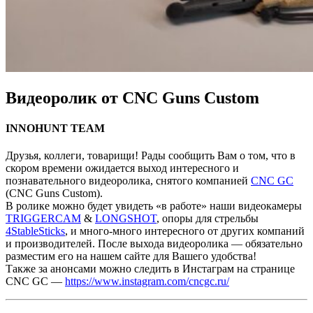
Видеоролик от CNC Guns Custom
INNOHUNT TEAM
Друзья, коллеги, товарищи! Рады сообщить Вам о том, что в
скором времени ожидается выход интересного и
познавательного видеоролика, снятого компанией
CNC GC
(CNC Guns Custom).
В ролике можно будет увидеть «в работе» наши видеокамеры
TRIGGERCAM
&
LONGSHOT
, опоры для стрельбы
4StableSticks
, и много-много интересного от других компаний
и производителей. После выхода видеоролика — обязательно
разместим его на нашем сайте для Вашего удобства!
Также за анонсами можно следить в Инстаграм на странице
CNC GC —
https://www.instagram.com/cncgc.ru/