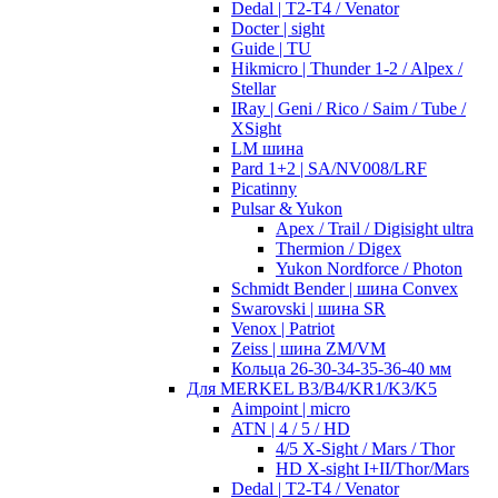
Dedal | T2-T4 / Venator
Docter | sight
Guide | TU
Hikmicro | Thunder 1-2 / Alpex /
Stellar
IRay | Geni / Rico / Saim / Tube /
XSight
LM шина
Pard 1+2 | SA/NV008/LRF
Picatinny
Pulsar & Yukon
Apex / Trail / Digisight ultra
Thermion / Digex
Yukon Nordforce / Photon
Schmidt Bender | шина Convex
Swarovski | шина SR
Venox | Patriot
Zeiss | шина ZM/VM
Кольца 26-30-34-35-36-40 мм
Для MERKEL B3/B4/KR1/K3/K5
Aimpoint | micro
ATN | 4 / 5 / HD
4/5 X-Sight / Mars / Thor
HD X-sight I+II/Thor/Mars
Dedal | T2-T4 / Venator