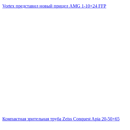
Vortex представил новый прицел AMG 1-10×24 FFP
Компактная зрительная труба Zeiss Conquest Apia 20-50×65