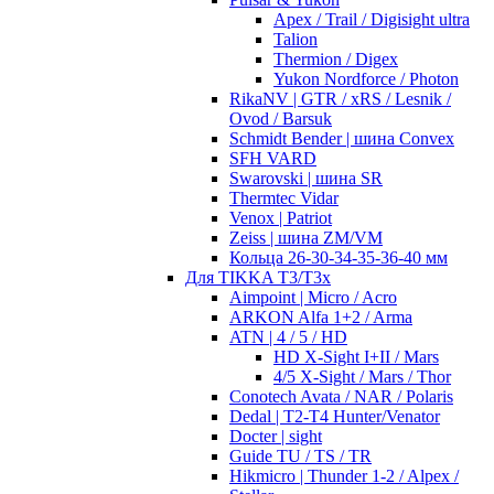
Apex / Trail / Digisight ultra
Talion
Thermion / Digex
Yukon Nordforce / Photon
RikaNV | GTR / xRS / Lesnik /
Ovod / Barsuk
Schmidt Bender | шина Convex
SFH VARD
Swarovski | шина SR
Thermtec Vidar
Venox | Patriot
Zeiss | шина ZM/VM
Кольца 26-30-34-35-36-40 мм
Для TIKKA T3/T3x
Aimpoint | Micro / Acro
ARKON Alfa 1+2 / Arma
ATN | 4 / 5 / HD
HD X-Sight I+II / Mars
4/5 X-Sight / Mars / Thor
Conotech Avata / NAR / Polaris
Dedal | T2-T4 Hunter/Venator
Docter | sight
Guide TU / TS / TR
Hikmicro | Thunder 1-2 / Alpex /