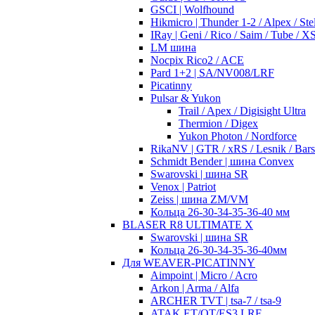
GSCI | Wolfhound
Hikmicro | Thunder 1-2 / Alpex / Stel
IRay | Geni / Rico / Saim / Tube / 
LM шина
Nocpix Rico2 / ACE
Pard 1+2 | SA/NV008/LRF
Picatinny
Pulsar & Yukon
Trail / Apex / Digisight Ultra
Thermion / Digex
Yukon Photon / Nordforce
RikaNV | GTR / xRS / Lesnik / Bar
Schmidt Bender | шина Convex
Swarovski | шина SR
Venox | Patriot
Zeiss | шина ZM/VM
Кольца 26-30-34-35-36-40 мм
BLASER R8 ULTIMATE X
Swarovski | шина SR
Кольца 26-30-34-35-36-40мм
Для WEAVER-PICATINNY
Aimpoint | Micro / Acro
Arkon | Arma / Alfa
ARCHER TVT | tsa-7 / tsa-9
ATAK ET/OT/ES3 LRF