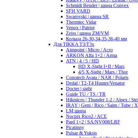
Schmidt Bender | шина Convex
SFH VARD
Swarovski | шина SR
Thermtec Vidar
Venox | Patriot
Zeiss | шина ZM/VM
Кольца 26-30-34-35-36-40 мм
Для TIKKA T3/T3x
Aimpoint | Micro / Acro
ARKON Alfa 1+2 / Arma
ATN | 4 / 5 / HD
HD X-Sight I+II / Mars
4/5 X-Sight / Mars / Thor
Conotech Avata / NAR / Polaris
Dedal | T2-T4 Hunter/Venator
Docter | sight
Guide TU / TS / TR
Hikmicro | Thunder 1-2 / Alpex / Stel
IRAY | Geni / Rico / Saim / Tube / 
LM шина
Nocpix Rico2 / ACE
Pard 1+2 | SA/NV008/LRF
Picatinny
Pulsar & Yukon