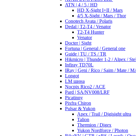
ATN | 4 / 5 / HD
HD X-Sight I+II / Mars
4/5 X-Sight / Mars / Thor
Conotech Avata / Polaris
Dedal | T2-T4 / Venator
T2-T4 Hunter
Venator
Docter | Sight
Fortuna | General / General one
Guide | TU / TS / TR
Hikmicro | Thunder 1-2 / Alpex / Stel
Infiray TD70L
IRay | Geni / Rico / Saim / Mate / 
Longot
LM шина
Nocpix Rico2 / ACE
Pard | SA/NV008/LRF
Picatinny
Pixfra Chiron
Pulsar & Yukon
Apex / Trail / Digisight ultra
Talion
Thermion / Digex
Yukon Nordforce / Photon
RikaNV | GTR / xRS / Lesnik / Ovo