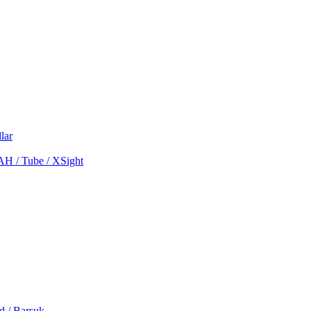
lar
MAH / Tube / XSight
d / Barsuk