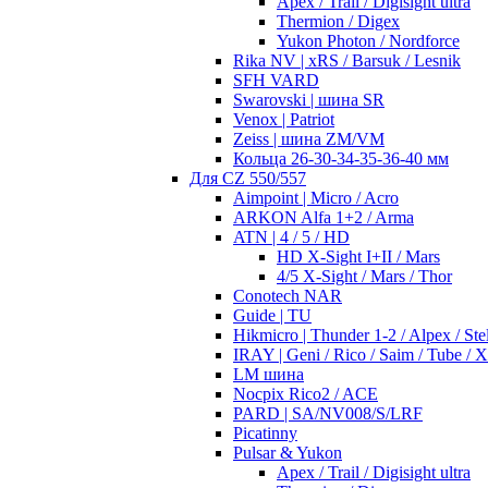
Apex / Trail / Digisight ultra
Thermion / Digex
Yukon Photon / Nordforce
Rika NV | xRS / Barsuk / Lesnik
SFH VARD
Swarovski | шина SR
Venox | Patriot
Zeiss | шина ZM/VM
Кольца 26-30-34-35-36-40 мм
Для CZ 550/557
Aimpoint | Micro / Acro
ARKON Alfa 1+2 / Arma
ATN | 4 / 5 / HD
HD X-Sight I+II / Mars
4/5 X-Sight / Mars / Thor
Conotech NAR
Guide | TU
Hikmicro | Thunder 1-2 / Alpex / Stel
IRAY | Geni / Rico / Saim / Tube / 
LM шина
Nocpix Rico2 / ACE
PARD | SA/NV008/S/LRF
Picatinny
Pulsar & Yukon
Apex / Trail / Digisight ultra