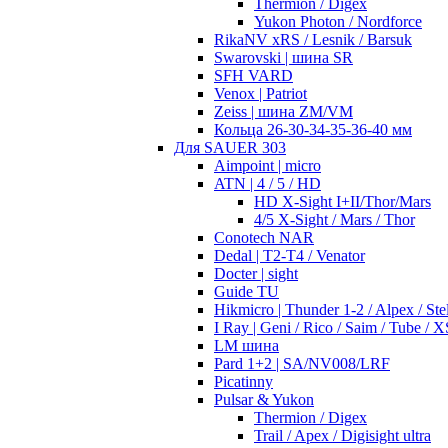
Thermion / Digex
Yukon Photon / Nordforce
RikaNV xRS / Lesnik / Barsuk
Swarovski | шина SR
SFH VARD
Venox | Patriot
Zeiss | шина ZM/VM
Кольца 26-30-34-35-36-40 мм
Для SAUER 303
Aimpoint | micro
ATN | 4 / 5 / HD
HD X-Sight I+II/Thor/Mars
4/5 X-Sight / Mars / Thor
Conotech NAR
Dedal | T2-T4 / Venator
Docter | sight
Guide TU
Hikmicro | Thunder 1-2 / Alpex / Stel
I Ray | Geni / Rico / Saim / Tube / X
LM шина
Pard 1+2 | SA/NV008/LRF
Picatinny
Pulsar & Yukon
Thermion / Digex
Trail / Apex / Digisight ultra