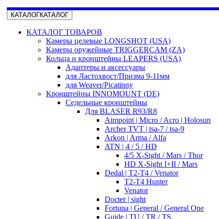
КАТАЛОГ
КАТАЛОГ
КАТАЛОГ ТОВАРОВ
Камеры целевые LONGSHOT (USA)
Камеры оружейные TRIGGERCAM (ZA)
Кольца и кронштейны LEAPERS (USA)
Адаптеры и аксессуары
для Ластохвост/Призма 9-11мм
для Weaver/Picatinny
Кронштейны INNOMOUNT (DE)
Седельные кронштейны
Для BLASER R93/R8
Aimpoint | Micro / Acro | Holosun
Archer TVT | tsa-7 / tsa-9
Arkon | Arma / Alfa
ATN | 4 / 5 / HD
4/5 X-Sight / Mars / Thor
HD X-Sight I+II / Mars
Dedal | T2-T4 / Venator
T2-T4 Hunter
Venator
Docter | sight
Fortuna | General / General One
Guide | TU / TR / TS