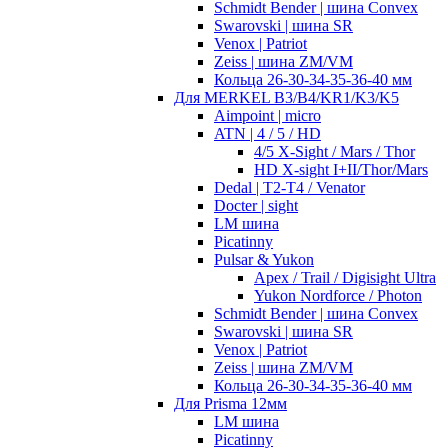
Schmidt Bender | шина Convex
Swarovski | шина SR
Venox | Patriot
Zeiss | шина ZM/VM
Кольца 26-30-34-35-36-40 мм
Для MERKEL B3/B4/KR1/K3/K5
Aimpoint | micro
ATN | 4 / 5 / HD
4/5 X-Sight / Mars / Thor
HD X-sight I+II/Thor/Mars
Dedal | T2-T4 / Venator
Docter | sight
LM шина
Picatinny
Pulsar & Yukon
Apex / Trail / Digisight Ultra
Yukon Nordforce / Photon
Schmidt Bender | шина Convex
Swarovski | шина SR
Venox | Patriot
Zeiss | шина ZM/VM
Кольца 26-30-34-35-36-40 мм
Для Prisma 12мм
LM шина
Picatinny