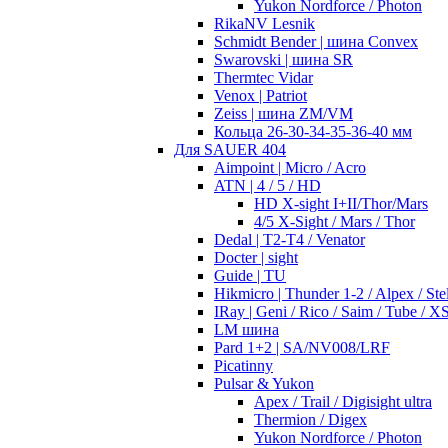
Yukon Nordforce / Photon
RikaNV Lesnik
Schmidt Bender | шина Convex
Swarovski | шина SR
Thermtec Vidar
Venox | Patriot
Zeiss | шина ZM/VM
Кольца 26-30-34-35-36-40 мм
Для SAUER 404
Aimpoint | Micro / Acro
ATN | 4 / 5 / HD
HD X-sight I+II/Thor/Mars
4/5 X-Sight / Mars / Thor
Dedal | T2-T4 / Venator
Docter | sight
Guide | TU
Hikmicro | Thunder 1-2 / Alpex / Stel
IRay | Geni / Rico / Saim / Tube / X
LM шина
Pard 1+2 | SA/NV008/LRF
Picatinny
Pulsar & Yukon
Apex / Trail / Digisight ultra
Thermion / Digex
Yukon Nordforce / Photon