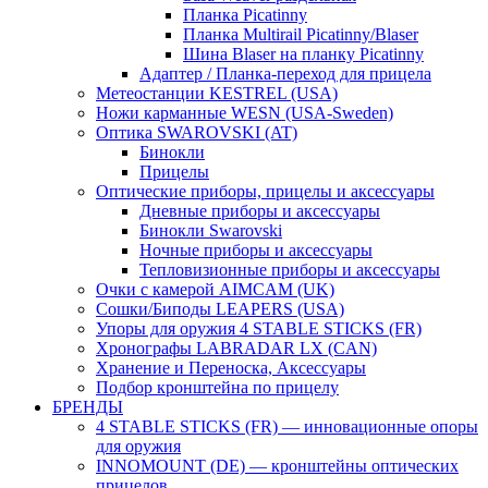
Планка Picatinny
Планка Multirail Picatinny/Blaser
Шина Blaser на планку Picatinny
Адаптер / Планка-переход для прицела
Метеостанции KESTREL (USA)
Ножи карманные WESN (USA-Sweden)
Оптика SWAROVSKI (AT)
Бинокли
Прицелы
Оптические приборы, прицелы и аксессуары
Дневные приборы и аксессуары
Бинокли Swarovski
Ночные приборы и аксессуары
Тепловизионные приборы и аксессуары
Очки с камерой AIMCAM (UK)
Сошки/Биподы LEAPERS (USA)
Упоры для оружия 4 STABLE STICKS (FR)
Хронографы LABRADAR LX (CAN)
Хранение и Переноска, Аксессуары
Подбор кронштейна по прицелу
БРЕНДЫ
4 STABLE STICKS (FR) — инновационные опоры
для оружия
INNOMOUNT (DE) — кронштейны оптических
прицелов