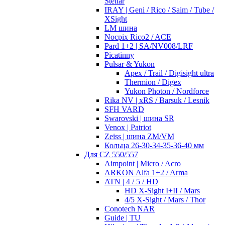
Stellar
IRAY | Geni / Rico / Saim / Tube /
XSight
LM шина
Nocpix Rico2 / ACE
Pard 1+2 | SA/NV008/LRF
Picatinny
Pulsar & Yukon
Apex / Trail / Digisight ultra
Thermion / Digex
Yukon Photon / Nordforce
Rika NV | xRS / Barsuk / Lesnik
SFH VARD
Swarovski | шина SR
Venox | Patriot
Zeiss | шина ZM/VM
Кольца 26-30-34-35-36-40 мм
Для CZ 550/557
Aimpoint | Micro / Acro
ARKON Alfa 1+2 / Arma
ATN | 4 / 5 / HD
HD X-Sight I+II / Mars
4/5 X-Sight / Mars / Thor
Conotech NAR
Guide | TU