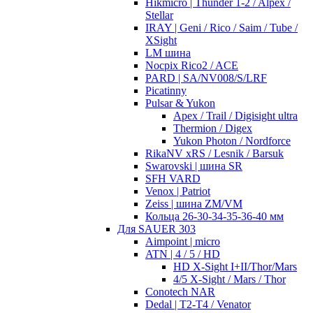
Hikmicro | Thunder 1-2 / Alpex /
Stellar
IRAY | Geni / Rico / Saim / Tube /
XSight
LM шина
Nocpix Rico2 / ACE
PARD | SA/NV008/S/LRF
Picatinny
Pulsar & Yukon
Apex / Trail / Digisight ultra
Thermion / Digex
Yukon Photon / Nordforce
RikaNV xRS / Lesnik / Barsuk
Swarovski | шина SR
SFH VARD
Venox | Patriot
Zeiss | шина ZM/VM
Кольца 26-30-34-35-36-40 мм
Для SAUER 303
Aimpoint | micro
ATN | 4 / 5 / HD
HD X-Sight I+II/Thor/Mars
4/5 X-Sight / Mars / Thor
Conotech NAR
Dedal | T2-T4 / Venator