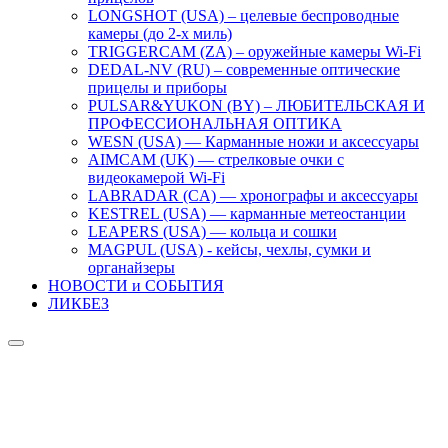
LONGSHOT (USA) – целевые беспроводные
камеры (до 2-х миль)
TRIGGERCAM (ZA) – оружейные камеры Wi-Fi
DEDAL-NV (RU) – современные оптические
прицелы и приборы
PULSAR&YUKON (BY) – ЛЮБИТЕЛЬСКАЯ И
ПРОФЕССИОНАЛЬНАЯ ОПТИКА
WESN (USA) — Карманные ножи и аксессуары
AIMCAM (UK) — стрелковые очки с
видеокамерой Wi-Fi
LABRADAR (CA) — хронографы и аксессуары
KESTREL (USA) — карманные метеостанции
LEAPERS (USA) — кольца и сошки
MAGPUL (USA) - кейсы, чехлы, сумки и
органайзеры
НОВОСТИ и СОБЫТИЯ
ЛИКБЕЗ