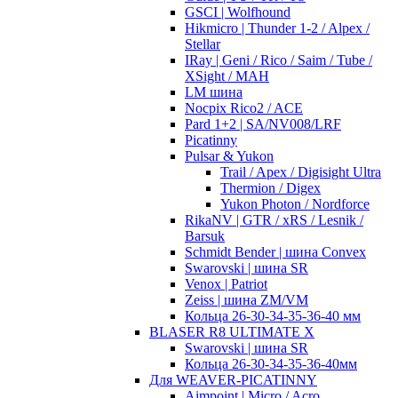
GSCI | Wolfhound
Hikmicro | Thunder 1-2 / Alpex /
Stellar
IRay | Geni / Rico / Saim / Tube /
XSight / MAH
LM шина
Nocpix Rico2 / ACE
Pard 1+2 | SA/NV008/LRF
Picatinny
Pulsar & Yukon
Trail / Apex / Digisight Ultra
Thermion / Digex
Yukon Photon / Nordforce
RikaNV | GTR / xRS / Lesnik /
Barsuk
Schmidt Bender | шина Convex
Swarovski | шина SR
Venox | Patriot
Zeiss | шина ZM/VM
Кольца 26-30-34-35-36-40 мм
BLASER R8 ULTIMATE X
Swarovski | шина SR
Кольца 26-30-34-35-36-40мм
Для WEAVER-PICATINNY
Aimpoint | Micro / Acro