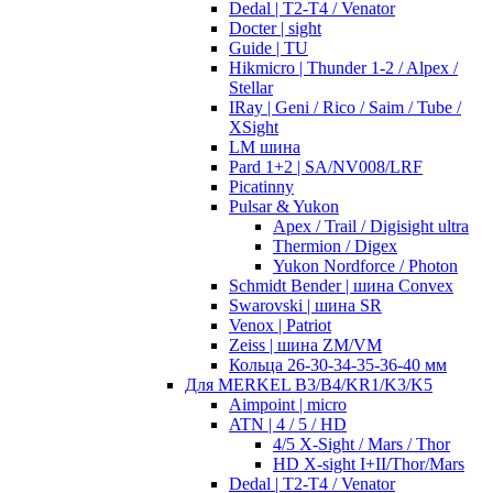
Dedal | T2-T4 / Venator
Docter | sight
Guide | TU
Hikmicro | Thunder 1-2 / Alpex /
Stellar
IRay | Geni / Rico / Saim / Tube /
XSight
LM шина
Pard 1+2 | SA/NV008/LRF
Picatinny
Pulsar & Yukon
Apex / Trail / Digisight ultra
Thermion / Digex
Yukon Nordforce / Photon
Schmidt Bender | шина Convex
Swarovski | шина SR
Venox | Patriot
Zeiss | шина ZM/VM
Кольца 26-30-34-35-36-40 мм
Для MERKEL B3/B4/KR1/K3/K5
Aimpoint | micro
ATN | 4 / 5 / HD
4/5 X-Sight / Mars / Thor
HD X-sight I+II/Thor/Mars
Dedal | T2-T4 / Venator