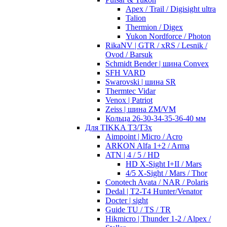
Apex / Trail / Digisight ultra
Talion
Thermion / Digex
Yukon Nordforce / Photon
RikaNV | GTR / xRS / Lesnik /
Ovod / Barsuk
Schmidt Bender | шина Convex
SFH VARD
Swarovski | шина SR
Thermtec Vidar
Venox | Patriot
Zeiss | шина ZM/VM
Кольца 26-30-34-35-36-40 мм
Для TIKKA T3/T3x
Aimpoint | Micro / Acro
ARKON Alfa 1+2 / Arma
ATN | 4 / 5 / HD
HD X-Sight I+II / Mars
4/5 X-Sight / Mars / Thor
Conotech Avata / NAR / Polaris
Dedal | T2-T4 Hunter/Venator
Docter | sight
Guide TU / TS / TR
Hikmicro | Thunder 1-2 / Alpex /