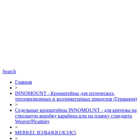
Search
Главная
>
INNOMOUNT - Кронштейны для оптических,
тепловизионных и коллиматорных прицелов (Германия)
>
Седельные кронштейны INNOMOUNT - для крепежа на
ствольную коробку карабина или на планку стандарта
Weaver/Picatinny
>
MERKEL B3/B4/KR1/K3/K5
>