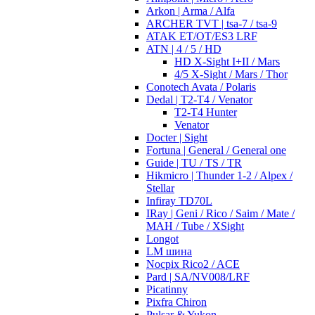
Arkon | Arma / Alfa
ARCHER TVT | tsa-7 / tsa-9
ATAK ET/OT/ES3 LRF
ATN | 4 / 5 / HD
HD X-Sight I+II / Mars
4/5 X-Sight / Mars / Thor
Conotech Avata / Polaris
Dedal | T2-T4 / Venator
T2-T4 Hunter
Venator
Docter | Sight
Fortuna | General / General one
Guide | TU / TS / TR
Hikmicro | Thunder 1-2 / Alpex /
Stellar
Infiray TD70L
IRay | Geni / Rico / Saim / Mate /
MAH / Tube / XSight
Longot
LM шина
Nocpix Rico2 / ACE
Pard | SA/NV008/LRF
Picatinny
Pixfra Chiron
Pulsar & Yukon