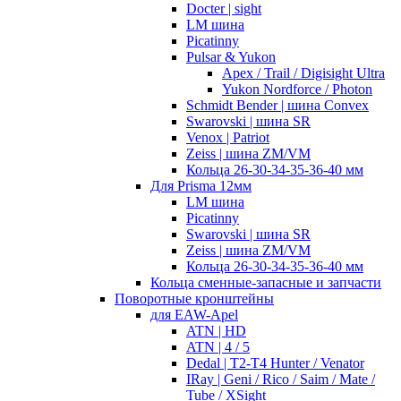
Docter | sight
LM шина
Picatinny
Pulsar & Yukon
Apex / Trail / Digisight Ultra
Yukon Nordforce / Photon
Schmidt Bender | шина Convex
Swarovski | шина SR
Venox | Patriot
Zeiss | шина ZM/VM
Кольца 26-30-34-35-36-40 мм
Для Prisma 12мм
LM шина
Picatinny
Swarovski | шина SR
Zeiss | шина ZM/VM
Кольца 26-30-34-35-36-40 мм
Кольца сменные-запасные и запчасти
Поворотные кронштейны
для EAW-Apel
ATN | HD
ATN | 4 / 5
Dedal | T2-T4 Hunter / Venator
IRay | Geni / Rico / Saim / Mate /
Tube / XSight