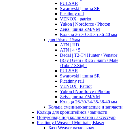
PULSAR
Swarovski | шина SR
Picatinny rail
VENOX | patriot
Yukon | Nordforce / Photon
Zeiss | шина ZM/VM
Кольца 26-30-34-35-36-40 мм
для Prisma 15мм
ATN | HD
ATN | 4 / 5
Dedal | T2-T4 Hunter / Venator
IRay | Geni / Rico / Saim / Mate
/Tube / XSight
PULSAR
Swarovski | шина SR
Picatinny rail
VENOX | Patriot
Yukon | Nordforce / Photon
Zeiss | шина ZM/VM
Кольца 26-30-34-35-36-40 мм
Кольца сменные-запасные и запчасти
Кольца для кронштейнов / запчасти
Полукольца под коллиматор / аксессуар
Picatinny | Weaver | Multirail | Blaser
База Weaver раздельная