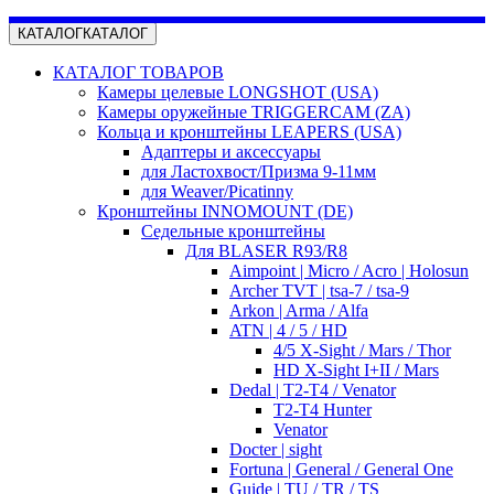
КАТАЛОГ
КАТАЛОГ
КАТАЛОГ ТОВАРОВ
Камеры целевые LONGSHOT (USA)
Камеры оружейные TRIGGERCAM (ZA)
Кольца и кронштейны LEAPERS (USA)
Адаптеры и аксессуары
для Ластохвост/Призма 9-11мм
для Weaver/Picatinny
Кронштейны INNOMOUNT (DE)
Седельные кронштейны
Для BLASER R93/R8
Aimpoint | Micro / Acro | Holosun
Archer TVT | tsa-7 / tsa-9
Arkon | Arma / Alfa
ATN | 4 / 5 / HD
4/5 X-Sight / Mars / Thor
HD X-Sight I+II / Mars
Dedal | T2-T4 / Venator
T2-T4 Hunter
Venator
Docter | sight
Fortuna | General / General One
Guide | TU / TR / TS