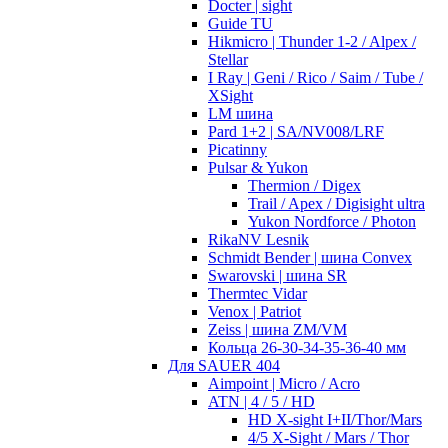
Docter | sight
Guide TU
Hikmicro | Thunder 1-2 / Alpex /
Stellar
I Ray | Geni / Rico / Saim / Tube /
XSight
LM шина
Pard 1+2 | SA/NV008/LRF
Picatinny
Pulsar & Yukon
Thermion / Digex
Trail / Apex / Digisight ultra
Yukon Nordforce / Photon
RikaNV Lesnik
Schmidt Bender | шина Convex
Swarovski | шина SR
Thermtec Vidar
Venox | Patriot
Zeiss | шина ZM/VM
Кольца 26-30-34-35-36-40 мм
Для SAUER 404
Aimpoint | Micro / Acro
ATN | 4 / 5 / HD
HD X-sight I+II/Thor/Mars
4/5 X-Sight / Mars / Thor