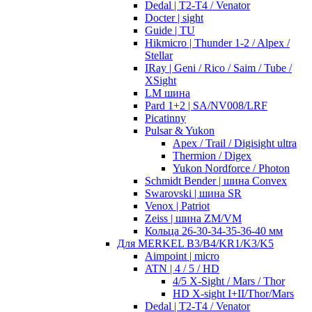
Dedal | T2-T4 / Venator
Docter | sight
Guide | TU
Hikmicro | Thunder 1-2 / Alpex /
Stellar
IRay | Geni / Rico / Saim / Tube /
XSight
LM шина
Pard 1+2 | SA/NV008/LRF
Picatinny
Pulsar & Yukon
Apex / Trail / Digisight ultra
Thermion / Digex
Yukon Nordforce / Photon
Schmidt Bender | шина Convex
Swarovski | шина SR
Venox | Patriot
Zeiss | шина ZM/VM
Кольца 26-30-34-35-36-40 мм
Для MERKEL B3/B4/KR1/K3/K5
Aimpoint | micro
ATN | 4 / 5 / HD
4/5 X-Sight / Mars / Thor
HD X-sight I+II/Thor/Mars
Dedal | T2-T4 / Venator