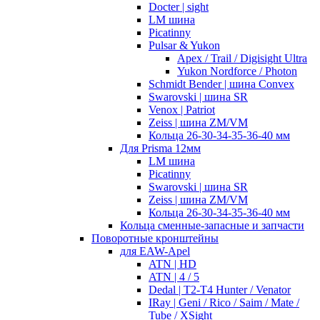
Docter | sight
LM шина
Picatinny
Pulsar & Yukon
Apex / Trail / Digisight Ultra
Yukon Nordforce / Photon
Schmidt Bender | шина Convex
Swarovski | шина SR
Venox | Patriot
Zeiss | шина ZM/VM
Кольца 26-30-34-35-36-40 мм
Для Prisma 12мм
LM шина
Picatinny
Swarovski | шина SR
Zeiss | шина ZM/VM
Кольца 26-30-34-35-36-40 мм
Кольца сменные-запасные и запчасти
Поворотные кронштейны
для EAW-Apel
ATN | HD
ATN | 4 / 5
Dedal | T2-T4 Hunter / Venator
IRay | Geni / Rico / Saim / Mate /
Tube / XSight