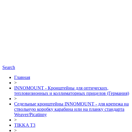
Search
Главная
>
INNOMOUNT - Кронштейны для оптических,
тепловизионных и коллиматорных прицелов (Германия)
>
Седельные кронштейны INNOMOUNT - для крепежа на
ствольную коробку карабина или на планку стандарта
Weaver/Picatinny
>
TIKKA T3
>