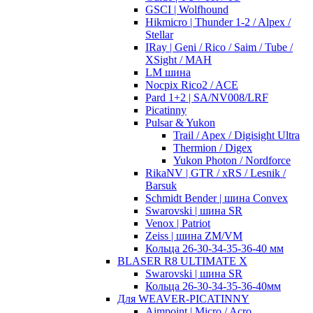
GSCI | Wolfhound
Hikmicro | Thunder 1-2 / Alpex /
Stellar
IRay | Geni / Rico / Saim / Tube /
XSight / MAH
LM шина
Nocpix Rico2 / ACE
Pard 1+2 | SA/NV008/LRF
Picatinny
Pulsar & Yukon
Trail / Apex / Digisight Ultra
Thermion / Digex
Yukon Photon / Nordforce
RikaNV | GTR / xRS / Lesnik /
Barsuk
Schmidt Bender | шина Convex
Swarovski | шина SR
Venox | Patriot
Zeiss | шина ZM/VM
Кольца 26-30-34-35-36-40 мм
BLASER R8 ULTIMATE X
Swarovski | шина SR
Кольца 26-30-34-35-36-40мм
Для WEAVER-PICATINNY
Aimpoint | Micro / Acro