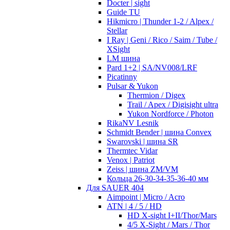
Docter | sight
Guide TU
Hikmicro | Thunder 1-2 / Alpex /
Stellar
I Ray | Geni / Rico / Saim / Tube /
XSight
LM шина
Pard 1+2 | SA/NV008/LRF
Picatinny
Pulsar & Yukon
Thermion / Digex
Trail / Apex / Digisight ultra
Yukon Nordforce / Photon
RikaNV Lesnik
Schmidt Bender | шина Convex
Swarovski | шина SR
Thermtec Vidar
Venox | Patriot
Zeiss | шина ZM/VM
Кольца 26-30-34-35-36-40 мм
Для SAUER 404
Aimpoint | Micro / Acro
ATN | 4 / 5 / HD
HD X-sight I+II/Thor/Mars
4/5 X-Sight / Mars / Thor