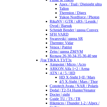
Apex / Trail / Digisight ultra
Talion
Thermion / Digex
Yukon Nordforce / Photon
RikaNV | GTR / xRS / Lesnik /
Ovod / Barsuk
Schmidt Bender | шина Convex
SFH VARD
Swarovski | шина SR
Thermtec Vidar
Venox | Patriot
Zeiss | шина ZM/VM
Кольца 26-30-34-35-36-40 мм
Для TIKKA T3/T3x
Aimpoint | Micro / Acro
ARKON Alfa 1+2 / Arma
ATN | 4 / 5 / HD
HD X-Sight I+II / Mars
4/5 X-Sight / Mars / Thor
Conotech Avata / NAR / Polaris
Dedal | T2-T4 Hunter/Venator
Docter | sight
Guide TU / TS / TR
Hikmicro | Thunder 1-2 / Alpex /