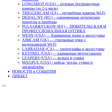
LONGSHOT (USA) – целевые беспроводные
камеры (до 2-х миль)
TRIGGERCAM (ZA) – оружейные камеры Wi-Fi
DEDAL-NV (RU) – современные оптические
прицелы и приборы
PULSAR&YUKON (BY) – ЛЮБИТЕЛЬСКАЯ И
ПРОФЕССИОНАЛЬНАЯ ОПТИКА
WESN (USA) — Карманные ножи и аксессуары
AIMCAM (UK) — стрелковые очки с
видеокамерой Wi-Fi
LABRADAR (CA) — хронографы и аксессуары
KESTREL (USA) — карманные метеостанции
LEAPERS (USA) — кольца и сошки
MAGPUL (USA) - кейсы, чехлы, сумки и
органайзеры
НОВОСТИ и СОБЫТИЯ
ЛИКБЕЗ