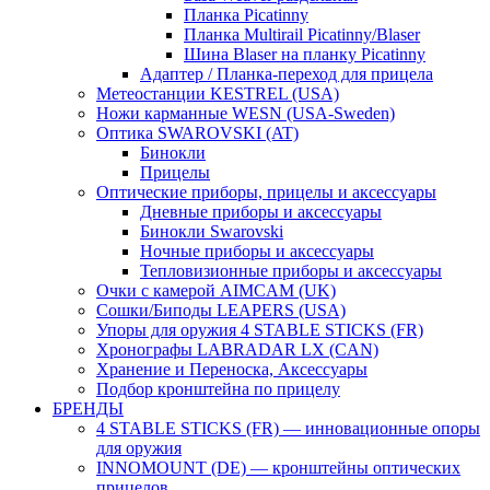
Планка Picatinny
Планка Multirail Picatinny/Blaser
Шина Blaser на планку Picatinny
Адаптер / Планка-переход для прицела
Метеостанции KESTREL (USA)
Ножи карманные WESN (USA-Sweden)
Оптика SWAROVSKI (AT)
Бинокли
Прицелы
Оптические приборы, прицелы и аксессуары
Дневные приборы и аксессуары
Бинокли Swarovski
Ночные приборы и аксессуары
Тепловизионные приборы и аксессуары
Очки с камерой AIMCAM (UK)
Сошки/Биподы LEAPERS (USA)
Упоры для оружия 4 STABLE STICKS (FR)
Хронографы LABRADAR LX (CAN)
Хранение и Переноска, Аксессуары
Подбор кронштейна по прицелу
БРЕНДЫ
4 STABLE STICKS (FR) — инновационные опоры
для оружия
INNOMOUNT (DE) — кронштейны оптических
прицелов