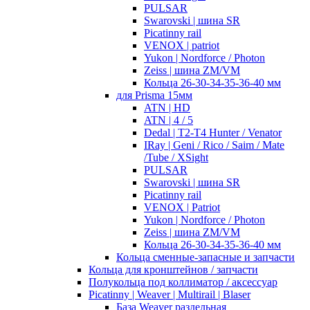
PULSAR
Swarovski | шина SR
Picatinny rail
VENOX | patriot
Yukon | Nordforce / Photon
Zeiss | шина ZM/VM
Кольца 26-30-34-35-36-40 мм
для Prisma 15мм
ATN | HD
ATN | 4 / 5
Dedal | T2-T4 Hunter / Venator
IRay | Geni / Rico / Saim / Mate
/Tube / XSight
PULSAR
Swarovski | шина SR
Picatinny rail
VENOX | Patriot
Yukon | Nordforce / Photon
Zeiss | шина ZM/VM
Кольца 26-30-34-35-36-40 мм
Кольца сменные-запасные и запчасти
Кольца для кронштейнов / запчасти
Полукольца под коллиматор / аксессуар
Picatinny | Weaver | Multirail | Blaser
База Weaver раздельная