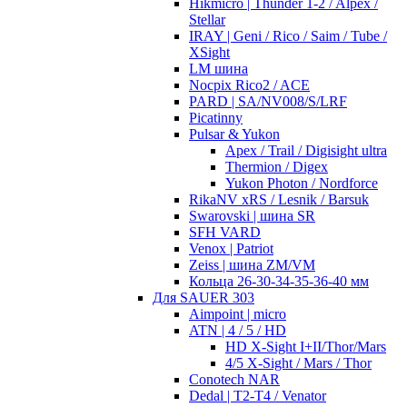
Hikmicro | Thunder 1-2 / Alpex /
Stellar
IRAY | Geni / Rico / Saim / Tube /
XSight
LM шина
Nocpix Rico2 / ACE
PARD | SA/NV008/S/LRF
Picatinny
Pulsar & Yukon
Apex / Trail / Digisight ultra
Thermion / Digex
Yukon Photon / Nordforce
RikaNV xRS / Lesnik / Barsuk
Swarovski | шина SR
SFH VARD
Venox | Patriot
Zeiss | шина ZM/VM
Кольца 26-30-34-35-36-40 мм
Для SAUER 303
Aimpoint | micro
ATN | 4 / 5 / HD
HD X-Sight I+II/Thor/Mars
4/5 X-Sight / Mars / Thor
Conotech NAR
Dedal | T2-T4 / Venator