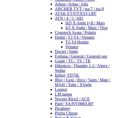
Arkon | Arma / Alfa
ARCHER TVT | tsa-7 / tsa-9
ATAK ET/OT/ES3 LRF
ATN | 4 / 5 / HD
HD X-Sight I+II / Mars
4/5 X-Sight / Mars / Thor
Conotech Avata / Polaris
Dedal | T2-T4 / Venator
T2-T4 Hunter
Venator
Docter | Sight
Fortuna | General / General one
Guide | TU / TS / TR
Hikmicro | Thunder 1-2 / Alpex /
Stellar
Infiray TD70L
IRay | Geni / Rico / Saim / Mate /
MAH / Tube / XSight
Longot
LM шина
Nocpix Rico2 / ACE
Pard | SA/NV008/LRF
Picatinny
Pixfra Chiron
Pulsar & Yukon