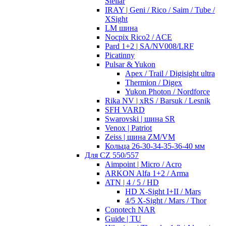
Stellar
IRAY | Geni / Rico / Saim / Tube /
XSight
LM шина
Nocpix Rico2 / ACE
Pard 1+2 | SA/NV008/LRF
Picatinny
Pulsar & Yukon
Apex / Trail / Digisight ultra
Thermion / Digex
Yukon Photon / Nordforce
Rika NV | xRS / Barsuk / Lesnik
SFH VARD
Swarovski | шина SR
Venox | Patriot
Zeiss | шина ZM/VM
Кольца 26-30-34-35-36-40 мм
Для CZ 550/557
Aimpoint | Micro / Acro
ARKON Alfa 1+2 / Arma
ATN | 4 / 5 / HD
HD X-Sight I+II / Mars
4/5 X-Sight / Mars / Thor
Conotech NAR
Guide | TU