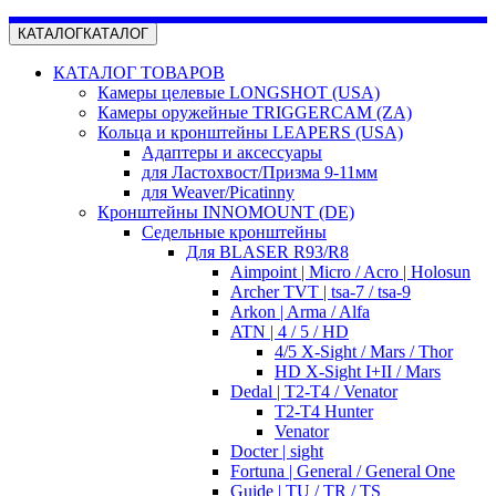
КАТАЛОГ
КАТАЛОГ
КАТАЛОГ ТОВАРОВ
Камеры целевые LONGSHOT (USA)
Камеры оружейные TRIGGERCAM (ZA)
Кольца и кронштейны LEAPERS (USA)
Адаптеры и аксессуары
для Ластохвост/Призма 9-11мм
для Weaver/Picatinny
Кронштейны INNOMOUNT (DE)
Седельные кронштейны
Для BLASER R93/R8
Aimpoint | Micro / Acro | Holosun
Archer TVT | tsa-7 / tsa-9
Arkon | Arma / Alfa
ATN | 4 / 5 / HD
4/5 X-Sight / Mars / Thor
HD X-Sight I+II / Mars
Dedal | T2-T4 / Venator
T2-T4 Hunter
Venator
Docter | sight
Fortuna | General / General One
Guide | TU / TR / TS