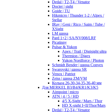
Dedal | T2-T4 / Venator
Docter | sight
Guide | TU
Hikmicro | Thunder 1-2 / Alpex /
Stellar
IRay | Geni / Rico / Saim / Tube /
XSight
LM шина
Pard 1+2 | SA/NV008/LRF
Picatinny
Pulsar & Yukon
Apex / Trail / Digisight ultra
Thermion / Digex
Yukon Nordforce / Photon
Schmidt Bender | шина Convex
Swarovski | шина SR
Venox | Patriot
Zeiss | шина ZM/VM
Кольца 26-30-34-35-36-40 мм
Для MERKEL B3/B4/KR1/K3/K5
Aimpoint | micro
ATN | 4 / 5 / HD
4/5 X-Sight / Mars / Thor
HD X-sight I+II/Thor/Mars
Dedal | T2-T4 / Venator