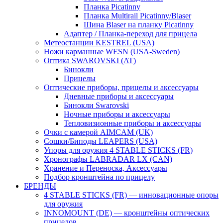
Планка Picatinny
Планка Multirail Picatinny/Blaser
Шина Blaser на планку Picatinny
Адаптер / Планка-переход для прицела
Метеостанции KESTREL (USA)
Ножи карманные WESN (USA-Sweden)
Оптика SWAROVSKI (AT)
Бинокли
Прицелы
Оптические приборы, прицелы и аксессуары
Дневные приборы и аксессуары
Бинокли Swarovski
Ночные приборы и аксессуары
Тепловизионные приборы и аксессуары
Очки с камерой AIMCAM (UK)
Сошки/Биподы LEAPERS (USA)
Упоры для оружия 4 STABLE STICKS (FR)
Хронографы LABRADAR LX (CAN)
Хранение и Переноска, Аксессуары
Подбор кронштейна по прицелу
БРЕНДЫ
4 STABLE STICKS (FR) — инновационные опоры
для оружия
INNOMOUNT (DE) — кронштейны оптических
прицелов