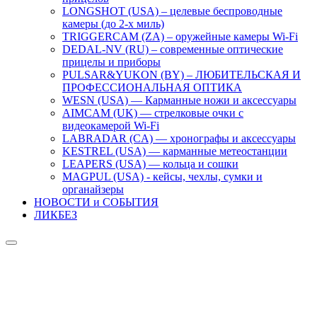
LONGSHOT (USA) – целевые беспроводные
камеры (до 2-х миль)
TRIGGERCAM (ZA) – оружейные камеры Wi-Fi
DEDAL-NV (RU) – современные оптические
прицелы и приборы
PULSAR&YUKON (BY) – ЛЮБИТЕЛЬСКАЯ И
ПРОФЕССИОНАЛЬНАЯ ОПТИКА
WESN (USA) — Карманные ножи и аксессуары
AIMCAM (UK) — стрелковые очки с
видеокамерой Wi-Fi
LABRADAR (CA) — хронографы и аксессуары
KESTREL (USA) — карманные метеостанции
LEAPERS (USA) — кольца и сошки
MAGPUL (USA) - кейсы, чехлы, сумки и
органайзеры
НОВОСТИ и СОБЫТИЯ
ЛИКБЕЗ