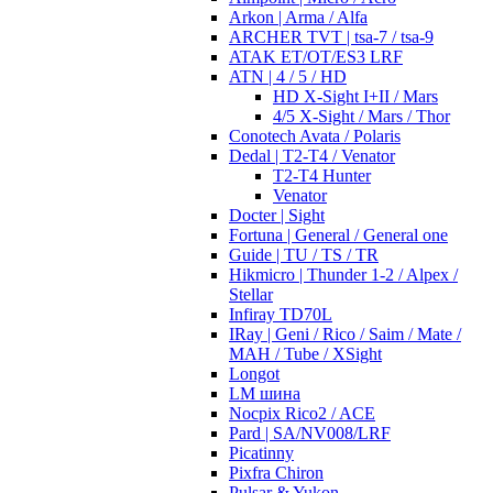
Arkon | Arma / Alfa
ARCHER TVT | tsa-7 / tsa-9
ATAK ET/OT/ES3 LRF
ATN | 4 / 5 / HD
HD X-Sight I+II / Mars
4/5 X-Sight / Mars / Thor
Conotech Avata / Polaris
Dedal | T2-T4 / Venator
T2-T4 Hunter
Venator
Docter | Sight
Fortuna | General / General one
Guide | TU / TS / TR
Hikmicro | Thunder 1-2 / Alpex /
Stellar
Infiray TD70L
IRay | Geni / Rico / Saim / Mate /
MAH / Tube / XSight
Longot
LM шина
Nocpix Rico2 / ACE
Pard | SA/NV008/LRF
Picatinny
Pixfra Chiron
Pulsar & Yukon