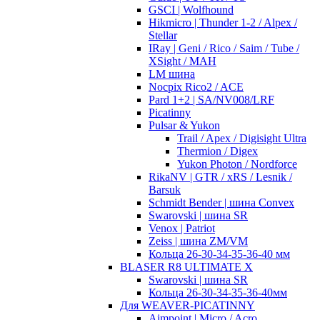
GSCI | Wolfhound
Hikmicro | Thunder 1-2 / Alpex /
Stellar
IRay | Geni / Rico / Saim / Tube /
XSight / MAH
LM шина
Nocpix Rico2 / ACE
Pard 1+2 | SA/NV008/LRF
Picatinny
Pulsar & Yukon
Trail / Apex / Digisight Ultra
Thermion / Digex
Yukon Photon / Nordforce
RikaNV | GTR / xRS / Lesnik /
Barsuk
Schmidt Bender | шина Convex
Swarovski | шина SR
Venox | Patriot
Zeiss | шина ZM/VM
Кольца 26-30-34-35-36-40 мм
BLASER R8 ULTIMATE X
Swarovski | шина SR
Кольца 26-30-34-35-36-40мм
Для WEAVER-PICATINNY
Aimpoint | Micro / Acro