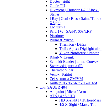
Docter | sight
Guide TU
Hikmicro | Thunder 1-2 / Alpex /
Stellar
I Ray | Geni / Rico / Saim / Tube /
XSight
LM шина
Pard 1+2 | SA/NV008/LRF
Picatinny
Pulsar & Yukon
Thermion / Digex
Trail / Apex / Digisight ultra
Yukon Nordforce / Photon
RikaNV Lesnik
Schmidt Bender | шина Convex
Swarovski | шина SR
Thermtec Vidar
Venox | Patriot
Zeiss | шина ZM/VM
Кольца 26-30-34-35-36-40 мм
Для SAUER 404
Aimpoint | Micro / Acro
ATN | 4 / 5 / HD
HD X-sight I+II/Thor/Mars
4/5 X-Sight / Mars / Thor