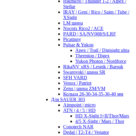
Hikmicro | Thunder 1-2 / Alpex /
Stellar
IRAY | Geni / Rico / Saim / Tube /
XSight
LM шина
Nocpix Rico2 / ACE
PARD | SA/NV008/S/LRF
Picatinny
Pulsar & Yukon
Apex / Trail / Digisight ultra
Thermion / Digex
Yukon Photon / Nordforce
RikaNV xRS / Lesnik / Barsuk
Swarovski | шина SR
SFH VARD
Venox | Patriot
Zeiss | шина ZM/VM
Кольца 26-30-34-35-36-40 мм
Для SAUER 303
Aimpoint | micro
ATN | 4 / 5 / HD
HD X-Sight I+II/Thor/Mars
4/5 X-Sight / Mars / Thor
Conotech NAR
Dedal | T2-T4 / Venator