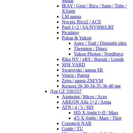
Stellar
IRAY | Geni / Rico / Saim / Tube /
XSight
LM шина
Nocpix Rico2 / ACE
Pard 1+2 | SA/NV008/LRF
Picatinny
Pulsar & Yukon
Apex / Trail / Digisight ultra
Thermion / Digex
Yukon Photon / Nordforce
Rika NV | xRS / Barsuk / Lesnik
SFH VARD
Swarovski | шина SR
Venox | Patriot
Zeiss | шина ZM/VM
Кольца 26-30-34-35-36-40 мм
Для CZ 550/557
Aimpoint | Micro / Acro
ARKON Alfa 1+2 / Arma
ATN | 4 / 5 / HD
HD X-Sight I+II / Mars
4/5 X-Sight / Mars / Thor
Conotech NAR
Guide | TU