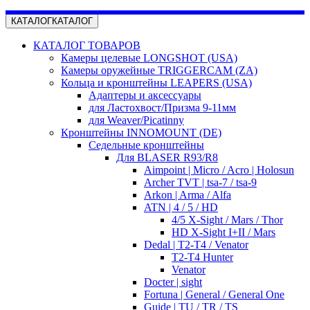
КАТАЛОГ
КАТАЛОГ
КАТАЛОГ ТОВАРОВ
Камеры целевые LONGSHOT (USA)
Камеры оружейные TRIGGERCAM (ZA)
Кольца и кронштейны LEAPERS (USA)
Адаптеры и аксессуары
для Ластохвост/Призма 9-11мм
для Weaver/Picatinny
Кронштейны INNOMOUNT (DE)
Седельные кронштейны
Для BLASER R93/R8
Aimpoint | Micro / Acro | Holosun
Archer TVT | tsa-7 / tsa-9
Arkon | Arma / Alfa
ATN | 4 / 5 / HD
4/5 X-Sight / Mars / Thor
HD X-Sight I+II / Mars
Dedal | T2-T4 / Venator
T2-T4 Hunter
Venator
Docter | sight
Fortuna | General / General One
Guide | TU / TR / TS