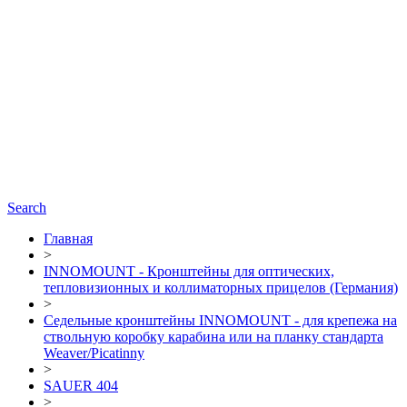
Search
Главная
>
INNOMOUNT - Кронштейны для оптических,
тепловизионных и коллиматорных прицелов (Германия)
>
Седельные кронштейны INNOMOUNT - для крепежа на
ствольную коробку карабина или на планку стандарта
Weaver/Picatinny
>
SAUER 404
>