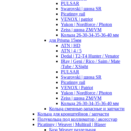
PULSAR
Swarovski | шина SR
Picatinny rail
VENOX | patriot
Yukon | Nordforce / Photon
Zeiss | шина ZM/VM
Кольца 26-30-34-35-36-40 мм
для Prisma 15мм
ATN | HD
ATN | 4 / 5
Dedal | T2-T4 Hunter / Venator
IRay | Geni / Rico / Saim / Mate
/Tube / XSight
PULSAR
Swarovski | шина SR
Picatinny rail
VENOX | Patriot
Yukon | Nordforce / Photon
Zeiss | шина ZM/VM
Кольца 26-30-34-35-36-40 мм
Кольца сменные-запасные и запчасти
Кольца для кронштейнов / запчасти
Полукольца под коллиматор / аксессуар
Picatinny | Weaver | Multirail | Blaser
База Weaver раздельная