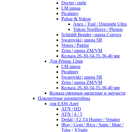
Docter | sight
LM шина
Picatinny
Pulsar & Yukon
Apex / Trail / Digisight Ultra
Yukon Nordforce / Photon
Schmidt Bender | шина Convex
Swarovski | шина SR
Venox | Patriot
Zeiss | шина ZM/VM
Кольца 26-30-34-35-36-40 мм
Для Prisma 12мм
LM шина
Picatinny
Swarovski | шина SR
Zeiss | шина ZM/VM
Кольца 26-30-34-35-36-40 мм
Кольца сменные-запасные и запчасти
Поворотные кронштейны
для EAW-Apel
ATN | HD
ATN | 4 / 5
Dedal | T2-T4 Hunter / Venator
IRay | Geni / Rico / Saim / Mate /
Tube / XSight