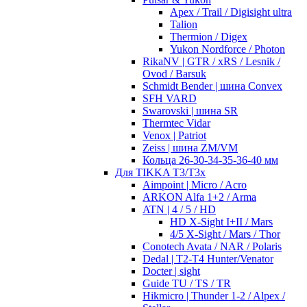
Apex / Trail / Digisight ultra
Talion
Thermion / Digex
Yukon Nordforce / Photon
RikaNV | GTR / xRS / Lesnik /
Ovod / Barsuk
Schmidt Bender | шина Convex
SFH VARD
Swarovski | шина SR
Thermtec Vidar
Venox | Patriot
Zeiss | шина ZM/VM
Кольца 26-30-34-35-36-40 мм
Для TIKKA T3/T3x
Aimpoint | Micro / Acro
ARKON Alfa 1+2 / Arma
ATN | 4 / 5 / HD
HD X-Sight I+II / Mars
4/5 X-Sight / Mars / Thor
Conotech Avata / NAR / Polaris
Dedal | T2-T4 Hunter/Venator
Docter | sight
Guide TU / TS / TR
Hikmicro | Thunder 1-2 / Alpex /