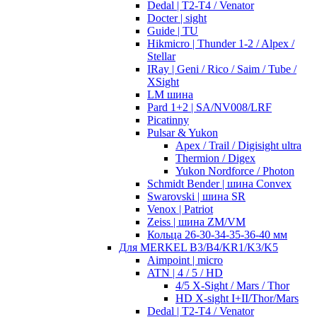
Dedal | T2-T4 / Venator
Docter | sight
Guide | TU
Hikmicro | Thunder 1-2 / Alpex /
Stellar
IRay | Geni / Rico / Saim / Tube /
XSight
LM шина
Pard 1+2 | SA/NV008/LRF
Picatinny
Pulsar & Yukon
Apex / Trail / Digisight ultra
Thermion / Digex
Yukon Nordforce / Photon
Schmidt Bender | шина Convex
Swarovski | шина SR
Venox | Patriot
Zeiss | шина ZM/VM
Кольца 26-30-34-35-36-40 мм
Для MERKEL B3/B4/KR1/K3/K5
Aimpoint | micro
ATN | 4 / 5 / HD
4/5 X-Sight / Mars / Thor
HD X-sight I+II/Thor/Mars
Dedal | T2-T4 / Venator