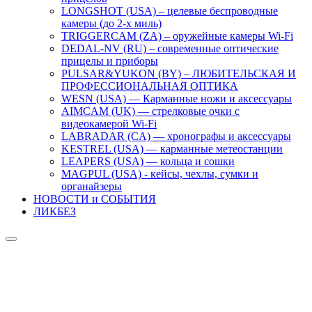
LONGSHOT (USA) – целевые беспроводные
камеры (до 2-х миль)
TRIGGERCAM (ZA) – оружейные камеры Wi-Fi
DEDAL-NV (RU) – современные оптические
прицелы и приборы
PULSAR&YUKON (BY) – ЛЮБИТЕЛЬСКАЯ И
ПРОФЕССИОНАЛЬНАЯ ОПТИКА
WESN (USA) — Карманные ножи и аксессуары
AIMCAM (UK) — стрелковые очки с
видеокамерой Wi-Fi
LABRADAR (CA) — хронографы и аксессуары
KESTREL (USA) — карманные метеостанции
LEAPERS (USA) — кольца и сошки
MAGPUL (USA) - кейсы, чехлы, сумки и
органайзеры
НОВОСТИ и СОБЫТИЯ
ЛИКБЕЗ