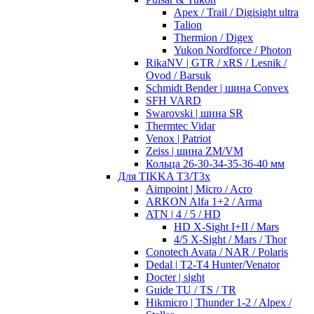
Apex / Trail / Digisight ultra
Talion
Thermion / Digex
Yukon Nordforce / Photon
RikaNV | GTR / xRS / Lesnik /
Ovod / Barsuk
Schmidt Bender | шина Convex
SFH VARD
Swarovski | шина SR
Thermtec Vidar
Venox | Patriot
Zeiss | шина ZM/VM
Кольца 26-30-34-35-36-40 мм
Для TIKKA T3/T3x
Aimpoint | Micro / Acro
ARKON Alfa 1+2 / Arma
ATN | 4 / 5 / HD
HD X-Sight I+II / Mars
4/5 X-Sight / Mars / Thor
Conotech Avata / NAR / Polaris
Dedal | T2-T4 Hunter/Venator
Docter | sight
Guide TU / TS / TR
Hikmicro | Thunder 1-2 / Alpex /