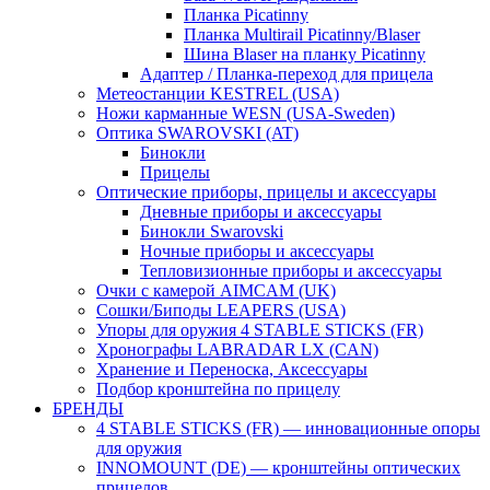
Планка Picatinny
Планка Multirail Picatinny/Blaser
Шина Blaser на планку Picatinny
Адаптер / Планка-переход для прицела
Метеостанции KESTREL (USA)
Ножи карманные WESN (USA-Sweden)
Оптика SWAROVSKI (AT)
Бинокли
Прицелы
Оптические приборы, прицелы и аксессуары
Дневные приборы и аксессуары
Бинокли Swarovski
Ночные приборы и аксессуары
Тепловизионные приборы и аксессуары
Очки с камерой AIMCAM (UK)
Сошки/Биподы LEAPERS (USA)
Упоры для оружия 4 STABLE STICKS (FR)
Хронографы LABRADAR LX (CAN)
Хранение и Переноска, Аксессуары
Подбор кронштейна по прицелу
БРЕНДЫ
4 STABLE STICKS (FR) — инновационные опоры
для оружия
INNOMOUNT (DE) — кронштейны оптических
прицелов