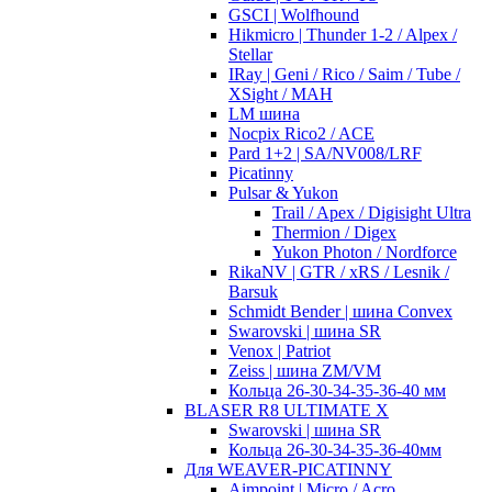
GSCI | Wolfhound
Hikmicro | Thunder 1-2 / Alpex /
Stellar
IRay | Geni / Rico / Saim / Tube /
XSight / MAH
LM шина
Nocpix Rico2 / ACE
Pard 1+2 | SA/NV008/LRF
Picatinny
Pulsar & Yukon
Trail / Apex / Digisight Ultra
Thermion / Digex
Yukon Photon / Nordforce
RikaNV | GTR / xRS / Lesnik /
Barsuk
Schmidt Bender | шина Convex
Swarovski | шина SR
Venox | Patriot
Zeiss | шина ZM/VM
Кольца 26-30-34-35-36-40 мм
BLASER R8 ULTIMATE X
Swarovski | шина SR
Кольца 26-30-34-35-36-40мм
Для WEAVER-PICATINNY
Aimpoint | Micro / Acro