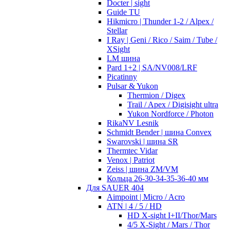
Docter | sight
Guide TU
Hikmicro | Thunder 1-2 / Alpex /
Stellar
I Ray | Geni / Rico / Saim / Tube /
XSight
LM шина
Pard 1+2 | SA/NV008/LRF
Picatinny
Pulsar & Yukon
Thermion / Digex
Trail / Apex / Digisight ultra
Yukon Nordforce / Photon
RikaNV Lesnik
Schmidt Bender | шина Convex
Swarovski | шина SR
Thermtec Vidar
Venox | Patriot
Zeiss | шина ZM/VM
Кольца 26-30-34-35-36-40 мм
Для SAUER 404
Aimpoint | Micro / Acro
ATN | 4 / 5 / HD
HD X-sight I+II/Thor/Mars
4/5 X-Sight / Mars / Thor