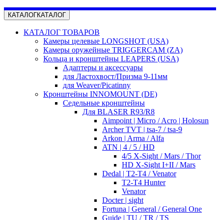
КАТАЛОГ
КАТАЛОГ
КАТАЛОГ ТОВАРОВ
Камеры целевые LONGSHOT (USA)
Камеры оружейные TRIGGERCAM (ZA)
Кольца и кронштейны LEAPERS (USA)
Адаптеры и аксессуары
для Ластохвост/Призма 9-11мм
для Weaver/Picatinny
Кронштейны INNOMOUNT (DE)
Седельные кронштейны
Для BLASER R93/R8
Aimpoint | Micro / Acro | Holosun
Archer TVT | tsa-7 / tsa-9
Arkon | Arma / Alfa
ATN | 4 / 5 / HD
4/5 X-Sight / Mars / Thor
HD X-Sight I+II / Mars
Dedal | T2-T4 / Venator
T2-T4 Hunter
Venator
Docter | sight
Fortuna | General / General One
Guide | TU / TR / TS