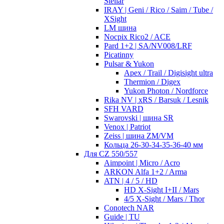
Stellar
IRAY | Geni / Rico / Saim / Tube /
XSight
LM шина
Nocpix Rico2 / ACE
Pard 1+2 | SA/NV008/LRF
Picatinny
Pulsar & Yukon
Apex / Trail / Digisight ultra
Thermion / Digex
Yukon Photon / Nordforce
Rika NV | xRS / Barsuk / Lesnik
SFH VARD
Swarovski | шина SR
Venox | Patriot
Zeiss | шина ZM/VM
Кольца 26-30-34-35-36-40 мм
Для CZ 550/557
Aimpoint | Micro / Acro
ARKON Alfa 1+2 / Arma
ATN | 4 / 5 / HD
HD X-Sight I+II / Mars
4/5 X-Sight / Mars / Thor
Conotech NAR
Guide | TU