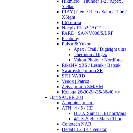
Hikmicro | Thunder 1-2 / Alpex /
Stellar
IRAY | Geni / Rico / Saim / Tube /
XSight
LM шина
Nocpix Rico2 / ACE
PARD | SA/NV008/S/LRF
Picatinny
Pulsar & Yukon
Apex / Trail / Digisight ultra
Thermion / Digex
Yukon Photon / Nordforce
RikaNV xRS / Lesnik / Barsuk
Swarovski | шина SR
SFH VARD
Venox | Patriot
Zeiss | шина ZM/VM
Кольца 26-30-34-35-36-40 мм
Для SAUER 303
Aimpoint | micro
ATN | 4 / 5 / HD
HD X-Sight I+II/Thor/Mars
4/5 X-Sight / Mars / Thor
Conotech NAR
Dedal | T2-T4 / Venator