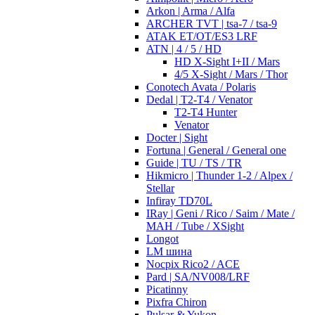
Arkon | Arma / Alfa
ARCHER TVT | tsa-7 / tsa-9
ATAK ET/OT/ES3 LRF
ATN | 4 / 5 / HD
HD X-Sight I+II / Mars
4/5 X-Sight / Mars / Thor
Conotech Avata / Polaris
Dedal | T2-T4 / Venator
T2-T4 Hunter
Venator
Docter | Sight
Fortuna | General / General one
Guide | TU / TS / TR
Hikmicro | Thunder 1-2 / Alpex /
Stellar
Infiray TD70L
IRay | Geni / Rico / Saim / Mate /
MAH / Tube / XSight
Longot
LM шина
Nocpix Rico2 / ACE
Pard | SA/NV008/LRF
Picatinny
Pixfra Chiron
Pulsar & Yukon