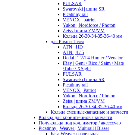
PULSAR
Swarovski | шина SR
Picatinny rail
VENOX | patriot
Yukon | Nordforce / Photon
Zeiss | шина ZM/VM
Кольца 26-30-34-35-36-40 мм
для Prisma 15мм
ATN | HD
ATN | 4 / 5
Dedal | T2-T4 Hunter / Venator
IRay | Geni / Rico / Saim / Mate
/Tube / XSight
PULSAR
Swarovski | шина SR
Picatinny rail
VENOX | Patriot
Yukon | Nordforce / Photon
Zeiss | шина ZM/VM
Кольца 26-30-34-35-36-40 мм
Кольца сменные-запасные и запчасти
Кольца для кронштейнов / запчасти
Полукольца под коллиматор / аксессуар
Picatinny | Weaver | Multirail | Blaser
База Weaver раздельная