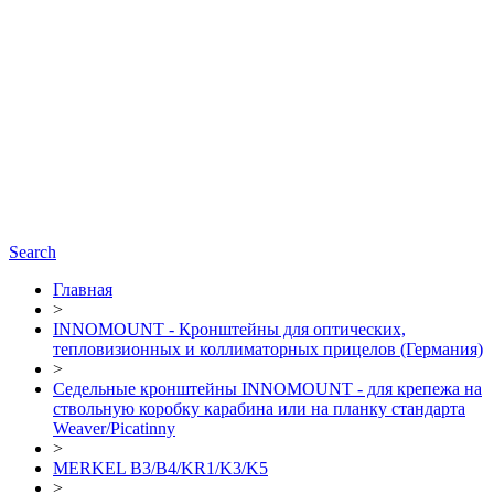
Search
Главная
>
INNOMOUNT - Кронштейны для оптических,
тепловизионных и коллиматорных прицелов (Германия)
>
Седельные кронштейны INNOMOUNT - для крепежа на
ствольную коробку карабина или на планку стандарта
Weaver/Picatinny
>
MERKEL B3/B4/KR1/K3/K5
>