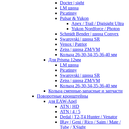
Docter | sight
LM шина
Picatinny
Pulsar & Yukon
Apex / Trail / Digisight Ultra
Yukon Nordforce / Photon
Schmidt Bender | шина Convex
Swarovski | шина SR
Venox | Patriot
Zeiss | шина ZM/VM
Кольца 26-30-34-35-36-40 мм
Для Prisma 12мм
LM шина
Picatinny
Swarovski | шина SR
Zeiss | шина ZM/VM
Кольца 26-30-34-35-36-40 мм
Кольца сменные-запасные и запчасти
Поворотные кронштейны
для EAW-Apel
ATN | HD
ATN | 4 / 5
Dedal | T2-T4 Hunter / Venator
IRay | Geni / Rico / Saim / Mate /
Tube / XSight