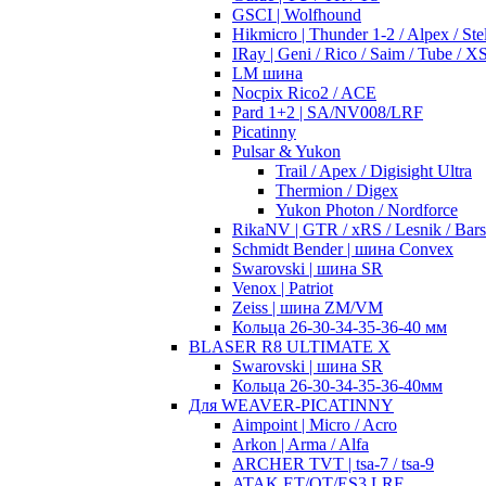
GSCI | Wolfhound
Hikmicro | Thunder 1-2 / Alpex / Stel
IRay | Geni / Rico / Saim / Tube / 
LM шина
Nocpix Rico2 / ACE
Pard 1+2 | SA/NV008/LRF
Picatinny
Pulsar & Yukon
Trail / Apex / Digisight Ultra
Thermion / Digex
Yukon Photon / Nordforce
RikaNV | GTR / xRS / Lesnik / Bar
Schmidt Bender | шина Convex
Swarovski | шина SR
Venox | Patriot
Zeiss | шина ZM/VM
Кольца 26-30-34-35-36-40 мм
BLASER R8 ULTIMATE X
Swarovski | шина SR
Кольца 26-30-34-35-36-40мм
Для WEAVER-PICATINNY
Aimpoint | Micro / Acro
Arkon | Arma / Alfa
ARCHER TVT | tsa-7 / tsa-9
ATAK ET/OT/ES3 LRF