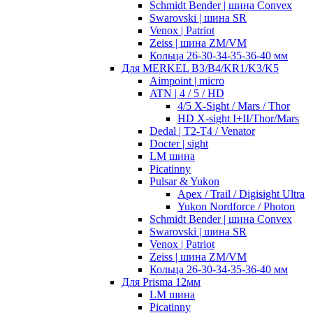
Schmidt Bender | шина Convex
Swarovski | шина SR
Venox | Patriot
Zeiss | шина ZM/VM
Кольца 26-30-34-35-36-40 мм
Для MERKEL B3/B4/KR1/K3/K5
Aimpoint | micro
ATN | 4 / 5 / HD
4/5 X-Sight / Mars / Thor
HD X-sight I+II/Thor/Mars
Dedal | T2-T4 / Venator
Docter | sight
LM шина
Picatinny
Pulsar & Yukon
Apex / Trail / Digisight Ultra
Yukon Nordforce / Photon
Schmidt Bender | шина Convex
Swarovski | шина SR
Venox | Patriot
Zeiss | шина ZM/VM
Кольца 26-30-34-35-36-40 мм
Для Prisma 12мм
LM шина
Picatinny