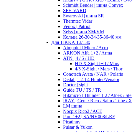
Schmidt Bender | шина Convex
SFH VARD
Swarovski | шина SR
Thermtec Vidar
Venox | Patriot
Zeiss | шина ZM/VM
Кольца 26-30-34-35-36-40 мм
Для TIKKA T3/T3x
Aimpoint | Micro / Acro
ARKON Alfa 1+2 / Arma
ATN | 4 / 5 / HD
HD X-Sight I+II / Mars
4/5 X-Sight / Mars / Thor
Conotech Avata / NAR / Polaris
Dedal | T2-T4 Hunter/Venator
Docter | sight
Guide TU / TS / TR
Hikmicro | Thunder 1-2 / Alpex / Stel
IRAY | Geni / Rico / Saim / Tube / 
LM шина
Nocpix Rico2 / ACE
Pard 1+2 | SA/NV008/LRF
Picatinny
Pulsar & Yukon