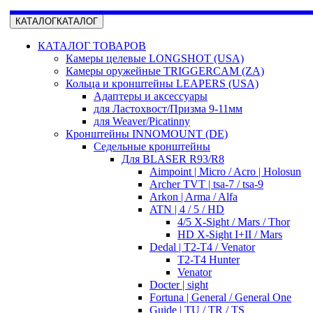
КАТАЛОГ
КАТАЛОГ
КАТАЛОГ ТОВАРОВ
Камеры целевые LONGSHOT (USA)
Камеры оружейные TRIGGERCAM (ZA)
Кольца и кронштейны LEAPERS (USA)
Адаптеры и аксессуары
для Ластохвост/Призма 9-11мм
для Weaver/Picatinny
Кронштейны INNOMOUNT (DE)
Седельные кронштейны
Для BLASER R93/R8
Aimpoint | Micro / Acro | Holosun
Archer TVT | tsa-7 / tsa-9
Arkon | Arma / Alfa
ATN | 4 / 5 / HD
4/5 X-Sight / Mars / Thor
HD X-Sight I+II / Mars
Dedal | T2-T4 / Venator
T2-T4 Hunter
Venator
Docter | sight
Fortuna | General / General One
Guide | TU / TR / TS