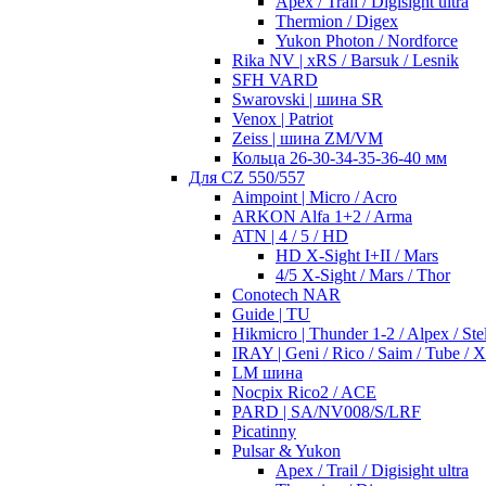
Apex / Trail / Digisight ultra
Thermion / Digex
Yukon Photon / Nordforce
Rika NV | xRS / Barsuk / Lesnik
SFH VARD
Swarovski | шина SR
Venox | Patriot
Zeiss | шина ZM/VM
Кольца 26-30-34-35-36-40 мм
Для CZ 550/557
Aimpoint | Micro / Acro
ARKON Alfa 1+2 / Arma
ATN | 4 / 5 / HD
HD X-Sight I+II / Mars
4/5 X-Sight / Mars / Thor
Conotech NAR
Guide | TU
Hikmicro | Thunder 1-2 / Alpex / Stel
IRAY | Geni / Rico / Saim / Tube / 
LM шина
Nocpix Rico2 / ACE
PARD | SA/NV008/S/LRF
Picatinny
Pulsar & Yukon
Apex / Trail / Digisight ultra