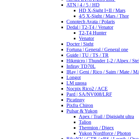
ATN | 4 / 5 / HD
HD X-Sight I+II / Mars
4/5 X-Sight / Mars / Thor
Conotech Avata / Polaris
Dedal | T2-T4 / Venator
T2-T4 Hunter
Venator
Docter | Sight
Fortuna | General / General one
Guide | TU / TS / TR
Hikmicro | Thunder 1-2 / Alpex / Stel
Infiray TD70L
IRay | Geni / Rico / Saim / Mate / 
Longot
LM шина
Nocpix Rico2 / ACE
Pard | SA/NV008/LRF
Picatinny
Pixfra Chiron
Pulsar & Yukon
Apex / Trail / Digisight ultra
Talion
Thermion / Digex
Yukon Nordforce / Photon
RikaNV | GTR / xRS / Lesnik / Ovo