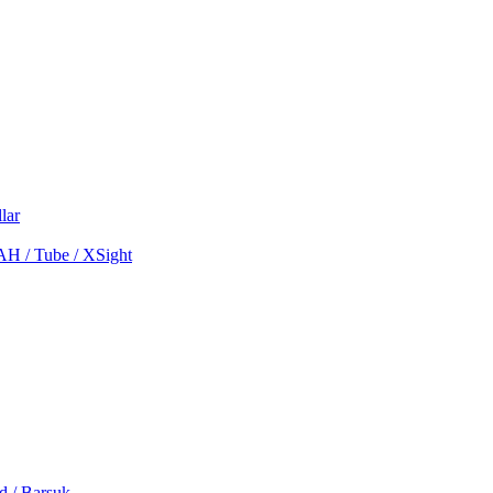
lar
MAH / Tube / XSight
d / Barsuk