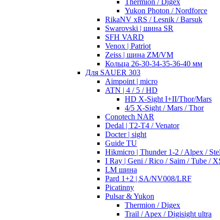
Thermion / Digex
Yukon Photon / Nordforce
RikaNV xRS / Lesnik / Barsuk
Swarovski | шина SR
SFH VARD
Venox | Patriot
Zeiss | шина ZM/VM
Кольца 26-30-34-35-36-40 мм
Для SAUER 303
Aimpoint | micro
ATN | 4 / 5 / HD
HD X-Sight I+II/Thor/Mars
4/5 X-Sight / Mars / Thor
Conotech NAR
Dedal | T2-T4 / Venator
Docter | sight
Guide TU
Hikmicro | Thunder 1-2 / Alpex / Stel
I Ray | Geni / Rico / Saim / Tube / X
LM шина
Pard 1+2 | SA/NV008/LRF
Picatinny
Pulsar & Yukon
Thermion / Digex
Trail / Apex / Digisight ultra