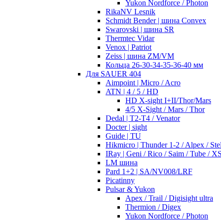
Yukon Nordforce / Photon
RikaNV Lesnik
Schmidt Bender | шина Convex
Swarovski | шина SR
Thermtec Vidar
Venox | Patriot
Zeiss | шина ZM/VM
Кольца 26-30-34-35-36-40 мм
Для SAUER 404
Aimpoint | Micro / Acro
ATN | 4 / 5 / HD
HD X-sight I+II/Thor/Mars
4/5 X-Sight / Mars / Thor
Dedal | T2-T4 / Venator
Docter | sight
Guide | TU
Hikmicro | Thunder 1-2 / Alpex / Stel
IRay | Geni / Rico / Saim / Tube / X
LM шина
Pard 1+2 | SA/NV008/LRF
Picatinny
Pulsar & Yukon
Apex / Trail / Digisight ultra
Thermion / Digex
Yukon Nordforce / Photon