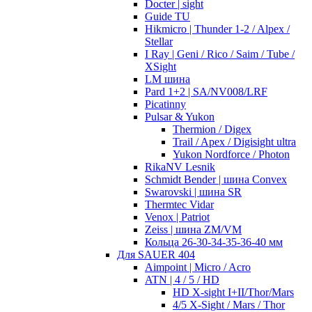
Docter | sight
Guide TU
Hikmicro | Thunder 1-2 / Alpex /
Stellar
I Ray | Geni / Rico / Saim / Tube /
XSight
LM шина
Pard 1+2 | SA/NV008/LRF
Picatinny
Pulsar & Yukon
Thermion / Digex
Trail / Apex / Digisight ultra
Yukon Nordforce / Photon
RikaNV Lesnik
Schmidt Bender | шина Convex
Swarovski | шина SR
Thermtec Vidar
Venox | Patriot
Zeiss | шина ZM/VM
Кольца 26-30-34-35-36-40 мм
Для SAUER 404
Aimpoint | Micro / Acro
ATN | 4 / 5 / HD
HD X-sight I+II/Thor/Mars
4/5 X-Sight / Mars / Thor