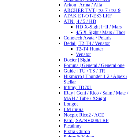
Arkon | Arma / Alfa
ARCHER TVT | tsa-7 / tsa-9
ATAK ET/OT/ES3 LRF
ATN | 4 / 5 / HD
HD X-Sight I+II / Mars
4/5 X-Sight / Mars / Thor
Conotech Avata / Polaris
Dedal | T2-T4 / Venator
T2-T4 Hunter
Venator
Docter | Sight
Fortuna | General / General one
Guide | TU / TS / TR
Hikmicro | Thunder 1-2 / Alpex /
Stellar
Infiray TD70L
IRay | Geni / Rico / Saim / Mate /
MAH / Tube / XSight
Longot
LM шина
Nocpix Rico2 / ACE
Pard | SA/NV008/LRF
Picatinny
Pixfra Chiron
Pulsar & Yukon