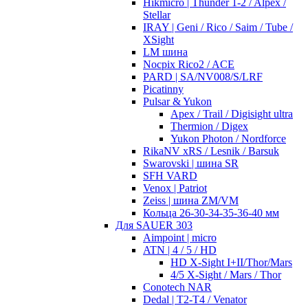
Hikmicro | Thunder 1-2 / Alpex /
Stellar
IRAY | Geni / Rico / Saim / Tube /
XSight
LM шина
Nocpix Rico2 / ACE
PARD | SA/NV008/S/LRF
Picatinny
Pulsar & Yukon
Apex / Trail / Digisight ultra
Thermion / Digex
Yukon Photon / Nordforce
RikaNV xRS / Lesnik / Barsuk
Swarovski | шина SR
SFH VARD
Venox | Patriot
Zeiss | шина ZM/VM
Кольца 26-30-34-35-36-40 мм
Для SAUER 303
Aimpoint | micro
ATN | 4 / 5 / HD
HD X-Sight I+II/Thor/Mars
4/5 X-Sight / Mars / Thor
Conotech NAR
Dedal | T2-T4 / Venator