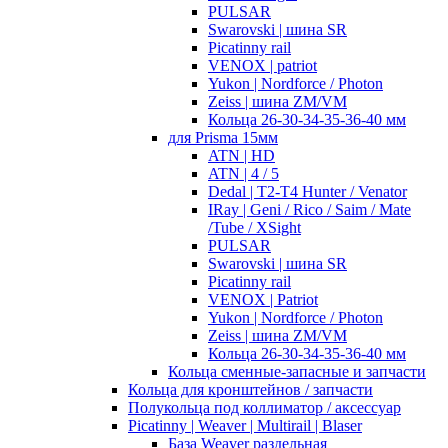
PULSAR
Swarovski | шина SR
Picatinny rail
VENOX | patriot
Yukon | Nordforce / Photon
Zeiss | шина ZM/VM
Кольца 26-30-34-35-36-40 мм
для Prisma 15мм
ATN | HD
ATN | 4 / 5
Dedal | T2-T4 Hunter / Venator
IRay | Geni / Rico / Saim / Mate
/Tube / XSight
PULSAR
Swarovski | шина SR
Picatinny rail
VENOX | Patriot
Yukon | Nordforce / Photon
Zeiss | шина ZM/VM
Кольца 26-30-34-35-36-40 мм
Кольца сменные-запасные и запчасти
Кольца для кронштейнов / запчасти
Полукольца под коллиматор / аксессуар
Picatinny | Weaver | Multirail | Blaser
База Weaver раздельная