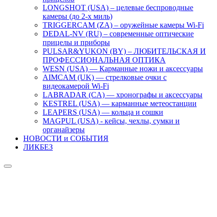
LONGSHOT (USA) – целевые беспроводные
камеры (до 2-х миль)
TRIGGERCAM (ZA) – оружейные камеры Wi-Fi
DEDAL-NV (RU) – современные оптические
прицелы и приборы
PULSAR&YUKON (BY) – ЛЮБИТЕЛЬСКАЯ И
ПРОФЕССИОНАЛЬНАЯ ОПТИКА
WESN (USA) — Карманные ножи и аксессуары
AIMCAM (UK) — стрелковые очки с
видеокамерой Wi-Fi
LABRADAR (CA) — хронографы и аксессуары
KESTREL (USA) — карманные метеостанции
LEAPERS (USA) — кольца и сошки
MAGPUL (USA) - кейсы, чехлы, сумки и
органайзеры
НОВОСТИ и СОБЫТИЯ
ЛИКБЕЗ