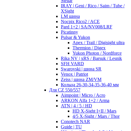
Stellar
IRAY | Geni / Rico / Saim / Tube /
XSight
LM шина
Nocpix Rico2 / ACE
Pard 1+2 | SA/NV008/LRF
Picatinny
Pulsar & Yukon
Apex / Trail / Digisight ultra
Thermion / Digex
Yukon Photon / Nordforce
Rika NV | xRS / Barsuk / Lesnik
SFH VARD
Swarovski | шина SR
Venox | Patriot
Zeiss | шина ZM/VM
Кольца 26-30-34-35-36-40 мм
Для CZ 550/557
Aimpoint | Micro / Acro
ARKON Alfa 1+2 / Arma
ATN | 4 / 5 / HD
HD X-Sight I+II / Mars
4/5 X-Sight / Mars / Thor
Conotech NAR
Guide | TU