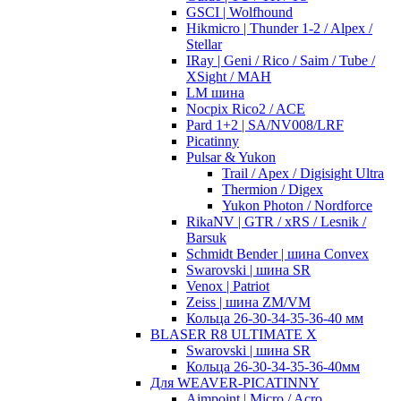
GSCI | Wolfhound
Hikmicro | Thunder 1-2 / Alpex /
Stellar
IRay | Geni / Rico / Saim / Tube /
XSight / MAH
LM шина
Nocpix Rico2 / ACE
Pard 1+2 | SA/NV008/LRF
Picatinny
Pulsar & Yukon
Trail / Apex / Digisight Ultra
Thermion / Digex
Yukon Photon / Nordforce
RikaNV | GTR / xRS / Lesnik /
Barsuk
Schmidt Bender | шина Convex
Swarovski | шина SR
Venox | Patriot
Zeiss | шина ZM/VM
Кольца 26-30-34-35-36-40 мм
BLASER R8 ULTIMATE X
Swarovski | шина SR
Кольца 26-30-34-35-36-40мм
Для WEAVER-PICATINNY
Aimpoint | Micro / Acro