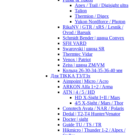
Apex / Trail / Digisight ultra
Talion
Thermion / Digex
Yukon Nordforce / Photon
RikaNV | GTR / xRS / Lesnik /
Ovod / Barsuk
Schmidt Bender | шина Convex
SFH VARD
Swarovski | шина SR
Thermtec Vidar
Venox | Patriot
Zeiss | шина ZM/VM
Кольца 26-30-34-35-36-40 мм
Для TIKKA T3/T3x
Aimpoint | Micro / Acro
ARKON Alfa 1+2 / Arma
ATN | 4 / 5 / HD
HD X-Sight I+II / Mars
4/5 X-Sight / Mars / Thor
Conotech Avata / NAR / Polaris
Dedal | T2-T4 Hunter/Venator
Docter | sight
Guide TU / TS / TR
Hikmicro | Thunder 1-2 / Alpex /