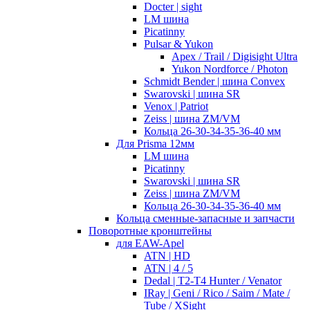
Docter | sight
LM шина
Picatinny
Pulsar & Yukon
Apex / Trail / Digisight Ultra
Yukon Nordforce / Photon
Schmidt Bender | шина Convex
Swarovski | шина SR
Venox | Patriot
Zeiss | шина ZM/VM
Кольца 26-30-34-35-36-40 мм
Для Prisma 12мм
LM шина
Picatinny
Swarovski | шина SR
Zeiss | шина ZM/VM
Кольца 26-30-34-35-36-40 мм
Кольца сменные-запасные и запчасти
Поворотные кронштейны
для EAW-Apel
ATN | HD
ATN | 4 / 5
Dedal | T2-T4 Hunter / Venator
IRay | Geni / Rico / Saim / Mate /
Tube / XSight