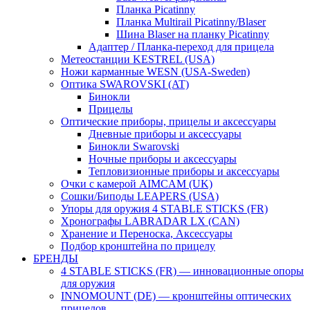
Планка Picatinny
Планка Multirail Picatinny/Blaser
Шина Blaser на планку Picatinny
Адаптер / Планка-переход для прицела
Метеостанции KESTREL (USA)
Ножи карманные WESN (USA-Sweden)
Оптика SWAROVSKI (AT)
Бинокли
Прицелы
Оптические приборы, прицелы и аксессуары
Дневные приборы и аксессуары
Бинокли Swarovski
Ночные приборы и аксессуары
Тепловизионные приборы и аксессуары
Очки с камерой AIMCAM (UK)
Сошки/Биподы LEAPERS (USA)
Упоры для оружия 4 STABLE STICKS (FR)
Хронографы LABRADAR LX (CAN)
Хранение и Переноска, Аксессуары
Подбор кронштейна по прицелу
БРЕНДЫ
4 STABLE STICKS (FR) — инновационные опоры
для оружия
INNOMOUNT (DE) — кронштейны оптических
прицелов