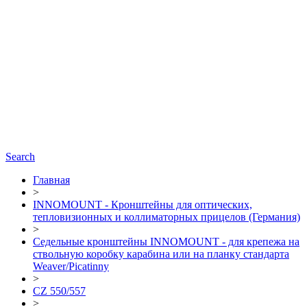
Search
Главная
>
INNOMOUNT - Кронштейны для оптических,
тепловизионных и коллиматорных прицелов (Германия)
>
Седельные кронштейны INNOMOUNT - для крепежа на
ствольную коробку карабина или на планку стандарта
Weaver/Picatinny
>
CZ 550/557
>