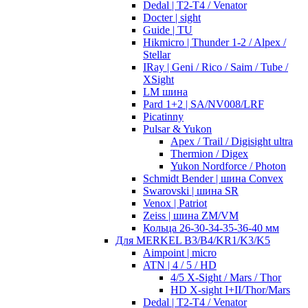
Dedal | T2-T4 / Venator
Docter | sight
Guide | TU
Hikmicro | Thunder 1-2 / Alpex /
Stellar
IRay | Geni / Rico / Saim / Tube /
XSight
LM шина
Pard 1+2 | SA/NV008/LRF
Picatinny
Pulsar & Yukon
Apex / Trail / Digisight ultra
Thermion / Digex
Yukon Nordforce / Photon
Schmidt Bender | шина Convex
Swarovski | шина SR
Venox | Patriot
Zeiss | шина ZM/VM
Кольца 26-30-34-35-36-40 мм
Для MERKEL B3/B4/KR1/K3/K5
Aimpoint | micro
ATN | 4 / 5 / HD
4/5 X-Sight / Mars / Thor
HD X-sight I+II/Thor/Mars
Dedal | T2-T4 / Venator