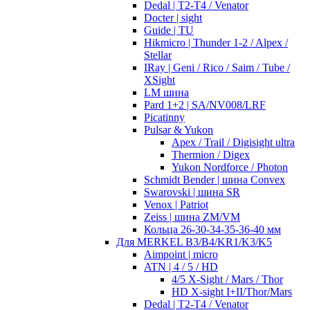
Dedal | T2-T4 / Venator
Docter | sight
Guide | TU
Hikmicro | Thunder 1-2 / Alpex /
Stellar
IRay | Geni / Rico / Saim / Tube /
XSight
LM шина
Pard 1+2 | SA/NV008/LRF
Picatinny
Pulsar & Yukon
Apex / Trail / Digisight ultra
Thermion / Digex
Yukon Nordforce / Photon
Schmidt Bender | шина Convex
Swarovski | шина SR
Venox | Patriot
Zeiss | шина ZM/VM
Кольца 26-30-34-35-36-40 мм
Для MERKEL B3/B4/KR1/K3/K5
Aimpoint | micro
ATN | 4 / 5 / HD
4/5 X-Sight / Mars / Thor
HD X-sight I+II/Thor/Mars
Dedal | T2-T4 / Venator