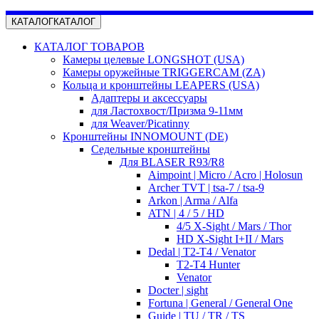
КАТАЛОГ
КАТАЛОГ
КАТАЛОГ ТОВАРОВ
Камеры целевые LONGSHOT (USA)
Камеры оружейные TRIGGERCAM (ZA)
Кольца и кронштейны LEAPERS (USA)
Адаптеры и аксессуары
для Ластохвост/Призма 9-11мм
для Weaver/Picatinny
Кронштейны INNOMOUNT (DE)
Седельные кронштейны
Для BLASER R93/R8
Aimpoint | Micro / Acro | Holosun
Archer TVT | tsa-7 / tsa-9
Arkon | Arma / Alfa
ATN | 4 / 5 / HD
4/5 X-Sight / Mars / Thor
HD X-Sight I+II / Mars
Dedal | T2-T4 / Venator
T2-T4 Hunter
Venator
Docter | sight
Fortuna | General / General One
Guide | TU / TR / TS