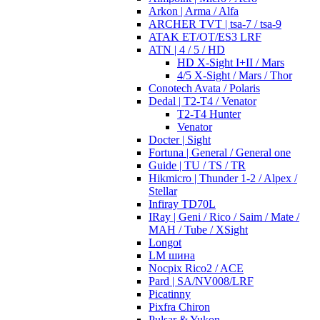
Arkon | Arma / Alfa
ARCHER TVT | tsa-7 / tsa-9
ATAK ET/OT/ES3 LRF
ATN | 4 / 5 / HD
HD X-Sight I+II / Mars
4/5 X-Sight / Mars / Thor
Conotech Avata / Polaris
Dedal | T2-T4 / Venator
T2-T4 Hunter
Venator
Docter | Sight
Fortuna | General / General one
Guide | TU / TS / TR
Hikmicro | Thunder 1-2 / Alpex /
Stellar
Infiray TD70L
IRay | Geni / Rico / Saim / Mate /
MAH / Tube / XSight
Longot
LM шина
Nocpix Rico2 / ACE
Pard | SA/NV008/LRF
Picatinny
Pixfra Chiron
Pulsar & Yukon