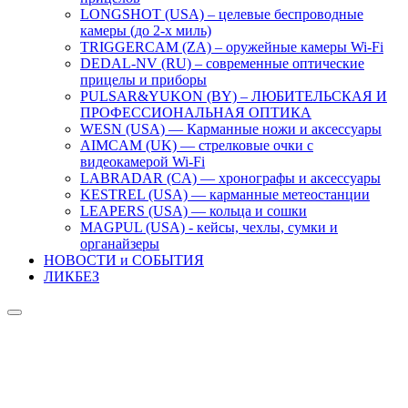
LONGSHOT (USA) – целевые беспроводные
камеры (до 2-х миль)
TRIGGERCAM (ZA) – оружейные камеры Wi-Fi
DEDAL-NV (RU) – современные оптические
прицелы и приборы
PULSAR&YUKON (BY) – ЛЮБИТЕЛЬСКАЯ И
ПРОФЕССИОНАЛЬНАЯ ОПТИКА
WESN (USA) — Карманные ножи и аксессуары
AIMCAM (UK) — стрелковые очки с
видеокамерой Wi-Fi
LABRADAR (CA) — хронографы и аксессуары
KESTREL (USA) — карманные метеостанции
LEAPERS (USA) — кольца и сошки
MAGPUL (USA) - кейсы, чехлы, сумки и
органайзеры
НОВОСТИ и СОБЫТИЯ
ЛИКБЕЗ