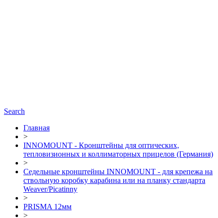
Search
Главная
>
INNOMOUNT - Кронштейны для оптических,
тепловизионных и коллиматорных прицелов (Германия)
>
Седельные кронштейны INNOMOUNT - для крепежа на
ствольную коробку карабина или на планку стандарта
Weaver/Picatinny
>
PRISMA 12мм
>