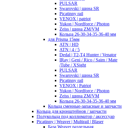
PULSAR
Swarovski | шина SR
Picatinny rail
VENOX | patriot
Yukon | Nordforce / Photon
Zeiss | шина ZM/VM
Кольца 26-30-34-35-36-40 мм
для Prisma 15мм
ATN | HD
ATN | 4 / 5
Dedal | T2-T4 Hunter / Venator
IRay | Geni / Rico / Saim / Mate
/Tube / XSight
PULSAR
Swarovski | шина SR
Picatinny rail
VENOX | Patriot
Yukon | Nordforce / Photon
Zeiss | шина ZM/VM
Кольца 26-30-34-35-36-40 мм
Кольца сменные-запасные и запчасти
Кольца для кронштейнов / запчасти
Полукольца под коллиматор / аксессуар
Picatinny | Weaver | Multirail | Blaser
База Weaver раздельная