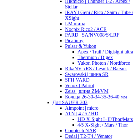
Hikmicro | Thunder 1-2 / Alpex /
Stellar
IRAY | Geni / Rico / Saim / Tube /
XSight
LM шина
Nocpix Rico2 / ACE
PARD | SA/NV008/S/LRF
Picatinny
Pulsar & Yukon
Apex / Trail / Digisight ultra
Thermion / Digex
Yukon Photon / Nordforce
RikaNV xRS / Lesnik / Barsuk
Swarovski | шина SR
SFH VARD
Venox | Patriot
Zeiss | шина ZM/VM
Кольца 26-30-34-35-36-40 мм
Для SAUER 303
Aimpoint | micro
ATN | 4 / 5 / HD
HD X-Sight I+II/Thor/Mars
4/5 X-Sight / Mars / Thor
Conotech NAR
Dedal | T2-T4 / Venator