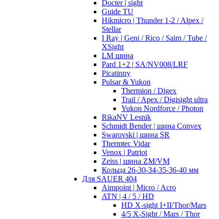
Docter | sight
Guide TU
Hikmicro | Thunder 1-2 / Alpex /
Stellar
I Ray | Geni / Rico / Saim / Tube /
XSight
LM шина
Pard 1+2 | SA/NV008/LRF
Picatinny
Pulsar & Yukon
Thermion / Digex
Trail / Apex / Digisight ultra
Yukon Nordforce / Photon
RikaNV Lesnik
Schmidt Bender | шина Convex
Swarovski | шина SR
Thermtec Vidar
Venox | Patriot
Zeiss | шина ZM/VM
Кольца 26-30-34-35-36-40 мм
Для SAUER 404
Aimpoint | Micro / Acro
ATN | 4 / 5 / HD
HD X-sight I+II/Thor/Mars
4/5 X-Sight / Mars / Thor