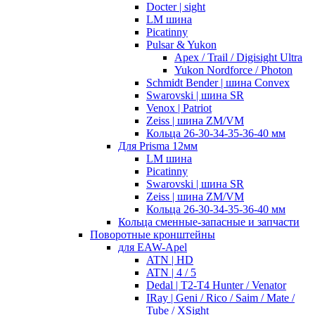
Docter | sight
LM шина
Picatinny
Pulsar & Yukon
Apex / Trail / Digisight Ultra
Yukon Nordforce / Photon
Schmidt Bender | шина Convex
Swarovski | шина SR
Venox | Patriot
Zeiss | шина ZM/VM
Кольца 26-30-34-35-36-40 мм
Для Prisma 12мм
LM шина
Picatinny
Swarovski | шина SR
Zeiss | шина ZM/VM
Кольца 26-30-34-35-36-40 мм
Кольца сменные-запасные и запчасти
Поворотные кронштейны
для EAW-Apel
ATN | HD
ATN | 4 / 5
Dedal | T2-T4 Hunter / Venator
IRay | Geni / Rico / Saim / Mate /
Tube / XSight