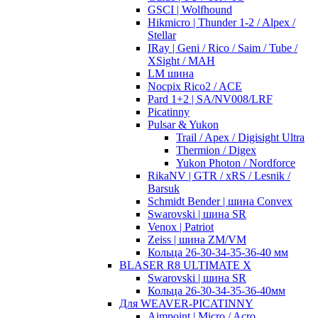
GSCI | Wolfhound
Hikmicro | Thunder 1-2 / Alpex /
Stellar
IRay | Geni / Rico / Saim / Tube /
XSight / MAH
LM шина
Nocpix Rico2 / ACE
Pard 1+2 | SA/NV008/LRF
Picatinny
Pulsar & Yukon
Trail / Apex / Digisight Ultra
Thermion / Digex
Yukon Photon / Nordforce
RikaNV | GTR / xRS / Lesnik /
Barsuk
Schmidt Bender | шина Convex
Swarovski | шина SR
Venox | Patriot
Zeiss | шина ZM/VM
Кольца 26-30-34-35-36-40 мм
BLASER R8 ULTIMATE X
Swarovski | шина SR
Кольца 26-30-34-35-36-40мм
Для WEAVER-PICATINNY
Aimpoint | Micro / Acro