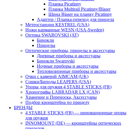
Планка Picatinny
Планка Multirail Picatinny/Blaser
Шина Blaser на планку Picatinny
Адаптер / Планка-переход для прицела
Метеостанции KESTREL (USA)
Ножи карманные WESN (USA-Sweden)
Оптика SWAROVSKI (AT)
Бинокли
Прицелы
Оптические приборы, прицелы и аксессуары
Дневные приборы и аксессуары
Бинокли Swarovski
Ночные приборы и аксессуары
Тепловизионные приборы и аксессуары
Очки с камерой AIMCAM (UK)
Сошки/Биподы LEAPERS (USA)
Упоры для оружия 4 STABLE STICKS (FR)
Хронографы LABRADAR LX (CAN)
Хранение и Переноска, Аксессуары
Подбор кронштейна по прицелу
БРЕНДЫ
4 STABLE STICKS (FR) — инновационные опоры
для оружия
INNOMOUNT (DE) — кронштейны оптических
прицелов