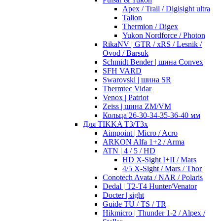
Apex / Trail / Digisight ultra
Talion
Thermion / Digex
Yukon Nordforce / Photon
RikaNV | GTR / xRS / Lesnik /
Ovod / Barsuk
Schmidt Bender | шина Convex
SFH VARD
Swarovski | шина SR
Thermtec Vidar
Venox | Patriot
Zeiss | шина ZM/VM
Кольца 26-30-34-35-36-40 мм
Для TIKKA T3/T3x
Aimpoint | Micro / Acro
ARKON Alfa 1+2 / Arma
ATN | 4 / 5 / HD
HD X-Sight I+II / Mars
4/5 X-Sight / Mars / Thor
Conotech Avata / NAR / Polaris
Dedal | T2-T4 Hunter/Venator
Docter | sight
Guide TU / TS / TR
Hikmicro | Thunder 1-2 / Alpex /