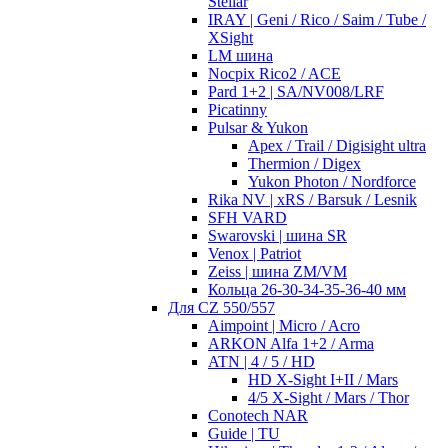
Stellar
IRAY | Geni / Rico / Saim / Tube /
XSight
LM шина
Nocpix Rico2 / ACE
Pard 1+2 | SA/NV008/LRF
Picatinny
Pulsar & Yukon
Apex / Trail / Digisight ultra
Thermion / Digex
Yukon Photon / Nordforce
Rika NV | xRS / Barsuk / Lesnik
SFH VARD
Swarovski | шина SR
Venox | Patriot
Zeiss | шина ZM/VM
Кольца 26-30-34-35-36-40 мм
Для CZ 550/557
Aimpoint | Micro / Acro
ARKON Alfa 1+2 / Arma
ATN | 4 / 5 / HD
HD X-Sight I+II / Mars
4/5 X-Sight / Mars / Thor
Conotech NAR
Guide | TU