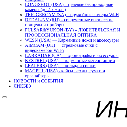
LONGSHOT (USA) – целевые беспроводные
камеры (до 2-х миль)
TRIGGERCAM (ZA) – оружейные камеры Wi-Fi
DEDAL-NV (RU) – современные оптические
прицелы и приборы
PULSAR&YUKON (BY) – ЛЮБИТЕЛЬСКАЯ И
ПРОФЕССИОНАЛЬНАЯ ОПТИКА
WESN (USA) — Карманные ножи и аксессуары
AIMCAM (UK) — стрелковые очки с
видеокамерой Wi-Fi
LABRADAR (CA) — хронографы и аксессуары
KESTREL (USA) — карманные метеостанции
LEAPERS (USA) — кольца и сошки
MAGPUL (USA) - кейсы, чехлы, сумки и
органайзеры
НОВОСТИ и СОБЫТИЯ
ЛИКБЕЗ