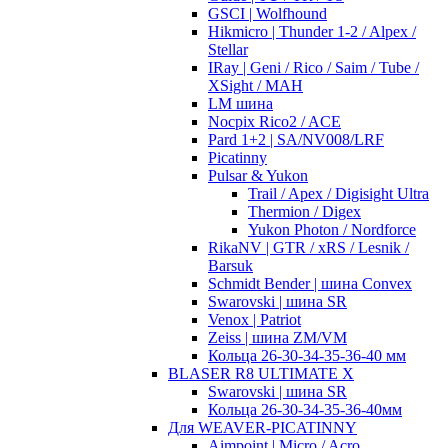
GSCI | Wolfhound
Hikmicro | Thunder 1-2 / Alpex /
Stellar
IRay | Geni / Rico / Saim / Tube /
XSight / MAH
LM шина
Nocpix Rico2 / ACE
Pard 1+2 | SA/NV008/LRF
Picatinny
Pulsar & Yukon
Trail / Apex / Digisight Ultra
Thermion / Digex
Yukon Photon / Nordforce
RikaNV | GTR / xRS / Lesnik /
Barsuk
Schmidt Bender | шина Convex
Swarovski | шина SR
Venox | Patriot
Zeiss | шина ZM/VM
Кольца 26-30-34-35-36-40 мм
BLASER R8 ULTIMATE X
Swarovski | шина SR
Кольца 26-30-34-35-36-40мм
Для WEAVER-PICATINNY
Aimpoint | Micro / Acro