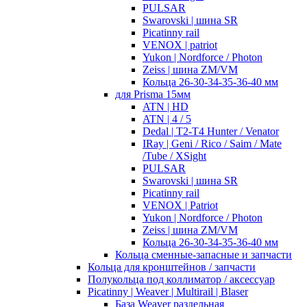
PULSAR
Swarovski | шина SR
Picatinny rail
VENOX | patriot
Yukon | Nordforce / Photon
Zeiss | шина ZM/VM
Кольца 26-30-34-35-36-40 мм
для Prisma 15мм
ATN | HD
ATN | 4 / 5
Dedal | T2-T4 Hunter / Venator
IRay | Geni / Rico / Saim / Mate
/Tube / XSight
PULSAR
Swarovski | шина SR
Picatinny rail
VENOX | Patriot
Yukon | Nordforce / Photon
Zeiss | шина ZM/VM
Кольца 26-30-34-35-36-40 мм
Кольца сменные-запасные и запчасти
Кольца для кронштейнов / запчасти
Полукольца под коллиматор / аксессуар
Picatinny | Weaver | Multirail | Blaser
База Weaver раздельная