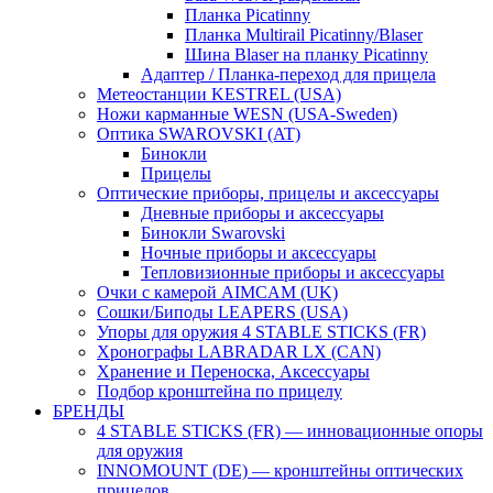
Планка Picatinny
Планка Multirail Picatinny/Blaser
Шина Blaser на планку Picatinny
Адаптер / Планка-переход для прицела
Метеостанции KESTREL (USA)
Ножи карманные WESN (USA-Sweden)
Оптика SWAROVSKI (AT)
Бинокли
Прицелы
Оптические приборы, прицелы и аксессуары
Дневные приборы и аксессуары
Бинокли Swarovski
Ночные приборы и аксессуары
Тепловизионные приборы и аксессуары
Очки с камерой AIMCAM (UK)
Сошки/Биподы LEAPERS (USA)
Упоры для оружия 4 STABLE STICKS (FR)
Хронографы LABRADAR LX (CAN)
Хранение и Переноска, Аксессуары
Подбор кронштейна по прицелу
БРЕНДЫ
4 STABLE STICKS (FR) — инновационные опоры
для оружия
INNOMOUNT (DE) — кронштейны оптических
прицелов