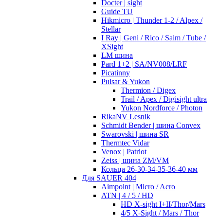
Docter | sight
Guide TU
Hikmicro | Thunder 1-2 / Alpex /
Stellar
I Ray | Geni / Rico / Saim / Tube /
XSight
LM шина
Pard 1+2 | SA/NV008/LRF
Picatinny
Pulsar & Yukon
Thermion / Digex
Trail / Apex / Digisight ultra
Yukon Nordforce / Photon
RikaNV Lesnik
Schmidt Bender | шина Convex
Swarovski | шина SR
Thermtec Vidar
Venox | Patriot
Zeiss | шина ZM/VM
Кольца 26-30-34-35-36-40 мм
Для SAUER 404
Aimpoint | Micro / Acro
ATN | 4 / 5 / HD
HD X-sight I+II/Thor/Mars
4/5 X-Sight / Mars / Thor