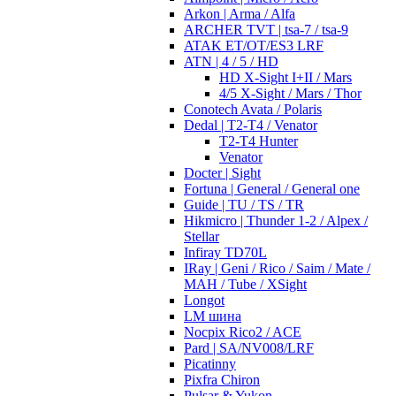
Arkon | Arma / Alfa
ARCHER TVT | tsa-7 / tsa-9
ATAK ET/OT/ES3 LRF
ATN | 4 / 5 / HD
HD X-Sight I+II / Mars
4/5 X-Sight / Mars / Thor
Conotech Avata / Polaris
Dedal | T2-T4 / Venator
T2-T4 Hunter
Venator
Docter | Sight
Fortuna | General / General one
Guide | TU / TS / TR
Hikmicro | Thunder 1-2 / Alpex /
Stellar
Infiray TD70L
IRay | Geni / Rico / Saim / Mate /
MAH / Tube / XSight
Longot
LM шина
Nocpix Rico2 / ACE
Pard | SA/NV008/LRF
Picatinny
Pixfra Chiron
Pulsar & Yukon