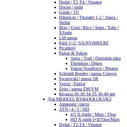
Dedal | T2-T4 / Venator
Docter | sight
Guide | TU
Hikmicro | Thunder 1-2 / Alpex /
Stellar
IRay | Geni / Rico / Saim / Tube /
XSight
LM шина
Pard 1+2 | SA/NV008/LRF
Picatinny
Pulsar & Yukon
Apex / Trail / Digisight ultra
Thermion / Digex
Yukon Nordforce / Photon
Schmidt Bender | шина Convex
Swarovski | шина SR
Venox | Patriot
Zeiss | шина ZM/VM
Кольца 26-30-34-35-36-40 мм
Для MERKEL B3/B4/KR1/K3/K5
Aimpoint | micro
ATN | 4 / 5 / HD
4/5 X-Sight / Mars / Thor
HD X-sight I+II/Thor/Mars
Dedal | T2-T4 / Venator