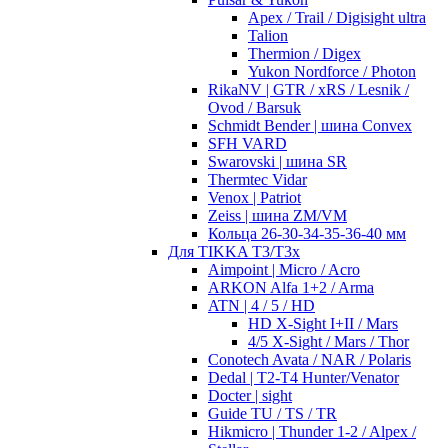
Apex / Trail / Digisight ultra
Talion
Thermion / Digex
Yukon Nordforce / Photon
RikaNV | GTR / xRS / Lesnik /
Ovod / Barsuk
Schmidt Bender | шина Convex
SFH VARD
Swarovski | шина SR
Thermtec Vidar
Venox | Patriot
Zeiss | шина ZM/VM
Кольца 26-30-34-35-36-40 мм
Для TIKKA T3/T3x
Aimpoint | Micro / Acro
ARKON Alfa 1+2 / Arma
ATN | 4 / 5 / HD
HD X-Sight I+II / Mars
4/5 X-Sight / Mars / Thor
Conotech Avata / NAR / Polaris
Dedal | T2-T4 Hunter/Venator
Docter | sight
Guide TU / TS / TR
Hikmicro | Thunder 1-2 / Alpex /