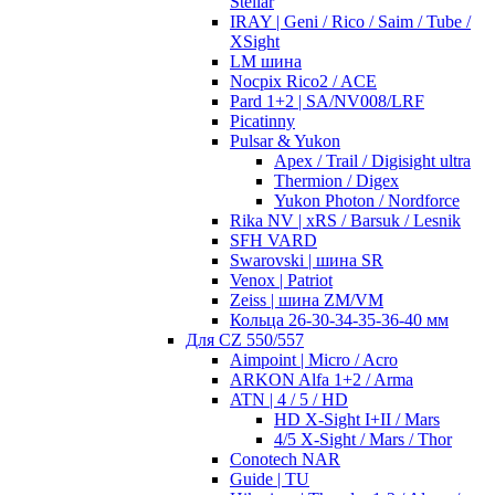
Stellar
IRAY | Geni / Rico / Saim / Tube /
XSight
LM шина
Nocpix Rico2 / ACE
Pard 1+2 | SA/NV008/LRF
Picatinny
Pulsar & Yukon
Apex / Trail / Digisight ultra
Thermion / Digex
Yukon Photon / Nordforce
Rika NV | xRS / Barsuk / Lesnik
SFH VARD
Swarovski | шина SR
Venox | Patriot
Zeiss | шина ZM/VM
Кольца 26-30-34-35-36-40 мм
Для CZ 550/557
Aimpoint | Micro / Acro
ARKON Alfa 1+2 / Arma
ATN | 4 / 5 / HD
HD X-Sight I+II / Mars
4/5 X-Sight / Mars / Thor
Conotech NAR
Guide | TU