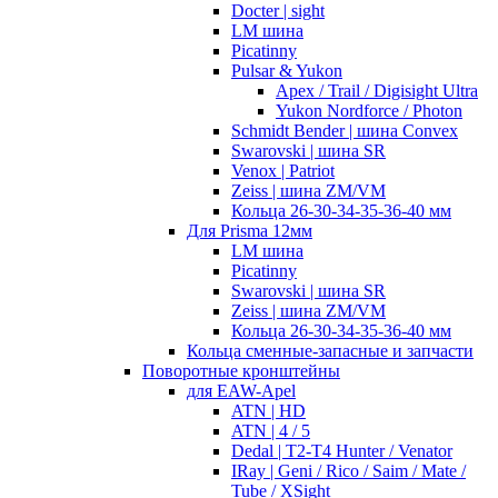
Docter | sight
LM шина
Picatinny
Pulsar & Yukon
Apex / Trail / Digisight Ultra
Yukon Nordforce / Photon
Schmidt Bender | шина Convex
Swarovski | шина SR
Venox | Patriot
Zeiss | шина ZM/VM
Кольца 26-30-34-35-36-40 мм
Для Prisma 12мм
LM шина
Picatinny
Swarovski | шина SR
Zeiss | шина ZM/VM
Кольца 26-30-34-35-36-40 мм
Кольца сменные-запасные и запчасти
Поворотные кронштейны
для EAW-Apel
ATN | HD
ATN | 4 / 5
Dedal | T2-T4 Hunter / Venator
IRay | Geni / Rico / Saim / Mate /
Tube / XSight