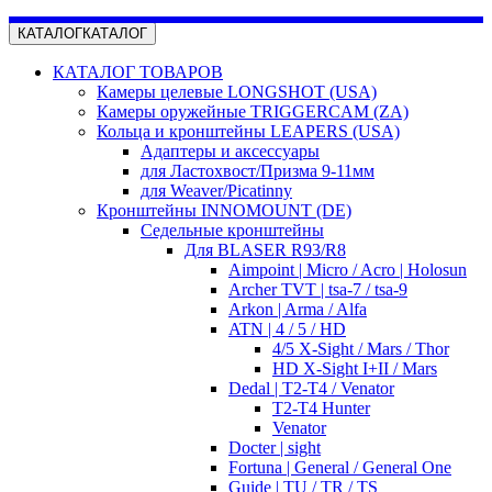
КАТАЛОГ
КАТАЛОГ
КАТАЛОГ ТОВАРОВ
Камеры целевые LONGSHOT (USA)
Камеры оружейные TRIGGERCAM (ZA)
Кольца и кронштейны LEAPERS (USA)
Адаптеры и аксессуары
для Ластохвост/Призма 9-11мм
для Weaver/Picatinny
Кронштейны INNOMOUNT (DE)
Седельные кронштейны
Для BLASER R93/R8
Aimpoint | Micro / Acro | Holosun
Archer TVT | tsa-7 / tsa-9
Arkon | Arma / Alfa
ATN | 4 / 5 / HD
4/5 X-Sight / Mars / Thor
HD X-Sight I+II / Mars
Dedal | T2-T4 / Venator
T2-T4 Hunter
Venator
Docter | sight
Fortuna | General / General One
Guide | TU / TR / TS