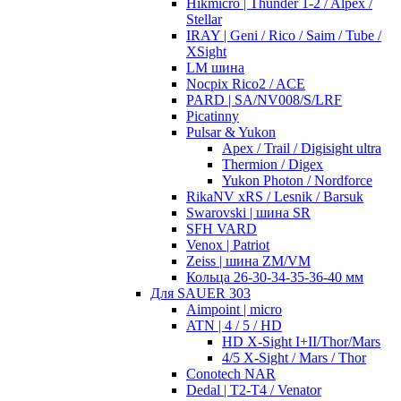
Hikmicro | Thunder 1-2 / Alpex /
Stellar
IRAY | Geni / Rico / Saim / Tube /
XSight
LM шина
Nocpix Rico2 / ACE
PARD | SA/NV008/S/LRF
Picatinny
Pulsar & Yukon
Apex / Trail / Digisight ultra
Thermion / Digex
Yukon Photon / Nordforce
RikaNV xRS / Lesnik / Barsuk
Swarovski | шина SR
SFH VARD
Venox | Patriot
Zeiss | шина ZM/VM
Кольца 26-30-34-35-36-40 мм
Для SAUER 303
Aimpoint | micro
ATN | 4 / 5 / HD
HD X-Sight I+II/Thor/Mars
4/5 X-Sight / Mars / Thor
Conotech NAR
Dedal | T2-T4 / Venator