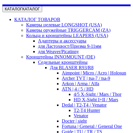
КАТАЛОГ
КАТАЛОГ
КАТАЛОГ ТОВАРОВ
Камеры целевые LONGSHOT (USA)
Камеры оружейные TRIGGERCAM (ZA)
Кольца и кронштейны LEAPERS (USA)
Адаптеры и аксессуары
для Ластохвост/Призма 9-11мм
для Weaver/Picatinny
Кронштейны INNOMOUNT (DE)
Седельные кронштейны
Для BLASER R93/R8
Aimpoint | Micro / Acro | Holosun
Archer TVT | tsa-7 / tsa-9
Arkon | Arma / Alfa
ATN | 4 / 5 / HD
4/5 X-Sight / Mars / Thor
HD X-Sight I+II / Mars
Dedal | T2-T4 / Venator
T2-T4 Hunter
Venator
Docter | sight
Fortuna | General / General One
Guide | TU / TR / TS