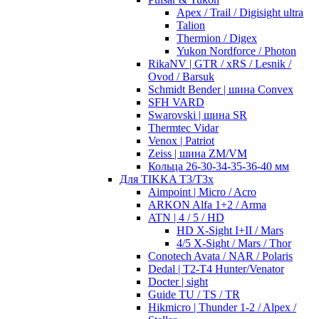
Apex / Trail / Digisight ultra
Talion
Thermion / Digex
Yukon Nordforce / Photon
RikaNV | GTR / xRS / Lesnik /
Ovod / Barsuk
Schmidt Bender | шина Convex
SFH VARD
Swarovski | шина SR
Thermtec Vidar
Venox | Patriot
Zeiss | шина ZM/VM
Кольца 26-30-34-35-36-40 мм
Для TIKKA T3/T3x
Aimpoint | Micro / Acro
ARKON Alfa 1+2 / Arma
ATN | 4 / 5 / HD
HD X-Sight I+II / Mars
4/5 X-Sight / Mars / Thor
Conotech Avata / NAR / Polaris
Dedal | T2-T4 Hunter/Venator
Docter | sight
Guide TU / TS / TR
Hikmicro | Thunder 1-2 / Alpex /