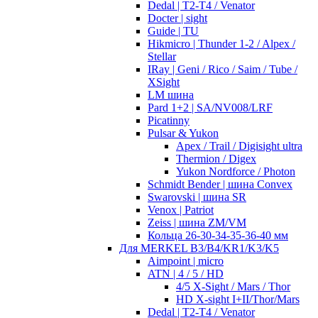
Dedal | T2-T4 / Venator
Docter | sight
Guide | TU
Hikmicro | Thunder 1-2 / Alpex /
Stellar
IRay | Geni / Rico / Saim / Tube /
XSight
LM шина
Pard 1+2 | SA/NV008/LRF
Picatinny
Pulsar & Yukon
Apex / Trail / Digisight ultra
Thermion / Digex
Yukon Nordforce / Photon
Schmidt Bender | шина Convex
Swarovski | шина SR
Venox | Patriot
Zeiss | шина ZM/VM
Кольца 26-30-34-35-36-40 мм
Для MERKEL B3/B4/KR1/K3/K5
Aimpoint | micro
ATN | 4 / 5 / HD
4/5 X-Sight / Mars / Thor
HD X-sight I+II/Thor/Mars
Dedal | T2-T4 / Venator