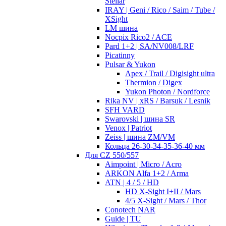
Stellar
IRAY | Geni / Rico / Saim / Tube /
XSight
LM шина
Nocpix Rico2 / ACE
Pard 1+2 | SA/NV008/LRF
Picatinny
Pulsar & Yukon
Apex / Trail / Digisight ultra
Thermion / Digex
Yukon Photon / Nordforce
Rika NV | xRS / Barsuk / Lesnik
SFH VARD
Swarovski | шина SR
Venox | Patriot
Zeiss | шина ZM/VM
Кольца 26-30-34-35-36-40 мм
Для CZ 550/557
Aimpoint | Micro / Acro
ARKON Alfa 1+2 / Arma
ATN | 4 / 5 / HD
HD X-Sight I+II / Mars
4/5 X-Sight / Mars / Thor
Conotech NAR
Guide | TU