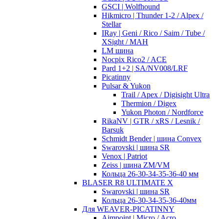
GSCI | Wolfhound
Hikmicro | Thunder 1-2 / Alpex /
Stellar
IRay | Geni / Rico / Saim / Tube /
XSight / MAH
LM шина
Nocpix Rico2 / ACE
Pard 1+2 | SA/NV008/LRF
Picatinny
Pulsar & Yukon
Trail / Apex / Digisight Ultra
Thermion / Digex
Yukon Photon / Nordforce
RikaNV | GTR / xRS / Lesnik /
Barsuk
Schmidt Bender | шина Convex
Swarovski | шина SR
Venox | Patriot
Zeiss | шина ZM/VM
Кольца 26-30-34-35-36-40 мм
BLASER R8 ULTIMATE X
Swarovski | шина SR
Кольца 26-30-34-35-36-40мм
Для WEAVER-PICATINNY
Aimpoint | Micro / Acro