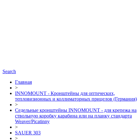
Search
Главная
>
INNOMOUNT - Кронштейны для оптических,
тепловизионных и коллиматорных прицелов (Германия)
>
Седельные кронштейны INNOMOUNT - для крепежа на
ствольную коробку карабина или на планку стандарта
Weaver/Picatinny
>
SAUER 303
>