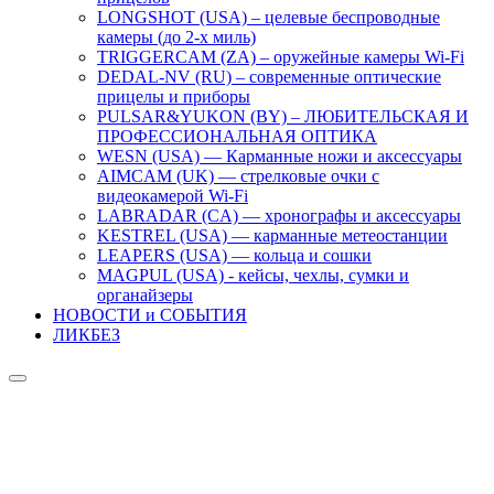
LONGSHOT (USA) – целевые беспроводные
камеры (до 2-х миль)
TRIGGERCAM (ZA) – оружейные камеры Wi-Fi
DEDAL-NV (RU) – современные оптические
прицелы и приборы
PULSAR&YUKON (BY) – ЛЮБИТЕЛЬСКАЯ И
ПРОФЕССИОНАЛЬНАЯ ОПТИКА
WESN (USA) — Карманные ножи и аксессуары
AIMCAM (UK) — стрелковые очки с
видеокамерой Wi-Fi
LABRADAR (CA) — хронографы и аксессуары
KESTREL (USA) — карманные метеостанции
LEAPERS (USA) — кольца и сошки
MAGPUL (USA) - кейсы, чехлы, сумки и
органайзеры
НОВОСТИ и СОБЫТИЯ
ЛИКБЕЗ