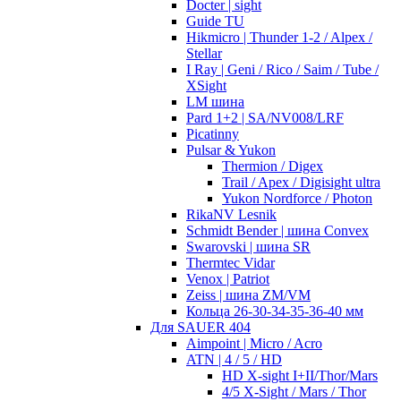
Docter | sight
Guide TU
Hikmicro | Thunder 1-2 / Alpex /
Stellar
I Ray | Geni / Rico / Saim / Tube /
XSight
LM шина
Pard 1+2 | SA/NV008/LRF
Picatinny
Pulsar & Yukon
Thermion / Digex
Trail / Apex / Digisight ultra
Yukon Nordforce / Photon
RikaNV Lesnik
Schmidt Bender | шина Convex
Swarovski | шина SR
Thermtec Vidar
Venox | Patriot
Zeiss | шина ZM/VM
Кольца 26-30-34-35-36-40 мм
Для SAUER 404
Aimpoint | Micro / Acro
ATN | 4 / 5 / HD
HD X-sight I+II/Thor/Mars
4/5 X-Sight / Mars / Thor