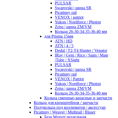
PULSAR
Swarovski | шина SR
Picatinny rail
VENOX | patriot
Yukon | Nordforce / Photon
Zeiss | шина ZM/VM
Кольца 26-30-34-35-36-40 мм
для Prisma 15мм
ATN | HD
ATN | 4 / 5
Dedal | T2-T4 Hunter / Venator
IRay | Geni / Rico / Saim / Mate
/Tube / XSight
PULSAR
Swarovski | шина SR
Picatinny rail
VENOX | Patriot
Yukon | Nordforce / Photon
Zeiss | шина ZM/VM
Кольца 26-30-34-35-36-40 мм
Кольца сменные-запасные и запчасти
Кольца для кронштейнов / запчасти
Полукольца под коллиматор / аксессуар
Picatinny | Weaver | Multirail | Blaser
База Weaver раздельная