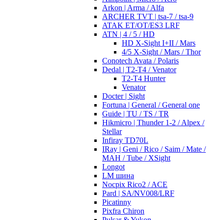
Arkon | Arma / Alfa
ARCHER TVT | tsa-7 / tsa-9
ATAK ET/OT/ES3 LRF
ATN | 4 / 5 / HD
HD X-Sight I+II / Mars
4/5 X-Sight / Mars / Thor
Conotech Avata / Polaris
Dedal | T2-T4 / Venator
T2-T4 Hunter
Venator
Docter | Sight
Fortuna | General / General one
Guide | TU / TS / TR
Hikmicro | Thunder 1-2 / Alpex /
Stellar
Infiray TD70L
IRay | Geni / Rico / Saim / Mate /
MAH / Tube / XSight
Longot
LM шина
Nocpix Rico2 / ACE
Pard | SA/NV008/LRF
Picatinny
Pixfra Chiron
Pulsar & Yukon