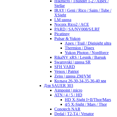
Hikmicro | Thunder 1-2 / Alpex /
Stellar
IRAY | Geni / Rico / Saim / Tube /
XSight
LM шина
Nocpix Rico2 / ACE
PARD | SA/NV008/S/LRF
Picatinny
Pulsar & Yukon
Apex / Trail / Digisight ultra
Thermion / Digex
Yukon Photon / Nordforce
RikaNV xRS / Lesnik / Barsuk
Swarovski | шина SR
SFH VARD
Venox | Patriot
Zeiss | шина ZM/VM
Кольца 26-30-34-35-36-40 мм
Для SAUER 303
Aimpoint | micro
ATN | 4 / 5 / HD
HD X-Sight I+II/Thor/Mars
4/5 X-Sight / Mars / Thor
Conotech NAR
Dedal | T2-T4 / Venator