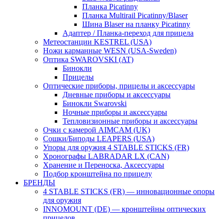
Планка Picatinny
Планка Multirail Picatinny/Blaser
Шина Blaser на планку Picatinny
Адаптер / Планка-переход для прицела
Метеостанции KESTREL (USA)
Ножи карманные WESN (USA-Sweden)
Оптика SWAROVSKI (AT)
Бинокли
Прицелы
Оптические приборы, прицелы и аксессуары
Дневные приборы и аксессуары
Бинокли Swarovski
Ночные приборы и аксессуары
Тепловизионные приборы и аксессуары
Очки с камерой AIMCAM (UK)
Сошки/Биподы LEAPERS (USA)
Упоры для оружия 4 STABLE STICKS (FR)
Хронографы LABRADAR LX (CAN)
Хранение и Переноска, Аксессуары
Подбор кронштейна по прицелу
БРЕНДЫ
4 STABLE STICKS (FR) — инновационные опоры
для оружия
INNOMOUNT (DE) — кронштейны оптических
прицелов