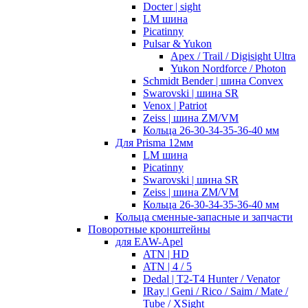
Docter | sight
LM шина
Picatinny
Pulsar & Yukon
Apex / Trail / Digisight Ultra
Yukon Nordforce / Photon
Schmidt Bender | шина Convex
Swarovski | шина SR
Venox | Patriot
Zeiss | шина ZM/VM
Кольца 26-30-34-35-36-40 мм
Для Prisma 12мм
LM шина
Picatinny
Swarovski | шина SR
Zeiss | шина ZM/VM
Кольца 26-30-34-35-36-40 мм
Кольца сменные-запасные и запчасти
Поворотные кронштейны
для EAW-Apel
ATN | HD
ATN | 4 / 5
Dedal | T2-T4 Hunter / Venator
IRay | Geni / Rico / Saim / Mate /
Tube / XSight