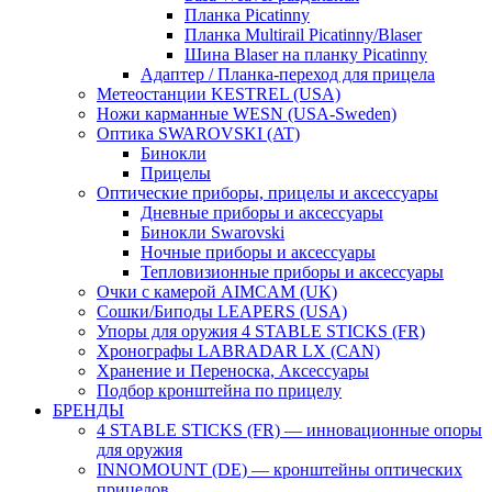
Планка Picatinny
Планка Multirail Picatinny/Blaser
Шина Blaser на планку Picatinny
Адаптер / Планка-переход для прицела
Метеостанции KESTREL (USA)
Ножи карманные WESN (USA-Sweden)
Оптика SWAROVSKI (AT)
Бинокли
Прицелы
Оптические приборы, прицелы и аксессуары
Дневные приборы и аксессуары
Бинокли Swarovski
Ночные приборы и аксессуары
Тепловизионные приборы и аксессуары
Очки с камерой AIMCAM (UK)
Сошки/Биподы LEAPERS (USA)
Упоры для оружия 4 STABLE STICKS (FR)
Хронографы LABRADAR LX (CAN)
Хранение и Переноска, Аксессуары
Подбор кронштейна по прицелу
БРЕНДЫ
4 STABLE STICKS (FR) — инновационные опоры
для оружия
INNOMOUNT (DE) — кронштейны оптических
прицелов