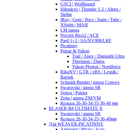
GSCI | Wolfhound
Hikmicro | Thunder 1-2 / Alpex /
Stellar
IRay | Geni / Rico / Saim / Tube /
XSight / MAH
LM шина
Nocpix Rico2 / ACE
Pard 1+2 | SA/NV008/LRF
Picatinny
Pulsar & Yukon
Trail / Apex / Digisight Ultra
Thermion / Digex
Yukon Photon / Nordforce
RikaNV | GTR / xRS / Lesnik /
Barsuk
Schmidt Bender | шина Convex
Swarovski | шина SR
Venox | Patriot
Zeiss | шина ZM/VM
Кольца 26-30-34-35-36-40 мм
BLASER R8 ULTIMATE X
Swarovski | шина SR
Кольца 26-30-34-35-36-40мм
Для WEAVER-PICATINNY
Aimpoint | Micro / Acro