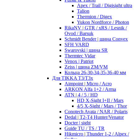
Apex / Trail / Digisight ultra
Talion
Thermion / Digex
Yukon Nordforce / Photon
RikaNV | GTR / xRS / Lesnik /
Ovod / Barsuk
Schmidt Bender | шина Convex
SFH VARD
Swarovski | шина SR
Thermtec Vidar
Venox | Patriot
Zeiss | шина ZM/VM
Кольца 26-30-34-35-36-40 мм
Для TIKKA T3/T3x
Aimpoint | Micro / Acro
ARKON Alfa 1+2 / Arma
ATN | 4 / 5 / HD
HD X-Sight I+II / Mars
4/5 X-Sight / Mars / Thor
Conotech Avata / NAR / Polaris
Dedal | T2-T4 Hunter/Venator
Docter | sight
Guide TU / TS / TR
Hikmicro | Thunder 1-2 / Alpex /