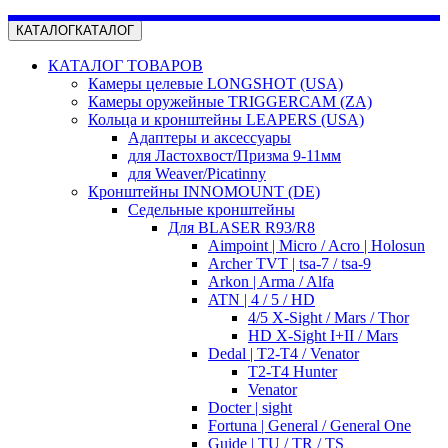
КАТАЛОГ
КАТАЛОГ
КАТАЛОГ ТОВАРОВ
Камеры целевые LONGSHOT (USA)
Камеры оружейные TRIGGERCAM (ZA)
Кольца и кронштейны LEAPERS (USA)
Адаптеры и аксессуары
для Ластохвост/Призма 9-11мм
для Weaver/Picatinny
Кронштейны INNOMOUNT (DE)
Седельные кронштейны
Для BLASER R93/R8
Aimpoint | Micro / Acro | Holosun
Archer TVT | tsa-7 / tsa-9
Arkon | Arma / Alfa
ATN | 4 / 5 / HD
4/5 X-Sight / Mars / Thor
HD X-Sight I+II / Mars
Dedal | T2-T4 / Venator
T2-T4 Hunter
Venator
Docter | sight
Fortuna | General / General One
Guide | TU / TR / TS