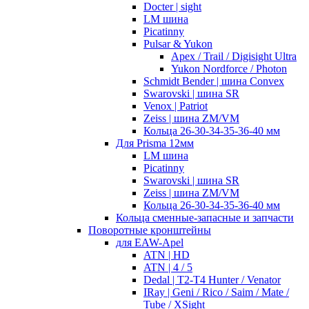
Docter | sight
LM шина
Picatinny
Pulsar & Yukon
Apex / Trail / Digisight Ultra
Yukon Nordforce / Photon
Schmidt Bender | шина Convex
Swarovski | шина SR
Venox | Patriot
Zeiss | шина ZM/VM
Кольца 26-30-34-35-36-40 мм
Для Prisma 12мм
LM шина
Picatinny
Swarovski | шина SR
Zeiss | шина ZM/VM
Кольца 26-30-34-35-36-40 мм
Кольца сменные-запасные и запчасти
Поворотные кронштейны
для EAW-Apel
ATN | HD
ATN | 4 / 5
Dedal | T2-T4 Hunter / Venator
IRay | Geni / Rico / Saim / Mate /
Tube / XSight