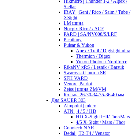
Hikmicro | Thunder 1-2 / Alpex /
Stellar
IRAY | Geni / Rico / Saim / Tube /
XSight
LM шина
Nocpix Rico2 / ACE
PARD | SA/NV008/S/LRF
Picatinny
Pulsar & Yukon
Apex / Trail / Digisight ultra
Thermion / Digex
Yukon Photon / Nordforce
RikaNV xRS / Lesnik / Barsuk
Swarovski | шина SR
SFH VARD
Venox | Patriot
Zeiss | шина ZM/VM
Кольца 26-30-34-35-36-40 мм
Для SAUER 303
Aimpoint | micro
ATN | 4 / 5 / HD
HD X-Sight I+II/Thor/Mars
4/5 X-Sight / Mars / Thor
Conotech NAR
Dedal | T2-T4 / Venator