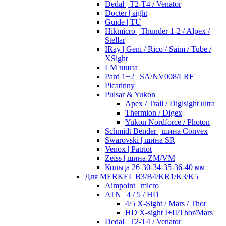
Dedal | T2-T4 / Venator
Docter | sight
Guide | TU
Hikmicro | Thunder 1-2 / Alpex /
Stellar
IRay | Geni / Rico / Saim / Tube /
XSight
LM шина
Pard 1+2 | SA/NV008/LRF
Picatinny
Pulsar & Yukon
Apex / Trail / Digisight ultra
Thermion / Digex
Yukon Nordforce / Photon
Schmidt Bender | шина Convex
Swarovski | шина SR
Venox | Patriot
Zeiss | шина ZM/VM
Кольца 26-30-34-35-36-40 мм
Для MERKEL B3/B4/KR1/K3/K5
Aimpoint | micro
ATN | 4 / 5 / HD
4/5 X-Sight / Mars / Thor
HD X-sight I+II/Thor/Mars
Dedal | T2-T4 / Venator