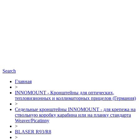
Search
Главная
>
INNOMOUNT - Кронштейны для оптических,
тепловизионных и коллиматорных прицелов (Германия)
>
Седельные кронштейны INNOMOUNT - для крепежа на
ствольную коробку карабина или на планку стандарта
Weaver/Picatinny
>
BLASER R93/R8
>