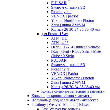
PULSAR
Swarovski | шина SR
Picatinny rail
VENOX | patriot
Yukon | Nordforce / Photon
Zeiss | шина ZM/VM
Кольца 26-30-34-35-36-40 мм
для Prisma 15мм
ATN | HD
ATN | 4 / 5
Dedal | T2-T4 Hunter / Venator
IRay | Geni / Rico / Saim / Mate
/Tube / XSight
PULSAR
Swarovski | шина SR
Picatinny rail
VENOX | Patriot
Yukon | Nordforce / Photon
Zeiss | шина ZM/VM
Кольца 26-30-34-35-36-40 мм
Кольца сменные-запасные и запчасти
Кольца для кронштейнов / запчасти
Полукольца под коллиматор / аксессуар
Picatinny | Weaver | Multirail | Blaser
База Weaver раздельная