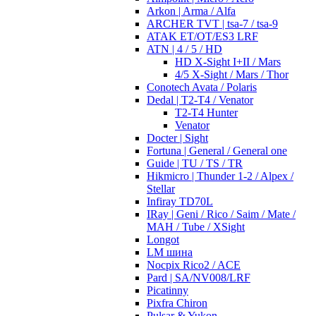
Arkon | Arma / Alfa
ARCHER TVT | tsa-7 / tsa-9
ATAK ET/OT/ES3 LRF
ATN | 4 / 5 / HD
HD X-Sight I+II / Mars
4/5 X-Sight / Mars / Thor
Conotech Avata / Polaris
Dedal | T2-T4 / Venator
T2-T4 Hunter
Venator
Docter | Sight
Fortuna | General / General one
Guide | TU / TS / TR
Hikmicro | Thunder 1-2 / Alpex /
Stellar
Infiray TD70L
IRay | Geni / Rico / Saim / Mate /
MAH / Tube / XSight
Longot
LM шина
Nocpix Rico2 / ACE
Pard | SA/NV008/LRF
Picatinny
Pixfra Chiron
Pulsar & Yukon