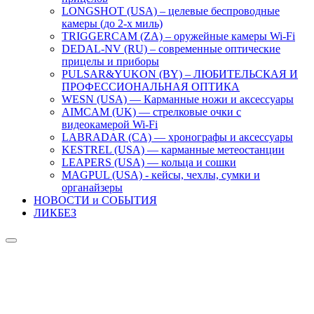
LONGSHOT (USA) – целевые беспроводные
камеры (до 2-х миль)
TRIGGERCAM (ZA) – оружейные камеры Wi-Fi
DEDAL-NV (RU) – современные оптические
прицелы и приборы
PULSAR&YUKON (BY) – ЛЮБИТЕЛЬСКАЯ И
ПРОФЕССИОНАЛЬНАЯ ОПТИКА
WESN (USA) — Карманные ножи и аксессуары
AIMCAM (UK) — стрелковые очки с
видеокамерой Wi-Fi
LABRADAR (CA) — хронографы и аксессуары
KESTREL (USA) — карманные метеостанции
LEAPERS (USA) — кольца и сошки
MAGPUL (USA) - кейсы, чехлы, сумки и
органайзеры
НОВОСТИ и СОБЫТИЯ
ЛИКБЕЗ