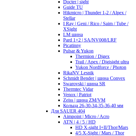
Docter | sight
Guide TU
Hikmicro | Thunder 1-2 / Alpex /
Stellar
I Ray | Geni / Rico / Saim / Tube /
XSight
LM шина
Pard 1+2 | SA/NV008/LRF
Picatinny
Pulsar & Yukon
Thermion / Digex
Trail / Apex / Digisight ultra
Yukon Nordforce / Photon
RikaNV Lesnik
Schmidt Bender | шина Convex
Swarovski | шина SR
Thermtec Vidar
Venox | Patriot
Zeiss | шина ZM/VM
Кольца 26-30-34-35-36-40 мм
Для SAUER 404
Aimpoint | Micro / Acro
ATN | 4 / 5 / HD
HD X-sight I+II/Thor/Mars
4/5 X-Sight / Mars / Thor