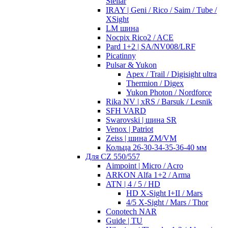
Stellar
IRAY | Geni / Rico / Saim / Tube /
XSight
LM шина
Nocpix Rico2 / ACE
Pard 1+2 | SA/NV008/LRF
Picatinny
Pulsar & Yukon
Apex / Trail / Digisight ultra
Thermion / Digex
Yukon Photon / Nordforce
Rika NV | xRS / Barsuk / Lesnik
SFH VARD
Swarovski | шина SR
Venox | Patriot
Zeiss | шина ZM/VM
Кольца 26-30-34-35-36-40 мм
Для CZ 550/557
Aimpoint | Micro / Acro
ARKON Alfa 1+2 / Arma
ATN | 4 / 5 / HD
HD X-Sight I+II / Mars
4/5 X-Sight / Mars / Thor
Conotech NAR
Guide | TU