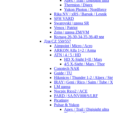
Apex / Trail / Digisight ultra
Thermion / Digex
Yukon Photon / Nordforce
Rika NV | xRS / Barsuk / Lesnik
SFH VARD
Swarovski | шина SR
Venox | Patriot
Zeiss | шина ZM/VM
Кольца 26-30-34-35-36-40 мм
Для CZ 550/557
Aimpoint | Micro / Acro
ARKON Alfa 1+2 / Arma
ATN | 4 / 5 / HD
HD X-Sight I+II / Mars
4/5 X-Sight / Mars / Thor
Conotech NAR
Guide | TU
Hikmicro | Thunder 1-2 / Alpex / Stel
IRAY | Geni / Rico / Saim / Tube / 
LM шина
Nocpix Rico2 / ACE
PARD | SA/NV008/S/LRF
Picatinny
Pulsar & Yukon
Apex / Trail / Digisight ultra