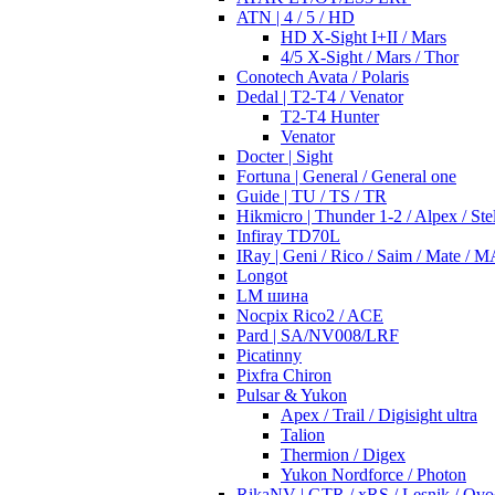
ATN | 4 / 5 / HD
HD X-Sight I+II / Mars
4/5 X-Sight / Mars / Thor
Conotech Avata / Polaris
Dedal | T2-T4 / Venator
T2-T4 Hunter
Venator
Docter | Sight
Fortuna | General / General one
Guide | TU / TS / TR
Hikmicro | Thunder 1-2 / Alpex / Stel
Infiray TD70L
IRay | Geni / Rico / Saim / Mate / 
Longot
LM шина
Nocpix Rico2 / ACE
Pard | SA/NV008/LRF
Picatinny
Pixfra Chiron
Pulsar & Yukon
Apex / Trail / Digisight ultra
Talion
Thermion / Digex
Yukon Nordforce / Photon
RikaNV | GTR / xRS / Lesnik / Ovo