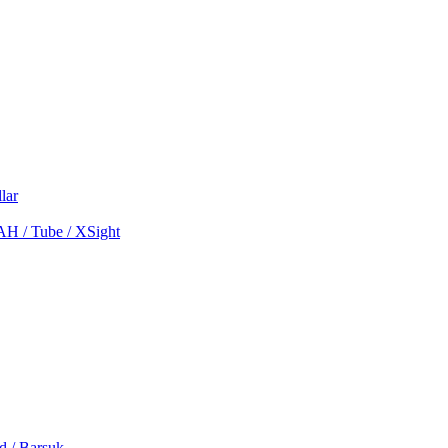
lar
MAH / Tube / XSight
d / Barsuk