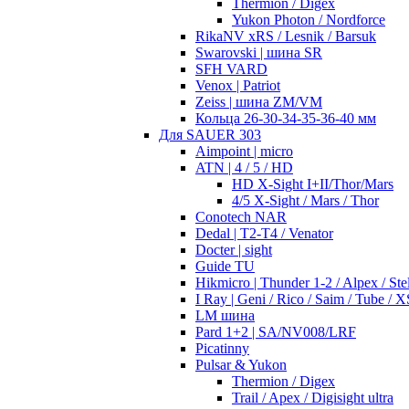
Thermion / Digex
Yukon Photon / Nordforce
RikaNV xRS / Lesnik / Barsuk
Swarovski | шина SR
SFH VARD
Venox | Patriot
Zeiss | шина ZM/VM
Кольца 26-30-34-35-36-40 мм
Для SAUER 303
Aimpoint | micro
ATN | 4 / 5 / HD
HD X-Sight I+II/Thor/Mars
4/5 X-Sight / Mars / Thor
Conotech NAR
Dedal | T2-T4 / Venator
Docter | sight
Guide TU
Hikmicro | Thunder 1-2 / Alpex / Stel
I Ray | Geni / Rico / Saim / Tube / X
LM шина
Pard 1+2 | SA/NV008/LRF
Picatinny
Pulsar & Yukon
Thermion / Digex
Trail / Apex / Digisight ultra