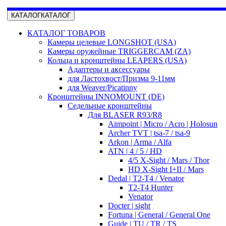
КАТАЛОГ
КАТАЛОГ
КАТАЛОГ ТОВАРОВ
Камеры целевые LONGSHOT (USA)
Камеры оружейные TRIGGERCAM (ZA)
Кольца и кронштейны LEAPERS (USA)
Адаптеры и аксессуары
для Ластохвост/Призма 9-11мм
для Weaver/Picatinny
Кронштейны INNOMOUNT (DE)
Седельные кронштейны
Для BLASER R93/R8
Aimpoint | Micro / Acro | Holosun
Archer TVT | tsa-7 / tsa-9
Arkon | Arma / Alfa
ATN | 4 / 5 / HD
4/5 X-Sight / Mars / Thor
HD X-Sight I+II / Mars
Dedal | T2-T4 / Venator
T2-T4 Hunter
Venator
Docter | sight
Fortuna | General / General One
Guide | TU / TR / TS