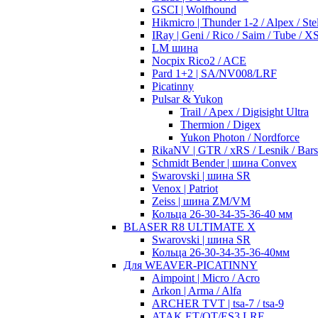
GSCI | Wolfhound
Hikmicro | Thunder 1-2 / Alpex / Stel
IRay | Geni / Rico / Saim / Tube / 
LM шина
Nocpix Rico2 / ACE
Pard 1+2 | SA/NV008/LRF
Picatinny
Pulsar & Yukon
Trail / Apex / Digisight Ultra
Thermion / Digex
Yukon Photon / Nordforce
RikaNV | GTR / xRS / Lesnik / Bar
Schmidt Bender | шина Convex
Swarovski | шина SR
Venox | Patriot
Zeiss | шина ZM/VM
Кольца 26-30-34-35-36-40 мм
BLASER R8 ULTIMATE X
Swarovski | шина SR
Кольца 26-30-34-35-36-40мм
Для WEAVER-PICATINNY
Aimpoint | Micro / Acro
Arkon | Arma / Alfa
ARCHER TVT | tsa-7 / tsa-9
ATAK ET/OT/ES3 LRF