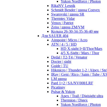
Yukon Nordforce / Photon
RikaNV Lesnik
Schmidt Bender | шина Convex
Swarovski | шина SR
Thermtec Vidar
Venox | Patriot
Zeiss | шина ZM/VM
Кольца 26-30-34-35-36-40 мм
Для SAUER 404
Aimpoint | Micro / Acro
ATN | 4 / 5 / HD
HD X-sight I+II/Thor/Mars
4/5 X-Sight / Mars / Thor
Dedal | T2-T4 / Venator
Docter | sight
Guide | TU
Hikmicro | Thunder 1-2 / Alpex / Stel
IRay | Geni / Rico / Saim / Tube / X
LM шина
Pard 1+2 | SA/NV008/LRF
Picatinny
Pulsar & Yukon
Apex / Trail / Digisight ultra
Thermion / Digex
Yukon Nordforce / Photon