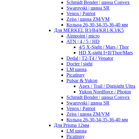
Schmidt Bender | шина Convex
Swarovski | шина SR
Venox | Patriot
Zeiss | шина ZM/VM
Кольца 26-30-34-35-36-40 мм
Для MERKEL B3/B4/KR1/K3/K5
Aimpoint | micro
ATN | 4 / 5 / HD
4/5 X-Sight / Mars / Thor
HD X-sight I+II/Thor/Mars
Dedal | T2-T4 / Venator
Docter | sight
LM шина
Picatinny
Pulsar & Yukon
Apex / Trail / Digisight Ultra
Yukon Nordforce / Photon
Schmidt Bender | шина Convex
Swarovski | шина SR
Venox | Patriot
Zeiss | шина ZM/VM
Кольца 26-30-34-35-36-40 мм
Для Prisma 12мм
LM шина
Picatinny