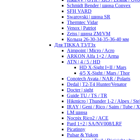
Schmidt Bender | шина Convex
SFH VARD
Swarovski | шина SR
Thermtec Vidar
Venox | Patriot
Zeiss | шина ZM/VM
Кольца 26-30-34-35-36-40 мм
Для TIKKA T3/T3x
Aimpoint | Micro / Acro
ARKON Alfa 1+2 / Arma
ATN | 4 / 5 / HD
HD X-Sight I+II / Mars
4/5 X-Sight / Mars / Thor
Conotech Avata / NAR / Polaris
Dedal | T2-T4 Hunter/Venator
Docter | sight
Guide TU / TS / TR
Hikmicro | Thunder 1-2 / Alpex / Stel
IRAY | Geni / Rico / Saim / Tube / 
LM шина
Nocpix Rico2 / ACE
Pard 1+2 | SA/NV008/LRF
Picatinny
Pulsar & Yukon