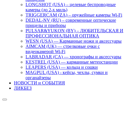
LONGSHOT (USA) – целевые беспроводные
камеры (до 2-х миль)
TRIGGERCAM (ZA) – оружейные камеры Wi-Fi
DEDAL-NV (RU) – современные оптические
прицелы и приборы
PULSAR&YUKON (BY) – ЛЮБИТЕЛЬСКАЯ И
ПРОФЕССИОНАЛЬНАЯ ОПТИКА
WESN (USA) — Карманные ножи и аксессуары
AIMCAM (UK) — стрелковые очки с
видеокамерой Wi-Fi
LABRADAR (CA) — хронографы и аксессуары
KESTREL (USA) — карманные метеостанции
LEAPERS (USA) — кольца и сошки
MAGPUL (USA) - кейсы, чехлы, сумки и
органайзеры
НОВОСТИ и СОБЫТИЯ
ЛИКБЕЗ