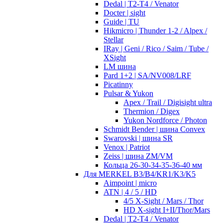
Dedal | T2-T4 / Venator
Docter | sight
Guide | TU
Hikmicro | Thunder 1-2 / Alpex /
Stellar
IRay | Geni / Rico / Saim / Tube /
XSight
LM шина
Pard 1+2 | SA/NV008/LRF
Picatinny
Pulsar & Yukon
Apex / Trail / Digisight ultra
Thermion / Digex
Yukon Nordforce / Photon
Schmidt Bender | шина Convex
Swarovski | шина SR
Venox | Patriot
Zeiss | шина ZM/VM
Кольца 26-30-34-35-36-40 мм
Для MERKEL B3/B4/KR1/K3/K5
Aimpoint | micro
ATN | 4 / 5 / HD
4/5 X-Sight / Mars / Thor
HD X-sight I+II/Thor/Mars
Dedal | T2-T4 / Venator