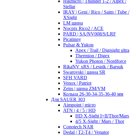
Hikmicro | Thunder 1-2 / Alpex /
Stellar
IRAY | Geni / Rico / Saim / Tube /
XSight
LM шина
Nocpix Rico2 / ACE
PARD | SA/NV008/S/LRF
Picatinny
Pulsar & Yukon
Apex / Trail / Digisight ultra
Thermion / Digex
Yukon Photon / Nordforce
RikaNV xRS / Lesnik / Barsuk
Swarovski | шина SR
SFH VARD
Venox | Patriot
Zeiss | шина ZM/VM
Кольца 26-30-34-35-36-40 мм
Для SAUER 303
Aimpoint | micro
ATN | 4 / 5 / HD
HD X-Sight I+II/Thor/Mars
4/5 X-Sight / Mars / Thor
Conotech NAR
Dedal | T2-T4 / Venator