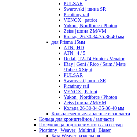
PULSAR
Swarovski | шина SR
Picatinny rail
VENOX | patriot
Yukon | Nordforce / Photon
Zeiss | шина ZM/VM
Кольца 26-30-34-35-36-40 мм
для Prisma 15мм
ATN | HD
ATN | 4 / 5
Dedal | T2-T4 Hunter / Venator
IRay | Geni / Rico / Saim / Mate
/Tube / XSight
PULSAR
Swarovski | шина SR
Picatinny rail
VENOX | Patriot
Yukon | Nordforce / Photon
Zeiss | шина ZM/VM
Кольца 26-30-34-35-36-40 мм
Кольца сменные-запасные и запчасти
Кольца для кронштейнов / запчасти
Полукольца под коллиматор / аксессуар
Picatinny | Weaver | Multirail | Blaser
База Weaver раздельная