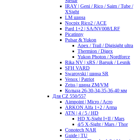
Stellar
IRAY | Geni / Rico / Saim / Tube /
XSight
LM шина
Nocpix Rico2 / ACE
Pard 1+2 | SA/NV008/LRF
Picatinny
Pulsar & Yukon
Apex / Trail / Digisight ultra
Thermion / Digex
Yukon Photon / Nordforce
Rika NV | xRS / Barsuk / Lesnik
SFH VARD
Swarovski | шина SR
Venox | Patriot
Zeiss | шина ZM/VM
Кольца 26-30-34-35-36-40 мм
Для CZ 550/557
Aimpoint | Micro / Acro
ARKON Alfa 1+2 / Arma
ATN | 4 / 5 / HD
HD X-Sight I+II / Mars
4/5 X-Sight / Mars / Thor
Conotech NAR
Guide | TU