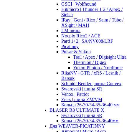
GSCI | Wolfhound
Hikmicro | Thunder 1-2 / Alpex /
Stellar
IRay | Geni / Rico / Saim / Tube /
XSight / MAH
LM шина
Nocpix Rico2 / ACE
Pard 1+2 | SA/NV008/LRF
Picatinny
Pulsar & Yukon
Trail / Apex / Digisight Ultra
Thermion / Digex
Yukon Photon / Nordforce
RikaNV | GTR / xRS / Lesnik /
Barsuk
Schmidt Bender | шина Convex
Swarovski | шина SR
Venox | Patriot
Zeiss | шина ZM/VM
Кольца 26-30-34-35-36-40 мм
BLASER R8 ULTIMATE X
Swarovski | шина SR
Кольца 26-30-34-35-36-40мм
Для WEAVER-PICATINNY
Aimpoint | Micro / Acro