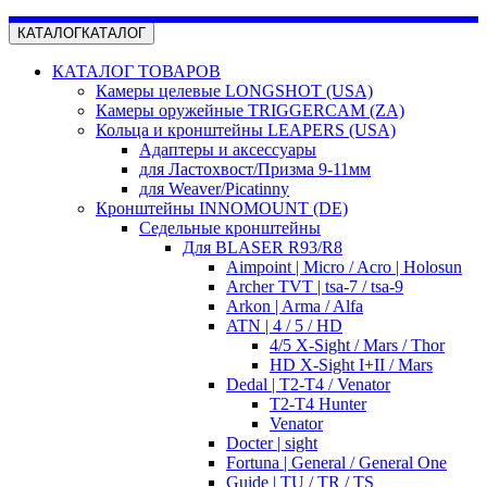
КАТАЛОГ
КАТАЛОГ
КАТАЛОГ ТОВАРОВ
Камеры целевые LONGSHOT (USA)
Камеры оружейные TRIGGERCAM (ZA)
Кольца и кронштейны LEAPERS (USA)
Адаптеры и аксессуары
для Ластохвост/Призма 9-11мм
для Weaver/Picatinny
Кронштейны INNOMOUNT (DE)
Седельные кронштейны
Для BLASER R93/R8
Aimpoint | Micro / Acro | Holosun
Archer TVT | tsa-7 / tsa-9
Arkon | Arma / Alfa
ATN | 4 / 5 / HD
4/5 X-Sight / Mars / Thor
HD X-Sight I+II / Mars
Dedal | T2-T4 / Venator
T2-T4 Hunter
Venator
Docter | sight
Fortuna | General / General One
Guide | TU / TR / TS