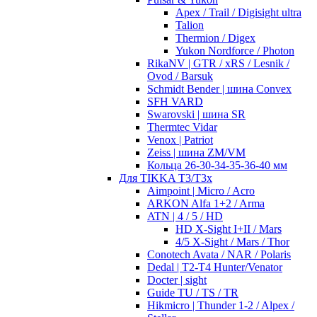
Apex / Trail / Digisight ultra
Talion
Thermion / Digex
Yukon Nordforce / Photon
RikaNV | GTR / xRS / Lesnik /
Ovod / Barsuk
Schmidt Bender | шина Convex
SFH VARD
Swarovski | шина SR
Thermtec Vidar
Venox | Patriot
Zeiss | шина ZM/VM
Кольца 26-30-34-35-36-40 мм
Для TIKKA T3/T3x
Aimpoint | Micro / Acro
ARKON Alfa 1+2 / Arma
ATN | 4 / 5 / HD
HD X-Sight I+II / Mars
4/5 X-Sight / Mars / Thor
Conotech Avata / NAR / Polaris
Dedal | T2-T4 Hunter/Venator
Docter | sight
Guide TU / TS / TR
Hikmicro | Thunder 1-2 / Alpex /