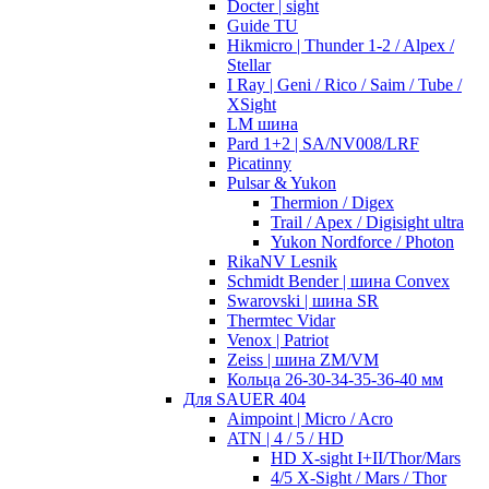
Docter | sight
Guide TU
Hikmicro | Thunder 1-2 / Alpex /
Stellar
I Ray | Geni / Rico / Saim / Tube /
XSight
LM шина
Pard 1+2 | SA/NV008/LRF
Picatinny
Pulsar & Yukon
Thermion / Digex
Trail / Apex / Digisight ultra
Yukon Nordforce / Photon
RikaNV Lesnik
Schmidt Bender | шина Convex
Swarovski | шина SR
Thermtec Vidar
Venox | Patriot
Zeiss | шина ZM/VM
Кольца 26-30-34-35-36-40 мм
Для SAUER 404
Aimpoint | Micro / Acro
ATN | 4 / 5 / HD
HD X-sight I+II/Thor/Mars
4/5 X-Sight / Mars / Thor