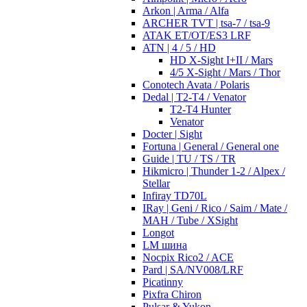
Arkon | Arma / Alfa
ARCHER TVT | tsa-7 / tsa-9
ATAK ET/OT/ES3 LRF
ATN | 4 / 5 / HD
HD X-Sight I+II / Mars
4/5 X-Sight / Mars / Thor
Conotech Avata / Polaris
Dedal | T2-T4 / Venator
T2-T4 Hunter
Venator
Docter | Sight
Fortuna | General / General one
Guide | TU / TS / TR
Hikmicro | Thunder 1-2 / Alpex /
Stellar
Infiray TD70L
IRay | Geni / Rico / Saim / Mate /
MAH / Tube / XSight
Longot
LM шина
Nocpix Rico2 / ACE
Pard | SA/NV008/LRF
Picatinny
Pixfra Chiron
Pulsar & Yukon