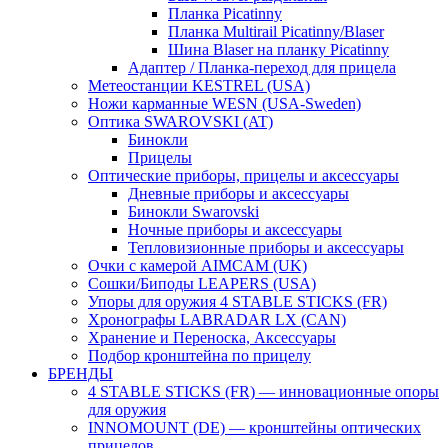
Планка Picatinny
Планка Multirail Picatinny/Blaser
Шина Blaser на планку Picatinny
Адаптер / Планка-переход для прицела
Метеостанции KESTREL (USA)
Ножи карманные WESN (USA-Sweden)
Оптика SWAROVSKI (AT)
Бинокли
Прицелы
Оптические приборы, прицелы и аксессуары
Дневные приборы и аксессуары
Бинокли Swarovski
Ночные приборы и аксессуары
Тепловизионные приборы и аксессуары
Очки с камерой AIMCAM (UK)
Сошки/Биподы LEAPERS (USA)
Упоры для оружия 4 STABLE STICKS (FR)
Хронографы LABRADAR LX (CAN)
Хранение и Переноска, Аксессуары
Подбор кронштейна по прицелу
БРЕНДЫ
4 STABLE STICKS (FR) — инновационные опоры
для оружия
INNOMOUNT (DE) — кронштейны оптических
прицелов