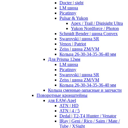
Docter | sight
LM шина
Picatinny
Pulsar & Yukon
Apex / Trail / Digisight Ultra
Yukon Nordforce / Photon
Schmidt Bender | шина Convex
Swarovski | шина SR
Venox | Patriot
Zeiss | шина ZM/VM
Кольца 26-30-34-35-36-40 мм
Для Prisma 12мм
LM шина
Picatinny
Swarovski | шина SR
Zeiss | шина ZM/VM
Кольца 26-30-34-35-36-40 мм
Кольца сменные-запасные и запчасти
Поворотные кронштейны
для EAW-Apel
ATN | HD
ATN | 4 / 5
Dedal | T2-T4 Hunter / Venator
IRay | Geni / Rico / Saim / Mate /
Tube / XSight