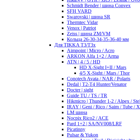
Schmidt Bender | шина Convex
SFH VARD
Swarovski | шина SR
Thermtec Vidar
Venox | Patriot
Zeiss | шина ZM/VM
Кольца 26-30-34-35-36-40 мм
Для TIKKA T3/T3x
Aimpoint | Micro / Acro
ARKON Alfa 1+2 / Arma
ATN | 4 / 5 / HD
HD X-Sight I+II / Mars
4/5 X-Sight / Mars / Thor
Conotech Avata / NAR / Polaris
Dedal | T2-T4 Hunter/Venator
Docter | sight
Guide TU / TS / TR
Hikmicro | Thunder 1-2 / Alpex / Stel
IRAY | Geni / Rico / Saim / Tube / 
LM шина
Nocpix Rico2 / ACE
Pard 1+2 | SA/NV008/LRF
Picatinny
Pulsar & Yukon