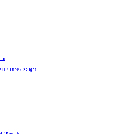
lar
MAH / Tube / XSight
d / Barsuk