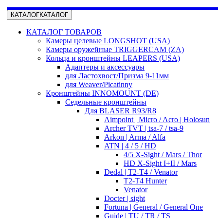
КАТАЛОГ
КАТАЛОГ
КАТАЛОГ ТОВАРОВ
Камеры целевые LONGSHOT (USA)
Камеры оружейные TRIGGERCAM (ZA)
Кольца и кронштейны LEAPERS (USA)
Адаптеры и аксессуары
для Ластохвост/Призма 9-11мм
для Weaver/Picatinny
Кронштейны INNOMOUNT (DE)
Седельные кронштейны
Для BLASER R93/R8
Aimpoint | Micro / Acro | Holosun
Archer TVT | tsa-7 / tsa-9
Arkon | Arma / Alfa
ATN | 4 / 5 / HD
4/5 X-Sight / Mars / Thor
HD X-Sight I+II / Mars
Dedal | T2-T4 / Venator
T2-T4 Hunter
Venator
Docter | sight
Fortuna | General / General One
Guide | TU / TR / TS