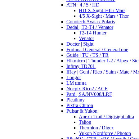
ATN | 4 / 5 / HD
HD X-Sight I+II / Mars
4/5 X-Sight / Mars / Thor
Conotech Avata / Polaris
Dedal | T2-T4 / Venator
T2-T4 Hunter
Venator
Docter | Sight
Fortuna | General / General one
Guide | TU / TS / TR
Hikmicro | Thunder 1-2 / Alpex / Stel
Infiray TD70L
IRay | Geni / Rico / Saim / Mate / 
Longot
LM шина
Nocpix Rico2 / ACE
Pard | SA/NV008/LRF
Picatinny
Pixfra Chiron
Pulsar & Yukon
Apex / Trail / Digisight ultra
Talion
Thermion / Digex
Yukon Nordforce / Photon
RikaNV | GTR / xRS / Lesnik / Ovo