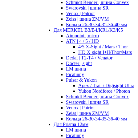
Schmidt Bender | шина Convex
Swarovski | шина SR
Venox | Patriot
Zeiss | шина ZM/VM
Кольца 26-30-34-35-36-40 мм
Для MERKEL B3/B4/KR1/K3/K5
Aimpoint | micro
ATN | 4 / 5 / HD
4/5 X-Sight / Mars / Thor
HD X-sight I+II/Thor/Mars
Dedal | T2-T4 / Venator
Docter | sight
LM шина
Picatinny
Pulsar & Yukon
Apex / Trail / Digisight Ultra
Yukon Nordforce / Photon
Schmidt Bender | шина Convex
Swarovski | шина SR
Venox | Patriot
Zeiss | шина ZM/VM
Кольца 26-30-34-35-36-40 мм
Для Prisma 12мм
LM шина
Picatinny