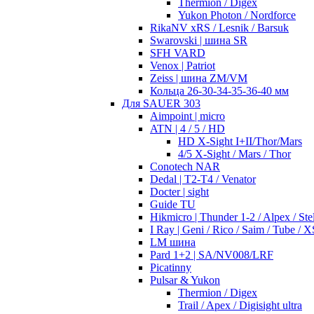
Thermion / Digex
Yukon Photon / Nordforce
RikaNV xRS / Lesnik / Barsuk
Swarovski | шина SR
SFH VARD
Venox | Patriot
Zeiss | шина ZM/VM
Кольца 26-30-34-35-36-40 мм
Для SAUER 303
Aimpoint | micro
ATN | 4 / 5 / HD
HD X-Sight I+II/Thor/Mars
4/5 X-Sight / Mars / Thor
Conotech NAR
Dedal | T2-T4 / Venator
Docter | sight
Guide TU
Hikmicro | Thunder 1-2 / Alpex / Stel
I Ray | Geni / Rico / Saim / Tube / X
LM шина
Pard 1+2 | SA/NV008/LRF
Picatinny
Pulsar & Yukon
Thermion / Digex
Trail / Apex / Digisight ultra