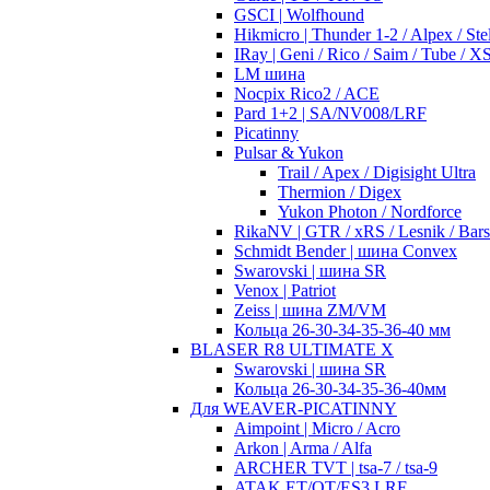
GSCI | Wolfhound
Hikmicro | Thunder 1-2 / Alpex / Stel
IRay | Geni / Rico / Saim / Tube / 
LM шина
Nocpix Rico2 / ACE
Pard 1+2 | SA/NV008/LRF
Picatinny
Pulsar & Yukon
Trail / Apex / Digisight Ultra
Thermion / Digex
Yukon Photon / Nordforce
RikaNV | GTR / xRS / Lesnik / Bar
Schmidt Bender | шина Convex
Swarovski | шина SR
Venox | Patriot
Zeiss | шина ZM/VM
Кольца 26-30-34-35-36-40 мм
BLASER R8 ULTIMATE X
Swarovski | шина SR
Кольца 26-30-34-35-36-40мм
Для WEAVER-PICATINNY
Aimpoint | Micro / Acro
Arkon | Arma / Alfa
ARCHER TVT | tsa-7 / tsa-9
ATAK ET/OT/ES3 LRF