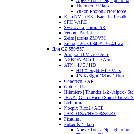
Apex / Trail / Digisight ultra
Thermion / Digex
Yukon Photon / Nordforce
Rika NV | xRS / Barsuk / Lesnik
SFH VARD
Swarovski | шина SR
Venox | Patriot
Zeiss | шина ZM/VM
Кольца 26-30-34-35-36-40 мм
Для CZ 550/557
Aimpoint | Micro / Acro
ARKON Alfa 1+2 / Arma
ATN | 4 / 5 / HD
HD X-Sight I+II / Mars
4/5 X-Sight / Mars / Thor
Conotech NAR
Guide | TU
Hikmicro | Thunder 1-2 / Alpex / Stel
IRAY | Geni / Rico / Saim / Tube / 
LM шина
Nocpix Rico2 / ACE
PARD | SA/NV008/S/LRF
Picatinny
Pulsar & Yukon
Apex / Trail / Digisight ultra