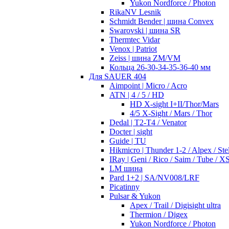
Yukon Nordforce / Photon
RikaNV Lesnik
Schmidt Bender | шина Convex
Swarovski | шина SR
Thermtec Vidar
Venox | Patriot
Zeiss | шина ZM/VM
Кольца 26-30-34-35-36-40 мм
Для SAUER 404
Aimpoint | Micro / Acro
ATN | 4 / 5 / HD
HD X-sight I+II/Thor/Mars
4/5 X-Sight / Mars / Thor
Dedal | T2-T4 / Venator
Docter | sight
Guide | TU
Hikmicro | Thunder 1-2 / Alpex / Stel
IRay | Geni / Rico / Saim / Tube / X
LM шина
Pard 1+2 | SA/NV008/LRF
Picatinny
Pulsar & Yukon
Apex / Trail / Digisight ultra
Thermion / Digex
Yukon Nordforce / Photon