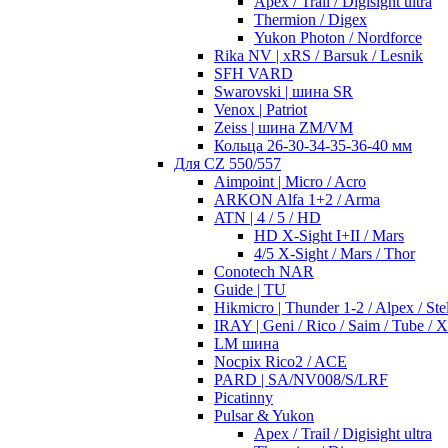
Apex / Trail / Digisight ultra
Thermion / Digex
Yukon Photon / Nordforce
Rika NV | xRS / Barsuk / Lesnik
SFH VARD
Swarovski | шина SR
Venox | Patriot
Zeiss | шина ZM/VM
Кольца 26-30-34-35-36-40 мм
Для CZ 550/557
Aimpoint | Micro / Acro
ARKON Alfa 1+2 / Arma
ATN | 4 / 5 / HD
HD X-Sight I+II / Mars
4/5 X-Sight / Mars / Thor
Conotech NAR
Guide | TU
Hikmicro | Thunder 1-2 / Alpex / Stel
IRAY | Geni / Rico / Saim / Tube / 
LM шина
Nocpix Rico2 / ACE
PARD | SA/NV008/S/LRF
Picatinny
Pulsar & Yukon
Apex / Trail / Digisight ultra