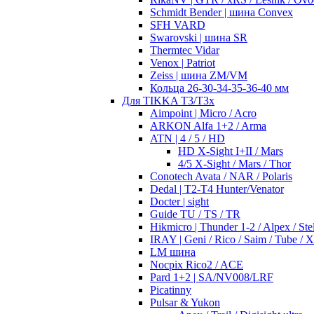
Schmidt Bender | шина Convex
SFH VARD
Swarovski | шина SR
Thermtec Vidar
Venox | Patriot
Zeiss | шина ZM/VM
Кольца 26-30-34-35-36-40 мм
Для TIKKA T3/T3x
Aimpoint | Micro / Acro
ARKON Alfa 1+2 / Arma
ATN | 4 / 5 / HD
HD X-Sight I+II / Mars
4/5 X-Sight / Mars / Thor
Conotech Avata / NAR / Polaris
Dedal | T2-T4 Hunter/Venator
Docter | sight
Guide TU / TS / TR
Hikmicro | Thunder 1-2 / Alpex / Stel
IRAY | Geni / Rico / Saim / Tube / 
LM шина
Nocpix Rico2 / ACE
Pard 1+2 | SA/NV008/LRF
Picatinny
Pulsar & Yukon