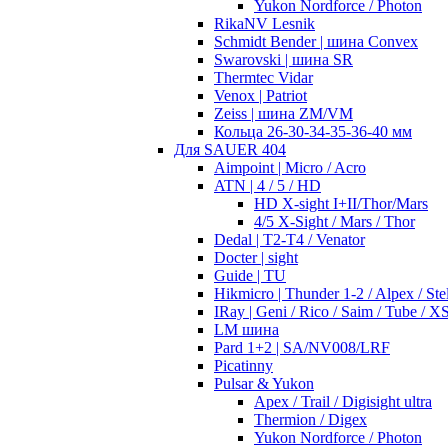
Yukon Nordforce / Photon
RikaNV Lesnik
Schmidt Bender | шина Convex
Swarovski | шина SR
Thermtec Vidar
Venox | Patriot
Zeiss | шина ZM/VM
Кольца 26-30-34-35-36-40 мм
Для SAUER 404
Aimpoint | Micro / Acro
ATN | 4 / 5 / HD
HD X-sight I+II/Thor/Mars
4/5 X-Sight / Mars / Thor
Dedal | T2-T4 / Venator
Docter | sight
Guide | TU
Hikmicro | Thunder 1-2 / Alpex / Stel
IRay | Geni / Rico / Saim / Tube / X
LM шина
Pard 1+2 | SA/NV008/LRF
Picatinny
Pulsar & Yukon
Apex / Trail / Digisight ultra
Thermion / Digex
Yukon Nordforce / Photon