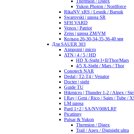
Thermion / Digex
Yukon Photon / Nordforce
RikaNV xRS / Lesnik / Barsuk
Swarovski | шина SR
SFH VARD
Venox | Patriot
Zeiss | шина ZM/VM
Кольца 26-30-34-35-36-40 мм
Для SAUER 303
Aimpoint | micro
ATN | 4 / 5 / HD
HD X-Sight I+II/Thor/Mars
4/5 X-Sight / Mars / Thor
Conotech NAR
Dedal | T2-T4 / Venator
Docter | sight
Guide TU
Hikmicro | Thunder 1-2 / Alpex / Stel
I Ray | Geni / Rico / Saim / Tube / X
LM шина
Pard 1+2 | SA/NV008/LRF
Picatinny
Pulsar & Yukon
Thermion / Digex
Trail / Apex / Digisight ultra