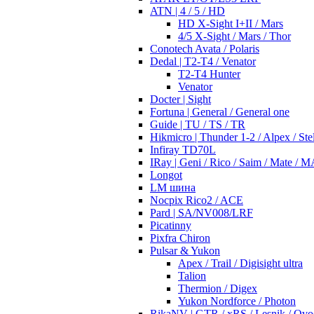
ATN | 4 / 5 / HD
HD X-Sight I+II / Mars
4/5 X-Sight / Mars / Thor
Conotech Avata / Polaris
Dedal | T2-T4 / Venator
T2-T4 Hunter
Venator
Docter | Sight
Fortuna | General / General one
Guide | TU / TS / TR
Hikmicro | Thunder 1-2 / Alpex / Stel
Infiray TD70L
IRay | Geni / Rico / Saim / Mate / 
Longot
LM шина
Nocpix Rico2 / ACE
Pard | SA/NV008/LRF
Picatinny
Pixfra Chiron
Pulsar & Yukon
Apex / Trail / Digisight ultra
Talion
Thermion / Digex
Yukon Nordforce / Photon
RikaNV | GTR / xRS / Lesnik / Ovo