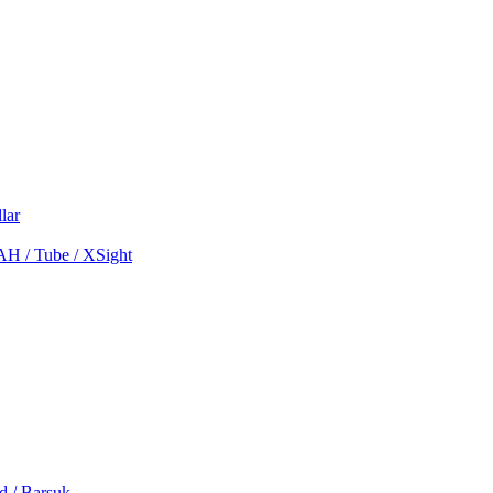
lar
MAH / Tube / XSight
d / Barsuk