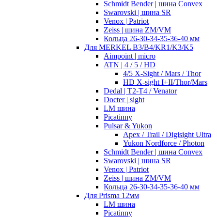
Schmidt Bender | шина Convex
Swarovski | шина SR
Venox | Patriot
Zeiss | шина ZM/VM
Кольца 26-30-34-35-36-40 мм
Для MERKEL B3/B4/KR1/K3/K5
Aimpoint | micro
ATN | 4 / 5 / HD
4/5 X-Sight / Mars / Thor
HD X-sight I+II/Thor/Mars
Dedal | T2-T4 / Venator
Docter | sight
LM шина
Picatinny
Pulsar & Yukon
Apex / Trail / Digisight Ultra
Yukon Nordforce / Photon
Schmidt Bender | шина Convex
Swarovski | шина SR
Venox | Patriot
Zeiss | шина ZM/VM
Кольца 26-30-34-35-36-40 мм
Для Prisma 12мм
LM шина
Picatinny