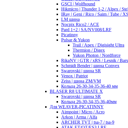
GSCI | Wolfhound
Hikmicro | Thunder 1-2 / Alpex / Stel
IRay | Geni / Rico / Saim / Tube / 
LM шина
Nocpix Rico2 / ACE
Pard 1+2 | SA/NV008/LRF
Picatinny
Pulsar & Yukon
Trail / Apex / Digisight Ultra
Thermion / Digex
Yukon Photon / Nordforce
RikaNV | GTR / xRS / Lesnik / Bar
Schmidt Bender | шина Convex
Swarovski | шина SR
Venox | Patriot
Zeiss | шина ZM/VM
Кольца 26-30-34-35-36-40 мм
BLASER R8 ULTIMATE X
Swarovski | шина SR
Кольца 26-30-34-35-36-40мм
Для WEAVER-PICATINNY
Aimpoint | Micro / Acro
Arkon | Arma / Alfa
ARCHER TVT | tsa-7 / tsa-9
ATAK ET/OT/ES3 LRF