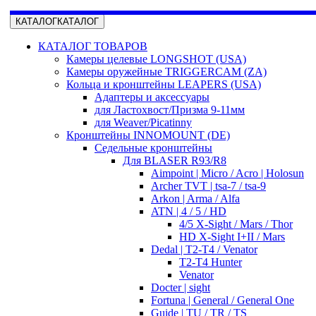
КАТАЛОГ
КАТАЛОГ
КАТАЛОГ ТОВАРОВ
Камеры целевые LONGSHOT (USA)
Камеры оружейные TRIGGERCAM (ZA)
Кольца и кронштейны LEAPERS (USA)
Адаптеры и аксессуары
для Ластохвост/Призма 9-11мм
для Weaver/Picatinny
Кронштейны INNOMOUNT (DE)
Седельные кронштейны
Для BLASER R93/R8
Aimpoint | Micro / Acro | Holosun
Archer TVT | tsa-7 / tsa-9
Arkon | Arma / Alfa
ATN | 4 / 5 / HD
4/5 X-Sight / Mars / Thor
HD X-Sight I+II / Mars
Dedal | T2-T4 / Venator
T2-T4 Hunter
Venator
Docter | sight
Fortuna | General / General One
Guide | TU / TR / TS