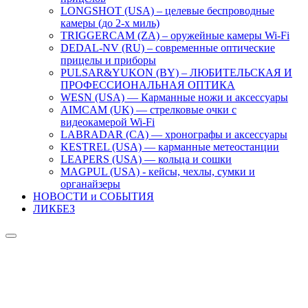
LONGSHOT (USA) – целевые беспроводные
камеры (до 2-х миль)
TRIGGERCAM (ZA) – оружейные камеры Wi-Fi
DEDAL-NV (RU) – современные оптические
прицелы и приборы
PULSAR&YUKON (BY) – ЛЮБИТЕЛЬСКАЯ И
ПРОФЕССИОНАЛЬНАЯ ОПТИКА
WESN (USA) — Карманные ножи и аксессуары
AIMCAM (UK) — стрелковые очки с
видеокамерой Wi-Fi
LABRADAR (CA) — хронографы и аксессуары
KESTREL (USA) — карманные метеостанции
LEAPERS (USA) — кольца и сошки
MAGPUL (USA) - кейсы, чехлы, сумки и
органайзеры
НОВОСТИ и СОБЫТИЯ
ЛИКБЕЗ