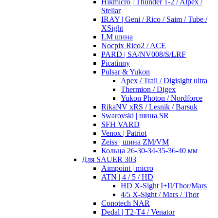
Hikmicro | Thunder 1-2 / Alpex /
Stellar
IRAY | Geni / Rico / Saim / Tube /
XSight
LM шина
Nocpix Rico2 / ACE
PARD | SA/NV008/S/LRF
Picatinny
Pulsar & Yukon
Apex / Trail / Digisight ultra
Thermion / Digex
Yukon Photon / Nordforce
RikaNV xRS / Lesnik / Barsuk
Swarovski | шина SR
SFH VARD
Venox | Patriot
Zeiss | шина ZM/VM
Кольца 26-30-34-35-36-40 мм
Для SAUER 303
Aimpoint | micro
ATN | 4 / 5 / HD
HD X-Sight I+II/Thor/Mars
4/5 X-Sight / Mars / Thor
Conotech NAR
Dedal | T2-T4 / Venator