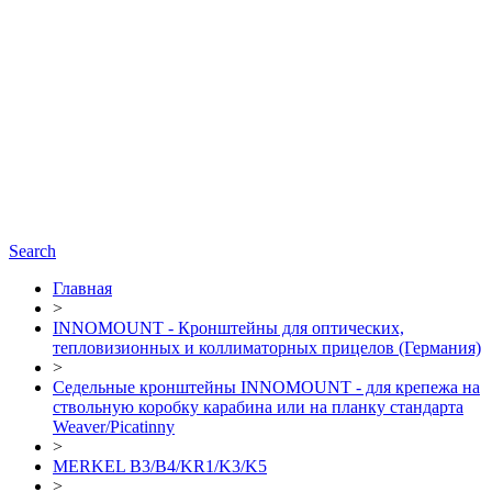
Search
Главная
>
INNOMOUNT - Кронштейны для оптических,
тепловизионных и коллиматорных прицелов (Германия)
>
Седельные кронштейны INNOMOUNT - для крепежа на
ствольную коробку карабина или на планку стандарта
Weaver/Picatinny
>
MERKEL B3/B4/KR1/K3/K5
>