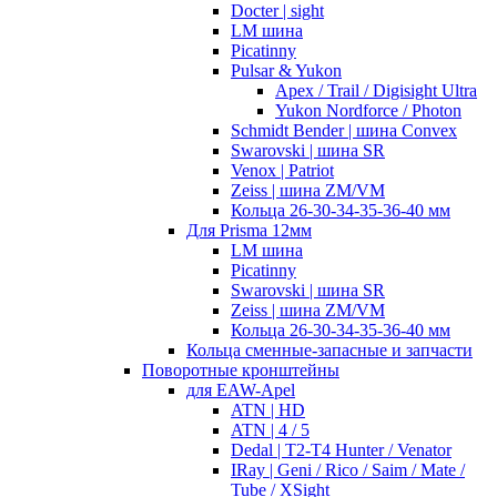
Docter | sight
LM шина
Picatinny
Pulsar & Yukon
Apex / Trail / Digisight Ultra
Yukon Nordforce / Photon
Schmidt Bender | шина Convex
Swarovski | шина SR
Venox | Patriot
Zeiss | шина ZM/VM
Кольца 26-30-34-35-36-40 мм
Для Prisma 12мм
LM шина
Picatinny
Swarovski | шина SR
Zeiss | шина ZM/VM
Кольца 26-30-34-35-36-40 мм
Кольца сменные-запасные и запчасти
Поворотные кронштейны
для EAW-Apel
ATN | HD
ATN | 4 / 5
Dedal | T2-T4 Hunter / Venator
IRay | Geni / Rico / Saim / Mate /
Tube / XSight