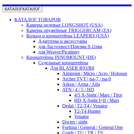
КАТАЛОГ
КАТАЛОГ
КАТАЛОГ ТОВАРОВ
Камеры целевые LONGSHOT (USA)
Камеры оружейные TRIGGERCAM (ZA)
Кольца и кронштейны LEAPERS (USA)
Адаптеры и аксессуары
для Ластохвост/Призма 9-11мм
для Weaver/Picatinny
Кронштейны INNOMOUNT (DE)
Седельные кронштейны
Для BLASER R93/R8
Aimpoint | Micro / Acro | Holosun
Archer TVT | tsa-7 / tsa-9
Arkon | Arma / Alfa
ATN | 4 / 5 / HD
4/5 X-Sight / Mars / Thor
HD X-Sight I+II / Mars
Dedal | T2-T4 / Venator
T2-T4 Hunter
Venator
Docter | sight
Fortuna | General / General One
Guide | TU / TR / TS