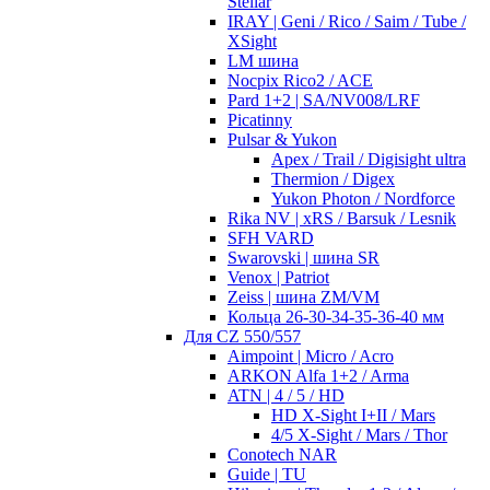
Stellar
IRAY | Geni / Rico / Saim / Tube /
XSight
LM шина
Nocpix Rico2 / ACE
Pard 1+2 | SA/NV008/LRF
Picatinny
Pulsar & Yukon
Apex / Trail / Digisight ultra
Thermion / Digex
Yukon Photon / Nordforce
Rika NV | xRS / Barsuk / Lesnik
SFH VARD
Swarovski | шина SR
Venox | Patriot
Zeiss | шина ZM/VM
Кольца 26-30-34-35-36-40 мм
Для CZ 550/557
Aimpoint | Micro / Acro
ARKON Alfa 1+2 / Arma
ATN | 4 / 5 / HD
HD X-Sight I+II / Mars
4/5 X-Sight / Mars / Thor
Conotech NAR
Guide | TU