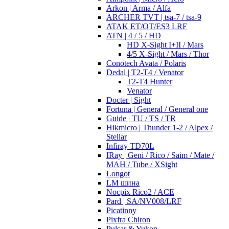
Arkon | Arma / Alfa
ARCHER TVT | tsa-7 / tsa-9
ATAK ET/OT/ES3 LRF
ATN | 4 / 5 / HD
HD X-Sight I+II / Mars
4/5 X-Sight / Mars / Thor
Conotech Avata / Polaris
Dedal | T2-T4 / Venator
T2-T4 Hunter
Venator
Docter | Sight
Fortuna | General / General one
Guide | TU / TS / TR
Hikmicro | Thunder 1-2 / Alpex /
Stellar
Infiray TD70L
IRay | Geni / Rico / Saim / Mate /
MAH / Tube / XSight
Longot
LM шина
Nocpix Rico2 / ACE
Pard | SA/NV008/LRF
Picatinny
Pixfra Chiron
Pulsar & Yukon