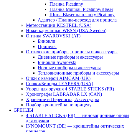
Планка Picatinny
Планка Multirail Picatinny/Blaser
Шина Blaser на планку Picatinny
Адаптер / Планка-переход для прицела
Метеостанции KESTREL (USA)
Ножи карманные WESN (USA-Sweden)
Оптика SWAROVSKI (AT)
Бинокли
Прицелы
Оптические приборы, прицелы и аксессуары
Дневные приборы и аксессуары
Бинокли Swarovski
Ночные приборы и аксессуары
Тепловизионные приборы и аксессуары
Очки с камерой AIMCAM (UK)
Сошки/Биподы LEAPERS (USA)
Упоры для оружия 4 STABLE STICKS (FR)
Хронографы LABRADAR LX (CAN)
Хранение и Переноска, Аксессуары
Подбор кронштейна по прицелу
БРЕНДЫ
4 STABLE STICKS (FR) — инновационные опоры
для оружия
INNOMOUNT (DE) — кронштейны оптических
прицелов