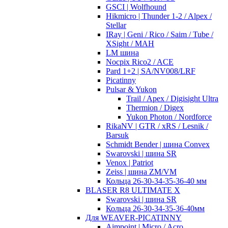
GSCI | Wolfhound
Hikmicro | Thunder 1-2 / Alpex /
Stellar
IRay | Geni / Rico / Saim / Tube /
XSight / MAH
LM шина
Nocpix Rico2 / ACE
Pard 1+2 | SA/NV008/LRF
Picatinny
Pulsar & Yukon
Trail / Apex / Digisight Ultra
Thermion / Digex
Yukon Photon / Nordforce
RikaNV | GTR / xRS / Lesnik /
Barsuk
Schmidt Bender | шина Convex
Swarovski | шина SR
Venox | Patriot
Zeiss | шина ZM/VM
Кольца 26-30-34-35-36-40 мм
BLASER R8 ULTIMATE X
Swarovski | шина SR
Кольца 26-30-34-35-36-40мм
Для WEAVER-PICATINNY
Aimpoint | Micro / Acro