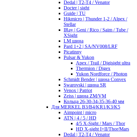
Dedal | T2-T4 / Venator
Docter | sight
Guide | TU
Hikmicro | Thunder 1-2 / Alpex /
Stellar
IRay | Geni / Rico / Saim / Tube /
XSight
LM шина
Pard 1+2 | SA/NV008/LRF
Picatinny
Pulsar & Yukon
Apex / Trail / Digisight ultra
Thermion / Digex
Yukon Nordforce / Photon
Schmidt Bender | шина Convex
Swarovski | шина SR
Venox | Patriot
Zeiss | шина ZM/VM
Кольца 26-30-34-35-36-40 мм
Для MERKEL B3/B4/KR1/K3/K5
Aimpoint | micro
ATN | 4 / 5 / HD
4/5 X-Sight / Mars / Thor
HD X-sight I+II/Thor/Mars
Dedal | T2-T4 / Venator