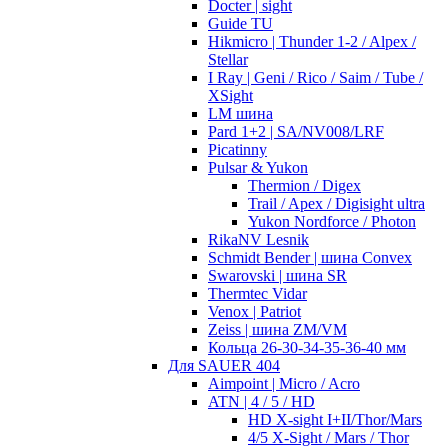
Docter | sight
Guide TU
Hikmicro | Thunder 1-2 / Alpex /
Stellar
I Ray | Geni / Rico / Saim / Tube /
XSight
LM шина
Pard 1+2 | SA/NV008/LRF
Picatinny
Pulsar & Yukon
Thermion / Digex
Trail / Apex / Digisight ultra
Yukon Nordforce / Photon
RikaNV Lesnik
Schmidt Bender | шина Convex
Swarovski | шина SR
Thermtec Vidar
Venox | Patriot
Zeiss | шина ZM/VM
Кольца 26-30-34-35-36-40 мм
Для SAUER 404
Aimpoint | Micro / Acro
ATN | 4 / 5 / HD
HD X-sight I+II/Thor/Mars
4/5 X-Sight / Mars / Thor