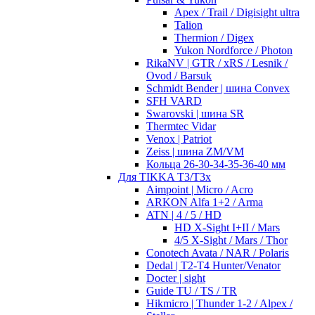
Apex / Trail / Digisight ultra
Talion
Thermion / Digex
Yukon Nordforce / Photon
RikaNV | GTR / xRS / Lesnik /
Ovod / Barsuk
Schmidt Bender | шина Convex
SFH VARD
Swarovski | шина SR
Thermtec Vidar
Venox | Patriot
Zeiss | шина ZM/VM
Кольца 26-30-34-35-36-40 мм
Для TIKKA T3/T3x
Aimpoint | Micro / Acro
ARKON Alfa 1+2 / Arma
ATN | 4 / 5 / HD
HD X-Sight I+II / Mars
4/5 X-Sight / Mars / Thor
Conotech Avata / NAR / Polaris
Dedal | T2-T4 Hunter/Venator
Docter | sight
Guide TU / TS / TR
Hikmicro | Thunder 1-2 / Alpex /