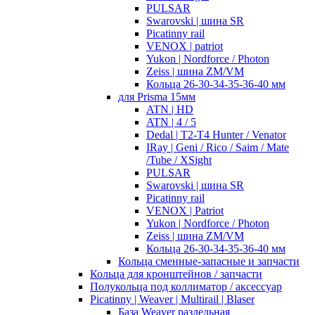
PULSAR
Swarovski | шина SR
Picatinny rail
VENOX | patriot
Yukon | Nordforce / Photon
Zeiss | шина ZM/VM
Кольца 26-30-34-35-36-40 мм
для Prisma 15мм
ATN | HD
ATN | 4 / 5
Dedal | T2-T4 Hunter / Venator
IRay | Geni / Rico / Saim / Mate
/Tube / XSight
PULSAR
Swarovski | шина SR
Picatinny rail
VENOX | Patriot
Yukon | Nordforce / Photon
Zeiss | шина ZM/VM
Кольца 26-30-34-35-36-40 мм
Кольца сменные-запасные и запчасти
Кольца для кронштейнов / запчасти
Полукольца под коллиматор / аксессуар
Picatinny | Weaver | Multirail | Blaser
База Weaver раздельная