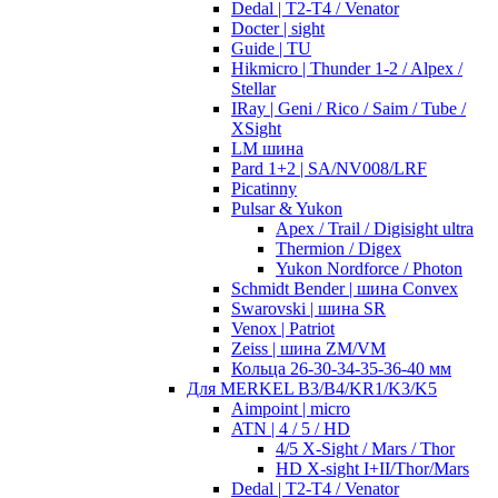
Dedal | T2-T4 / Venator
Docter | sight
Guide | TU
Hikmicro | Thunder 1-2 / Alpex /
Stellar
IRay | Geni / Rico / Saim / Tube /
XSight
LM шина
Pard 1+2 | SA/NV008/LRF
Picatinny
Pulsar & Yukon
Apex / Trail / Digisight ultra
Thermion / Digex
Yukon Nordforce / Photon
Schmidt Bender | шина Convex
Swarovski | шина SR
Venox | Patriot
Zeiss | шина ZM/VM
Кольца 26-30-34-35-36-40 мм
Для MERKEL B3/B4/KR1/K3/K5
Aimpoint | micro
ATN | 4 / 5 / HD
4/5 X-Sight / Mars / Thor
HD X-sight I+II/Thor/Mars
Dedal | T2-T4 / Venator