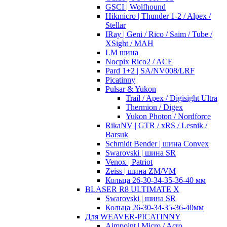
GSCI | Wolfhound
Hikmicro | Thunder 1-2 / Alpex /
Stellar
IRay | Geni / Rico / Saim / Tube /
XSight / MAH
LM шина
Nocpix Rico2 / ACE
Pard 1+2 | SA/NV008/LRF
Picatinny
Pulsar & Yukon
Trail / Apex / Digisight Ultra
Thermion / Digex
Yukon Photon / Nordforce
RikaNV | GTR / xRS / Lesnik /
Barsuk
Schmidt Bender | шина Convex
Swarovski | шина SR
Venox | Patriot
Zeiss | шина ZM/VM
Кольца 26-30-34-35-36-40 мм
BLASER R8 ULTIMATE X
Swarovski | шина SR
Кольца 26-30-34-35-36-40мм
Для WEAVER-PICATINNY
Aimpoint | Micro / Acro