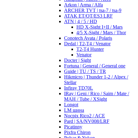
Arkon | Arma / Alfa
ARCHER TVT | tsa-7 / tsa-9
ATAK ET/OT/ES3 LRF
ATN | 4 / 5 / HD
HD X-Sight I+II / Mars
4/5 X-Sight / Mars / Thor
Conotech Avata / Polaris
Dedal | T2-T4 / Venator
T2-T4 Hunter
Venator
Docter | Sight
Fortuna | General / General one
Guide | TU / TS / TR
Hikmicro | Thunder 1-2 / Alpex /
Stellar
Infiray TD70L
IRay | Geni / Rico / Saim / Mate /
MAH / Tube / XSight
Longot
LM шина
Nocpix Rico2 / ACE
Pard | SA/NV008/LRF
Picatinny
Pixfra Chiron
Pulsar & Yukon