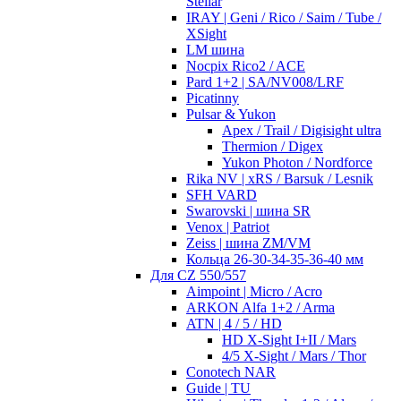
Stellar
IRAY | Geni / Rico / Saim / Tube /
XSight
LM шина
Nocpix Rico2 / ACE
Pard 1+2 | SA/NV008/LRF
Picatinny
Pulsar & Yukon
Apex / Trail / Digisight ultra
Thermion / Digex
Yukon Photon / Nordforce
Rika NV | xRS / Barsuk / Lesnik
SFH VARD
Swarovski | шина SR
Venox | Patriot
Zeiss | шина ZM/VM
Кольца 26-30-34-35-36-40 мм
Для CZ 550/557
Aimpoint | Micro / Acro
ARKON Alfa 1+2 / Arma
ATN | 4 / 5 / HD
HD X-Sight I+II / Mars
4/5 X-Sight / Mars / Thor
Conotech NAR
Guide | TU