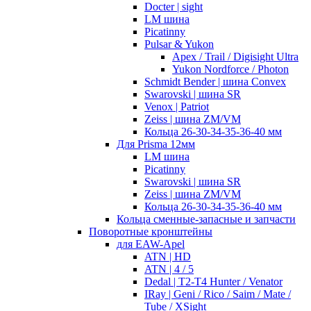
Docter | sight
LM шина
Picatinny
Pulsar & Yukon
Apex / Trail / Digisight Ultra
Yukon Nordforce / Photon
Schmidt Bender | шина Convex
Swarovski | шина SR
Venox | Patriot
Zeiss | шина ZM/VM
Кольца 26-30-34-35-36-40 мм
Для Prisma 12мм
LM шина
Picatinny
Swarovski | шина SR
Zeiss | шина ZM/VM
Кольца 26-30-34-35-36-40 мм
Кольца сменные-запасные и запчасти
Поворотные кронштейны
для EAW-Apel
ATN | HD
ATN | 4 / 5
Dedal | T2-T4 Hunter / Venator
IRay | Geni / Rico / Saim / Mate /
Tube / XSight