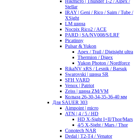
Hikmicro | Thunder 1-2 / Alpex /
Stellar
IRAY | Geni / Rico / Saim / Tube /
XSight
LM шина
Nocpix Rico2 / ACE
PARD | SA/NV008/S/LRF
Picatinny
Pulsar & Yukon
Apex / Trail / Digisight ultra
Thermion / Digex
Yukon Photon / Nordforce
RikaNV xRS / Lesnik / Barsuk
Swarovski | шина SR
SFH VARD
Venox | Patriot
Zeiss | шина ZM/VM
Кольца 26-30-34-35-36-40 мм
Для SAUER 303
Aimpoint | micro
ATN | 4 / 5 / HD
HD X-Sight I+II/Thor/Mars
4/5 X-Sight / Mars / Thor
Conotech NAR
Dedal | T2-T4 / Venator