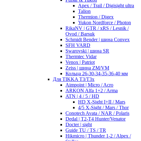
Apex / Trail / Digisight ultra
Talion
Thermion / Digex
Yukon Nordforce / Photon
RikaNV | GTR / xRS / Lesnik /
Ovod / Barsuk
Schmidt Bender | шина Convex
SFH VARD
Swarovski | шина SR
Thermtec Vidar
Venox | Patriot
Zeiss | шина ZM/VM
Кольца 26-30-34-35-36-40 мм
Для TIKKA T3/T3x
Aimpoint | Micro / Acro
ARKON Alfa 1+2 / Arma
ATN | 4 / 5 / HD
HD X-Sight I+II / Mars
4/5 X-Sight / Mars / Thor
Conotech Avata / NAR / Polaris
Dedal | T2-T4 Hunter/Venator
Docter | sight
Guide TU / TS / TR
Hikmicro | Thunder 1-2 / Alpex /