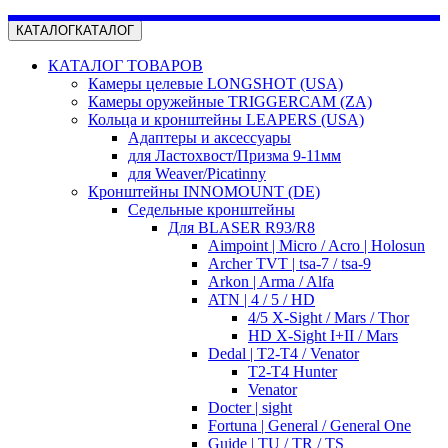
КАТАЛОГ
КАТАЛОГ
КАТАЛОГ ТОВАРОВ
Камеры целевые LONGSHOT (USA)
Камеры оружейные TRIGGERCAM (ZA)
Кольца и кронштейны LEAPERS (USA)
Адаптеры и аксессуары
для Ластохвост/Призма 9-11мм
для Weaver/Picatinny
Кронштейны INNOMOUNT (DE)
Седельные кронштейны
Для BLASER R93/R8
Aimpoint | Micro / Acro | Holosun
Archer TVT | tsa-7 / tsa-9
Arkon | Arma / Alfa
ATN | 4 / 5 / HD
4/5 X-Sight / Mars / Thor
HD X-Sight I+II / Mars
Dedal | T2-T4 / Venator
T2-T4 Hunter
Venator
Docter | sight
Fortuna | General / General One
Guide | TU / TR / TS