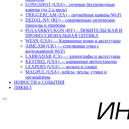
LONGSHOT (USA) – целевые беспроводные
камеры (до 2-х миль)
TRIGGERCAM (ZA) – оружейные камеры Wi-Fi
DEDAL-NV (RU) – современные оптические
прицелы и приборы
PULSAR&YUKON (BY) – ЛЮБИТЕЛЬСКАЯ И
ПРОФЕССИОНАЛЬНАЯ ОПТИКА
WESN (USA) — Карманные ножи и аксессуары
AIMCAM (UK) — стрелковые очки с
видеокамерой Wi-Fi
LABRADAR (CA) — хронографы и аксессуары
KESTREL (USA) — карманные метеостанции
LEAPERS (USA) — кольца и сошки
MAGPUL (USA) - кейсы, чехлы, сумки и
органайзеры
НОВОСТИ и СОБЫТИЯ
ЛИКБЕЗ