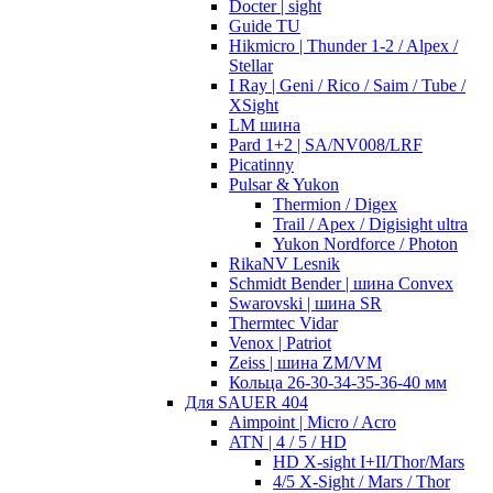
Docter | sight
Guide TU
Hikmicro | Thunder 1-2 / Alpex /
Stellar
I Ray | Geni / Rico / Saim / Tube /
XSight
LM шина
Pard 1+2 | SA/NV008/LRF
Picatinny
Pulsar & Yukon
Thermion / Digex
Trail / Apex / Digisight ultra
Yukon Nordforce / Photon
RikaNV Lesnik
Schmidt Bender | шина Convex
Swarovski | шина SR
Thermtec Vidar
Venox | Patriot
Zeiss | шина ZM/VM
Кольца 26-30-34-35-36-40 мм
Для SAUER 404
Aimpoint | Micro / Acro
ATN | 4 / 5 / HD
HD X-sight I+II/Thor/Mars
4/5 X-Sight / Mars / Thor