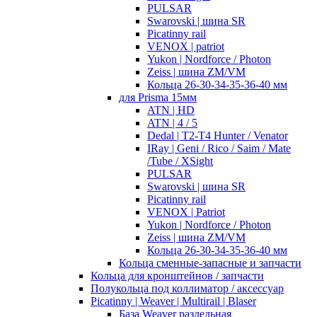
PULSAR
Swarovski | шина SR
Picatinny rail
VENOX | patriot
Yukon | Nordforce / Photon
Zeiss | шина ZM/VM
Кольца 26-30-34-35-36-40 мм
для Prisma 15мм
ATN | HD
ATN | 4 / 5
Dedal | T2-T4 Hunter / Venator
IRay | Geni / Rico / Saim / Mate
/Tube / XSight
PULSAR
Swarovski | шина SR
Picatinny rail
VENOX | Patriot
Yukon | Nordforce / Photon
Zeiss | шина ZM/VM
Кольца 26-30-34-35-36-40 мм
Кольца сменные-запасные и запчасти
Кольца для кронштейнов / запчасти
Полукольца под коллиматор / аксессуар
Picatinny | Weaver | Multirail | Blaser
База Weaver раздельная