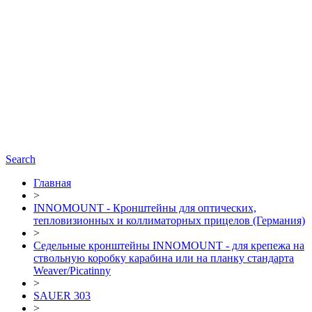
Search
Главная
>
INNOMOUNT - Кронштейны для оптических,
тепловизионных и коллиматорных прицелов (Германия)
>
Седельные кронштейны INNOMOUNT - для крепежа на
ствольную коробку карабина или на планку стандарта
Weaver/Picatinny
>
SAUER 303
>