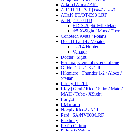
Arkon | Arma / Alfa
ARCHER TVT | tsa-7 / tsa-9
ATAK ET/OT/ES3 LRF
ATN | 4 / 5 / HD
HD X-Sight I+II / Mars
4/5 X-Sight / Mars / Thor
Conotech Avata / Polaris
Dedal | T2-T4 / Venator
T2-T4 Hunter
Venator
Docter | Sight
Fortuna | General / General one
Guide | TU / TS / TR
Hikmicro | Thunder 1-2 / Alpex /
Stellar
Infiray TD70L
IRay | Geni / Rico / Saim / Mate /
MAH / Tube / XSight
Longot
LM шина
Nocpix Rico2 / ACE
Pard | SA/NV008/LRF
Picatinny
Pixfra Chiron
Pulsar & Yukon