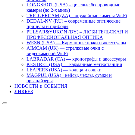
LONGSHOT (USA) – целевые беспроводные
камеры (до 2-х миль)
TRIGGERCAM (ZA) – оружейные камеры Wi-Fi
DEDAL-NV (RU) – современные оптические
прицелы и приборы
PULSAR&YUKON (BY) – ЛЮБИТЕЛЬСКАЯ И
ПРОФЕССИОНАЛЬНАЯ ОПТИКА
WESN (USA) — Карманные ножи и аксессуары
AIMCAM (UK) — стрелковые очки с
видеокамерой Wi-Fi
LABRADAR (CA) — хронографы и аксессуары
KESTREL (USA) — карманные метеостанции
LEAPERS (USA) — кольца и сошки
MAGPUL (USA) - кейсы, чехлы, сумки и
органайзеры
НОВОСТИ и СОБЫТИЯ
ЛИКБЕЗ