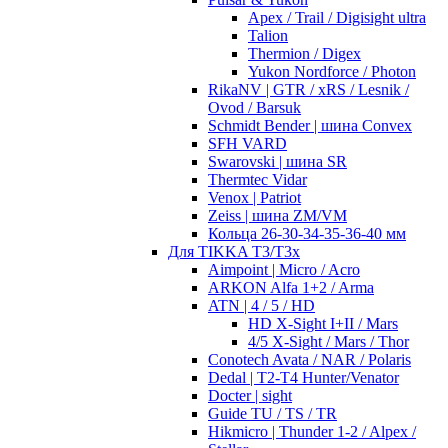
Apex / Trail / Digisight ultra
Talion
Thermion / Digex
Yukon Nordforce / Photon
RikaNV | GTR / xRS / Lesnik /
Ovod / Barsuk
Schmidt Bender | шина Convex
SFH VARD
Swarovski | шина SR
Thermtec Vidar
Venox | Patriot
Zeiss | шина ZM/VM
Кольца 26-30-34-35-36-40 мм
Для TIKKA T3/T3x
Aimpoint | Micro / Acro
ARKON Alfa 1+2 / Arma
ATN | 4 / 5 / HD
HD X-Sight I+II / Mars
4/5 X-Sight / Mars / Thor
Conotech Avata / NAR / Polaris
Dedal | T2-T4 Hunter/Venator
Docter | sight
Guide TU / TS / TR
Hikmicro | Thunder 1-2 / Alpex /