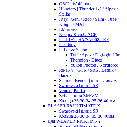
GSCI | Wolfhound
Hikmicro | Thunder 1-2 / Alpex /
Stellar
IRay | Geni / Rico / Saim / Tube /
XSight / MAH
LM шина
Nocpix Rico2 / ACE
Pard 1+2 | SA/NV008/LRF
Picatinny
Pulsar & Yukon
Trail / Apex / Digisight Ultra
Thermion / Digex
Yukon Photon / Nordforce
RikaNV | GTR / xRS / Lesnik /
Barsuk
Schmidt Bender | шина Convex
Swarovski | шина SR
Venox | Patriot
Zeiss | шина ZM/VM
Кольца 26-30-34-35-36-40 мм
BLASER R8 ULTIMATE X
Swarovski | шина SR
Кольца 26-30-34-35-36-40мм
Для WEAVER-PICATINNY
Aimpoint | Micro / Acro