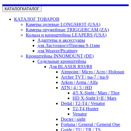
КАТАЛОГ
КАТАЛОГ
КАТАЛОГ ТОВАРОВ
Камеры целевые LONGSHOT (USA)
Камеры оружейные TRIGGERCAM (ZA)
Кольца и кронштейны LEAPERS (USA)
Адаптеры и аксессуары
для Ластохвост/Призма 9-11мм
для Weaver/Picatinny
Кронштейны INNOMOUNT (DE)
Седельные кронштейны
Для BLASER R93/R8
Aimpoint | Micro / Acro | Holosun
Archer TVT | tsa-7 / tsa-9
Arkon | Arma / Alfa
ATN | 4 / 5 / HD
4/5 X-Sight / Mars / Thor
HD X-Sight I+II / Mars
Dedal | T2-T4 / Venator
T2-T4 Hunter
Venator
Docter | sight
Fortuna | General / General One
Guide | TU / TR / TS