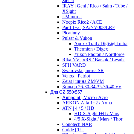
Stellar
IRAY | Geni / Rico / Saim / Tube /
XSight
LM шина
Nocpix Rico2 / ACE
Pard 1+2 | SA/NV008/LRF
Picatinny
Pulsar & Yukon
Apex / Trail / Digisight ultra
Thermion / Digex
Yukon Photon / Nordforce
Rika NV | xRS / Barsuk / Lesnik
SFH VARD
Swarovski | шина SR
Venox | Patriot
Zeiss | шина ZM/VM
Кольца 26-30-34-35-36-40 мм
Для CZ 550/557
Aimpoint | Micro / Acro
ARKON Alfa 1+2 / Arma
ATN | 4 / 5 / HD
HD X-Sight I+II / Mars
4/5 X-Sight / Mars / Thor
Conotech NAR
Guide | TU