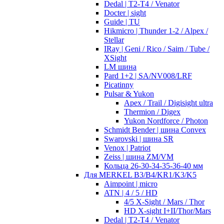
Dedal | T2-T4 / Venator
Docter | sight
Guide | TU
Hikmicro | Thunder 1-2 / Alpex /
Stellar
IRay | Geni / Rico / Saim / Tube /
XSight
LM шина
Pard 1+2 | SA/NV008/LRF
Picatinny
Pulsar & Yukon
Apex / Trail / Digisight ultra
Thermion / Digex
Yukon Nordforce / Photon
Schmidt Bender | шина Convex
Swarovski | шина SR
Venox | Patriot
Zeiss | шина ZM/VM
Кольца 26-30-34-35-36-40 мм
Для MERKEL B3/B4/KR1/K3/K5
Aimpoint | micro
ATN | 4 / 5 / HD
4/5 X-Sight / Mars / Thor
HD X-sight I+II/Thor/Mars
Dedal | T2-T4 / Venator