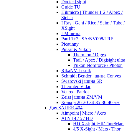
Docter | sight
Guide TU
Hikmicro | Thunder 1-2 / Alpex /
Stellar
I Ray | Geni / Rico / Saim / Tube /
XSight
LM шина
Pard 1+2 | SA/NV008/LRF
Picatinny
Pulsar & Yukon
Thermion / Digex
Trail / Apex / Digisight ultra
Yukon Nordforce / Photon
RikaNV Lesnik
Schmidt Bender | шина Convex
Swarovski | шина SR
Thermtec Vidar
Venox | Patriot
Zeiss | шина ZM/VM
Кольца 26-30-34-35-36-40 мм
Для SAUER 404
Aimpoint | Micro / Acro
ATN | 4 / 5 / HD
HD X-sight I+II/Thor/Mars
4/5 X-Sight / Mars / Thor