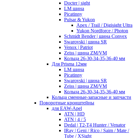
Docter | sight
LM шина
Picatinny
Pulsar & Yukon
Apex / Trail / Digisight Ultra
Yukon Nordforce / Photon
Schmidt Bender | шина Convex
Swarovski | шина SR
Venox | Patriot
Zeiss | шина ZM/VM
Кольца 26-30-34-35-36-40 мм
Для Prisma 12мм
LM шина
Picatinny
Swarovski | шина SR
Zeiss | шина ZM/VM
Кольца 26-30-34-35-36-40 мм
Кольца сменные-запасные и запчасти
Поворотные кронштейны
для EAW-Apel
ATN | HD
ATN | 4 / 5
Dedal | T2-T4 Hunter / Venator
IRay | Geni / Rico / Saim / Mate /
Tube / XSight