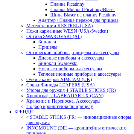
Планка Picatinny
Планка Multirail Picatinny/Blaser
Шина Blaser на планку Picatinny
Адаптер / Планка-переход для прицела
Метеостанции KESTREL (USA)
Ножи карманные WESN (USA-Sweden)
Оптика SWAROVSKI (AT)
Бинокли
Прицелы
Оптические приборы, прицелы и аксессуары
Дневные приборы и аксессуары
Бинокли Swarovski
Ночные приборы и аксессуары
Тепловизионные приборы и аксессуары
Очки с камерой AIMCAM (UK)
Сошки/Биподы LEAPERS (USA)
Упоры для оружия 4 STABLE STICKS (FR)
Хронографы LABRADAR LX (CAN)
Хранение и Переноска, Аксессуары
Подбор кронштейна по прицелу
БРЕНДЫ
4 STABLE STICKS (FR) — инновационные опоры
для оружия
INNOMOUNT (DE) — кронштейны оптических
прицелов