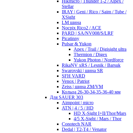
Hikmicro | Thunder 1-2 / Alpex /
Stellar
IRAY | Geni / Rico / Saim / Tube /
XSight
LM шина
Nocpix Rico2 / ACE
PARD | SA/NV008/S/LRF
Picatinny
Pulsar & Yukon
Apex / Trail / Digisight ultra
Thermion / Digex
Yukon Photon / Nordforce
RikaNV xRS / Lesnik / Barsuk
Swarovski | шина SR
SFH VARD
Venox | Patriot
Zeiss | шина ZM/VM
Кольца 26-30-34-35-36-40 мм
Для SAUER 303
Aimpoint | micro
ATN | 4 / 5 / HD
HD X-Sight I+II/Thor/Mars
4/5 X-Sight / Mars / Thor
Conotech NAR
Dedal | T2-T4 / Venator