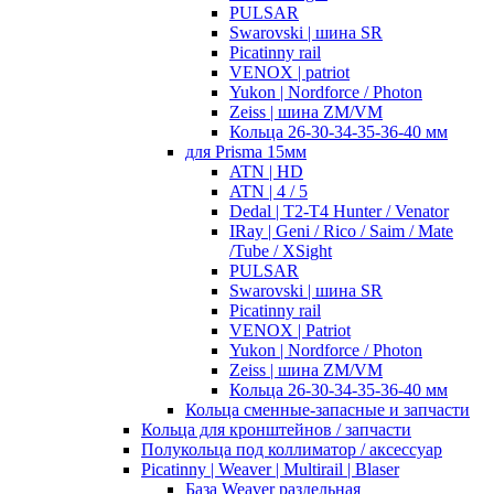
PULSAR
Swarovski | шина SR
Picatinny rail
VENOX | patriot
Yukon | Nordforce / Photon
Zeiss | шина ZM/VM
Кольца 26-30-34-35-36-40 мм
для Prisma 15мм
ATN | HD
ATN | 4 / 5
Dedal | T2-T4 Hunter / Venator
IRay | Geni / Rico / Saim / Mate
/Tube / XSight
PULSAR
Swarovski | шина SR
Picatinny rail
VENOX | Patriot
Yukon | Nordforce / Photon
Zeiss | шина ZM/VM
Кольца 26-30-34-35-36-40 мм
Кольца сменные-запасные и запчасти
Кольца для кронштейнов / запчасти
Полукольца под коллиматор / аксессуар
Picatinny | Weaver | Multirail | Blaser
База Weaver раздельная