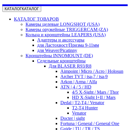
КАТАЛОГ
КАТАЛОГ
КАТАЛОГ ТОВАРОВ
Камеры целевые LONGSHOT (USA)
Камеры оружейные TRIGGERCAM (ZA)
Кольца и кронштейны LEAPERS (USA)
Адаптеры и аксессуары
для Ластохвост/Призма 9-11мм
для Weaver/Picatinny
Кронштейны INNOMOUNT (DE)
Седельные кронштейны
Для BLASER R93/R8
Aimpoint | Micro / Acro | Holosun
Archer TVT | tsa-7 / tsa-9
Arkon | Arma / Alfa
ATN | 4 / 5 / HD
4/5 X-Sight / Mars / Thor
HD X-Sight I+II / Mars
Dedal | T2-T4 / Venator
T2-T4 Hunter
Venator
Docter | sight
Fortuna | General / General One
Guide | TU / TR / TS