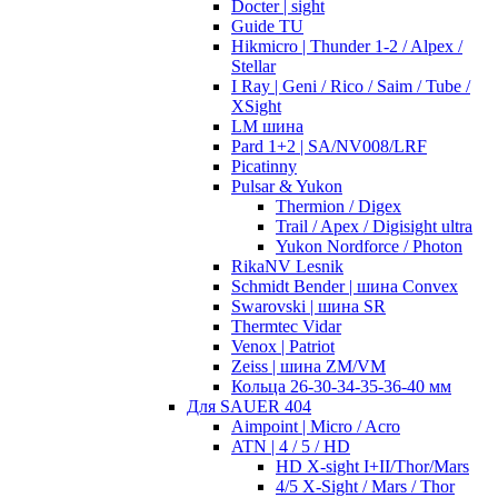
Docter | sight
Guide TU
Hikmicro | Thunder 1-2 / Alpex /
Stellar
I Ray | Geni / Rico / Saim / Tube /
XSight
LM шина
Pard 1+2 | SA/NV008/LRF
Picatinny
Pulsar & Yukon
Thermion / Digex
Trail / Apex / Digisight ultra
Yukon Nordforce / Photon
RikaNV Lesnik
Schmidt Bender | шина Convex
Swarovski | шина SR
Thermtec Vidar
Venox | Patriot
Zeiss | шина ZM/VM
Кольца 26-30-34-35-36-40 мм
Для SAUER 404
Aimpoint | Micro / Acro
ATN | 4 / 5 / HD
HD X-sight I+II/Thor/Mars
4/5 X-Sight / Mars / Thor