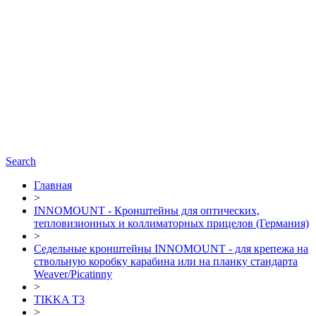
Search
Главная
>
INNOMOUNT - Кронштейны для оптических,
тепловизионных и коллиматорных прицелов (Германия)
>
Седельные кронштейны INNOMOUNT - для крепежа на
ствольную коробку карабина или на планку стандарта
Weaver/Picatinny
>
TIKKA T3
>