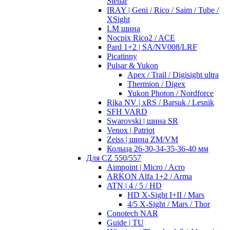
Stellar
IRAY | Geni / Rico / Saim / Tube /
XSight
LM шина
Nocpix Rico2 / ACE
Pard 1+2 | SA/NV008/LRF
Picatinny
Pulsar & Yukon
Apex / Trail / Digisight ultra
Thermion / Digex
Yukon Photon / Nordforce
Rika NV | xRS / Barsuk / Lesnik
SFH VARD
Swarovski | шина SR
Venox | Patriot
Zeiss | шина ZM/VM
Кольца 26-30-34-35-36-40 мм
Для CZ 550/557
Aimpoint | Micro / Acro
ARKON Alfa 1+2 / Arma
ATN | 4 / 5 / HD
HD X-Sight I+II / Mars
4/5 X-Sight / Mars / Thor
Conotech NAR
Guide | TU