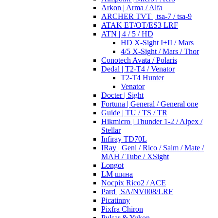
Arkon | Arma / Alfa
ARCHER TVT | tsa-7 / tsa-9
ATAK ET/OT/ES3 LRF
ATN | 4 / 5 / HD
HD X-Sight I+II / Mars
4/5 X-Sight / Mars / Thor
Conotech Avata / Polaris
Dedal | T2-T4 / Venator
T2-T4 Hunter
Venator
Docter | Sight
Fortuna | General / General one
Guide | TU / TS / TR
Hikmicro | Thunder 1-2 / Alpex /
Stellar
Infiray TD70L
IRay | Geni / Rico / Saim / Mate /
MAH / Tube / XSight
Longot
LM шина
Nocpix Rico2 / ACE
Pard | SA/NV008/LRF
Picatinny
Pixfra Chiron
Pulsar & Yukon