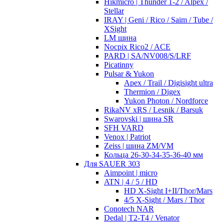
Hikmicro | Thunder 1-2 / Alpex /
Stellar
IRAY | Geni / Rico / Saim / Tube /
XSight
LM шина
Nocpix Rico2 / ACE
PARD | SA/NV008/S/LRF
Picatinny
Pulsar & Yukon
Apex / Trail / Digisight ultra
Thermion / Digex
Yukon Photon / Nordforce
RikaNV xRS / Lesnik / Barsuk
Swarovski | шина SR
SFH VARD
Venox | Patriot
Zeiss | шина ZM/VM
Кольца 26-30-34-35-36-40 мм
Для SAUER 303
Aimpoint | micro
ATN | 4 / 5 / HD
HD X-Sight I+II/Thor/Mars
4/5 X-Sight / Mars / Thor
Conotech NAR
Dedal | T2-T4 / Venator