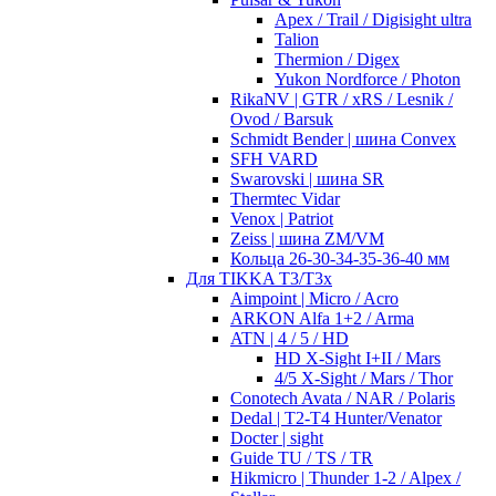
Apex / Trail / Digisight ultra
Talion
Thermion / Digex
Yukon Nordforce / Photon
RikaNV | GTR / xRS / Lesnik /
Ovod / Barsuk
Schmidt Bender | шина Convex
SFH VARD
Swarovski | шина SR
Thermtec Vidar
Venox | Patriot
Zeiss | шина ZM/VM
Кольца 26-30-34-35-36-40 мм
Для TIKKA T3/T3x
Aimpoint | Micro / Acro
ARKON Alfa 1+2 / Arma
ATN | 4 / 5 / HD
HD X-Sight I+II / Mars
4/5 X-Sight / Mars / Thor
Conotech Avata / NAR / Polaris
Dedal | T2-T4 Hunter/Venator
Docter | sight
Guide TU / TS / TR
Hikmicro | Thunder 1-2 / Alpex /