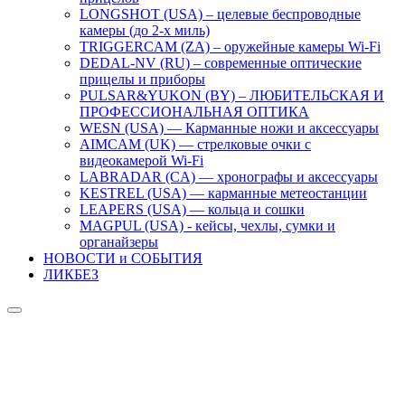
LONGSHOT (USA) – целевые беспроводные
камеры (до 2-х миль)
TRIGGERCAM (ZA) – оружейные камеры Wi-Fi
DEDAL-NV (RU) – современные оптические
прицелы и приборы
PULSAR&YUKON (BY) – ЛЮБИТЕЛЬСКАЯ И
ПРОФЕССИОНАЛЬНАЯ ОПТИКА
WESN (USA) — Карманные ножи и аксессуары
AIMCAM (UK) — стрелковые очки с
видеокамерой Wi-Fi
LABRADAR (CA) — хронографы и аксессуары
KESTREL (USA) — карманные метеостанции
LEAPERS (USA) — кольца и сошки
MAGPUL (USA) - кейсы, чехлы, сумки и
органайзеры
НОВОСТИ и СОБЫТИЯ
ЛИКБЕЗ