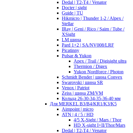
Dedal | T2-T4 / Venator
Docter | sight
Guide | TU
Hikmicro | Thunder 1-2 / Alpex /
Stellar
IRay | Geni / Rico / Saim / Tube /
XSight
LM шина
Pard 1+2 | SA/NV008/LRF
Picatinny
Pulsar & Yukon
Apex / Trail / Digisight ultra
Thermion / Digex
Yukon Nordforce / Photon
Schmidt Bender | шина Convex
Swarovski | шина SR
Venox | Patriot
Zeiss | шина ZM/VM
Кольца 26-30-34-35-36-40 мм
Для MERKEL B3/B4/KR1/K3/K5
Aimpoint | micro
ATN | 4 / 5 / HD
4/5 X-Sight / Mars / Thor
HD X-sight I+II/Thor/Mars
Dedal | T2-T4 / Venator