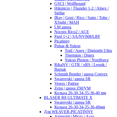
GSCI | Wolfhound
Hikmicro | Thunder 1-2 / Alpex /
Stellar
IRay | Geni / Rico / Saim / Tube /
XSight / MAH
LM шина
Nocpix Rico2 / ACE
Pard 1+2 | SA/NV008/LRF
Picatinny
Pulsar & Yukon
Trail / Apex / Digisight Ultra
Thermion / Digex
Yukon Photon / Nordforce
RikaNV | GTR / xRS / Lesnik /
Barsuk
Schmidt Bender | шина Convex
Swarovski | шина SR
Venox | Patriot
Zeiss | шина ZM/VM
Кольца 26-30-34-35-36-40 мм
BLASER R8 ULTIMATE X
Swarovski | шина SR
Кольца 26-30-34-35-36-40мм
Для WEAVER-PICATINNY
Aimpoint | Micro / Acro