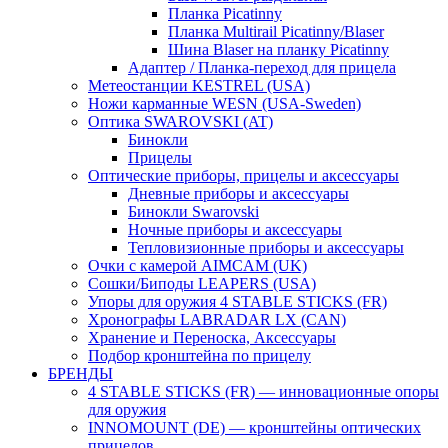
Планка Picatinny
Планка Multirail Picatinny/Blaser
Шина Blaser на планку Picatinny
Адаптер / Планка-переход для прицела
Метеостанции KESTREL (USA)
Ножи карманные WESN (USA-Sweden)
Оптика SWAROVSKI (AT)
Бинокли
Прицелы
Оптические приборы, прицелы и аксессуары
Дневные приборы и аксессуары
Бинокли Swarovski
Ночные приборы и аксессуары
Тепловизионные приборы и аксессуары
Очки с камерой AIMCAM (UK)
Сошки/Биподы LEAPERS (USA)
Упоры для оружия 4 STABLE STICKS (FR)
Хронографы LABRADAR LX (CAN)
Хранение и Переноска, Аксессуары
Подбор кронштейна по прицелу
БРЕНДЫ
4 STABLE STICKS (FR) — инновационные опоры
для оружия
INNOMOUNT (DE) — кронштейны оптических
прицелов