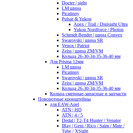
Docter | sight
LM шина
Picatinny
Pulsar & Yukon
Apex / Trail / Digisight Ultra
Yukon Nordforce / Photon
Schmidt Bender | шина Convex
Swarovski | шина SR
Venox | Patriot
Zeiss | шина ZM/VM
Кольца 26-30-34-35-36-40 мм
Для Prisma 12мм
LM шина
Picatinny
Swarovski | шина SR
Zeiss | шина ZM/VM
Кольца 26-30-34-35-36-40 мм
Кольца сменные-запасные и запчасти
Поворотные кронштейны
для EAW-Apel
ATN | HD
ATN | 4 / 5
Dedal | T2-T4 Hunter / Venator
IRay | Geni / Rico / Saim / Mate /
Tube / XSight