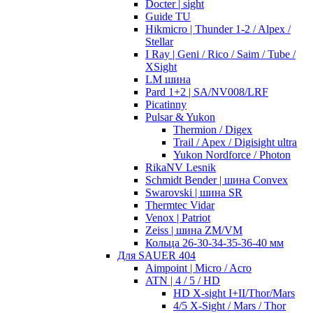
Docter | sight
Guide TU
Hikmicro | Thunder 1-2 / Alpex /
Stellar
I Ray | Geni / Rico / Saim / Tube /
XSight
LM шина
Pard 1+2 | SA/NV008/LRF
Picatinny
Pulsar & Yukon
Thermion / Digex
Trail / Apex / Digisight ultra
Yukon Nordforce / Photon
RikaNV Lesnik
Schmidt Bender | шина Convex
Swarovski | шина SR
Thermtec Vidar
Venox | Patriot
Zeiss | шина ZM/VM
Кольца 26-30-34-35-36-40 мм
Для SAUER 404
Aimpoint | Micro / Acro
ATN | 4 / 5 / HD
HD X-sight I+II/Thor/Mars
4/5 X-Sight / Mars / Thor