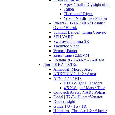
Apex / Trail / Digisight ultra
Talion
Thermion / Digex
Yukon Nordforce / Photon
RikaNV | GTR / xRS / Lesnik /
Ovod / Barsuk
Schmidt Bender | шина Convex
SFH VARD
Swarovski | шина SR
Thermtec Vidar
Venox | Patriot
Zeiss | шина ZM/VM
Кольца 26-30-34-35-36-40 мм
Для TIKKA T3/T3x
Aimpoint | Micro / Acro
ARKON Alfa 1+2 / Arma
ATN | 4 / 5 / HD
HD X-Sight I+II / Mars
4/5 X-Sight / Mars / Thor
Conotech Avata / NAR / Polaris
Dedal | T2-T4 Hunter/Venator
Docter | sight
Guide TU / TS / TR
Hikmicro | Thunder 1-2 / Alpex /