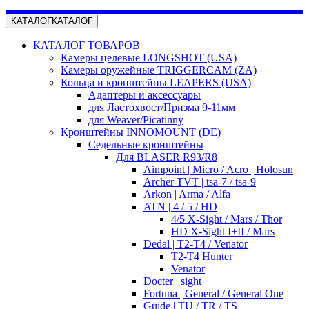
КАТАЛОГ
КАТАЛОГ
КАТАЛОГ ТОВАРОВ
Камеры целевые LONGSHOT (USA)
Камеры оружейные TRIGGERCAM (ZA)
Кольца и кронштейны LEAPERS (USA)
Адаптеры и аксессуары
для Ластохвост/Призма 9-11мм
для Weaver/Picatinny
Кронштейны INNOMOUNT (DE)
Седельные кронштейны
Для BLASER R93/R8
Aimpoint | Micro / Acro | Holosun
Archer TVT | tsa-7 / tsa-9
Arkon | Arma / Alfa
ATN | 4 / 5 / HD
4/5 X-Sight / Mars / Thor
HD X-Sight I+II / Mars
Dedal | T2-T4 / Venator
T2-T4 Hunter
Venator
Docter | sight
Fortuna | General / General One
Guide | TU / TR / TS