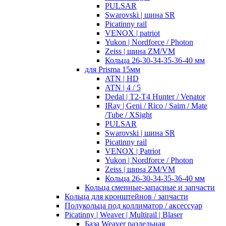
PULSAR
Swarovski | шина SR
Picatinny rail
VENOX | patriot
Yukon | Nordforce / Photon
Zeiss | шина ZM/VM
Кольца 26-30-34-35-36-40 мм
для Prisma 15мм
ATN | HD
ATN | 4 / 5
Dedal | T2-T4 Hunter / Venator
IRay | Geni / Rico / Saim / Mate
/Tube / XSight
PULSAR
Swarovski | шина SR
Picatinny rail
VENOX | Patriot
Yukon | Nordforce / Photon
Zeiss | шина ZM/VM
Кольца 26-30-34-35-36-40 мм
Кольца сменные-запасные и запчасти
Кольца для кронштейнов / запчасти
Полукольца под коллиматор / аксессуар
Picatinny | Weaver | Multirail | Blaser
База Weaver раздельная