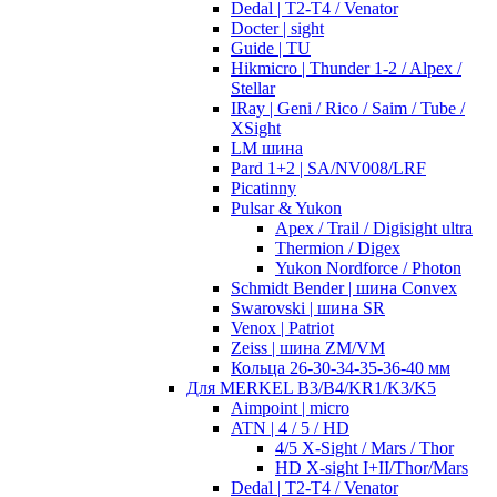
Dedal | T2-T4 / Venator
Docter | sight
Guide | TU
Hikmicro | Thunder 1-2 / Alpex /
Stellar
IRay | Geni / Rico / Saim / Tube /
XSight
LM шина
Pard 1+2 | SA/NV008/LRF
Picatinny
Pulsar & Yukon
Apex / Trail / Digisight ultra
Thermion / Digex
Yukon Nordforce / Photon
Schmidt Bender | шина Convex
Swarovski | шина SR
Venox | Patriot
Zeiss | шина ZM/VM
Кольца 26-30-34-35-36-40 мм
Для MERKEL B3/B4/KR1/K3/K5
Aimpoint | micro
ATN | 4 / 5 / HD
4/5 X-Sight / Mars / Thor
HD X-sight I+II/Thor/Mars
Dedal | T2-T4 / Venator