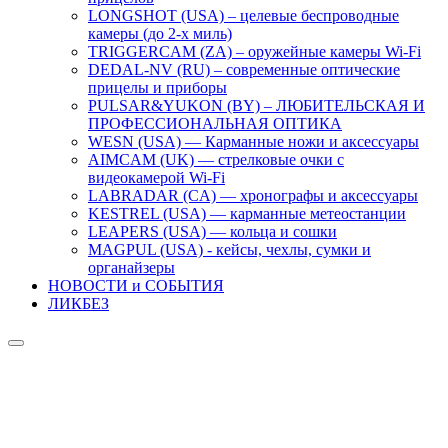
LONGSHOT (USA) – целевые беспроводные
камеры (до 2-х миль)
TRIGGERCAM (ZA) – оружейные камеры Wi-Fi
DEDAL-NV (RU) – современные оптические
прицелы и приборы
PULSAR&YUKON (BY) – ЛЮБИТЕЛЬСКАЯ И
ПРОФЕССИОНАЛЬНАЯ ОПТИКА
WESN (USA) — Карманные ножи и аксессуары
AIMCAM (UK) — стрелковые очки с
видеокамерой Wi-Fi
LABRADAR (CA) — хронографы и аксессуары
KESTREL (USA) — карманные метеостанции
LEAPERS (USA) — кольца и сошки
MAGPUL (USA) - кейсы, чехлы, сумки и
органайзеры
НОВОСТИ и СОБЫТИЯ
ЛИКБЕЗ