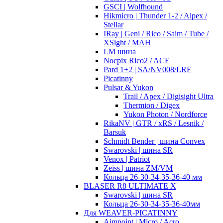
GSCI | Wolfhound
Hikmicro | Thunder 1-2 / Alpex /
Stellar
IRay | Geni / Rico / Saim / Tube /
XSight / MAH
LM шина
Nocpix Rico2 / ACE
Pard 1+2 | SA/NV008/LRF
Picatinny
Pulsar & Yukon
Trail / Apex / Digisight Ultra
Thermion / Digex
Yukon Photon / Nordforce
RikaNV | GTR / xRS / Lesnik /
Barsuk
Schmidt Bender | шина Convex
Swarovski | шина SR
Venox | Patriot
Zeiss | шина ZM/VM
Кольца 26-30-34-35-36-40 мм
BLASER R8 ULTIMATE X
Swarovski | шина SR
Кольца 26-30-34-35-36-40мм
Для WEAVER-PICATINNY
Aimpoint | Micro / Acro