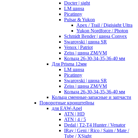
Docter | sight
LM шина
Picatinny
Pulsar & Yukon
Apex / Trail / Digisight Ultra
Yukon Nordforce / Photon
Schmidt Bender | шина Convex
Swarovski | шина SR
Venox | Patriot
Zeiss | шина ZM/VM
Кольца 26-30-34-35-36-40 мм
Для Prisma 12мм
LM шина
Picatinny
Swarovski | шина SR
Zeiss | шина ZM/VM
Кольца 26-30-34-35-36-40 мм
Кольца сменные-запасные и запчасти
Поворотные кронштейны
для EAW-Apel
ATN | HD
ATN | 4 / 5
Dedal | T2-T4 Hunter / Venator
IRay | Geni / Rico / Saim / Mate /
Tube / XSight