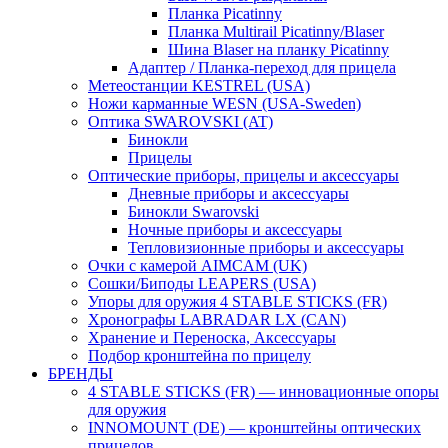
Планка Picatinny
Планка Multirail Picatinny/Blaser
Шина Blaser на планку Picatinny
Адаптер / Планка-переход для прицела
Метеостанции KESTREL (USA)
Ножи карманные WESN (USA-Sweden)
Оптика SWAROVSKI (AT)
Бинокли
Прицелы
Оптические приборы, прицелы и аксессуары
Дневные приборы и аксессуары
Бинокли Swarovski
Ночные приборы и аксессуары
Тепловизионные приборы и аксессуары
Очки с камерой AIMCAM (UK)
Сошки/Биподы LEAPERS (USA)
Упоры для оружия 4 STABLE STICKS (FR)
Хронографы LABRADAR LX (CAN)
Хранение и Переноска, Аксессуары
Подбор кронштейна по прицелу
БРЕНДЫ
4 STABLE STICKS (FR) — инновационные опоры
для оружия
INNOMOUNT (DE) — кронштейны оптических
прицелов