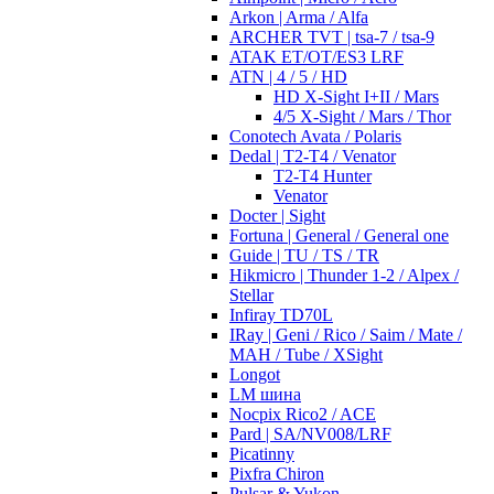
Arkon | Arma / Alfa
ARCHER TVT | tsa-7 / tsa-9
ATAK ET/OT/ES3 LRF
ATN | 4 / 5 / HD
HD X-Sight I+II / Mars
4/5 X-Sight / Mars / Thor
Conotech Avata / Polaris
Dedal | T2-T4 / Venator
T2-T4 Hunter
Venator
Docter | Sight
Fortuna | General / General one
Guide | TU / TS / TR
Hikmicro | Thunder 1-2 / Alpex /
Stellar
Infiray TD70L
IRay | Geni / Rico / Saim / Mate /
MAH / Tube / XSight
Longot
LM шина
Nocpix Rico2 / ACE
Pard | SA/NV008/LRF
Picatinny
Pixfra Chiron
Pulsar & Yukon