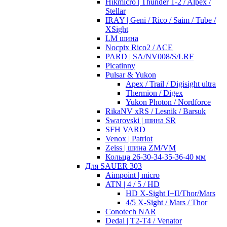
Hikmicro | Thunder 1-2 / Alpex /
Stellar
IRAY | Geni / Rico / Saim / Tube /
XSight
LM шина
Nocpix Rico2 / ACE
PARD | SA/NV008/S/LRF
Picatinny
Pulsar & Yukon
Apex / Trail / Digisight ultra
Thermion / Digex
Yukon Photon / Nordforce
RikaNV xRS / Lesnik / Barsuk
Swarovski | шина SR
SFH VARD
Venox | Patriot
Zeiss | шина ZM/VM
Кольца 26-30-34-35-36-40 мм
Для SAUER 303
Aimpoint | micro
ATN | 4 / 5 / HD
HD X-Sight I+II/Thor/Mars
4/5 X-Sight / Mars / Thor
Conotech NAR
Dedal | T2-T4 / Venator