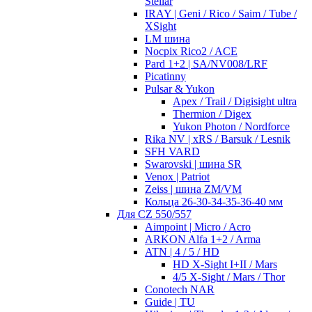
Stellar
IRAY | Geni / Rico / Saim / Tube /
XSight
LM шина
Nocpix Rico2 / ACE
Pard 1+2 | SA/NV008/LRF
Picatinny
Pulsar & Yukon
Apex / Trail / Digisight ultra
Thermion / Digex
Yukon Photon / Nordforce
Rika NV | xRS / Barsuk / Lesnik
SFH VARD
Swarovski | шина SR
Venox | Patriot
Zeiss | шина ZM/VM
Кольца 26-30-34-35-36-40 мм
Для CZ 550/557
Aimpoint | Micro / Acro
ARKON Alfa 1+2 / Arma
ATN | 4 / 5 / HD
HD X-Sight I+II / Mars
4/5 X-Sight / Mars / Thor
Conotech NAR
Guide | TU