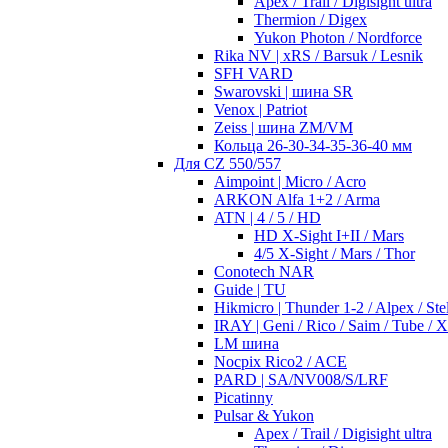
Apex / Trail / Digisight ultra
Thermion / Digex
Yukon Photon / Nordforce
Rika NV | xRS / Barsuk / Lesnik
SFH VARD
Swarovski | шина SR
Venox | Patriot
Zeiss | шина ZM/VM
Кольца 26-30-34-35-36-40 мм
Для CZ 550/557
Aimpoint | Micro / Acro
ARKON Alfa 1+2 / Arma
ATN | 4 / 5 / HD
HD X-Sight I+II / Mars
4/5 X-Sight / Mars / Thor
Conotech NAR
Guide | TU
Hikmicro | Thunder 1-2 / Alpex / Stel
IRAY | Geni / Rico / Saim / Tube / 
LM шина
Nocpix Rico2 / ACE
PARD | SA/NV008/S/LRF
Picatinny
Pulsar & Yukon
Apex / Trail / Digisight ultra