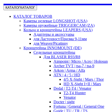
КАТАЛОГ
КАТАЛОГ
КАТАЛОГ ТОВАРОВ
Камеры целевые LONGSHOT (USA)
Камеры оружейные TRIGGERCAM (ZA)
Кольца и кронштейны LEAPERS (USA)
Адаптеры и аксессуары
для Ластохвост/Призма 9-11мм
для Weaver/Picatinny
Кронштейны INNOMOUNT (DE)
Седельные кронштейны
Для BLASER R93/R8
Aimpoint | Micro / Acro | Holosun
Archer TVT | tsa-7 / tsa-9
Arkon | Arma / Alfa
ATN | 4 / 5 / HD
4/5 X-Sight / Mars / Thor
HD X-Sight I+II / Mars
Dedal | T2-T4 / Venator
T2-T4 Hunter
Venator
Docter | sight
Fortuna | General / General One
Guide | TU / TR / TS