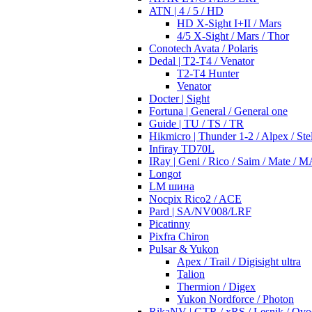
ATN | 4 / 5 / HD
HD X-Sight I+II / Mars
4/5 X-Sight / Mars / Thor
Conotech Avata / Polaris
Dedal | T2-T4 / Venator
T2-T4 Hunter
Venator
Docter | Sight
Fortuna | General / General one
Guide | TU / TS / TR
Hikmicro | Thunder 1-2 / Alpex / Stel
Infiray TD70L
IRay | Geni / Rico / Saim / Mate / 
Longot
LM шина
Nocpix Rico2 / ACE
Pard | SA/NV008/LRF
Picatinny
Pixfra Chiron
Pulsar & Yukon
Apex / Trail / Digisight ultra
Talion
Thermion / Digex
Yukon Nordforce / Photon
RikaNV | GTR / xRS / Lesnik / Ovo