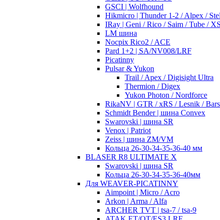
GSCI | Wolfhound
Hikmicro | Thunder 1-2 / Alpex / Stel
IRay | Geni / Rico / Saim / Tube / 
LM шина
Nocpix Rico2 / ACE
Pard 1+2 | SA/NV008/LRF
Picatinny
Pulsar & Yukon
Trail / Apex / Digisight Ultra
Thermion / Digex
Yukon Photon / Nordforce
RikaNV | GTR / xRS / Lesnik / Bar
Schmidt Bender | шина Convex
Swarovski | шина SR
Venox | Patriot
Zeiss | шина ZM/VM
Кольца 26-30-34-35-36-40 мм
BLASER R8 ULTIMATE X
Swarovski | шина SR
Кольца 26-30-34-35-36-40мм
Для WEAVER-PICATINNY
Aimpoint | Micro / Acro
Arkon | Arma / Alfa
ARCHER TVT | tsa-7 / tsa-9
ATAK ET/OT/ES3 LRF