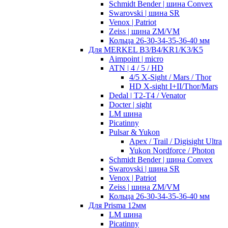
Schmidt Bender | шина Convex
Swarovski | шина SR
Venox | Patriot
Zeiss | шина ZM/VM
Кольца 26-30-34-35-36-40 мм
Для MERKEL B3/B4/KR1/K3/K5
Aimpoint | micro
ATN | 4 / 5 / HD
4/5 X-Sight / Mars / Thor
HD X-sight I+II/Thor/Mars
Dedal | T2-T4 / Venator
Docter | sight
LM шина
Picatinny
Pulsar & Yukon
Apex / Trail / Digisight Ultra
Yukon Nordforce / Photon
Schmidt Bender | шина Convex
Swarovski | шина SR
Venox | Patriot
Zeiss | шина ZM/VM
Кольца 26-30-34-35-36-40 мм
Для Prisma 12мм
LM шина
Picatinny