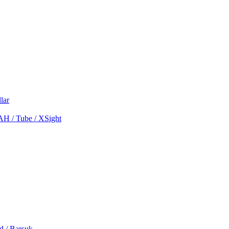
lar
MAH / Tube / XSight
d / Barsuk