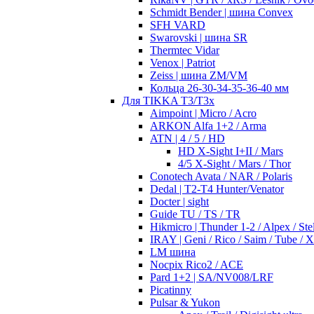
Schmidt Bender | шина Convex
SFH VARD
Swarovski | шина SR
Thermtec Vidar
Venox | Patriot
Zeiss | шина ZM/VM
Кольца 26-30-34-35-36-40 мм
Для TIKKA T3/T3x
Aimpoint | Micro / Acro
ARKON Alfa 1+2 / Arma
ATN | 4 / 5 / HD
HD X-Sight I+II / Mars
4/5 X-Sight / Mars / Thor
Conotech Avata / NAR / Polaris
Dedal | T2-T4 Hunter/Venator
Docter | sight
Guide TU / TS / TR
Hikmicro | Thunder 1-2 / Alpex / Stel
IRAY | Geni / Rico / Saim / Tube / 
LM шина
Nocpix Rico2 / ACE
Pard 1+2 | SA/NV008/LRF
Picatinny
Pulsar & Yukon