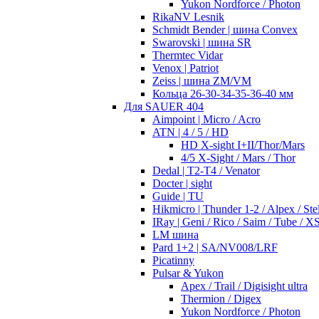
Yukon Nordforce / Photon
RikaNV Lesnik
Schmidt Bender | шина Convex
Swarovski | шина SR
Thermtec Vidar
Venox | Patriot
Zeiss | шина ZM/VM
Кольца 26-30-34-35-36-40 мм
Для SAUER 404
Aimpoint | Micro / Acro
ATN | 4 / 5 / HD
HD X-sight I+II/Thor/Mars
4/5 X-Sight / Mars / Thor
Dedal | T2-T4 / Venator
Docter | sight
Guide | TU
Hikmicro | Thunder 1-2 / Alpex / Stel
IRay | Geni / Rico / Saim / Tube / X
LM шина
Pard 1+2 | SA/NV008/LRF
Picatinny
Pulsar & Yukon
Apex / Trail / Digisight ultra
Thermion / Digex
Yukon Nordforce / Photon