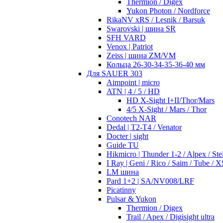
Thermion / Digex
Yukon Photon / Nordforce
RikaNV xRS / Lesnik / Barsuk
Swarovski | шина SR
SFH VARD
Venox | Patriot
Zeiss | шина ZM/VM
Кольца 26-30-34-35-36-40 мм
Для SAUER 303
Aimpoint | micro
ATN | 4 / 5 / HD
HD X-Sight I+II/Thor/Mars
4/5 X-Sight / Mars / Thor
Conotech NAR
Dedal | T2-T4 / Venator
Docter | sight
Guide TU
Hikmicro | Thunder 1-2 / Alpex / Stel
I Ray | Geni / Rico / Saim / Tube / X
LM шина
Pard 1+2 | SA/NV008/LRF
Picatinny
Pulsar & Yukon
Thermion / Digex
Trail / Apex / Digisight ultra