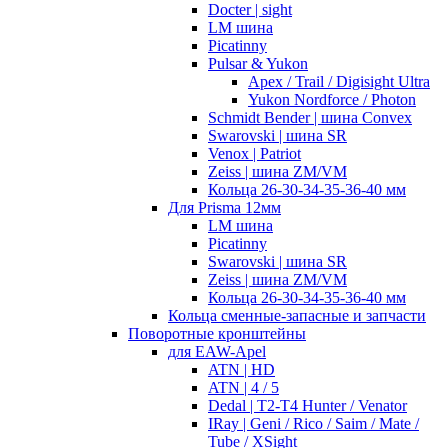
Docter | sight
LM шина
Picatinny
Pulsar & Yukon
Apex / Trail / Digisight Ultra
Yukon Nordforce / Photon
Schmidt Bender | шина Convex
Swarovski | шина SR
Venox | Patriot
Zeiss | шина ZM/VM
Кольца 26-30-34-35-36-40 мм
Для Prisma 12мм
LM шина
Picatinny
Swarovski | шина SR
Zeiss | шина ZM/VM
Кольца 26-30-34-35-36-40 мм
Кольца сменные-запасные и запчасти
Поворотные кронштейны
для EAW-Apel
ATN | HD
ATN | 4 / 5
Dedal | T2-T4 Hunter / Venator
IRay | Geni / Rico / Saim / Mate /
Tube / XSight