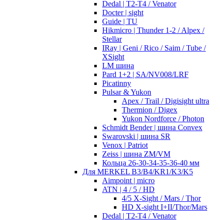
Dedal | T2-T4 / Venator
Docter | sight
Guide | TU
Hikmicro | Thunder 1-2 / Alpex /
Stellar
IRay | Geni / Rico / Saim / Tube /
XSight
LM шина
Pard 1+2 | SA/NV008/LRF
Picatinny
Pulsar & Yukon
Apex / Trail / Digisight ultra
Thermion / Digex
Yukon Nordforce / Photon
Schmidt Bender | шина Convex
Swarovski | шина SR
Venox | Patriot
Zeiss | шина ZM/VM
Кольца 26-30-34-35-36-40 мм
Для MERKEL B3/B4/KR1/K3/K5
Aimpoint | micro
ATN | 4 / 5 / HD
4/5 X-Sight / Mars / Thor
HD X-sight I+II/Thor/Mars
Dedal | T2-T4 / Venator