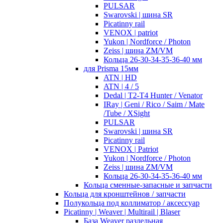
PULSAR
Swarovski | шина SR
Picatinny rail
VENOX | patriot
Yukon | Nordforce / Photon
Zeiss | шина ZM/VM
Кольца 26-30-34-35-36-40 мм
для Prisma 15мм
ATN | HD
ATN | 4 / 5
Dedal | T2-T4 Hunter / Venator
IRay | Geni / Rico / Saim / Mate
/Tube / XSight
PULSAR
Swarovski | шина SR
Picatinny rail
VENOX | Patriot
Yukon | Nordforce / Photon
Zeiss | шина ZM/VM
Кольца 26-30-34-35-36-40 мм
Кольца сменные-запасные и запчасти
Кольца для кронштейнов / запчасти
Полукольца под коллиматор / аксессуар
Picatinny | Weaver | Multirail | Blaser
База Weaver раздельная