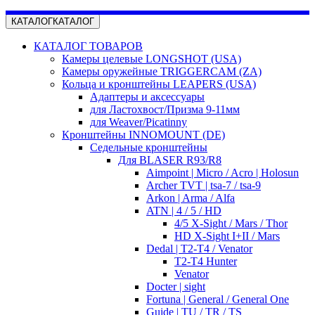
КАТАЛОГ
КАТАЛОГ
КАТАЛОГ ТОВАРОВ
Камеры целевые LONGSHOT (USA)
Камеры оружейные TRIGGERCAM (ZA)
Кольца и кронштейны LEAPERS (USA)
Адаптеры и аксессуары
для Ластохвост/Призма 9-11мм
для Weaver/Picatinny
Кронштейны INNOMOUNT (DE)
Седельные кронштейны
Для BLASER R93/R8
Aimpoint | Micro / Acro | Holosun
Archer TVT | tsa-7 / tsa-9
Arkon | Arma / Alfa
ATN | 4 / 5 / HD
4/5 X-Sight / Mars / Thor
HD X-Sight I+II / Mars
Dedal | T2-T4 / Venator
T2-T4 Hunter
Venator
Docter | sight
Fortuna | General / General One
Guide | TU / TR / TS