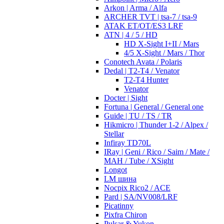
Arkon | Arma / Alfa
ARCHER TVT | tsa-7 / tsa-9
ATAK ET/OT/ES3 LRF
ATN | 4 / 5 / HD
HD X-Sight I+II / Mars
4/5 X-Sight / Mars / Thor
Conotech Avata / Polaris
Dedal | T2-T4 / Venator
T2-T4 Hunter
Venator
Docter | Sight
Fortuna | General / General one
Guide | TU / TS / TR
Hikmicro | Thunder 1-2 / Alpex /
Stellar
Infiray TD70L
IRay | Geni / Rico / Saim / Mate /
MAH / Tube / XSight
Longot
LM шина
Nocpix Rico2 / ACE
Pard | SA/NV008/LRF
Picatinny
Pixfra Chiron
Pulsar & Yukon