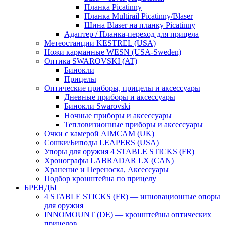
Планка Picatinny
Планка Multirail Picatinny/Blaser
Шина Blaser на планку Picatinny
Адаптер / Планка-переход для прицела
Метеостанции KESTREL (USA)
Ножи карманные WESN (USA-Sweden)
Оптика SWAROVSKI (AT)
Бинокли
Прицелы
Оптические приборы, прицелы и аксессуары
Дневные приборы и аксессуары
Бинокли Swarovski
Ночные приборы и аксессуары
Тепловизионные приборы и аксессуары
Очки с камерой AIMCAM (UK)
Сошки/Биподы LEAPERS (USA)
Упоры для оружия 4 STABLE STICKS (FR)
Хронографы LABRADAR LX (CAN)
Хранение и Переноска, Аксессуары
Подбор кронштейна по прицелу
БРЕНДЫ
4 STABLE STICKS (FR) — инновационные опоры
для оружия
INNOMOUNT (DE) — кронштейны оптических
прицелов