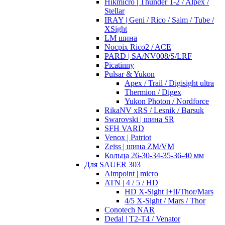
Hikmicro | Thunder 1-2 / Alpex /
Stellar
IRAY | Geni / Rico / Saim / Tube /
XSight
LM шина
Nocpix Rico2 / ACE
PARD | SA/NV008/S/LRF
Picatinny
Pulsar & Yukon
Apex / Trail / Digisight ultra
Thermion / Digex
Yukon Photon / Nordforce
RikaNV xRS / Lesnik / Barsuk
Swarovski | шина SR
SFH VARD
Venox | Patriot
Zeiss | шина ZM/VM
Кольца 26-30-34-35-36-40 мм
Для SAUER 303
Aimpoint | micro
ATN | 4 / 5 / HD
HD X-Sight I+II/Thor/Mars
4/5 X-Sight / Mars / Thor
Conotech NAR
Dedal | T2-T4 / Venator