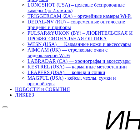
LONGSHOT (USA) – целевые беспроводные
камеры (до 2-х миль)
TRIGGERCAM (ZA) – оружейные камеры Wi-Fi
DEDAL-NV (RU) – современные оптические
прицелы и приборы
PULSAR&YUKON (BY) – ЛЮБИТЕЛЬСКАЯ И
ПРОФЕССИОНАЛЬНАЯ ОПТИКА
WESN (USA) — Карманные ножи и аксессуары
AIMCAM (UK) — стрелковые очки с
видеокамерой Wi-Fi
LABRADAR (CA) — хронографы и аксессуары
KESTREL (USA) — карманные метеостанции
LEAPERS (USA) — кольца и сошки
MAGPUL (USA) - кейсы, чехлы, сумки и
органайзеры
НОВОСТИ и СОБЫТИЯ
ЛИКБЕЗ