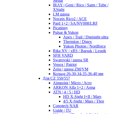
Stellar
IRAY | Geni / Rico / Saim / Tube /
XSight
LM шина
Nocpix Rico2 / ACE
Pard 1+2 | SA/NV008/LRF
Picatinny
Pulsar & Yukon
Apex / Trail / Digisight ultra
Thermion / Digex
Yukon Photon / Nordforce
Rika NV | xRS / Barsuk / Lesnik
SFH VARD
Swarovski | шина SR
Venox | Patriot
Zeiss | шина ZM/VM
Кольца 26-30-34-35-36-40 мм
Для CZ 550/557
Aimpoint | Micro / Acro
ARKON Alfa 1+2 / Arma
ATN | 4 / 5 / HD
HD X-Sight I+II / Mars
4/5 X-Sight / Mars / Thor
Conotech NAR
Guide | TU