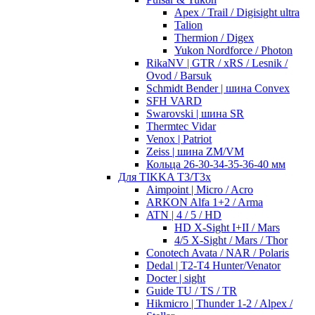
Apex / Trail / Digisight ultra
Talion
Thermion / Digex
Yukon Nordforce / Photon
RikaNV | GTR / xRS / Lesnik /
Ovod / Barsuk
Schmidt Bender | шина Convex
SFH VARD
Swarovski | шина SR
Thermtec Vidar
Venox | Patriot
Zeiss | шина ZM/VM
Кольца 26-30-34-35-36-40 мм
Для TIKKA T3/T3x
Aimpoint | Micro / Acro
ARKON Alfa 1+2 / Arma
ATN | 4 / 5 / HD
HD X-Sight I+II / Mars
4/5 X-Sight / Mars / Thor
Conotech Avata / NAR / Polaris
Dedal | T2-T4 Hunter/Venator
Docter | sight
Guide TU / TS / TR
Hikmicro | Thunder 1-2 / Alpex /