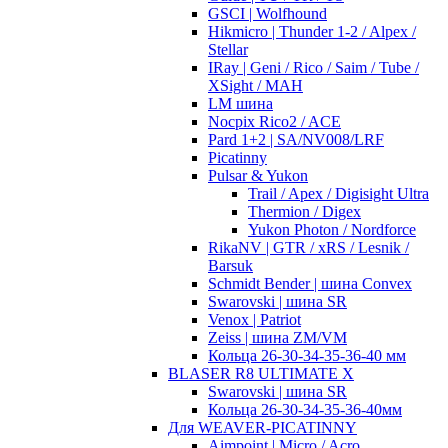
GSCI | Wolfhound
Hikmicro | Thunder 1-2 / Alpex /
Stellar
IRay | Geni / Rico / Saim / Tube /
XSight / MAH
LM шина
Nocpix Rico2 / ACE
Pard 1+2 | SA/NV008/LRF
Picatinny
Pulsar & Yukon
Trail / Apex / Digisight Ultra
Thermion / Digex
Yukon Photon / Nordforce
RikaNV | GTR / xRS / Lesnik /
Barsuk
Schmidt Bender | шина Convex
Swarovski | шина SR
Venox | Patriot
Zeiss | шина ZM/VM
Кольца 26-30-34-35-36-40 мм
BLASER R8 ULTIMATE X
Swarovski | шина SR
Кольца 26-30-34-35-36-40мм
Для WEAVER-PICATINNY
Aimpoint | Micro / Acro