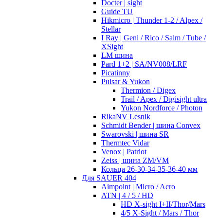
Docter | sight
Guide TU
Hikmicro | Thunder 1-2 / Alpex /
Stellar
I Ray | Geni / Rico / Saim / Tube /
XSight
LM шина
Pard 1+2 | SA/NV008/LRF
Picatinny
Pulsar & Yukon
Thermion / Digex
Trail / Apex / Digisight ultra
Yukon Nordforce / Photon
RikaNV Lesnik
Schmidt Bender | шина Convex
Swarovski | шина SR
Thermtec Vidar
Venox | Patriot
Zeiss | шина ZM/VM
Кольца 26-30-34-35-36-40 мм
Для SAUER 404
Aimpoint | Micro / Acro
ATN | 4 / 5 / HD
HD X-sight I+II/Thor/Mars
4/5 X-Sight / Mars / Thor