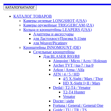
КАТАЛОГ
КАТАЛОГ
КАТАЛОГ ТОВАРОВ
Камеры целевые LONGSHOT (USA)
Камеры оружейные TRIGGERCAM (ZA)
Кольца и кронштейны LEAPERS (USA)
Адаптеры и аксессуары
для Ластохвост/Призма 9-11мм
для Weaver/Picatinny
Кронштейны INNOMOUNT (DE)
Седельные кронштейны
Для BLASER R93/R8
Aimpoint | Micro / Acro | Holosun
Archer TVT | tsa-7 / tsa-9
Arkon | Arma / Alfa
ATN | 4 / 5 / HD
4/5 X-Sight / Mars / Thor
HD X-Sight I+II / Mars
Dedal | T2-T4 / Venator
T2-T4 Hunter
Venator
Docter | sight
Fortuna | General / General One
Guide | TU / TR / TS