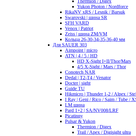
Thermion / Digex
Yukon Photon / Nordforce
RikaNV xRS / Lesnik / Barsuk
Swarovski | шина SR
SFH VARD
Venox | Patriot
Zeiss | шина ZM/VM
Кольца 26-30-34-35-36-40 мм
Для SAUER 303
Aimpoint | micro
ATN | 4 / 5 / HD
HD X-Sight I+II/Thor/Mars
4/5 X-Sight / Mars / Thor
Conotech NAR
Dedal | T2-T4 / Venator
Docter | sight
Guide TU
Hikmicro | Thunder 1-2 / Alpex / Stel
I Ray | Geni / Rico / Saim / Tube / X
LM шина
Pard 1+2 | SA/NV008/LRF
Picatinny
Pulsar & Yukon
Thermion / Digex
Trail / Apex / Digisight ultra