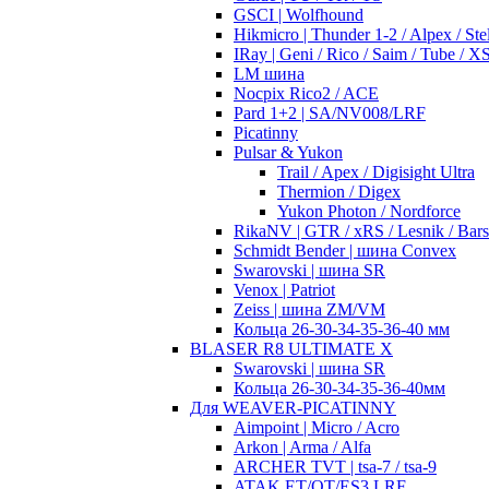
GSCI | Wolfhound
Hikmicro | Thunder 1-2 / Alpex / Stel
IRay | Geni / Rico / Saim / Tube / 
LM шина
Nocpix Rico2 / ACE
Pard 1+2 | SA/NV008/LRF
Picatinny
Pulsar & Yukon
Trail / Apex / Digisight Ultra
Thermion / Digex
Yukon Photon / Nordforce
RikaNV | GTR / xRS / Lesnik / Bar
Schmidt Bender | шина Convex
Swarovski | шина SR
Venox | Patriot
Zeiss | шина ZM/VM
Кольца 26-30-34-35-36-40 мм
BLASER R8 ULTIMATE X
Swarovski | шина SR
Кольца 26-30-34-35-36-40мм
Для WEAVER-PICATINNY
Aimpoint | Micro / Acro
Arkon | Arma / Alfa
ARCHER TVT | tsa-7 / tsa-9
ATAK ET/OT/ES3 LRF