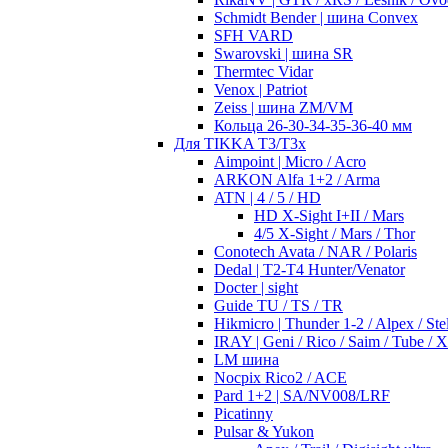
Schmidt Bender | шина Convex
SFH VARD
Swarovski | шина SR
Thermtec Vidar
Venox | Patriot
Zeiss | шина ZM/VM
Кольца 26-30-34-35-36-40 мм
Для TIKKA T3/T3x
Aimpoint | Micro / Acro
ARKON Alfa 1+2 / Arma
ATN | 4 / 5 / HD
HD X-Sight I+II / Mars
4/5 X-Sight / Mars / Thor
Conotech Avata / NAR / Polaris
Dedal | T2-T4 Hunter/Venator
Docter | sight
Guide TU / TS / TR
Hikmicro | Thunder 1-2 / Alpex / Stel
IRAY | Geni / Rico / Saim / Tube / 
LM шина
Nocpix Rico2 / ACE
Pard 1+2 | SA/NV008/LRF
Picatinny
Pulsar & Yukon