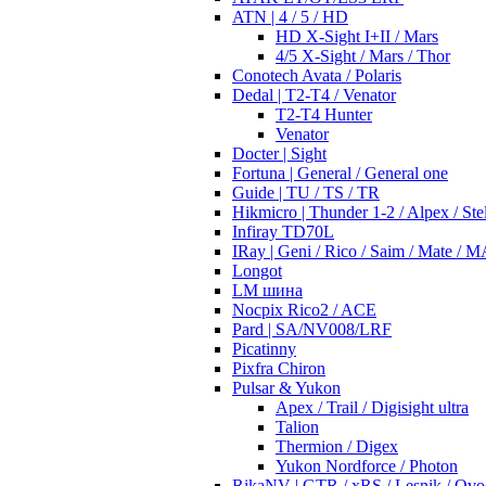
ATN | 4 / 5 / HD
HD X-Sight I+II / Mars
4/5 X-Sight / Mars / Thor
Conotech Avata / Polaris
Dedal | T2-T4 / Venator
T2-T4 Hunter
Venator
Docter | Sight
Fortuna | General / General one
Guide | TU / TS / TR
Hikmicro | Thunder 1-2 / Alpex / Stel
Infiray TD70L
IRay | Geni / Rico / Saim / Mate / 
Longot
LM шина
Nocpix Rico2 / ACE
Pard | SA/NV008/LRF
Picatinny
Pixfra Chiron
Pulsar & Yukon
Apex / Trail / Digisight ultra
Talion
Thermion / Digex
Yukon Nordforce / Photon
RikaNV | GTR / xRS / Lesnik / Ovo