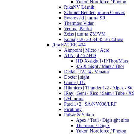
Yukon Nordforce / Photon
RikaNV Lesnik
Schmidt Bender | шина Convex
Swarovski | шина SR
Thermtec Vidar
Venox | Patriot
Zeiss | шина ZM/VM
Кольца 26-30-34-35-36-40 мм
Для SAUER 404
Aimpoint | Micro / Acro
ATN | 4 / 5 / HD
HD X-sight I+II/Thor/Mars
4/5 X-Sight / Mars / Thor
Dedal | T2-T4 / Venator
Docter | sight
Guide | TU
Hikmicro | Thunder 1-2 / Alpex / Stel
IRay | Geni / Rico / Saim / Tube / X
LM шина
Pard 1+2 | SA/NV008/LRF
Picatinny
Pulsar & Yukon
Apex / Trail / Digisight ultra
Thermion / Digex
Yukon Nordforce / Photon