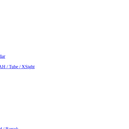
lar
MAH / Tube / XSight
d / Barsuk