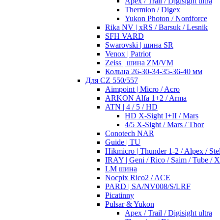
Apex / Trail / Digisight ultra
Thermion / Digex
Yukon Photon / Nordforce
Rika NV | xRS / Barsuk / Lesnik
SFH VARD
Swarovski | шина SR
Venox | Patriot
Zeiss | шина ZM/VM
Кольца 26-30-34-35-36-40 мм
Для CZ 550/557
Aimpoint | Micro / Acro
ARKON Alfa 1+2 / Arma
ATN | 4 / 5 / HD
HD X-Sight I+II / Mars
4/5 X-Sight / Mars / Thor
Conotech NAR
Guide | TU
Hikmicro | Thunder 1-2 / Alpex / Stel
IRAY | Geni / Rico / Saim / Tube / 
LM шина
Nocpix Rico2 / ACE
PARD | SA/NV008/S/LRF
Picatinny
Pulsar & Yukon
Apex / Trail / Digisight ultra