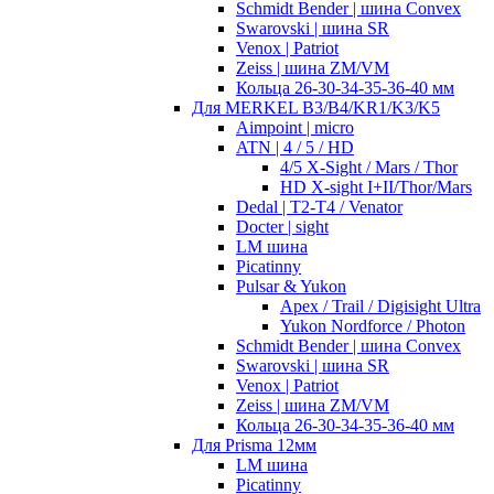
Schmidt Bender | шина Convex
Swarovski | шина SR
Venox | Patriot
Zeiss | шина ZM/VM
Кольца 26-30-34-35-36-40 мм
Для MERKEL B3/B4/KR1/K3/K5
Aimpoint | micro
ATN | 4 / 5 / HD
4/5 X-Sight / Mars / Thor
HD X-sight I+II/Thor/Mars
Dedal | T2-T4 / Venator
Docter | sight
LM шина
Picatinny
Pulsar & Yukon
Apex / Trail / Digisight Ultra
Yukon Nordforce / Photon
Schmidt Bender | шина Convex
Swarovski | шина SR
Venox | Patriot
Zeiss | шина ZM/VM
Кольца 26-30-34-35-36-40 мм
Для Prisma 12мм
LM шина
Picatinny