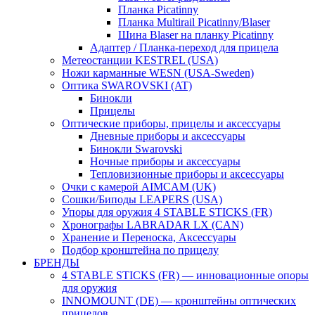
Планка Picatinny
Планка Multirail Picatinny/Blaser
Шина Blaser на планку Picatinny
Адаптер / Планка-переход для прицела
Метеостанции KESTREL (USA)
Ножи карманные WESN (USA-Sweden)
Оптика SWAROVSKI (AT)
Бинокли
Прицелы
Оптические приборы, прицелы и аксессуары
Дневные приборы и аксессуары
Бинокли Swarovski
Ночные приборы и аксессуары
Тепловизионные приборы и аксессуары
Очки с камерой AIMCAM (UK)
Сошки/Биподы LEAPERS (USA)
Упоры для оружия 4 STABLE STICKS (FR)
Хронографы LABRADAR LX (CAN)
Хранение и Переноска, Аксессуары
Подбор кронштейна по прицелу
БРЕНДЫ
4 STABLE STICKS (FR) — инновационные опоры
для оружия
INNOMOUNT (DE) — кронштейны оптических
прицелов