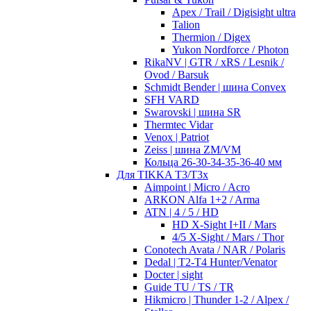
Apex / Trail / Digisight ultra
Talion
Thermion / Digex
Yukon Nordforce / Photon
RikaNV | GTR / xRS / Lesnik /
Ovod / Barsuk
Schmidt Bender | шина Convex
SFH VARD
Swarovski | шина SR
Thermtec Vidar
Venox | Patriot
Zeiss | шина ZM/VM
Кольца 26-30-34-35-36-40 мм
Для TIKKA T3/T3x
Aimpoint | Micro / Acro
ARKON Alfa 1+2 / Arma
ATN | 4 / 5 / HD
HD X-Sight I+II / Mars
4/5 X-Sight / Mars / Thor
Conotech Avata / NAR / Polaris
Dedal | T2-T4 Hunter/Venator
Docter | sight
Guide TU / TS / TR
Hikmicro | Thunder 1-2 / Alpex /