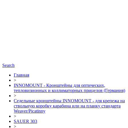
Search
Главная
>
INNOMOUNT - Кронштейны для оптических,
тепловизионных и коллиматорных прицелов (Германия)
>
Седельные кронштейны INNOMOUNT - для крепежа на
ствольную коробку карабина или на планку стандарта
Weaver/Picatinny
>
SAUER 303
>