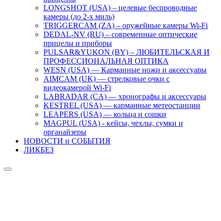
LONGSHOT (USA) – целевые беспроводные
камеры (до 2-х миль)
TRIGGERCAM (ZA) – оружейные камеры Wi-Fi
DEDAL-NV (RU) – современные оптические
прицелы и приборы
PULSAR&YUKON (BY) – ЛЮБИТЕЛЬСКАЯ И
ПРОФЕССИОНАЛЬНАЯ ОПТИКА
WESN (USA) — Карманные ножи и аксессуары
AIMCAM (UK) — стрелковые очки с
видеокамерой Wi-Fi
LABRADAR (CA) — хронографы и аксессуары
KESTREL (USA) — карманные метеостанции
LEAPERS (USA) — кольца и сошки
MAGPUL (USA) - кейсы, чехлы, сумки и
органайзеры
НОВОСТИ и СОБЫТИЯ
ЛИКБЕЗ