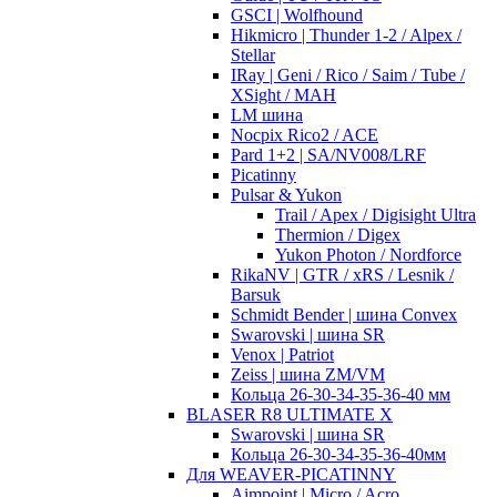
GSCI | Wolfhound
Hikmicro | Thunder 1-2 / Alpex /
Stellar
IRay | Geni / Rico / Saim / Tube /
XSight / MAH
LM шина
Nocpix Rico2 / ACE
Pard 1+2 | SA/NV008/LRF
Picatinny
Pulsar & Yukon
Trail / Apex / Digisight Ultra
Thermion / Digex
Yukon Photon / Nordforce
RikaNV | GTR / xRS / Lesnik /
Barsuk
Schmidt Bender | шина Convex
Swarovski | шина SR
Venox | Patriot
Zeiss | шина ZM/VM
Кольца 26-30-34-35-36-40 мм
BLASER R8 ULTIMATE X
Swarovski | шина SR
Кольца 26-30-34-35-36-40мм
Для WEAVER-PICATINNY
Aimpoint | Micro / Acro