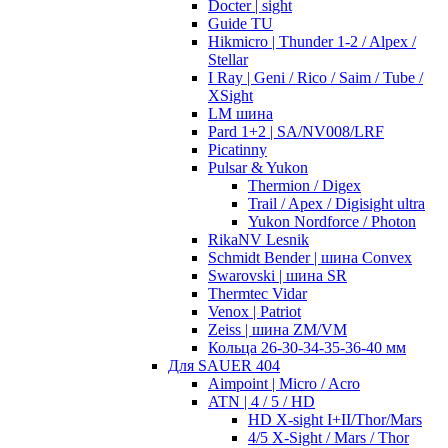
Docter | sight
Guide TU
Hikmicro | Thunder 1-2 / Alpex /
Stellar
I Ray | Geni / Rico / Saim / Tube /
XSight
LM шина
Pard 1+2 | SA/NV008/LRF
Picatinny
Pulsar & Yukon
Thermion / Digex
Trail / Apex / Digisight ultra
Yukon Nordforce / Photon
RikaNV Lesnik
Schmidt Bender | шина Convex
Swarovski | шина SR
Thermtec Vidar
Venox | Patriot
Zeiss | шина ZM/VM
Кольца 26-30-34-35-36-40 мм
Для SAUER 404
Aimpoint | Micro / Acro
ATN | 4 / 5 / HD
HD X-sight I+II/Thor/Mars
4/5 X-Sight / Mars / Thor