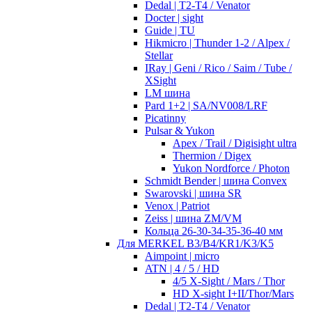
Dedal | T2-T4 / Venator
Docter | sight
Guide | TU
Hikmicro | Thunder 1-2 / Alpex /
Stellar
IRay | Geni / Rico / Saim / Tube /
XSight
LM шина
Pard 1+2 | SA/NV008/LRF
Picatinny
Pulsar & Yukon
Apex / Trail / Digisight ultra
Thermion / Digex
Yukon Nordforce / Photon
Schmidt Bender | шина Convex
Swarovski | шина SR
Venox | Patriot
Zeiss | шина ZM/VM
Кольца 26-30-34-35-36-40 мм
Для MERKEL B3/B4/KR1/K3/K5
Aimpoint | micro
ATN | 4 / 5 / HD
4/5 X-Sight / Mars / Thor
HD X-sight I+II/Thor/Mars
Dedal | T2-T4 / Venator