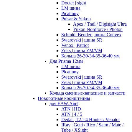
Docter | sight
LM шина
Picatinny
Pulsar & Yukon
Apex / Trail / Digisight Ultra
Yukon Nordforce / Photon
Schmidt Bender | шина Convex
Swarovski | шина SR
Venox | Patriot
Zeiss | шина ZM/VM
Кольца 26-30-34-35-36-40 мм
Для Prisma 12мм
LM шина
Picatinny
Swarovski | шина SR
Zeiss | шина ZM/VM
Кольца 26-30-34-35-36-40 мм
Кольца сменные-запасные и запчасти
Поворотные кронштейны
для EAW-Apel
ATN | HD
ATN | 4 / 5
Dedal | T2-T4 Hunter / Venator
IRay | Geni / Rico / Saim / Mate /
Tube / XSight