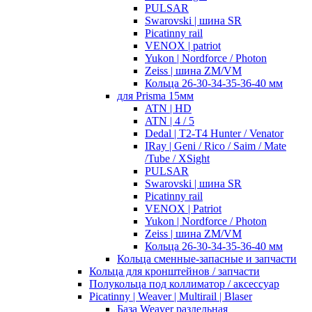
PULSAR
Swarovski | шина SR
Picatinny rail
VENOX | patriot
Yukon | Nordforce / Photon
Zeiss | шина ZM/VM
Кольца 26-30-34-35-36-40 мм
для Prisma 15мм
ATN | HD
ATN | 4 / 5
Dedal | T2-T4 Hunter / Venator
IRay | Geni / Rico / Saim / Mate
/Tube / XSight
PULSAR
Swarovski | шина SR
Picatinny rail
VENOX | Patriot
Yukon | Nordforce / Photon
Zeiss | шина ZM/VM
Кольца 26-30-34-35-36-40 мм
Кольца сменные-запасные и запчасти
Кольца для кронштейнов / запчасти
Полукольца под коллиматор / аксессуар
Picatinny | Weaver | Multirail | Blaser
База Weaver раздельная