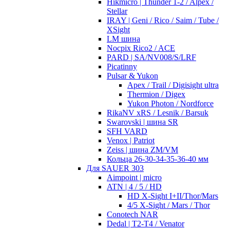
Hikmicro | Thunder 1-2 / Alpex /
Stellar
IRAY | Geni / Rico / Saim / Tube /
XSight
LM шина
Nocpix Rico2 / ACE
PARD | SA/NV008/S/LRF
Picatinny
Pulsar & Yukon
Apex / Trail / Digisight ultra
Thermion / Digex
Yukon Photon / Nordforce
RikaNV xRS / Lesnik / Barsuk
Swarovski | шина SR
SFH VARD
Venox | Patriot
Zeiss | шина ZM/VM
Кольца 26-30-34-35-36-40 мм
Для SAUER 303
Aimpoint | micro
ATN | 4 / 5 / HD
HD X-Sight I+II/Thor/Mars
4/5 X-Sight / Mars / Thor
Conotech NAR
Dedal | T2-T4 / Venator