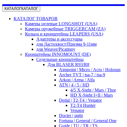
КАТАЛОГ
КАТАЛОГ
КАТАЛОГ ТОВАРОВ
Камеры целевые LONGSHOT (USA)
Камеры оружейные TRIGGERCAM (ZA)
Кольца и кронштейны LEAPERS (USA)
Адаптеры и аксессуары
для Ластохвост/Призма 9-11мм
для Weaver/Picatinny
Кронштейны INNOMOUNT (DE)
Седельные кронштейны
Для BLASER R93/R8
Aimpoint | Micro / Acro | Holosun
Archer TVT | tsa-7 / tsa-9
Arkon | Arma / Alfa
ATN | 4 / 5 / HD
4/5 X-Sight / Mars / Thor
HD X-Sight I+II / Mars
Dedal | T2-T4 / Venator
T2-T4 Hunter
Venator
Docter | sight
Fortuna | General / General One
Guide | TU / TR / TS