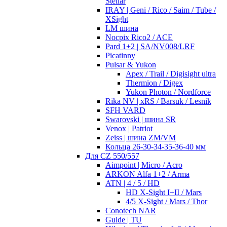
Stellar
IRAY | Geni / Rico / Saim / Tube /
XSight
LM шина
Nocpix Rico2 / ACE
Pard 1+2 | SA/NV008/LRF
Picatinny
Pulsar & Yukon
Apex / Trail / Digisight ultra
Thermion / Digex
Yukon Photon / Nordforce
Rika NV | xRS / Barsuk / Lesnik
SFH VARD
Swarovski | шина SR
Venox | Patriot
Zeiss | шина ZM/VM
Кольца 26-30-34-35-36-40 мм
Для CZ 550/557
Aimpoint | Micro / Acro
ARKON Alfa 1+2 / Arma
ATN | 4 / 5 / HD
HD X-Sight I+II / Mars
4/5 X-Sight / Mars / Thor
Conotech NAR
Guide | TU