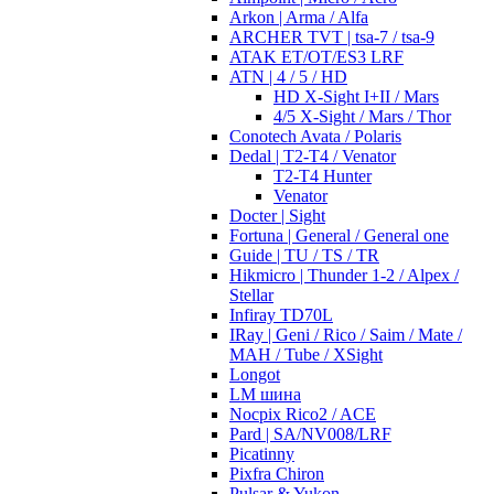
Arkon | Arma / Alfa
ARCHER TVT | tsa-7 / tsa-9
ATAK ET/OT/ES3 LRF
ATN | 4 / 5 / HD
HD X-Sight I+II / Mars
4/5 X-Sight / Mars / Thor
Conotech Avata / Polaris
Dedal | T2-T4 / Venator
T2-T4 Hunter
Venator
Docter | Sight
Fortuna | General / General one
Guide | TU / TS / TR
Hikmicro | Thunder 1-2 / Alpex /
Stellar
Infiray TD70L
IRay | Geni / Rico / Saim / Mate /
MAH / Tube / XSight
Longot
LM шина
Nocpix Rico2 / ACE
Pard | SA/NV008/LRF
Picatinny
Pixfra Chiron
Pulsar & Yukon