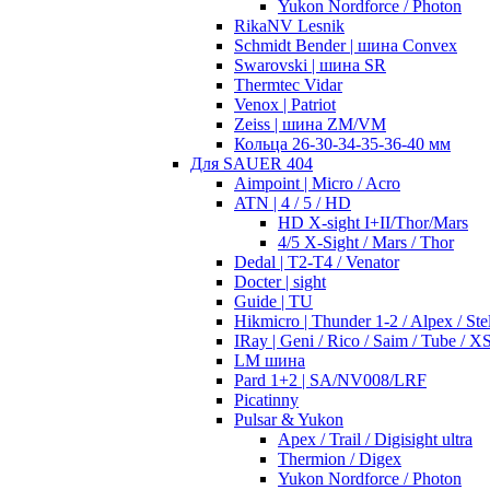
Yukon Nordforce / Photon
RikaNV Lesnik
Schmidt Bender | шина Convex
Swarovski | шина SR
Thermtec Vidar
Venox | Patriot
Zeiss | шина ZM/VM
Кольца 26-30-34-35-36-40 мм
Для SAUER 404
Aimpoint | Micro / Acro
ATN | 4 / 5 / HD
HD X-sight I+II/Thor/Mars
4/5 X-Sight / Mars / Thor
Dedal | T2-T4 / Venator
Docter | sight
Guide | TU
Hikmicro | Thunder 1-2 / Alpex / Stel
IRay | Geni / Rico / Saim / Tube / X
LM шина
Pard 1+2 | SA/NV008/LRF
Picatinny
Pulsar & Yukon
Apex / Trail / Digisight ultra
Thermion / Digex
Yukon Nordforce / Photon