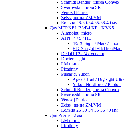
Schmidt Bender | шина Convex
Swarovski | шина SR
Venox | Patriot
Zeiss | шина ZM/VM
Кольца 26-30-34-35-36-40 мм
Для MERKEL B3/B4/KR1/K3/K5
Aimpoint | micro
ATN | 4 / 5 / HD
4/5 X-Sight / Mars / Thor
HD X-sight I+II/Thor/Mars
Dedal | T2-T4 / Venator
Docter | sight
LM шина
Picatinny
Pulsar & Yukon
Apex / Trail / Digisight Ultra
Yukon Nordforce / Photon
Schmidt Bender | шина Convex
Swarovski | шина SR
Venox | Patriot
Zeiss | шина ZM/VM
Кольца 26-30-34-35-36-40 мм
Для Prisma 12мм
LM шина
Picatinny