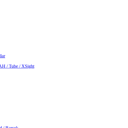
lar
MAH / Tube / XSight
d / Barsuk