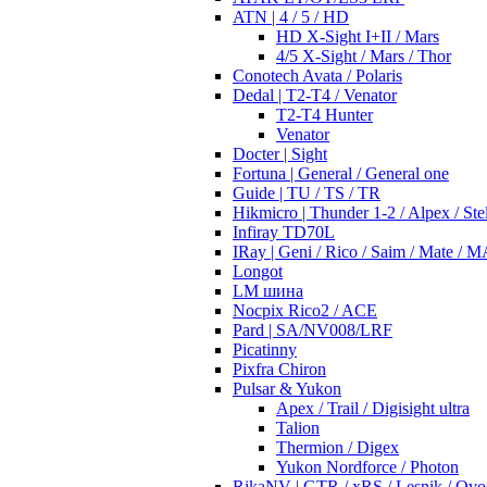
ATN | 4 / 5 / HD
HD X-Sight I+II / Mars
4/5 X-Sight / Mars / Thor
Conotech Avata / Polaris
Dedal | T2-T4 / Venator
T2-T4 Hunter
Venator
Docter | Sight
Fortuna | General / General one
Guide | TU / TS / TR
Hikmicro | Thunder 1-2 / Alpex / Stel
Infiray TD70L
IRay | Geni / Rico / Saim / Mate / 
Longot
LM шина
Nocpix Rico2 / ACE
Pard | SA/NV008/LRF
Picatinny
Pixfra Chiron
Pulsar & Yukon
Apex / Trail / Digisight ultra
Talion
Thermion / Digex
Yukon Nordforce / Photon
RikaNV | GTR / xRS / Lesnik / Ovo