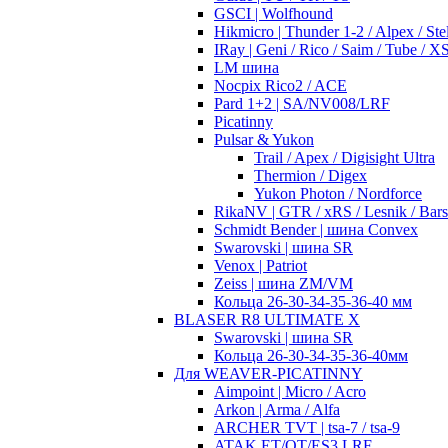
GSCI | Wolfhound
Hikmicro | Thunder 1-2 / Alpex / Stel
IRay | Geni / Rico / Saim / Tube / 
LM шина
Nocpix Rico2 / ACE
Pard 1+2 | SA/NV008/LRF
Picatinny
Pulsar & Yukon
Trail / Apex / Digisight Ultra
Thermion / Digex
Yukon Photon / Nordforce
RikaNV | GTR / xRS / Lesnik / Bar
Schmidt Bender | шина Convex
Swarovski | шина SR
Venox | Patriot
Zeiss | шина ZM/VM
Кольца 26-30-34-35-36-40 мм
BLASER R8 ULTIMATE X
Swarovski | шина SR
Кольца 26-30-34-35-36-40мм
Для WEAVER-PICATINNY
Aimpoint | Micro / Acro
Arkon | Arma / Alfa
ARCHER TVT | tsa-7 / tsa-9
ATAK ET/OT/ES3 LRF