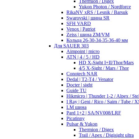
Thermion / Digex
Yukon Photon / Nordforce
RikaNV xRS / Lesnik / Barsuk
Swarovski | шина SR
SFH VARD
Venox | Patriot
Zeiss | шина ZM/VM
Кольца 26-30-34-35-36-40 мм
Для SAUER 303
Aimpoint | micro
ATN | 4 / 5 / HD
HD X-Sight I+II/Thor/Mars
4/5 X-Sight / Mars / Thor
Conotech NAR
Dedal | T2-T4 / Venator
Docter | sight
Guide TU
Hikmicro | Thunder 1-2 / Alpex / Stel
I Ray | Geni / Rico / Saim / Tube / X
LM шина
Pard 1+2 | SA/NV008/LRF
Picatinny
Pulsar & Yukon
Thermion / Digex
Trail / Apex / Digisight ultra