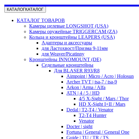
КАТАЛОГ
КАТАЛОГ
КАТАЛОГ ТОВАРОВ
Камеры целевые LONGSHOT (USA)
Камеры оружейные TRIGGERCAM (ZA)
Кольца и кронштейны LEAPERS (USA)
Адаптеры и аксессуары
для Ластохвост/Призма 9-11мм
для Weaver/Picatinny
Кронштейны INNOMOUNT (DE)
Седельные кронштейны
Для BLASER R93/R8
Aimpoint | Micro / Acro | Holosun
Archer TVT | tsa-7 / tsa-9
Arkon | Arma / Alfa
ATN | 4 / 5 / HD
4/5 X-Sight / Mars / Thor
HD X-Sight I+II / Mars
Dedal | T2-T4 / Venator
T2-T4 Hunter
Venator
Docter | sight
Fortuna | General / General One
Guide | TU / TR / TS