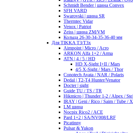
Schmidt Bender | шина Convex
SFH VARD
Swarovski | шина SR
Thermtec Vidar
Venox | Patriot
Zeiss | шина ZM/VM
Кольца 26-30-34-35-36-40 мм
Для TIKKA T3/T3x
Aimpoint | Micro / Acro
ARKON Alfa 1+2 / Arma
ATN | 4 / 5 / HD
HD X-Sight I+II / Mars
4/5 X-Sight / Mars / Thor
Conotech Avata / NAR / Polaris
Dedal | T2-T4 Hunter/Venator
Docter | sight
Guide TU / TS / TR
Hikmicro | Thunder 1-2 / Alpex / Stel
IRAY | Geni / Rico / Saim / Tube / 
LM шина
Nocpix Rico2 / ACE
Pard 1+2 | SA/NV008/LRF
Picatinny
Pulsar & Yukon