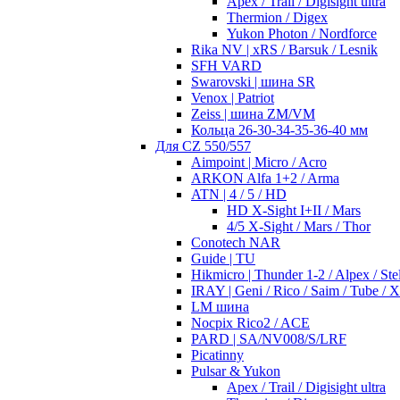
Apex / Trail / Digisight ultra
Thermion / Digex
Yukon Photon / Nordforce
Rika NV | xRS / Barsuk / Lesnik
SFH VARD
Swarovski | шина SR
Venox | Patriot
Zeiss | шина ZM/VM
Кольца 26-30-34-35-36-40 мм
Для CZ 550/557
Aimpoint | Micro / Acro
ARKON Alfa 1+2 / Arma
ATN | 4 / 5 / HD
HD X-Sight I+II / Mars
4/5 X-Sight / Mars / Thor
Conotech NAR
Guide | TU
Hikmicro | Thunder 1-2 / Alpex / Stel
IRAY | Geni / Rico / Saim / Tube / 
LM шина
Nocpix Rico2 / ACE
PARD | SA/NV008/S/LRF
Picatinny
Pulsar & Yukon
Apex / Trail / Digisight ultra