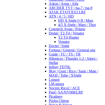
Arkon | Arma / Alfa
ARCHER TVT | tsa-7 / tsa-9
ATAK ET/OT/ES3 LRF
ATN | 4 / 5 / HD
HD X-Sight I+II / Mars
4/5 X-Sight / Mars / Thor
Conotech Avata / Polaris
Dedal | T2-T4 / Venator
T2-T4 Hunter
Venator
Docter | Sight
Fortuna | General / General one
Guide | TU / TS / TR
Hikmicro | Thunder 1-2 / Alpex /
Stellar
Infiray TD70L
IRay | Geni / Rico / Saim / Mate /
MAH / Tube / XSight
Longot
LM шина
Nocpix Rico2 / ACE
Pard | SA/NV008/LRF
Picatinny
Pixfra Chiron
Pulsar & Yukon