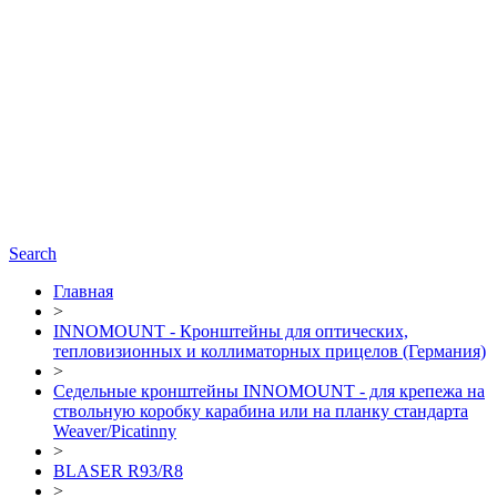
Search
Главная
>
INNOMOUNT - Кронштейны для оптических,
тепловизионных и коллиматорных прицелов (Германия)
>
Седельные кронштейны INNOMOUNT - для крепежа на
ствольную коробку карабина или на планку стандарта
Weaver/Picatinny
>
BLASER R93/R8
>