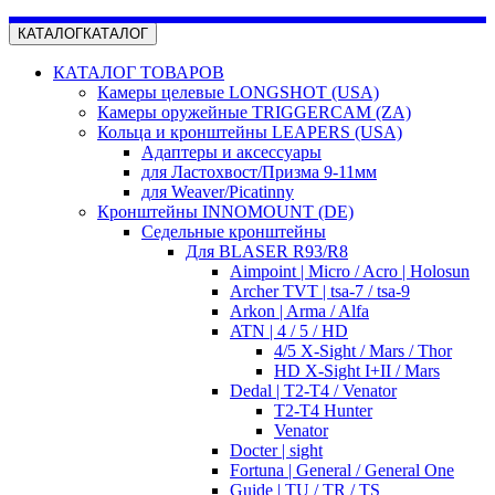
КАТАЛОГ
КАТАЛОГ
КАТАЛОГ ТОВАРОВ
Камеры целевые LONGSHOT (USA)
Камеры оружейные TRIGGERCAM (ZA)
Кольца и кронштейны LEAPERS (USA)
Адаптеры и аксессуары
для Ластохвост/Призма 9-11мм
для Weaver/Picatinny
Кронштейны INNOMOUNT (DE)
Седельные кронштейны
Для BLASER R93/R8
Aimpoint | Micro / Acro | Holosun
Archer TVT | tsa-7 / tsa-9
Arkon | Arma / Alfa
ATN | 4 / 5 / HD
4/5 X-Sight / Mars / Thor
HD X-Sight I+II / Mars
Dedal | T2-T4 / Venator
T2-T4 Hunter
Venator
Docter | sight
Fortuna | General / General One
Guide | TU / TR / TS