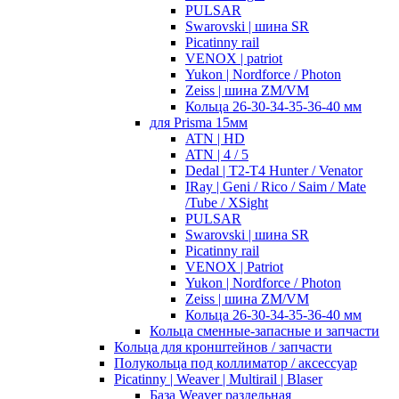
PULSAR
Swarovski | шина SR
Picatinny rail
VENOX | patriot
Yukon | Nordforce / Photon
Zeiss | шина ZM/VM
Кольца 26-30-34-35-36-40 мм
для Prisma 15мм
ATN | HD
ATN | 4 / 5
Dedal | T2-T4 Hunter / Venator
IRay | Geni / Rico / Saim / Mate
/Tube / XSight
PULSAR
Swarovski | шина SR
Picatinny rail
VENOX | Patriot
Yukon | Nordforce / Photon
Zeiss | шина ZM/VM
Кольца 26-30-34-35-36-40 мм
Кольца сменные-запасные и запчасти
Кольца для кронштейнов / запчасти
Полукольца под коллиматор / аксессуар
Picatinny | Weaver | Multirail | Blaser
База Weaver раздельная