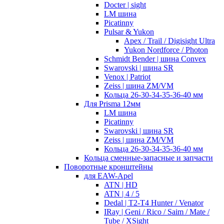
Docter | sight
LM шина
Picatinny
Pulsar & Yukon
Apex / Trail / Digisight Ultra
Yukon Nordforce / Photon
Schmidt Bender | шина Convex
Swarovski | шина SR
Venox | Patriot
Zeiss | шина ZM/VM
Кольца 26-30-34-35-36-40 мм
Для Prisma 12мм
LM шина
Picatinny
Swarovski | шина SR
Zeiss | шина ZM/VM
Кольца 26-30-34-35-36-40 мм
Кольца сменные-запасные и запчасти
Поворотные кронштейны
для EAW-Apel
ATN | HD
ATN | 4 / 5
Dedal | T2-T4 Hunter / Venator
IRay | Geni / Rico / Saim / Mate /
Tube / XSight