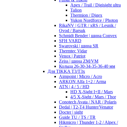
Apex / Trail / Digisight ultra
Talion
Thermion / Digex
Yukon Nordforce / Photon
RikaNV | GTR / xRS / Lesnik /
Ovod / Barsuk
Schmidt Bender | шина Convex
SFH VARD
Swarovski | шина SR
Thermtec Vidar
Venox | Patriot
Zeiss | шина ZM/VM
Кольца 26-30-34-35-36-40 мм
Для TIKKA T3/T3x
Aimpoint | Micro / Acro
ARKON Alfa 1+2 / Arma
ATN | 4 / 5 / HD
HD X-Sight I+II / Mars
4/5 X-Sight / Mars / Thor
Conotech Avata / NAR / Polaris
Dedal | T2-T4 Hunter/Venator
Docter | sight
Guide TU / TS / TR
Hikmicro | Thunder 1-2 / Alpex /