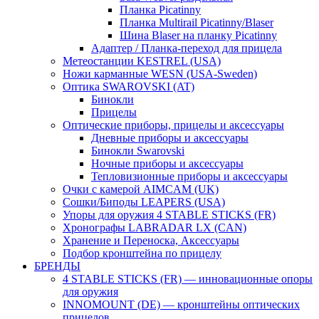
Планка Picatinny
Планка Multirail Picatinny/Blaser
Шина Blaser на планку Picatinny
Адаптер / Планка-переход для прицела
Метеостанции KESTREL (USA)
Ножи карманные WESN (USA-Sweden)
Оптика SWAROVSKI (AT)
Бинокли
Прицелы
Оптические приборы, прицелы и аксессуары
Дневные приборы и аксессуары
Бинокли Swarovski
Ночные приборы и аксессуары
Тепловизионные приборы и аксессуары
Очки с камерой AIMCAM (UK)
Сошки/Биподы LEAPERS (USA)
Упоры для оружия 4 STABLE STICKS (FR)
Хронографы LABRADAR LX (CAN)
Хранение и Переноска, Аксессуары
Подбор кронштейна по прицелу
БРЕНДЫ
4 STABLE STICKS (FR) — инновационные опоры
для оружия
INNOMOUNT (DE) — кронштейны оптических
прицелов