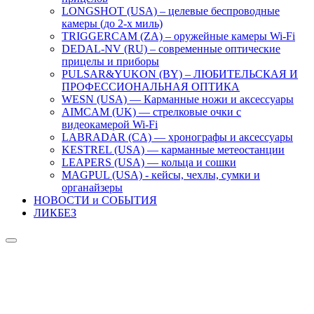
LONGSHOT (USA) – целевые беспроводные
камеры (до 2-х миль)
TRIGGERCAM (ZA) – оружейные камеры Wi-Fi
DEDAL-NV (RU) – современные оптические
прицелы и приборы
PULSAR&YUKON (BY) – ЛЮБИТЕЛЬСКАЯ И
ПРОФЕССИОНАЛЬНАЯ ОПТИКА
WESN (USA) — Карманные ножи и аксессуары
AIMCAM (UK) — стрелковые очки с
видеокамерой Wi-Fi
LABRADAR (CA) — хронографы и аксессуары
KESTREL (USA) — карманные метеостанции
LEAPERS (USA) — кольца и сошки
MAGPUL (USA) - кейсы, чехлы, сумки и
органайзеры
НОВОСТИ и СОБЫТИЯ
ЛИКБЕЗ