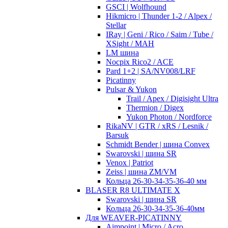
GSCI | Wolfhound
Hikmicro | Thunder 1-2 / Alpex /
Stellar
IRay | Geni / Rico / Saim / Tube /
XSight / MAH
LM шина
Nocpix Rico2 / ACE
Pard 1+2 | SA/NV008/LRF
Picatinny
Pulsar & Yukon
Trail / Apex / Digisight Ultra
Thermion / Digex
Yukon Photon / Nordforce
RikaNV | GTR / xRS / Lesnik /
Barsuk
Schmidt Bender | шина Convex
Swarovski | шина SR
Venox | Patriot
Zeiss | шина ZM/VM
Кольца 26-30-34-35-36-40 мм
BLASER R8 ULTIMATE X
Swarovski | шина SR
Кольца 26-30-34-35-36-40мм
Для WEAVER-PICATINNY
Aimpoint | Micro / Acro