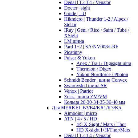
Dedal | T2-T4 / Venator
Docter | sight
Guide | TU
Hikmicro | Thunder 1-2 / Alpex /
Stellar
IRay | Geni / Rico / Saim / Tube /
XSight
LM шина
Pard 1+2 | SA/NV008/LRF
Picatinny
Pulsar & Yukon
Apex / Trail / Digisight ultra
Thermion / Digex
Yukon Nordforce / Photon
Schmidt Bender | шина Convex
Swarovski | шина SR
Venox | Patriot
Zeiss | шина ZM/VM
Кольца 26-30-34-35-36-40 мм
Для MERKEL B3/B4/KR1/K3/K5
Aimpoint | micro
ATN | 4 / 5 / HD
4/5 X-Sight / Mars / Thor
HD X-sight I+II/Thor/Mars
Dedal | T2-T4 / Venator