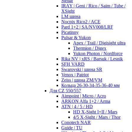
Stellar
IRAY | Geni / Rico / Saim / Tube /
XSight
LM шина
Nocpix Rico2 / ACE
Pard 1+2 | SA/NV008/LRF
Picatinny
Pulsar & Yukon
Apex / Trail / Digisight ultra
Thermion / Digex
Yukon Photon / Nordforce
Rika NV | xRS / Barsuk / Lesnik
SFH VARD
Swarovski | шина SR
Venox | Patriot
Zeiss | шина ZM/VM
Кольца 26-30-34-35-36-40 мм
Для CZ 550/557
Aimpoint | Micro / Acro
ARKON Alfa 1+2 / Arma
ATN | 4 / 5 / HD
HD X-Sight I+II / Mars
4/5 X-Sight / Mars / Thor
Conotech NAR
Guide | TU