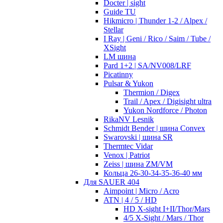
Docter | sight
Guide TU
Hikmicro | Thunder 1-2 / Alpex /
Stellar
I Ray | Geni / Rico / Saim / Tube /
XSight
LM шина
Pard 1+2 | SA/NV008/LRF
Picatinny
Pulsar & Yukon
Thermion / Digex
Trail / Apex / Digisight ultra
Yukon Nordforce / Photon
RikaNV Lesnik
Schmidt Bender | шина Convex
Swarovski | шина SR
Thermtec Vidar
Venox | Patriot
Zeiss | шина ZM/VM
Кольца 26-30-34-35-36-40 мм
Для SAUER 404
Aimpoint | Micro / Acro
ATN | 4 / 5 / HD
HD X-sight I+II/Thor/Mars
4/5 X-Sight / Mars / Thor