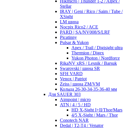
Hikmicro | Thunder 1-2 / Alpex /
Stellar
IRAY | Geni / Rico / Saim / Tube /
XSight
LM шина
Nocpix Rico2 / ACE
PARD | SA/NV008/S/LRF
Picatinny
Pulsar & Yukon
Apex / Trail / Digisight ultra
Thermion / Digex
Yukon Photon / Nordforce
RikaNV xRS / Lesnik / Barsuk
Swarovski | шина SR
SFH VARD
Venox | Patriot
Zeiss | шина ZM/VM
Кольца 26-30-34-35-36-40 мм
Для SAUER 303
Aimpoint | micro
ATN | 4 / 5 / HD
HD X-Sight I+II/Thor/Mars
4/5 X-Sight / Mars / Thor
Conotech NAR
Dedal | T2-T4 / Venator