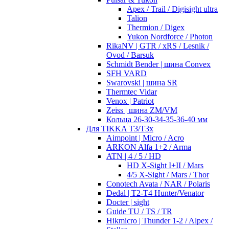
Apex / Trail / Digisight ultra
Talion
Thermion / Digex
Yukon Nordforce / Photon
RikaNV | GTR / xRS / Lesnik /
Ovod / Barsuk
Schmidt Bender | шина Convex
SFH VARD
Swarovski | шина SR
Thermtec Vidar
Venox | Patriot
Zeiss | шина ZM/VM
Кольца 26-30-34-35-36-40 мм
Для TIKKA T3/T3x
Aimpoint | Micro / Acro
ARKON Alfa 1+2 / Arma
ATN | 4 / 5 / HD
HD X-Sight I+II / Mars
4/5 X-Sight / Mars / Thor
Conotech Avata / NAR / Polaris
Dedal | T2-T4 Hunter/Venator
Docter | sight
Guide TU / TS / TR
Hikmicro | Thunder 1-2 / Alpex /