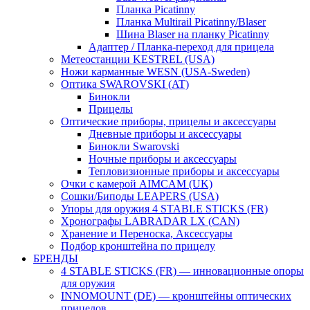
Планка Picatinny
Планка Multirail Picatinny/Blaser
Шина Blaser на планку Picatinny
Адаптер / Планка-переход для прицела
Метеостанции KESTREL (USA)
Ножи карманные WESN (USA-Sweden)
Оптика SWAROVSKI (AT)
Бинокли
Прицелы
Оптические приборы, прицелы и аксессуары
Дневные приборы и аксессуары
Бинокли Swarovski
Ночные приборы и аксессуары
Тепловизионные приборы и аксессуары
Очки с камерой AIMCAM (UK)
Сошки/Биподы LEAPERS (USA)
Упоры для оружия 4 STABLE STICKS (FR)
Хронографы LABRADAR LX (CAN)
Хранение и Переноска, Аксессуары
Подбор кронштейна по прицелу
БРЕНДЫ
4 STABLE STICKS (FR) — инновационные опоры
для оружия
INNOMOUNT (DE) — кронштейны оптических
прицелов