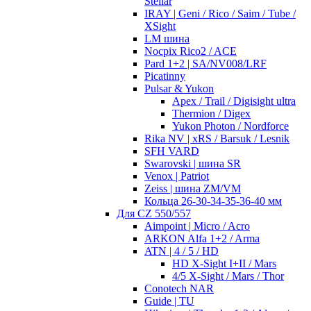
Stellar
IRAY | Geni / Rico / Saim / Tube /
XSight
LM шина
Nocpix Rico2 / ACE
Pard 1+2 | SA/NV008/LRF
Picatinny
Pulsar & Yukon
Apex / Trail / Digisight ultra
Thermion / Digex
Yukon Photon / Nordforce
Rika NV | xRS / Barsuk / Lesnik
SFH VARD
Swarovski | шина SR
Venox | Patriot
Zeiss | шина ZM/VM
Кольца 26-30-34-35-36-40 мм
Для CZ 550/557
Aimpoint | Micro / Acro
ARKON Alfa 1+2 / Arma
ATN | 4 / 5 / HD
HD X-Sight I+II / Mars
4/5 X-Sight / Mars / Thor
Conotech NAR
Guide | TU