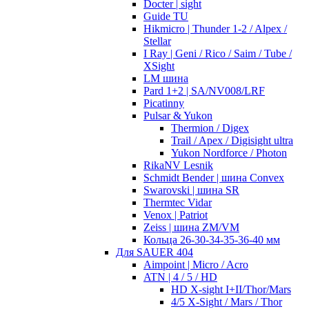
Docter | sight
Guide TU
Hikmicro | Thunder 1-2 / Alpex /
Stellar
I Ray | Geni / Rico / Saim / Tube /
XSight
LM шина
Pard 1+2 | SA/NV008/LRF
Picatinny
Pulsar & Yukon
Thermion / Digex
Trail / Apex / Digisight ultra
Yukon Nordforce / Photon
RikaNV Lesnik
Schmidt Bender | шина Convex
Swarovski | шина SR
Thermtec Vidar
Venox | Patriot
Zeiss | шина ZM/VM
Кольца 26-30-34-35-36-40 мм
Для SAUER 404
Aimpoint | Micro / Acro
ATN | 4 / 5 / HD
HD X-sight I+II/Thor/Mars
4/5 X-Sight / Mars / Thor