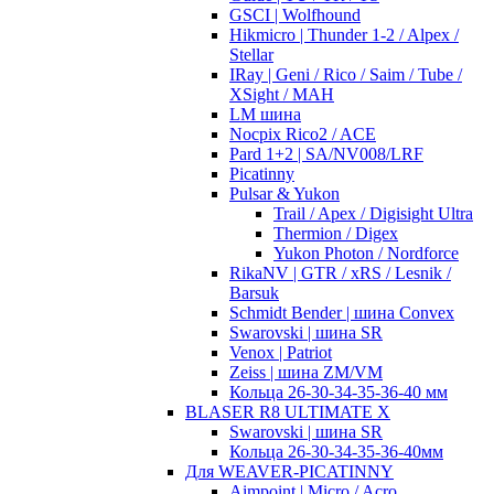
GSCI | Wolfhound
Hikmicro | Thunder 1-2 / Alpex /
Stellar
IRay | Geni / Rico / Saim / Tube /
XSight / MAH
LM шина
Nocpix Rico2 / ACE
Pard 1+2 | SA/NV008/LRF
Picatinny
Pulsar & Yukon
Trail / Apex / Digisight Ultra
Thermion / Digex
Yukon Photon / Nordforce
RikaNV | GTR / xRS / Lesnik /
Barsuk
Schmidt Bender | шина Convex
Swarovski | шина SR
Venox | Patriot
Zeiss | шина ZM/VM
Кольца 26-30-34-35-36-40 мм
BLASER R8 ULTIMATE X
Swarovski | шина SR
Кольца 26-30-34-35-36-40мм
Для WEAVER-PICATINNY
Aimpoint | Micro / Acro