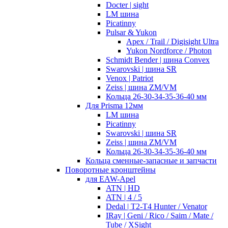
Docter | sight
LM шина
Picatinny
Pulsar & Yukon
Apex / Trail / Digisight Ultra
Yukon Nordforce / Photon
Schmidt Bender | шина Convex
Swarovski | шина SR
Venox | Patriot
Zeiss | шина ZM/VM
Кольца 26-30-34-35-36-40 мм
Для Prisma 12мм
LM шина
Picatinny
Swarovski | шина SR
Zeiss | шина ZM/VM
Кольца 26-30-34-35-36-40 мм
Кольца сменные-запасные и запчасти
Поворотные кронштейны
для EAW-Apel
ATN | HD
ATN | 4 / 5
Dedal | T2-T4 Hunter / Venator
IRay | Geni / Rico / Saim / Mate /
Tube / XSight