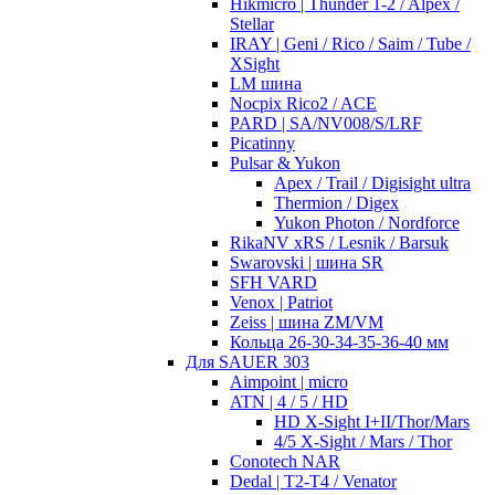
Hikmicro | Thunder 1-2 / Alpex /
Stellar
IRAY | Geni / Rico / Saim / Tube /
XSight
LM шина
Nocpix Rico2 / ACE
PARD | SA/NV008/S/LRF
Picatinny
Pulsar & Yukon
Apex / Trail / Digisight ultra
Thermion / Digex
Yukon Photon / Nordforce
RikaNV xRS / Lesnik / Barsuk
Swarovski | шина SR
SFH VARD
Venox | Patriot
Zeiss | шина ZM/VM
Кольца 26-30-34-35-36-40 мм
Для SAUER 303
Aimpoint | micro
ATN | 4 / 5 / HD
HD X-Sight I+II/Thor/Mars
4/5 X-Sight / Mars / Thor
Conotech NAR
Dedal | T2-T4 / Venator