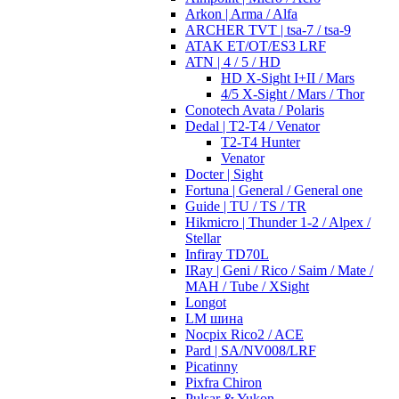
Arkon | Arma / Alfa
ARCHER TVT | tsa-7 / tsa-9
ATAK ET/OT/ES3 LRF
ATN | 4 / 5 / HD
HD X-Sight I+II / Mars
4/5 X-Sight / Mars / Thor
Conotech Avata / Polaris
Dedal | T2-T4 / Venator
T2-T4 Hunter
Venator
Docter | Sight
Fortuna | General / General one
Guide | TU / TS / TR
Hikmicro | Thunder 1-2 / Alpex /
Stellar
Infiray TD70L
IRay | Geni / Rico / Saim / Mate /
MAH / Tube / XSight
Longot
LM шина
Nocpix Rico2 / ACE
Pard | SA/NV008/LRF
Picatinny
Pixfra Chiron
Pulsar & Yukon