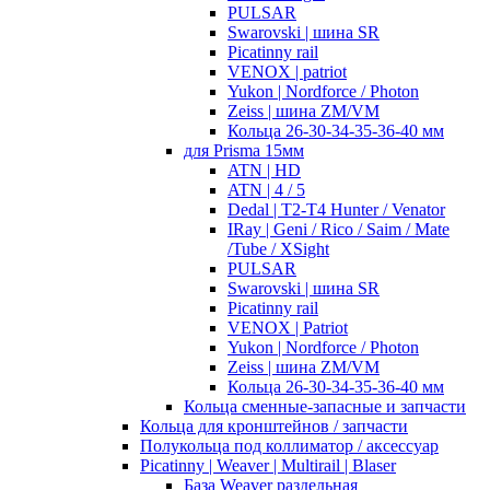
PULSAR
Swarovski | шина SR
Picatinny rail
VENOX | patriot
Yukon | Nordforce / Photon
Zeiss | шина ZM/VM
Кольца 26-30-34-35-36-40 мм
для Prisma 15мм
ATN | HD
ATN | 4 / 5
Dedal | T2-T4 Hunter / Venator
IRay | Geni / Rico / Saim / Mate
/Tube / XSight
PULSAR
Swarovski | шина SR
Picatinny rail
VENOX | Patriot
Yukon | Nordforce / Photon
Zeiss | шина ZM/VM
Кольца 26-30-34-35-36-40 мм
Кольца сменные-запасные и запчасти
Кольца для кронштейнов / запчасти
Полукольца под коллиматор / аксессуар
Picatinny | Weaver | Multirail | Blaser
База Weaver раздельная