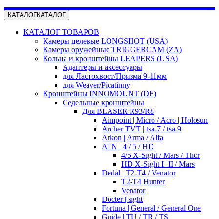
КАТАЛОГ
КАТАЛОГ
КАТАЛОГ ТОВАРОВ
Камеры целевые LONGSHOT (USA)
Камеры оружейные TRIGGERCAM (ZA)
Кольца и кронштейны LEAPERS (USA)
Адаптеры и аксессуары
для Ластохвост/Призма 9-11мм
для Weaver/Picatinny
Кронштейны INNOMOUNT (DE)
Седельные кронштейны
Для BLASER R93/R8
Aimpoint | Micro / Acro | Holosun
Archer TVT | tsa-7 / tsa-9
Arkon | Arma / Alfa
ATN | 4 / 5 / HD
4/5 X-Sight / Mars / Thor
HD X-Sight I+II / Mars
Dedal | T2-T4 / Venator
T2-T4 Hunter
Venator
Docter | sight
Fortuna | General / General One
Guide | TU / TR / TS