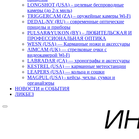
LONGSHOT (USA) – целевые беспроводные
камеры (до 2-х миль)
TRIGGERCAM (ZA) – оружейные камеры Wi-Fi
DEDAL-NV (RU) – современные оптические
прицелы и приборы
PULSAR&YUKON (BY) – ЛЮБИТЕЛЬСКАЯ И
ПРОФЕССИОНАЛЬНАЯ ОПТИКА
WESN (USA) — Карманные ножи и аксессуары
AIMCAM (UK) — стрелковые очки с
видеокамерой Wi-Fi
LABRADAR (CA) — хронографы и аксессуары
KESTREL (USA) — карманные метеостанции
LEAPERS (USA) — кольца и сошки
MAGPUL (USA) - кейсы, чехлы, сумки и
органайзеры
НОВОСТИ и СОБЫТИЯ
ЛИКБЕЗ