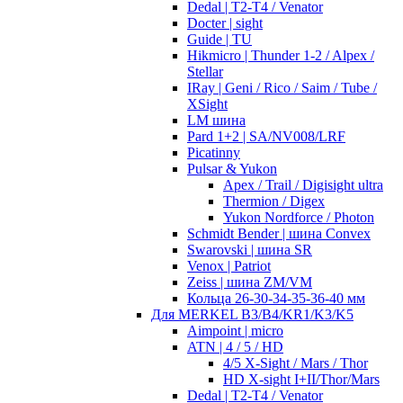
Dedal | T2-T4 / Venator
Docter | sight
Guide | TU
Hikmicro | Thunder 1-2 / Alpex /
Stellar
IRay | Geni / Rico / Saim / Tube /
XSight
LM шина
Pard 1+2 | SA/NV008/LRF
Picatinny
Pulsar & Yukon
Apex / Trail / Digisight ultra
Thermion / Digex
Yukon Nordforce / Photon
Schmidt Bender | шина Convex
Swarovski | шина SR
Venox | Patriot
Zeiss | шина ZM/VM
Кольца 26-30-34-35-36-40 мм
Для MERKEL B3/B4/KR1/K3/K5
Aimpoint | micro
ATN | 4 / 5 / HD
4/5 X-Sight / Mars / Thor
HD X-sight I+II/Thor/Mars
Dedal | T2-T4 / Venator