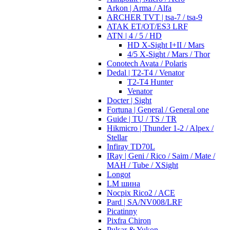
Arkon | Arma / Alfa
ARCHER TVT | tsa-7 / tsa-9
ATAK ET/OT/ES3 LRF
ATN | 4 / 5 / HD
HD X-Sight I+II / Mars
4/5 X-Sight / Mars / Thor
Conotech Avata / Polaris
Dedal | T2-T4 / Venator
T2-T4 Hunter
Venator
Docter | Sight
Fortuna | General / General one
Guide | TU / TS / TR
Hikmicro | Thunder 1-2 / Alpex /
Stellar
Infiray TD70L
IRay | Geni / Rico / Saim / Mate /
MAH / Tube / XSight
Longot
LM шина
Nocpix Rico2 / ACE
Pard | SA/NV008/LRF
Picatinny
Pixfra Chiron
Pulsar & Yukon