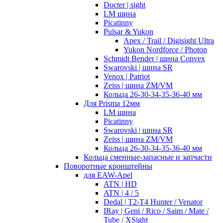
Docter | sight
LM шина
Picatinny
Pulsar & Yukon
Apex / Trail / Digisight Ultra
Yukon Nordforce / Photon
Schmidt Bender | шина Convex
Swarovski | шина SR
Venox | Patriot
Zeiss | шина ZM/VM
Кольца 26-30-34-35-36-40 мм
Для Prisma 12мм
LM шина
Picatinny
Swarovski | шина SR
Zeiss | шина ZM/VM
Кольца 26-30-34-35-36-40 мм
Кольца сменные-запасные и запчасти
Поворотные кронштейны
для EAW-Apel
ATN | HD
ATN | 4 / 5
Dedal | T2-T4 Hunter / Venator
IRay | Geni / Rico / Saim / Mate /
Tube / XSight