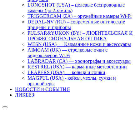
LONGSHOT (USA) – целевые беспроводные
камеры (до 2-х миль)
TRIGGERCAM (ZA) – оружейные камеры Wi-Fi
DEDAL-NV (RU) – современные оптические
прицелы и приборы
PULSAR&YUKON (BY) – ЛЮБИТЕЛЬСКАЯ И
ПРОФЕССИОНАЛЬНАЯ ОПТИКА
WESN (USA) — Карманные ножи и аксессуары
AIMCAM (UK) — стрелковые очки с
видеокамерой Wi-Fi
LABRADAR (CA) — хронографы и аксессуары
KESTREL (USA) — карманные метеостанции
LEAPERS (USA) — кольца и сошки
MAGPUL (USA) - кейсы, чехлы, сумки и
органайзеры
НОВОСТИ и СОБЫТИЯ
ЛИКБЕЗ