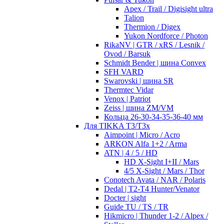
Apex / Trail / Digisight ultra
Talion
Thermion / Digex
Yukon Nordforce / Photon
RikaNV | GTR / xRS / Lesnik /
Ovod / Barsuk
Schmidt Bender | шина Convex
SFH VARD
Swarovski | шина SR
Thermtec Vidar
Venox | Patriot
Zeiss | шина ZM/VM
Кольца 26-30-34-35-36-40 мм
Для TIKKA T3/T3x
Aimpoint | Micro / Acro
ARKON Alfa 1+2 / Arma
ATN | 4 / 5 / HD
HD X-Sight I+II / Mars
4/5 X-Sight / Mars / Thor
Conotech Avata / NAR / Polaris
Dedal | T2-T4 Hunter/Venator
Docter | sight
Guide TU / TS / TR
Hikmicro | Thunder 1-2 / Alpex /