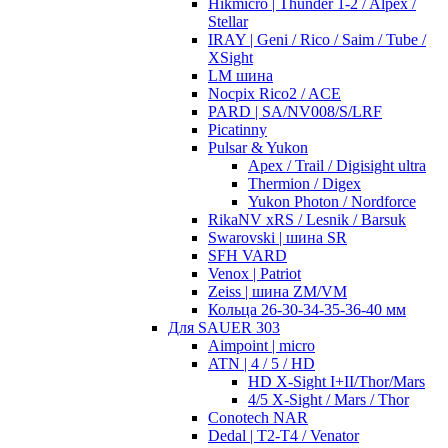
Hikmicro | Thunder 1-2 / Alpex /
Stellar
IRAY | Geni / Rico / Saim / Tube /
XSight
LM шина
Nocpix Rico2 / ACE
PARD | SA/NV008/S/LRF
Picatinny
Pulsar & Yukon
Apex / Trail / Digisight ultra
Thermion / Digex
Yukon Photon / Nordforce
RikaNV xRS / Lesnik / Barsuk
Swarovski | шина SR
SFH VARD
Venox | Patriot
Zeiss | шина ZM/VM
Кольца 26-30-34-35-36-40 мм
Для SAUER 303
Aimpoint | micro
ATN | 4 / 5 / HD
HD X-Sight I+II/Thor/Mars
4/5 X-Sight / Mars / Thor
Conotech NAR
Dedal | T2-T4 / Venator