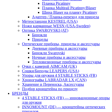
Планка Picatinny
Планка Multirail Picatinny/Blaser
Шина Blaser на планку Picatinny
Адаптер / Планка-переход для прицела
Метеостанции KESTREL (USA)
Ножи карманные WESN (USA-Sweden)
Оптика SWAROVSKI (AT)
Бинокли
Прицелы
Оптические приборы, прицелы и аксессуары
Дневные приборы и аксессуары
Бинокли Swarovski
Ночные приборы и аксессуары
Тепловизионные приборы и аксессуары
Очки с камерой AIMCAM (UK)
Сошки/Биподы LEAPERS (USA)
Упоры для оружия 4 STABLE STICKS (FR)
Хронографы LABRADAR LX (CAN)
Хранение и Переноска, Аксессуары
Подбор кронштейна по прицелу
БРЕНДЫ
4 STABLE STICKS (FR) — инновационные опоры
для оружия
INNOMOUNT (DE) — кронштейны оптических
прицелов