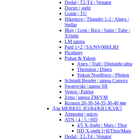
Dedal | T2-T4 / Venator
Docter | sight
Guide | TU
Hikmicro | Thunder 1-2 / Alpex /
Stellar
IRay | Geni / Rico / Saim / Tube /
XSight
LM шина
Pard 1+2 | SA/NV008/LRF
Picatinny
Pulsar & Yukon
Apex / Trail / Digisight ultra
Thermion / Digex
Yukon Nordforce / Photon
Schmidt Bender | шина Convex
Swarovski | шина SR
Venox | Patriot
Zeiss | шина ZM/VM
Кольца 26-30-34-35-36-40 мм
Для MERKEL B3/B4/KR1/K3/K5
Aimpoint | micro
ATN | 4 / 5 / HD
4/5 X-Sight / Mars / Thor
HD X-sight I+II/Thor/Mars
Dedal | T2-T4 / Venator