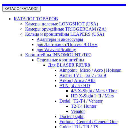
КАТАЛОГ
КАТАЛОГ
КАТАЛОГ ТОВАРОВ
Камеры целевые LONGSHOT (USA)
Камеры оружейные TRIGGERCAM (ZA)
Кольца и кронштейны LEAPERS (USA)
Адаптеры и аксессуары
для Ластохвост/Призма 9-11мм
для Weaver/Picatinny
Кронштейны INNOMOUNT (DE)
Седельные кронштейны
Для BLASER R93/R8
Aimpoint | Micro / Acro | Holosun
Archer TVT | tsa-7 / tsa-9
Arkon | Arma / Alfa
ATN | 4 / 5 / HD
4/5 X-Sight / Mars / Thor
HD X-Sight I+II / Mars
Dedal | T2-T4 / Venator
T2-T4 Hunter
Venator
Docter | sight
Fortuna | General / General One
Guide | TU / TR / TS