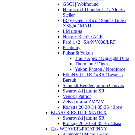
GSCI | Wolfhound
Hikmicro | Thunder 1-2 / Alpex /
Stellar
IRay | Geni / Rico / Saim / Tube /
XSight / MAH
LM шина
Nocpix Rico2 / ACE
Pard 1+2 | SA/NV008/LRF
Picatinny
Pulsar & Yukon
Trail / Apex / Digisight Ultra
Thermion / Digex
Yukon Photon / Nordforce
RikaNV | GTR / xRS / Lesnik /
Barsuk
Schmidt Bender | шина Convex
Swarovski | шина SR
Venox | Patriot
Zeiss | шина ZM/VM
Кольца 26-30-34-35-36-40 мм
BLASER R8 ULTIMATE X
Swarovski | шина SR
Кольца 26-30-34-35-36-40мм
Для WEAVER-PICATINNY
Aimpoint | Micro / Acro