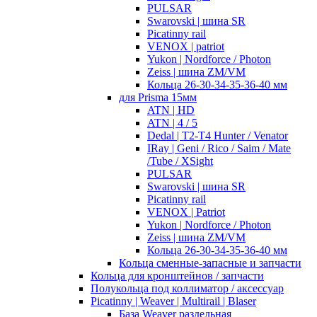
PULSAR
Swarovski | шина SR
Picatinny rail
VENOX | patriot
Yukon | Nordforce / Photon
Zeiss | шина ZM/VM
Кольца 26-30-34-35-36-40 мм
для Prisma 15мм
ATN | HD
ATN | 4 / 5
Dedal | T2-T4 Hunter / Venator
IRay | Geni / Rico / Saim / Mate
/Tube / XSight
PULSAR
Swarovski | шина SR
Picatinny rail
VENOX | Patriot
Yukon | Nordforce / Photon
Zeiss | шина ZM/VM
Кольца 26-30-34-35-36-40 мм
Кольца сменные-запасные и запчасти
Кольца для кронштейнов / запчасти
Полукольца под коллиматор / аксессуар
Picatinny | Weaver | Multirail | Blaser
База Weaver раздельная