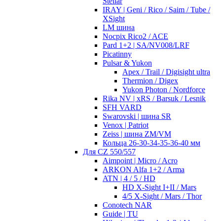
Stellar
IRAY | Geni / Rico / Saim / Tube /
XSight
LM шина
Nocpix Rico2 / ACE
Pard 1+2 | SA/NV008/LRF
Picatinny
Pulsar & Yukon
Apex / Trail / Digisight ultra
Thermion / Digex
Yukon Photon / Nordforce
Rika NV | xRS / Barsuk / Lesnik
SFH VARD
Swarovski | шина SR
Venox | Patriot
Zeiss | шина ZM/VM
Кольца 26-30-34-35-36-40 мм
Для CZ 550/557
Aimpoint | Micro / Acro
ARKON Alfa 1+2 / Arma
ATN | 4 / 5 / HD
HD X-Sight I+II / Mars
4/5 X-Sight / Mars / Thor
Conotech NAR
Guide | TU