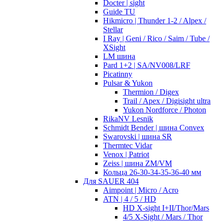
Docter | sight
Guide TU
Hikmicro | Thunder 1-2 / Alpex /
Stellar
I Ray | Geni / Rico / Saim / Tube /
XSight
LM шина
Pard 1+2 | SA/NV008/LRF
Picatinny
Pulsar & Yukon
Thermion / Digex
Trail / Apex / Digisight ultra
Yukon Nordforce / Photon
RikaNV Lesnik
Schmidt Bender | шина Convex
Swarovski | шина SR
Thermtec Vidar
Venox | Patriot
Zeiss | шина ZM/VM
Кольца 26-30-34-35-36-40 мм
Для SAUER 404
Aimpoint | Micro / Acro
ATN | 4 / 5 / HD
HD X-sight I+II/Thor/Mars
4/5 X-Sight / Mars / Thor