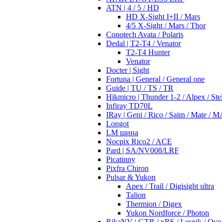
ATN | 4 / 5 / HD
HD X-Sight I+II / Mars
4/5 X-Sight / Mars / Thor
Conotech Avata / Polaris
Dedal | T2-T4 / Venator
T2-T4 Hunter
Venator
Docter | Sight
Fortuna | General / General one
Guide | TU / TS / TR
Hikmicro | Thunder 1-2 / Alpex / Stel
Infiray TD70L
IRay | Geni / Rico / Saim / Mate / 
Longot
LM шина
Nocpix Rico2 / ACE
Pard | SA/NV008/LRF
Picatinny
Pixfra Chiron
Pulsar & Yukon
Apex / Trail / Digisight ultra
Talion
Thermion / Digex
Yukon Nordforce / Photon
RikaNV | GTR / xRS / Lesnik / Ovo