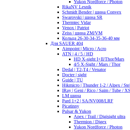
Yukon Nordforce / Photon
RikaNV Lesnik
Schmidt Bender | шина Convex
Swarovski | шина SR
Thermtec Vidar
Venox | Patriot
Zeiss | шина ZM/VM
Кольца 26-30-34-35-36-40 мм
Для SAUER 404
Aimpoint | Micro / Acro
ATN | 4 / 5 / HD
HD X-sight I+II/Thor/Mars
4/5 X-Sight / Mars / Thor
Dedal | T2-T4 / Venator
Docter | sight
Guide | TU
Hikmicro | Thunder 1-2 / Alpex / Stel
IRay | Geni / Rico / Saim / Tube / X
LM шина
Pard 1+2 | SA/NV008/LRF
Picatinny
Pulsar & Yukon
Apex / Trail / Digisight ultra
Thermion / Digex
Yukon Nordforce / Photon