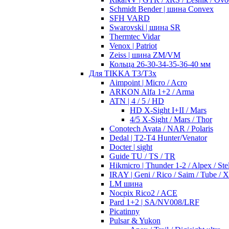
Schmidt Bender | шина Convex
SFH VARD
Swarovski | шина SR
Thermtec Vidar
Venox | Patriot
Zeiss | шина ZM/VM
Кольца 26-30-34-35-36-40 мм
Для TIKKA T3/T3x
Aimpoint | Micro / Acro
ARKON Alfa 1+2 / Arma
ATN | 4 / 5 / HD
HD X-Sight I+II / Mars
4/5 X-Sight / Mars / Thor
Conotech Avata / NAR / Polaris
Dedal | T2-T4 Hunter/Venator
Docter | sight
Guide TU / TS / TR
Hikmicro | Thunder 1-2 / Alpex / Stel
IRAY | Geni / Rico / Saim / Tube / 
LM шина
Nocpix Rico2 / ACE
Pard 1+2 | SA/NV008/LRF
Picatinny
Pulsar & Yukon