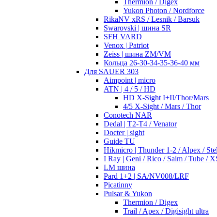
Thermion / Digex
Yukon Photon / Nordforce
RikaNV xRS / Lesnik / Barsuk
Swarovski | шина SR
SFH VARD
Venox | Patriot
Zeiss | шина ZM/VM
Кольца 26-30-34-35-36-40 мм
Для SAUER 303
Aimpoint | micro
ATN | 4 / 5 / HD
HD X-Sight I+II/Thor/Mars
4/5 X-Sight / Mars / Thor
Conotech NAR
Dedal | T2-T4 / Venator
Docter | sight
Guide TU
Hikmicro | Thunder 1-2 / Alpex / Stel
I Ray | Geni / Rico / Saim / Tube / X
LM шина
Pard 1+2 | SA/NV008/LRF
Picatinny
Pulsar & Yukon
Thermion / Digex
Trail / Apex / Digisight ultra