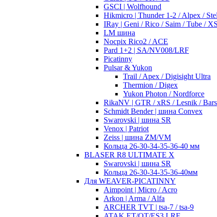
GSCI | Wolfhound
Hikmicro | Thunder 1-2 / Alpex / Stel
IRay | Geni / Rico / Saim / Tube / 
LM шина
Nocpix Rico2 / ACE
Pard 1+2 | SA/NV008/LRF
Picatinny
Pulsar & Yukon
Trail / Apex / Digisight Ultra
Thermion / Digex
Yukon Photon / Nordforce
RikaNV | GTR / xRS / Lesnik / Bar
Schmidt Bender | шина Convex
Swarovski | шина SR
Venox | Patriot
Zeiss | шина ZM/VM
Кольца 26-30-34-35-36-40 мм
BLASER R8 ULTIMATE X
Swarovski | шина SR
Кольца 26-30-34-35-36-40мм
Для WEAVER-PICATINNY
Aimpoint | Micro / Acro
Arkon | Arma / Alfa
ARCHER TVT | tsa-7 / tsa-9
ATAK ET/OT/ES3 LRF