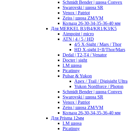
Schmidt Bender | шина Convex
Swarovski | шина SR
Venox | Patriot
Zeiss | шина ZM/VM
Кольца 26-30-34-35-36-40 мм
Для MERKEL B3/B4/KR1/K3/K5
Aimpoint | micro
ATN | 4 / 5 / HD
4/5 X-Sight / Mars / Thor
HD X-sight I+II/Thor/Mars
Dedal | T2-T4 / Venator
Docter | sight
LM шина
Picatinny
Pulsar & Yukon
Apex / Trail / Digisight Ultra
Yukon Nordforce / Photon
Schmidt Bender | шина Convex
Swarovski | шина SR
Venox | Patriot
Zeiss | шина ZM/VM
Кольца 26-30-34-35-36-40 мм
Для Prisma 12мм
LM шина
Picatinny