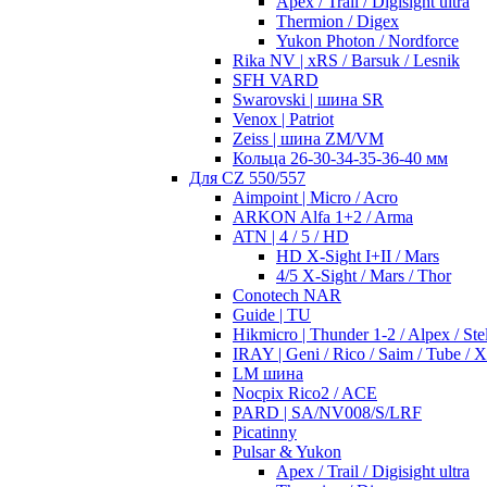
Apex / Trail / Digisight ultra
Thermion / Digex
Yukon Photon / Nordforce
Rika NV | xRS / Barsuk / Lesnik
SFH VARD
Swarovski | шина SR
Venox | Patriot
Zeiss | шина ZM/VM
Кольца 26-30-34-35-36-40 мм
Для CZ 550/557
Aimpoint | Micro / Acro
ARKON Alfa 1+2 / Arma
ATN | 4 / 5 / HD
HD X-Sight I+II / Mars
4/5 X-Sight / Mars / Thor
Conotech NAR
Guide | TU
Hikmicro | Thunder 1-2 / Alpex / Stel
IRAY | Geni / Rico / Saim / Tube / 
LM шина
Nocpix Rico2 / ACE
PARD | SA/NV008/S/LRF
Picatinny
Pulsar & Yukon
Apex / Trail / Digisight ultra