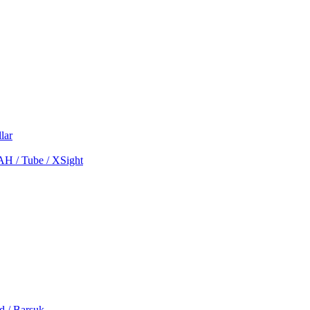
lar
MAH / Tube / XSight
d / Barsuk