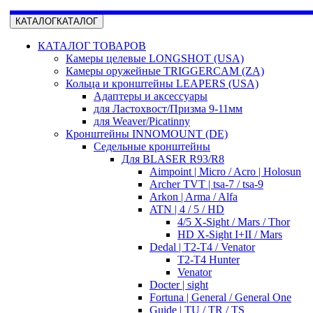
КАТАЛОГ
КАТАЛОГ
КАТАЛОГ ТОВАРОВ
Камеры целевые LONGSHOT (USA)
Камеры оружейные TRIGGERCAM (ZA)
Кольца и кронштейны LEAPERS (USA)
Адаптеры и аксессуары
для Ластохвост/Призма 9-11мм
для Weaver/Picatinny
Кронштейны INNOMOUNT (DE)
Седельные кронштейны
Для BLASER R93/R8
Aimpoint | Micro / Acro | Holosun
Archer TVT | tsa-7 / tsa-9
Arkon | Arma / Alfa
ATN | 4 / 5 / HD
4/5 X-Sight / Mars / Thor
HD X-Sight I+II / Mars
Dedal | T2-T4 / Venator
T2-T4 Hunter
Venator
Docter | sight
Fortuna | General / General One
Guide | TU / TR / TS