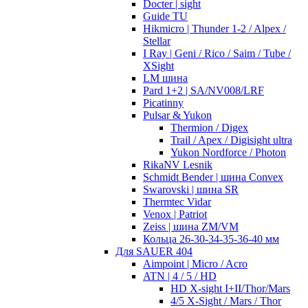
Docter | sight
Guide TU
Hikmicro | Thunder 1-2 / Alpex /
Stellar
I Ray | Geni / Rico / Saim / Tube /
XSight
LM шина
Pard 1+2 | SA/NV008/LRF
Picatinny
Pulsar & Yukon
Thermion / Digex
Trail / Apex / Digisight ultra
Yukon Nordforce / Photon
RikaNV Lesnik
Schmidt Bender | шина Convex
Swarovski | шина SR
Thermtec Vidar
Venox | Patriot
Zeiss | шина ZM/VM
Кольца 26-30-34-35-36-40 мм
Для SAUER 404
Aimpoint | Micro / Acro
ATN | 4 / 5 / HD
HD X-sight I+II/Thor/Mars
4/5 X-Sight / Mars / Thor