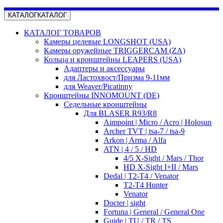
КАТАЛОГ
КАТАЛОГ
КАТАЛОГ ТОВАРОВ
Камеры целевые LONGSHOT (USA)
Камеры оружейные TRIGGERCAM (ZA)
Кольца и кронштейны LEAPERS (USA)
Адаптеры и аксессуары
для Ластохвост/Призма 9-11мм
для Weaver/Picatinny
Кронштейны INNOMOUNT (DE)
Седельные кронштейны
Для BLASER R93/R8
Aimpoint | Micro / Acro | Holosun
Archer TVT | tsa-7 / tsa-9
Arkon | Arma / Alfa
ATN | 4 / 5 / HD
4/5 X-Sight / Mars / Thor
HD X-Sight I+II / Mars
Dedal | T2-T4 / Venator
T2-T4 Hunter
Venator
Docter | sight
Fortuna | General / General One
Guide | TU / TR / TS