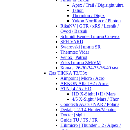
Apex / Trail / Digisight ultra
Talion
Thermion / Digex
Yukon Nordforce / Photon
RikaNV | GTR / xRS / Lesnik /
Ovod / Barsuk
Schmidt Bender | шина Convex
SFH VARD
Swarovski | шина SR
Thermtec Vidar
Venox | Patriot
Zeiss | шина ZM/VM
Кольца 26-30-34-35-36-40 мм
Для TIKKA T3/T3x
Aimpoint | Micro / Acro
ARKON Alfa 1+2 / Arma
ATN | 4 / 5 / HD
HD X-Sight I+II / Mars
4/5 X-Sight / Mars / Thor
Conotech Avata / NAR / Polaris
Dedal | T2-T4 Hunter/Venator
Docter | sight
Guide TU / TS / TR
Hikmicro | Thunder 1-2 / Alpex /