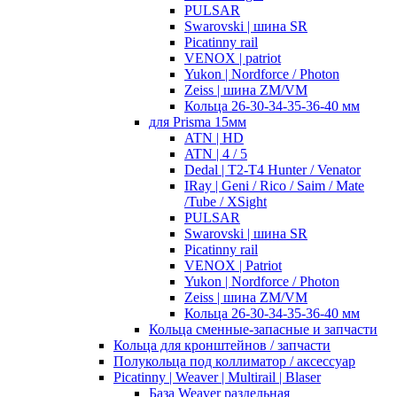
PULSAR
Swarovski | шина SR
Picatinny rail
VENOX | patriot
Yukon | Nordforce / Photon
Zeiss | шина ZM/VM
Кольца 26-30-34-35-36-40 мм
для Prisma 15мм
ATN | HD
ATN | 4 / 5
Dedal | T2-T4 Hunter / Venator
IRay | Geni / Rico / Saim / Mate
/Tube / XSight
PULSAR
Swarovski | шина SR
Picatinny rail
VENOX | Patriot
Yukon | Nordforce / Photon
Zeiss | шина ZM/VM
Кольца 26-30-34-35-36-40 мм
Кольца сменные-запасные и запчасти
Кольца для кронштейнов / запчасти
Полукольца под коллиматор / аксессуар
Picatinny | Weaver | Multirail | Blaser
База Weaver раздельная