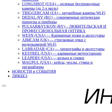
LONGSHOT (USA) – целевые беспроводные
камеры (до 2-х миль)
TRIGGERCAM (ZA) – оружейные камеры Wi-Fi
DEDAL-NV (RU) – современные оптические
прицелы и приборы
PULSAR&YUKON (BY) – ЛЮБИТЕЛЬСКАЯ И
ПРОФЕССИОНАЛЬНАЯ ОПТИКА
WESN (USA) — Карманные ножи и аксессуары
AIMCAM (UK) — стрелковые очки с
видеокамерой Wi-Fi
LABRADAR (CA) — хронографы и аксессуары
KESTREL (USA) — карманные метеостанции
LEAPERS (USA) — кольца и сошки
MAGPUL (USA) - кейсы, чехлы, сумки и
органайзеры
НОВОСТИ и СОБЫТИЯ
ЛИКБЕЗ