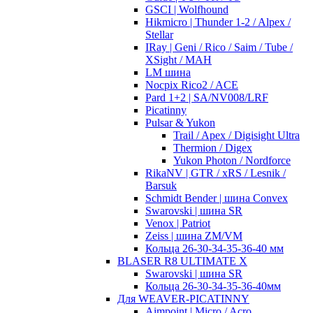
GSCI | Wolfhound
Hikmicro | Thunder 1-2 / Alpex /
Stellar
IRay | Geni / Rico / Saim / Tube /
XSight / MAH
LM шина
Nocpix Rico2 / ACE
Pard 1+2 | SA/NV008/LRF
Picatinny
Pulsar & Yukon
Trail / Apex / Digisight Ultra
Thermion / Digex
Yukon Photon / Nordforce
RikaNV | GTR / xRS / Lesnik /
Barsuk
Schmidt Bender | шина Convex
Swarovski | шина SR
Venox | Patriot
Zeiss | шина ZM/VM
Кольца 26-30-34-35-36-40 мм
BLASER R8 ULTIMATE X
Swarovski | шина SR
Кольца 26-30-34-35-36-40мм
Для WEAVER-PICATINNY
Aimpoint | Micro / Acro