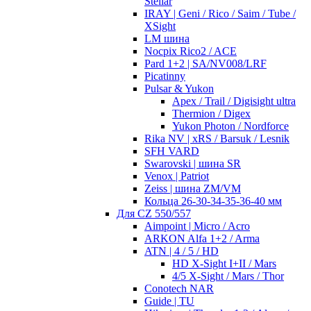
Stellar
IRAY | Geni / Rico / Saim / Tube /
XSight
LM шина
Nocpix Rico2 / ACE
Pard 1+2 | SA/NV008/LRF
Picatinny
Pulsar & Yukon
Apex / Trail / Digisight ultra
Thermion / Digex
Yukon Photon / Nordforce
Rika NV | xRS / Barsuk / Lesnik
SFH VARD
Swarovski | шина SR
Venox | Patriot
Zeiss | шина ZM/VM
Кольца 26-30-34-35-36-40 мм
Для CZ 550/557
Aimpoint | Micro / Acro
ARKON Alfa 1+2 / Arma
ATN | 4 / 5 / HD
HD X-Sight I+II / Mars
4/5 X-Sight / Mars / Thor
Conotech NAR
Guide | TU