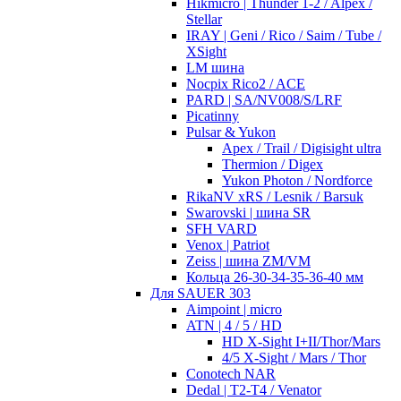
Hikmicro | Thunder 1-2 / Alpex /
Stellar
IRAY | Geni / Rico / Saim / Tube /
XSight
LM шина
Nocpix Rico2 / ACE
PARD | SA/NV008/S/LRF
Picatinny
Pulsar & Yukon
Apex / Trail / Digisight ultra
Thermion / Digex
Yukon Photon / Nordforce
RikaNV xRS / Lesnik / Barsuk
Swarovski | шина SR
SFH VARD
Venox | Patriot
Zeiss | шина ZM/VM
Кольца 26-30-34-35-36-40 мм
Для SAUER 303
Aimpoint | micro
ATN | 4 / 5 / HD
HD X-Sight I+II/Thor/Mars
4/5 X-Sight / Mars / Thor
Conotech NAR
Dedal | T2-T4 / Venator