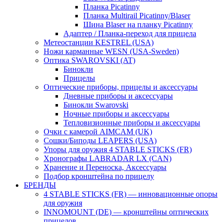
Планка Picatinny
Планка Multirail Picatinny/Blaser
Шина Blaser на планку Picatinny
Адаптер / Планка-переход для прицела
Метеостанции KESTREL (USA)
Ножи карманные WESN (USA-Sweden)
Оптика SWAROVSKI (AT)
Бинокли
Прицелы
Оптические приборы, прицелы и аксессуары
Дневные приборы и аксессуары
Бинокли Swarovski
Ночные приборы и аксессуары
Тепловизионные приборы и аксессуары
Очки с камерой AIMCAM (UK)
Сошки/Биподы LEAPERS (USA)
Упоры для оружия 4 STABLE STICKS (FR)
Хронографы LABRADAR LX (CAN)
Хранение и Переноска, Аксессуары
Подбор кронштейна по прицелу
БРЕНДЫ
4 STABLE STICKS (FR) — инновационные опоры
для оружия
INNOMOUNT (DE) — кронштейны оптических
прицелов