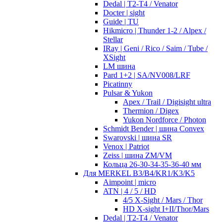
Dedal | T2-T4 / Venator
Docter | sight
Guide | TU
Hikmicro | Thunder 1-2 / Alpex /
Stellar
IRay | Geni / Rico / Saim / Tube /
XSight
LM шина
Pard 1+2 | SA/NV008/LRF
Picatinny
Pulsar & Yukon
Apex / Trail / Digisight ultra
Thermion / Digex
Yukon Nordforce / Photon
Schmidt Bender | шина Convex
Swarovski | шина SR
Venox | Patriot
Zeiss | шина ZM/VM
Кольца 26-30-34-35-36-40 мм
Для MERKEL B3/B4/KR1/K3/K5
Aimpoint | micro
ATN | 4 / 5 / HD
4/5 X-Sight / Mars / Thor
HD X-sight I+II/Thor/Mars
Dedal | T2-T4 / Venator