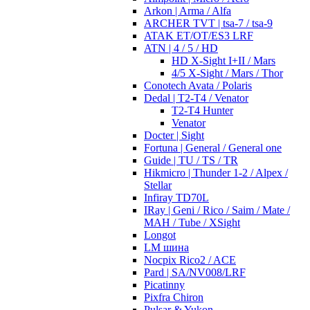
Arkon | Arma / Alfa
ARCHER TVT | tsa-7 / tsa-9
ATAK ET/OT/ES3 LRF
ATN | 4 / 5 / HD
HD X-Sight I+II / Mars
4/5 X-Sight / Mars / Thor
Conotech Avata / Polaris
Dedal | T2-T4 / Venator
T2-T4 Hunter
Venator
Docter | Sight
Fortuna | General / General one
Guide | TU / TS / TR
Hikmicro | Thunder 1-2 / Alpex /
Stellar
Infiray TD70L
IRay | Geni / Rico / Saim / Mate /
MAH / Tube / XSight
Longot
LM шина
Nocpix Rico2 / ACE
Pard | SA/NV008/LRF
Picatinny
Pixfra Chiron
Pulsar & Yukon