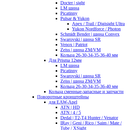
Docter | sight
LM шина
Picatinny
Pulsar & Yukon
Apex / Trail / Digisight Ultra
Yukon Nordforce / Photon
Schmidt Bender | шина Convex
Swarovski | шина SR
Venox | Patriot
Zeiss | шина ZM/VM
Кольца 26-30-34-35-36-40 мм
Для Prisma 12мм
LM шина
Picatinny
Swarovski | шина SR
Zeiss | шина ZM/VM
Кольца 26-30-34-35-36-40 мм
Кольца сменные-запасные и запчасти
Поворотные кронштейны
для EAW-Apel
ATN | HD
ATN | 4 / 5
Dedal | T2-T4 Hunter / Venator
IRay | Geni / Rico / Saim / Mate /
Tube / XSight