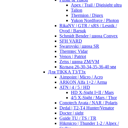
Apex / Trail / Digisight ultra
Talion
Thermion / Digex
Yukon Nordforce / Photon
RikaNV | GTR / xRS / Lesnik /
Ovod / Barsuk
Schmidt Bender | шина Convex
SFH VARD
Swarovski | шина SR
Thermtec Vidar
Venox | Patriot
Zeiss | шина ZM/VM
Кольца 26-30-34-35-36-40 мм
Для TIKKA T3/T3x
Aimpoint | Micro / Acro
ARKON Alfa 1+2 / Arma
ATN | 4 / 5 / HD
HD X-Sight I+II / Mars
4/5 X-Sight / Mars / Thor
Conotech Avata / NAR / Polaris
Dedal | T2-T4 Hunter/Venator
Docter | sight
Guide TU / TS / TR
Hikmicro | Thunder 1-2 / Alpex /