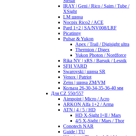
Stellar
IRAY | Geni / Rico / Saim / Tube /
XSight
LM шина
Nocpix Rico2 / ACE
Pard 1+2 | SA/NV008/LRF
Picatinny
Pulsar & Yukon
Apex / Trail / Digisight ultra
Thermion / Digex
Yukon Photon / Nordforce
Rika NV | xRS / Barsuk / Lesnik
SFH VARD
Swarovski | шина SR
Venox | Patriot
Zeiss | шина ZM/VM
Кольца 26-30-34-35-36-40 мм
Для CZ 550/557
Aimpoint | Micro / Acro
ARKON Alfa 1+2 / Arma
ATN | 4 / 5 / HD
HD X-Sight I+II / Mars
4/5 X-Sight / Mars / Thor
Conotech NAR
Guide | TU