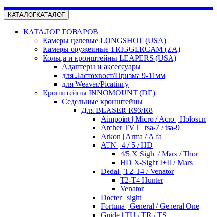
КАТАЛОГ
КАТАЛОГ
КАТАЛОГ ТОВАРОВ
Камеры целевые LONGSHOT (USA)
Камеры оружейные TRIGGERCAM (ZA)
Кольца и кронштейны LEAPERS (USA)
Адаптеры и аксессуары
для Ластохвост/Призма 9-11мм
для Weaver/Picatinny
Кронштейны INNOMOUNT (DE)
Седельные кронштейны
Для BLASER R93/R8
Aimpoint | Micro / Acro | Holosun
Archer TVT | tsa-7 / tsa-9
Arkon | Arma / Alfa
ATN | 4 / 5 / HD
4/5 X-Sight / Mars / Thor
HD X-Sight I+II / Mars
Dedal | T2-T4 / Venator
T2-T4 Hunter
Venator
Docter | sight
Fortuna | General / General One
Guide | TU / TR / TS