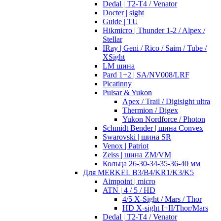
Dedal | T2-T4 / Venator
Docter | sight
Guide | TU
Hikmicro | Thunder 1-2 / Alpex /
Stellar
IRay | Geni / Rico / Saim / Tube /
XSight
LM шина
Pard 1+2 | SA/NV008/LRF
Picatinny
Pulsar & Yukon
Apex / Trail / Digisight ultra
Thermion / Digex
Yukon Nordforce / Photon
Schmidt Bender | шина Convex
Swarovski | шина SR
Venox | Patriot
Zeiss | шина ZM/VM
Кольца 26-30-34-35-36-40 мм
Для MERKEL B3/B4/KR1/K3/K5
Aimpoint | micro
ATN | 4 / 5 / HD
4/5 X-Sight / Mars / Thor
HD X-sight I+II/Thor/Mars
Dedal | T2-T4 / Venator