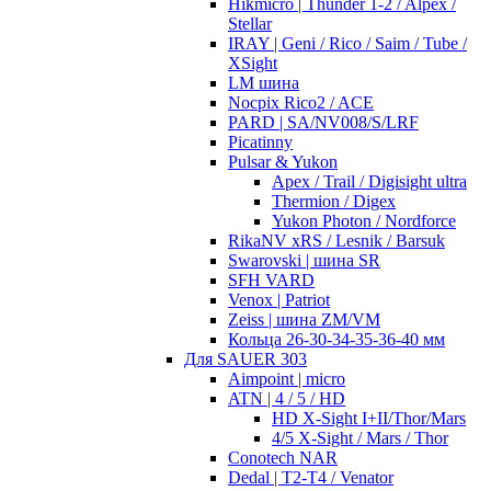
Hikmicro | Thunder 1-2 / Alpex /
Stellar
IRAY | Geni / Rico / Saim / Tube /
XSight
LM шина
Nocpix Rico2 / ACE
PARD | SA/NV008/S/LRF
Picatinny
Pulsar & Yukon
Apex / Trail / Digisight ultra
Thermion / Digex
Yukon Photon / Nordforce
RikaNV xRS / Lesnik / Barsuk
Swarovski | шина SR
SFH VARD
Venox | Patriot
Zeiss | шина ZM/VM
Кольца 26-30-34-35-36-40 мм
Для SAUER 303
Aimpoint | micro
ATN | 4 / 5 / HD
HD X-Sight I+II/Thor/Mars
4/5 X-Sight / Mars / Thor
Conotech NAR
Dedal | T2-T4 / Venator