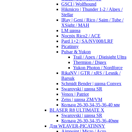
GSCI | Wolfhound
Hikmicro | Thunder 1-2 / Alpex /
Stellar
IRay | Geni / Rico / Saim / Tube /
XSight / MAH
LM шина
Nocpix Rico2 / ACE
Pard 1+2 | SA/NV008/LRF
Picatinny
Pulsar & Yukon
Trail / Apex / Digisight Ultra
Thermion / Digex
Yukon Photon / Nordforce
RikaNV | GTR / xRS / Lesnik /
Barsuk
Schmidt Bender | шина Convex
Swarovski | шина SR
Venox | Patriot
Zeiss | шина ZM/VM
Кольца 26-30-34-35-36-40 мм
BLASER R8 ULTIMATE X
Swarovski | шина SR
Кольца 26-30-34-35-36-40мм
Для WEAVER-PICATINNY
Aimpoint | Micro / Acro