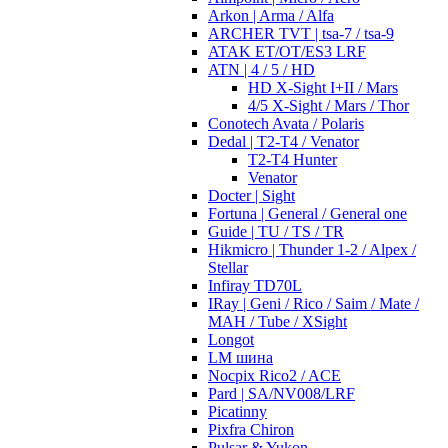
Arkon | Arma / Alfa
ARCHER TVT | tsa-7 / tsa-9
ATAK ET/OT/ES3 LRF
ATN | 4 / 5 / HD
HD X-Sight I+II / Mars
4/5 X-Sight / Mars / Thor
Conotech Avata / Polaris
Dedal | T2-T4 / Venator
T2-T4 Hunter
Venator
Docter | Sight
Fortuna | General / General one
Guide | TU / TS / TR
Hikmicro | Thunder 1-2 / Alpex /
Stellar
Infiray TD70L
IRay | Geni / Rico / Saim / Mate /
MAH / Tube / XSight
Longot
LM шина
Nocpix Rico2 / ACE
Pard | SA/NV008/LRF
Picatinny
Pixfra Chiron
Pulsar & Yukon