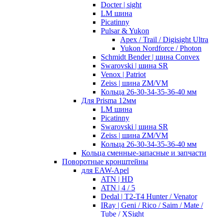
Docter | sight
LM шина
Picatinny
Pulsar & Yukon
Apex / Trail / Digisight Ultra
Yukon Nordforce / Photon
Schmidt Bender | шина Convex
Swarovski | шина SR
Venox | Patriot
Zeiss | шина ZM/VM
Кольца 26-30-34-35-36-40 мм
Для Prisma 12мм
LM шина
Picatinny
Swarovski | шина SR
Zeiss | шина ZM/VM
Кольца 26-30-34-35-36-40 мм
Кольца сменные-запасные и запчасти
Поворотные кронштейны
для EAW-Apel
ATN | HD
ATN | 4 / 5
Dedal | T2-T4 Hunter / Venator
IRay | Geni / Rico / Saim / Mate /
Tube / XSight