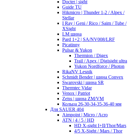
Docter | sight
Guide TU
Hikmicro | Thunder 1-2 / Alpex /
Stellar
I Ray | Geni / Rico / Saim / Tube /
XSight
LM шина
Pard 1+2 | SA/NV008/LRF
Picatinny
Pulsar & Yukon
Thermion / Digex
Trail / Apex / Digisight ultra
Yukon Nordforce / Photon
RikaNV Lesnik
Schmidt Bender | шина Convex
Swarovski | шина SR
Thermtec Vidar
Venox | Patriot
Zeiss | шина ZM/VM
Кольца 26-30-34-35-36-40 мм
Для SAUER 404
Aimpoint | Micro / Acro
ATN | 4 / 5 / HD
HD X-sight I+II/Thor/Mars
4/5 X-Sight / Mars / Thor