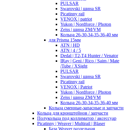
PULSAR
Swarovski | шина SR
Picatinny rail
VENOX | patriot
Yukon | Nordforce / Photon
Zeiss | шина ZM/VM
Кольца 26-30-34-35-36-40 мм
для Prisma 15мм
ATN | HD
ATN | 4 / 5
Dedal | T2-T4 Hunter / Venator
IRay | Geni / Rico / Saim / Mate
/Tube / XSight
PULSAR
Swarovski | шина SR
Picatinny rail
VENOX | Patriot
Yukon | Nordforce / Photon
Zeiss | шина ZM/VM
Кольца 26-30-34-35-36-40 мм
Кольца сменные-запасные и запчасти
Кольца для кронштейнов / запчасти
Полукольца под коллиматор / аксессуар
Picatinny | Weaver | Multirail | Blaser
База Weaver раздельная