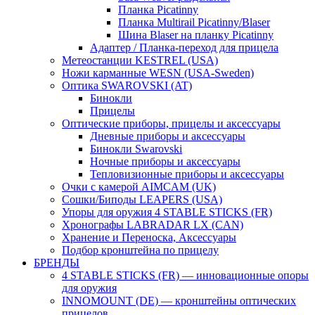
Планка Picatinny
Планка Multirail Picatinny/Blaser
Шина Blaser на планку Picatinny
Адаптер / Планка-переход для прицела
Метеостанции KESTREL (USA)
Ножи карманные WESN (USA-Sweden)
Оптика SWAROVSKI (AT)
Бинокли
Прицелы
Оптические приборы, прицелы и аксессуары
Дневные приборы и аксессуары
Бинокли Swarovski
Ночные приборы и аксессуары
Тепловизионные приборы и аксессуары
Очки с камерой AIMCAM (UK)
Сошки/Биподы LEAPERS (USA)
Упоры для оружия 4 STABLE STICKS (FR)
Хронографы LABRADAR LX (CAN)
Хранение и Переноска, Аксессуары
Подбор кронштейна по прицелу
БРЕНДЫ
4 STABLE STICKS (FR) — инновационные опоры
для оружия
INNOMOUNT (DE) — кронштейны оптических
прицелов