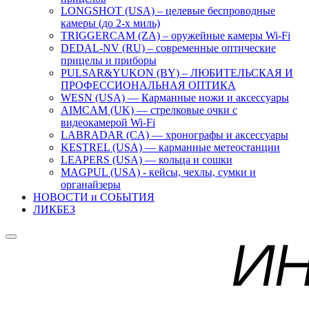
LONGSHOT (USA) – целевые беспроводные
камеры (до 2-х миль)
TRIGGERCAM (ZA) – оружейные камеры Wi-Fi
DEDAL-NV (RU) – современные оптические
прицелы и приборы
PULSAR&YUKON (BY) – ЛЮБИТЕЛЬСКАЯ И
ПРОФЕССИОНАЛЬНАЯ ОПТИКА
WESN (USA) — Карманные ножи и аксессуары
AIMCAM (UK) — стрелковые очки с
видеокамерой Wi-Fi
LABRADAR (CA) — хронографы и аксессуары
KESTREL (USA) — карманные метеостанции
LEAPERS (USA) — кольца и сошки
MAGPUL (USA) - кейсы, чехлы, сумки и
органайзеры
НОВОСТИ и СОБЫТИЯ
ЛИКБЕЗ