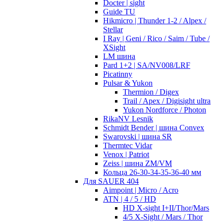
Docter | sight
Guide TU
Hikmicro | Thunder 1-2 / Alpex /
Stellar
I Ray | Geni / Rico / Saim / Tube /
XSight
LM шина
Pard 1+2 | SA/NV008/LRF
Picatinny
Pulsar & Yukon
Thermion / Digex
Trail / Apex / Digisight ultra
Yukon Nordforce / Photon
RikaNV Lesnik
Schmidt Bender | шина Convex
Swarovski | шина SR
Thermtec Vidar
Venox | Patriot
Zeiss | шина ZM/VM
Кольца 26-30-34-35-36-40 мм
Для SAUER 404
Aimpoint | Micro / Acro
ATN | 4 / 5 / HD
HD X-sight I+II/Thor/Mars
4/5 X-Sight / Mars / Thor