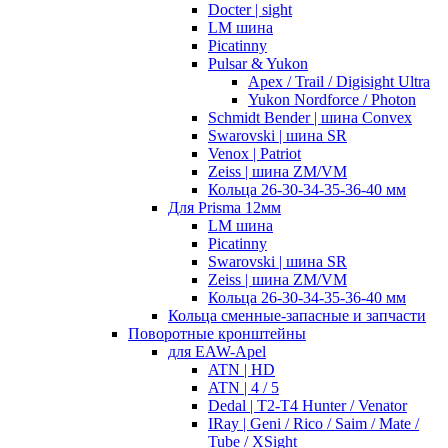
Docter | sight
LM шина
Picatinny
Pulsar & Yukon
Apex / Trail / Digisight Ultra
Yukon Nordforce / Photon
Schmidt Bender | шина Convex
Swarovski | шина SR
Venox | Patriot
Zeiss | шина ZM/VM
Кольца 26-30-34-35-36-40 мм
Для Prisma 12мм
LM шина
Picatinny
Swarovski | шина SR
Zeiss | шина ZM/VM
Кольца 26-30-34-35-36-40 мм
Кольца сменные-запасные и запчасти
Поворотные кронштейны
для EAW-Apel
ATN | HD
ATN | 4 / 5
Dedal | T2-T4 Hunter / Venator
IRay | Geni / Rico / Saim / Mate /
Tube / XSight