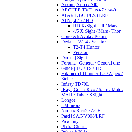
Arkon | Arma / Alfa
ARCHER TVT | tsa-7 / tsa-9
ATAK ET/OT/ES3 LRF
ATN | 4 / 5 / HD
HD X-Sight I+II / Mars
4/5 X-Sight / Mars / Thor
Conotech Avata / Polaris
Dedal | T2-T4 / Venator
T2-T4 Hunter
Venator
Docter | Sight
Fortuna | General / General one
Guide | TU / TS / TR
Hikmicro | Thunder 1-2 / Alpex /
Stellar
Infiray TD70L
IRay | Geni / Rico / Saim / Mate /
MAH / Tube / XSight
Longot
LM шина
Nocpix Rico2 / ACE
Pard | SA/NV008/LRF
Picatinny
Pixfra Chiron
Pulsar & Yukon