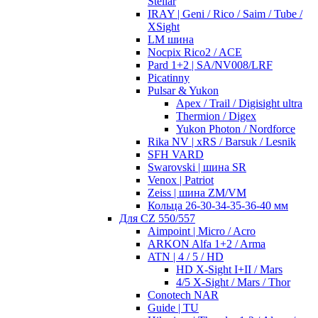
Stellar
IRAY | Geni / Rico / Saim / Tube /
XSight
LM шина
Nocpix Rico2 / ACE
Pard 1+2 | SA/NV008/LRF
Picatinny
Pulsar & Yukon
Apex / Trail / Digisight ultra
Thermion / Digex
Yukon Photon / Nordforce
Rika NV | xRS / Barsuk / Lesnik
SFH VARD
Swarovski | шина SR
Venox | Patriot
Zeiss | шина ZM/VM
Кольца 26-30-34-35-36-40 мм
Для CZ 550/557
Aimpoint | Micro / Acro
ARKON Alfa 1+2 / Arma
ATN | 4 / 5 / HD
HD X-Sight I+II / Mars
4/5 X-Sight / Mars / Thor
Conotech NAR
Guide | TU