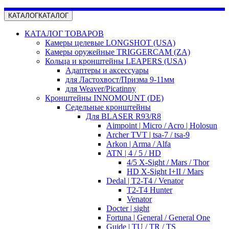
КАТАЛОГ
КАТАЛОГ
КАТАЛОГ ТОВАРОВ
Камеры целевые LONGSHOT (USA)
Камеры оружейные TRIGGERCAM (ZA)
Кольца и кронштейны LEAPERS (USA)
Адаптеры и аксессуары
для Ластохвост/Призма 9-11мм
для Weaver/Picatinny
Кронштейны INNOMOUNT (DE)
Седельные кронштейны
Для BLASER R93/R8
Aimpoint | Micro / Acro | Holosun
Archer TVT | tsa-7 / tsa-9
Arkon | Arma / Alfa
ATN | 4 / 5 / HD
4/5 X-Sight / Mars / Thor
HD X-Sight I+II / Mars
Dedal | T2-T4 / Venator
T2-T4 Hunter
Venator
Docter | sight
Fortuna | General / General One
Guide | TU / TR / TS