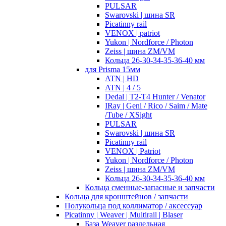
PULSAR
Swarovski | шина SR
Picatinny rail
VENOX | patriot
Yukon | Nordforce / Photon
Zeiss | шина ZM/VM
Кольца 26-30-34-35-36-40 мм
для Prisma 15мм
ATN | HD
ATN | 4 / 5
Dedal | T2-T4 Hunter / Venator
IRay | Geni / Rico / Saim / Mate
/Tube / XSight
PULSAR
Swarovski | шина SR
Picatinny rail
VENOX | Patriot
Yukon | Nordforce / Photon
Zeiss | шина ZM/VM
Кольца 26-30-34-35-36-40 мм
Кольца сменные-запасные и запчасти
Кольца для кронштейнов / запчасти
Полукольца под коллиматор / аксессуар
Picatinny | Weaver | Multirail | Blaser
База Weaver раздельная