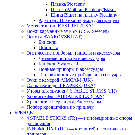
Планка Picatinny
Планка Multirail Picatinny/Blaser
Шина Blaser на планку Picatinny
Адаптер / Планка-переход для прицела
Метеостанции KESTREL (USA)
Ножи карманные WESN (USA-Sweden)
Оптика SWAROVSKI (AT)
Бинокли
Прицелы
Оптические приборы, прицелы и аксессуары
Дневные приборы и аксессуары
Бинокли Swarovski
Ночные приборы и аксессуары
Тепловизионные приборы и аксессуары
Очки с камерой AIMCAM (UK)
Сошки/Биподы LEAPERS (USA)
Упоры для оружия 4 STABLE STICKS (FR)
Хронографы LABRADAR LX (CAN)
Хранение и Переноска, Аксессуары
Подбор кронштейна по прицелу
БРЕНДЫ
4 STABLE STICKS (FR) — инновационные опоры
для оружия
INNOMOUNT (DE) — кронштейны оптических
прицелов