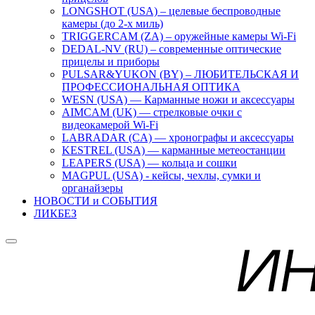
LONGSHOT (USA) – целевые беспроводные
камеры (до 2-х миль)
TRIGGERCAM (ZA) – оружейные камеры Wi-Fi
DEDAL-NV (RU) – современные оптические
прицелы и приборы
PULSAR&YUKON (BY) – ЛЮБИТЕЛЬСКАЯ И
ПРОФЕССИОНАЛЬНАЯ ОПТИКА
WESN (USA) — Карманные ножи и аксессуары
AIMCAM (UK) — стрелковые очки с
видеокамерой Wi-Fi
LABRADAR (CA) — хронографы и аксессуары
KESTREL (USA) — карманные метеостанции
LEAPERS (USA) — кольца и сошки
MAGPUL (USA) - кейсы, чехлы, сумки и
органайзеры
НОВОСТИ и СОБЫТИЯ
ЛИКБЕЗ