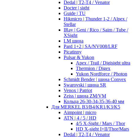
Dedal | T2-T4 / Venator
Docter | sight
Guide | TU
Hikmicro | Thunder 1-2 / Alpex /
Stellar
IRay | Geni / Rico / Saim / Tube /
XSight
LM шина
Pard 1+2 | SA/NV008/LRF
Picatinny
Pulsar & Yukon
Apex / Trail / Digisight ultra
Thermion / Digex
Yukon Nordforce / Photon
Schmidt Bender | шина Convex
Swarovski | шина SR
Venox | Patriot
Zeiss | шина ZM/VM
Кольца 26-30-34-35-36-40 мм
Для MERKEL B3/B4/KR1/K3/K5
Aimpoint | micro
ATN | 4 / 5 / HD
4/5 X-Sight / Mars / Thor
HD X-sight I+II/Thor/Mars
Dedal | T2-T4 / Venator