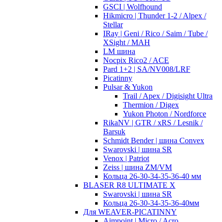
GSCI | Wolfhound
Hikmicro | Thunder 1-2 / Alpex /
Stellar
IRay | Geni / Rico / Saim / Tube /
XSight / MAH
LM шина
Nocpix Rico2 / ACE
Pard 1+2 | SA/NV008/LRF
Picatinny
Pulsar & Yukon
Trail / Apex / Digisight Ultra
Thermion / Digex
Yukon Photon / Nordforce
RikaNV | GTR / xRS / Lesnik /
Barsuk
Schmidt Bender | шина Convex
Swarovski | шина SR
Venox | Patriot
Zeiss | шина ZM/VM
Кольца 26-30-34-35-36-40 мм
BLASER R8 ULTIMATE X
Swarovski | шина SR
Кольца 26-30-34-35-36-40мм
Для WEAVER-PICATINNY
Aimpoint | Micro / Acro