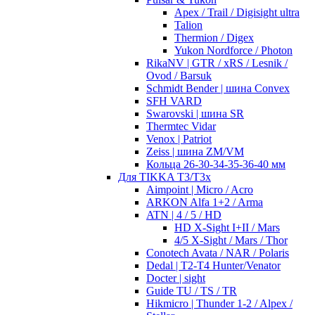
Apex / Trail / Digisight ultra
Talion
Thermion / Digex
Yukon Nordforce / Photon
RikaNV | GTR / xRS / Lesnik /
Ovod / Barsuk
Schmidt Bender | шина Convex
SFH VARD
Swarovski | шина SR
Thermtec Vidar
Venox | Patriot
Zeiss | шина ZM/VM
Кольца 26-30-34-35-36-40 мм
Для TIKKA T3/T3x
Aimpoint | Micro / Acro
ARKON Alfa 1+2 / Arma
ATN | 4 / 5 / HD
HD X-Sight I+II / Mars
4/5 X-Sight / Mars / Thor
Conotech Avata / NAR / Polaris
Dedal | T2-T4 Hunter/Venator
Docter | sight
Guide TU / TS / TR
Hikmicro | Thunder 1-2 / Alpex /