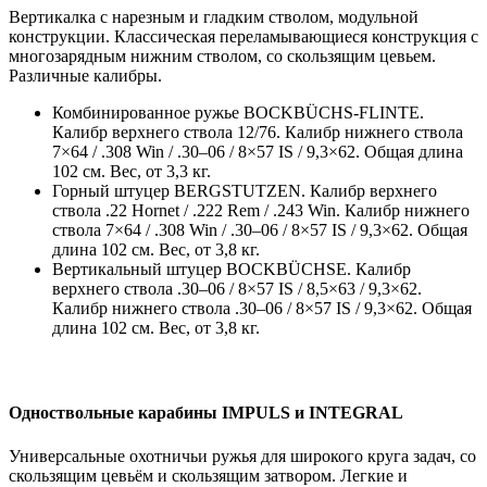
Вертикалка с нарезным и гладким стволом, модульной
конструкции. Классическая переламывающиеся конструкция с
многозарядным нижним стволом, со скользящим цевьем.
Различные калибры.
Комбинированное ружье BOCKBÜCHS-FLINTE.
Калибр верхнего ствола 12/76. Калибр нижнего ствола
7×64 / .308 Win / .30–06 / 8×57 IS / 9,3×62. Общая длина
102 cм. Вес, от 3,3 кг.
Горный штуцер BERGSTUTZEN. Калибр верхнего
ствола .22 Hornet / .222 Rem / .243 Win. Калибр нижнего
ствола 7×64 / .308 Win / .30–06 / 8×57 IS / 9,3×62. Общая
длина 102 cм. Вес, от 3,8 кг.
Вертикальный штуцер BOCKBÜCHSE. Калибр
верхнего ствола .30–06 / 8×57 IS / 8,5×63 / 9,3×62.
Калибр нижнего ствола .30–06 / 8×57 IS / 9,3×62. Общая
длина 102 cм. Вес, от 3,8 кг.
Одноствольные карабины IMPULS и INTEGRAL
Универсальные охотничьи ружья для широкого круга задач, со
скользящим цевьём и скользящим затвором. Легкие и