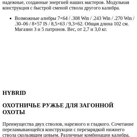
надежные, созданные энергией наших мастеров.
Модульная
конструкция c быстрой сменой ствола другого калибра.
Возможные алибры 7×64 / .308 Win / .243 Win / .270 Win /
.30–06 / 8×57 IS / 8,5×63 / 9,3×62. Общая длина 102 cм.
Магазин 3 и 5 патронов. Вес, от 2,7 и 3,0 кг.
HYBRID
ОХОТНИЧЬЕ РУЖЬЕ ДЛЯ ЗАГОННОЙ
ОХОТЫ
Преимущества двух стволов, нарезного и гладкого. Сочетание
переламывающейся конструкции с перезарядкой нижнего
ствола скользящим цевьем. Различные комбинации калибра,