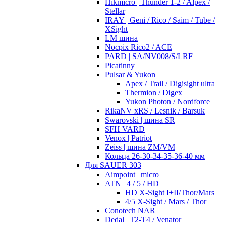
Hikmicro | Thunder 1-2 / Alpex /
Stellar
IRAY | Geni / Rico / Saim / Tube /
XSight
LM шина
Nocpix Rico2 / ACE
PARD | SA/NV008/S/LRF
Picatinny
Pulsar & Yukon
Apex / Trail / Digisight ultra
Thermion / Digex
Yukon Photon / Nordforce
RikaNV xRS / Lesnik / Barsuk
Swarovski | шина SR
SFH VARD
Venox | Patriot
Zeiss | шина ZM/VM
Кольца 26-30-34-35-36-40 мм
Для SAUER 303
Aimpoint | micro
ATN | 4 / 5 / HD
HD X-Sight I+II/Thor/Mars
4/5 X-Sight / Mars / Thor
Conotech NAR
Dedal | T2-T4 / Venator