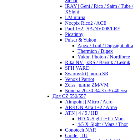
Stellar
IRAY | Geni / Rico / Saim / Tube /
XSight
LM шина
Nocpix Rico2 / ACE
Pard 1+2 | SA/NV008/LRF
Picatinny
Pulsar & Yukon
Apex / Trail / Digisight ultra
Thermion / Digex
Yukon Photon / Nordforce
Rika NV | xRS / Barsuk / Lesnik
SFH VARD
Swarovski | шина SR
Venox | Patriot
Zeiss | шина ZM/VM
Кольца 26-30-34-35-36-40 мм
Для CZ 550/557
Aimpoint | Micro / Acro
ARKON Alfa 1+2 / Arma
ATN | 4 / 5 / HD
HD X-Sight I+II / Mars
4/5 X-Sight / Mars / Thor
Conotech NAR
Guide | TU