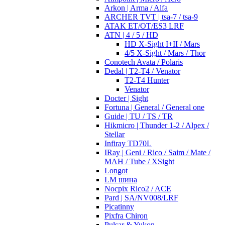
Arkon | Arma / Alfa
ARCHER TVT | tsa-7 / tsa-9
ATAK ET/OT/ES3 LRF
ATN | 4 / 5 / HD
HD X-Sight I+II / Mars
4/5 X-Sight / Mars / Thor
Conotech Avata / Polaris
Dedal | T2-T4 / Venator
T2-T4 Hunter
Venator
Docter | Sight
Fortuna | General / General one
Guide | TU / TS / TR
Hikmicro | Thunder 1-2 / Alpex /
Stellar
Infiray TD70L
IRay | Geni / Rico / Saim / Mate /
MAH / Tube / XSight
Longot
LM шина
Nocpix Rico2 / ACE
Pard | SA/NV008/LRF
Picatinny
Pixfra Chiron
Pulsar & Yukon