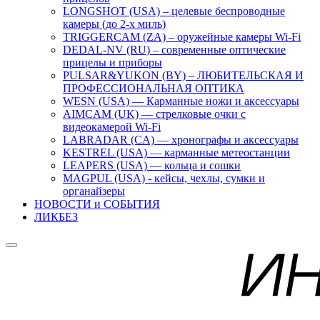
LONGSHOT (USA) – целевые беспроводные
камеры (до 2-х миль)
TRIGGERCAM (ZA) – оружейные камеры Wi-Fi
DEDAL-NV (RU) – современные оптические
прицелы и приборы
PULSAR&YUKON (BY) – ЛЮБИТЕЛЬСКАЯ И
ПРОФЕССИОНАЛЬНАЯ ОПТИКА
WESN (USA) — Карманные ножи и аксессуары
AIMCAM (UK) — стрелковые очки с
видеокамерой Wi-Fi
LABRADAR (CA) — хронографы и аксессуары
KESTREL (USA) — карманные метеостанции
LEAPERS (USA) — кольца и сошки
MAGPUL (USA) - кейсы, чехлы, сумки и
органайзеры
НОВОСТИ и СОБЫТИЯ
ЛИКБЕЗ