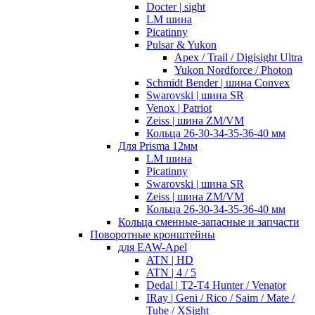
Docter | sight
LM шина
Picatinny
Pulsar & Yukon
Apex / Trail / Digisight Ultra
Yukon Nordforce / Photon
Schmidt Bender | шина Convex
Swarovski | шина SR
Venox | Patriot
Zeiss | шина ZM/VM
Кольца 26-30-34-35-36-40 мм
Для Prisma 12мм
LM шина
Picatinny
Swarovski | шина SR
Zeiss | шина ZM/VM
Кольца 26-30-34-35-36-40 мм
Кольца сменные-запасные и запчасти
Поворотные кронштейны
для EAW-Apel
ATN | HD
ATN | 4 / 5
Dedal | T2-T4 Hunter / Venator
IRay | Geni / Rico / Saim / Mate /
Tube / XSight