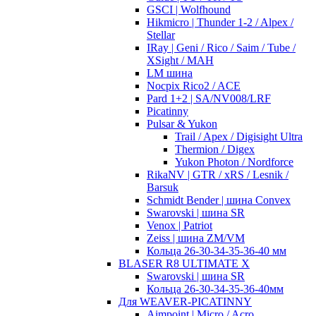
GSCI | Wolfhound
Hikmicro | Thunder 1-2 / Alpex /
Stellar
IRay | Geni / Rico / Saim / Tube /
XSight / MAH
LM шина
Nocpix Rico2 / ACE
Pard 1+2 | SA/NV008/LRF
Picatinny
Pulsar & Yukon
Trail / Apex / Digisight Ultra
Thermion / Digex
Yukon Photon / Nordforce
RikaNV | GTR / xRS / Lesnik /
Barsuk
Schmidt Bender | шина Convex
Swarovski | шина SR
Venox | Patriot
Zeiss | шина ZM/VM
Кольца 26-30-34-35-36-40 мм
BLASER R8 ULTIMATE X
Swarovski | шина SR
Кольца 26-30-34-35-36-40мм
Для WEAVER-PICATINNY
Aimpoint | Micro / Acro