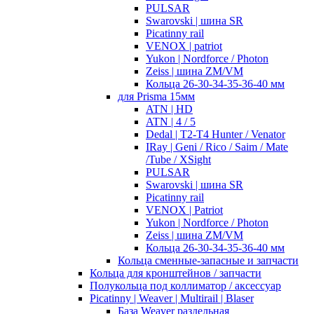
PULSAR
Swarovski | шина SR
Picatinny rail
VENOX | patriot
Yukon | Nordforce / Photon
Zeiss | шина ZM/VM
Кольца 26-30-34-35-36-40 мм
для Prisma 15мм
ATN | HD
ATN | 4 / 5
Dedal | T2-T4 Hunter / Venator
IRay | Geni / Rico / Saim / Mate
/Tube / XSight
PULSAR
Swarovski | шина SR
Picatinny rail
VENOX | Patriot
Yukon | Nordforce / Photon
Zeiss | шина ZM/VM
Кольца 26-30-34-35-36-40 мм
Кольца сменные-запасные и запчасти
Кольца для кронштейнов / запчасти
Полукольца под коллиматор / аксессуар
Picatinny | Weaver | Multirail | Blaser
База Weaver раздельная