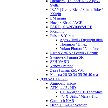
Hikmicro | Thunder 1-2 / Alpex /
Stellar
IRAY | Geni / Rico / Saim / Tube /
XSight
LM шина
Nocpix Rico2 / ACE
PARD | SA/NV008/S/LRF
Picatinny
Pulsar & Yukon
Apex / Trail / Digisight ultra
Thermion / Digex
Yukon Photon / Nordforce
RikaNV xRS / Lesnik / Barsuk
Swarovski | шина SR
SFH VARD
Venox | Patriot
Zeiss | шина ZM/VM
Кольца 26-30-34-35-36-40 мм
Для SAUER 303
Aimpoint | micro
ATN | 4 / 5 / HD
HD X-Sight I+II/Thor/Mars
4/5 X-Sight / Mars / Thor
Conotech NAR
Dedal | T2-T4 / Venator