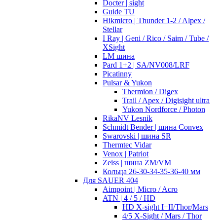
Docter | sight
Guide TU
Hikmicro | Thunder 1-2 / Alpex /
Stellar
I Ray | Geni / Rico / Saim / Tube /
XSight
LM шина
Pard 1+2 | SA/NV008/LRF
Picatinny
Pulsar & Yukon
Thermion / Digex
Trail / Apex / Digisight ultra
Yukon Nordforce / Photon
RikaNV Lesnik
Schmidt Bender | шина Convex
Swarovski | шина SR
Thermtec Vidar
Venox | Patriot
Zeiss | шина ZM/VM
Кольца 26-30-34-35-36-40 мм
Для SAUER 404
Aimpoint | Micro / Acro
ATN | 4 / 5 / HD
HD X-sight I+II/Thor/Mars
4/5 X-Sight / Mars / Thor