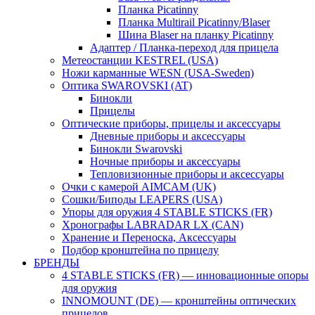
Планка Picatinny
Планка Multirail Picatinny/Blaser
Шина Blaser на планку Picatinny
Адаптер / Планка-переход для прицела
Метеостанции KESTREL (USA)
Ножи карманные WESN (USA-Sweden)
Оптика SWAROVSKI (AT)
Бинокли
Прицелы
Оптические приборы, прицелы и аксессуары
Дневные приборы и аксессуары
Бинокли Swarovski
Ночные приборы и аксессуары
Тепловизионные приборы и аксессуары
Очки с камерой AIMCAM (UK)
Сошки/Биподы LEAPERS (USA)
Упоры для оружия 4 STABLE STICKS (FR)
Хронографы LABRADAR LX (CAN)
Хранение и Переноска, Аксессуары
Подбор кронштейна по прицелу
БРЕНДЫ
4 STABLE STICKS (FR) — инновационные опоры
для оружия
INNOMOUNT (DE) — кронштейны оптических
прицелов