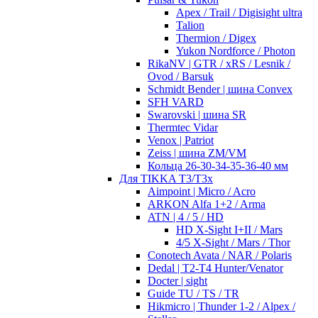
Apex / Trail / Digisight ultra
Talion
Thermion / Digex
Yukon Nordforce / Photon
RikaNV | GTR / xRS / Lesnik /
Ovod / Barsuk
Schmidt Bender | шина Convex
SFH VARD
Swarovski | шина SR
Thermtec Vidar
Venox | Patriot
Zeiss | шина ZM/VM
Кольца 26-30-34-35-36-40 мм
Для TIKKA T3/T3x
Aimpoint | Micro / Acro
ARKON Alfa 1+2 / Arma
ATN | 4 / 5 / HD
HD X-Sight I+II / Mars
4/5 X-Sight / Mars / Thor
Conotech Avata / NAR / Polaris
Dedal | T2-T4 Hunter/Venator
Docter | sight
Guide TU / TS / TR
Hikmicro | Thunder 1-2 / Alpex /