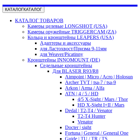
КАТАЛОГ
КАТАЛОГ
КАТАЛОГ ТОВАРОВ
Камеры целевые LONGSHOT (USA)
Камеры оружейные TRIGGERCAM (ZA)
Кольца и кронштейны LEAPERS (USA)
Адаптеры и аксессуары
для Ластохвост/Призма 9-11мм
для Weaver/Picatinny
Кронштейны INNOMOUNT (DE)
Седельные кронштейны
Для BLASER R93/R8
Aimpoint | Micro / Acro | Holosun
Archer TVT | tsa-7 / tsa-9
Arkon | Arma / Alfa
ATN | 4 / 5 / HD
4/5 X-Sight / Mars / Thor
HD X-Sight I+II / Mars
Dedal | T2-T4 / Venator
T2-T4 Hunter
Venator
Docter | sight
Fortuna | General / General One
Guide | TU / TR / TS