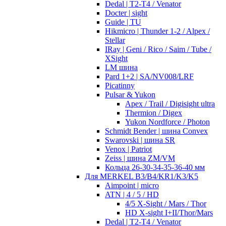
Dedal | T2-T4 / Venator
Docter | sight
Guide | TU
Hikmicro | Thunder 1-2 / Alpex /
Stellar
IRay | Geni / Rico / Saim / Tube /
XSight
LM шина
Pard 1+2 | SA/NV008/LRF
Picatinny
Pulsar & Yukon
Apex / Trail / Digisight ultra
Thermion / Digex
Yukon Nordforce / Photon
Schmidt Bender | шина Convex
Swarovski | шина SR
Venox | Patriot
Zeiss | шина ZM/VM
Кольца 26-30-34-35-36-40 мм
Для MERKEL B3/B4/KR1/K3/K5
Aimpoint | micro
ATN | 4 / 5 / HD
4/5 X-Sight / Mars / Thor
HD X-sight I+II/Thor/Mars
Dedal | T2-T4 / Venator