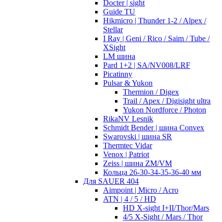
Docter | sight
Guide TU
Hikmicro | Thunder 1-2 / Alpex /
Stellar
I Ray | Geni / Rico / Saim / Tube /
XSight
LM шина
Pard 1+2 | SA/NV008/LRF
Picatinny
Pulsar & Yukon
Thermion / Digex
Trail / Apex / Digisight ultra
Yukon Nordforce / Photon
RikaNV Lesnik
Schmidt Bender | шина Convex
Swarovski | шина SR
Thermtec Vidar
Venox | Patriot
Zeiss | шина ZM/VM
Кольца 26-30-34-35-36-40 мм
Для SAUER 404
Aimpoint | Micro / Acro
ATN | 4 / 5 / HD
HD X-sight I+II/Thor/Mars
4/5 X-Sight / Mars / Thor