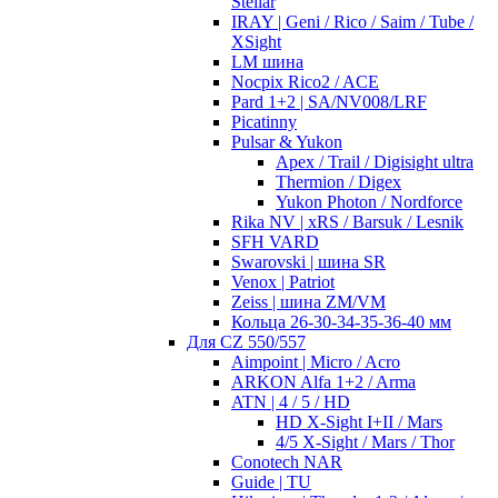
Stellar
IRAY | Geni / Rico / Saim / Tube /
XSight
LM шина
Nocpix Rico2 / ACE
Pard 1+2 | SA/NV008/LRF
Picatinny
Pulsar & Yukon
Apex / Trail / Digisight ultra
Thermion / Digex
Yukon Photon / Nordforce
Rika NV | xRS / Barsuk / Lesnik
SFH VARD
Swarovski | шина SR
Venox | Patriot
Zeiss | шина ZM/VM
Кольца 26-30-34-35-36-40 мм
Для CZ 550/557
Aimpoint | Micro / Acro
ARKON Alfa 1+2 / Arma
ATN | 4 / 5 / HD
HD X-Sight I+II / Mars
4/5 X-Sight / Mars / Thor
Conotech NAR
Guide | TU