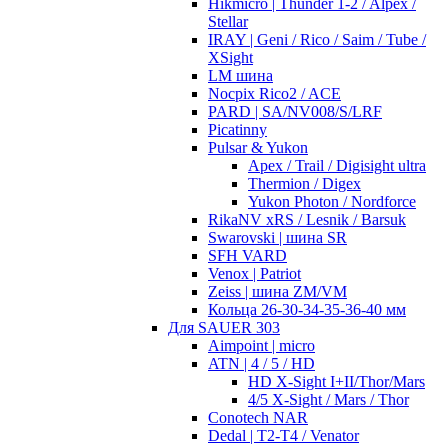
Hikmicro | Thunder 1-2 / Alpex /
Stellar
IRAY | Geni / Rico / Saim / Tube /
XSight
LM шина
Nocpix Rico2 / ACE
PARD | SA/NV008/S/LRF
Picatinny
Pulsar & Yukon
Apex / Trail / Digisight ultra
Thermion / Digex
Yukon Photon / Nordforce
RikaNV xRS / Lesnik / Barsuk
Swarovski | шина SR
SFH VARD
Venox | Patriot
Zeiss | шина ZM/VM
Кольца 26-30-34-35-36-40 мм
Для SAUER 303
Aimpoint | micro
ATN | 4 / 5 / HD
HD X-Sight I+II/Thor/Mars
4/5 X-Sight / Mars / Thor
Conotech NAR
Dedal | T2-T4 / Venator