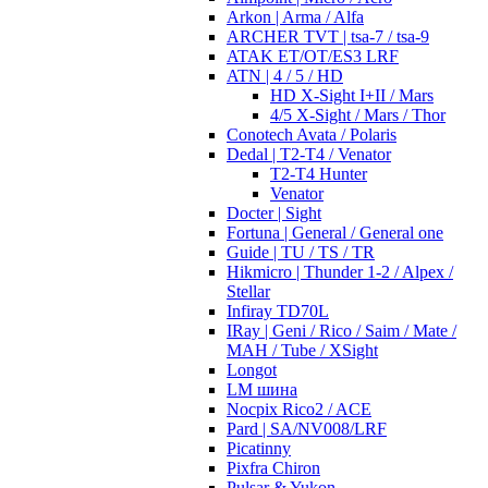
Arkon | Arma / Alfa
ARCHER TVT | tsa-7 / tsa-9
ATAK ET/OT/ES3 LRF
ATN | 4 / 5 / HD
HD X-Sight I+II / Mars
4/5 X-Sight / Mars / Thor
Conotech Avata / Polaris
Dedal | T2-T4 / Venator
T2-T4 Hunter
Venator
Docter | Sight
Fortuna | General / General one
Guide | TU / TS / TR
Hikmicro | Thunder 1-2 / Alpex /
Stellar
Infiray TD70L
IRay | Geni / Rico / Saim / Mate /
MAH / Tube / XSight
Longot
LM шина
Nocpix Rico2 / ACE
Pard | SA/NV008/LRF
Picatinny
Pixfra Chiron
Pulsar & Yukon