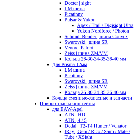
Docter | sight
LM шина
Picatinny
Pulsar & Yukon
Apex / Trail / Digisight Ultra
Yukon Nordforce / Photon
Schmidt Bender | шина Convex
Swarovski | шина SR
Venox | Patriot
Zeiss | шина ZM/VM
Кольца 26-30-34-35-36-40 мм
Для Prisma 12мм
LM шина
Picatinny
Swarovski | шина SR
Zeiss | шина ZM/VM
Кольца 26-30-34-35-36-40 мм
Кольца сменные-запасные и запчасти
Поворотные кронштейны
для EAW-Apel
ATN | HD
ATN | 4 / 5
Dedal | T2-T4 Hunter / Venator
IRay | Geni / Rico / Saim / Mate /
Tube / XSight