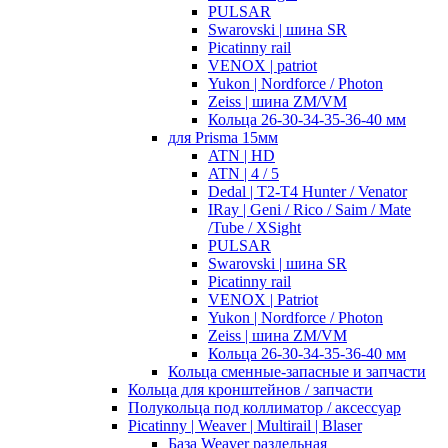
PULSAR
Swarovski | шина SR
Picatinny rail
VENOX | patriot
Yukon | Nordforce / Photon
Zeiss | шина ZM/VM
Кольца 26-30-34-35-36-40 мм
для Prisma 15мм
ATN | HD
ATN | 4 / 5
Dedal | T2-T4 Hunter / Venator
IRay | Geni / Rico / Saim / Mate
/Tube / XSight
PULSAR
Swarovski | шина SR
Picatinny rail
VENOX | Patriot
Yukon | Nordforce / Photon
Zeiss | шина ZM/VM
Кольца 26-30-34-35-36-40 мм
Кольца сменные-запасные и запчасти
Кольца для кронштейнов / запчасти
Полукольца под коллиматор / аксессуар
Picatinny | Weaver | Multirail | Blaser
База Weaver раздельная