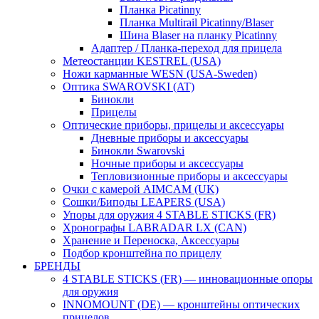
Планка Picatinny
Планка Multirail Picatinny/Blaser
Шина Blaser на планку Picatinny
Адаптер / Планка-переход для прицела
Метеостанции KESTREL (USA)
Ножи карманные WESN (USA-Sweden)
Оптика SWAROVSKI (AT)
Бинокли
Прицелы
Оптические приборы, прицелы и аксессуары
Дневные приборы и аксессуары
Бинокли Swarovski
Ночные приборы и аксессуары
Тепловизионные приборы и аксессуары
Очки с камерой AIMCAM (UK)
Сошки/Биподы LEAPERS (USA)
Упоры для оружия 4 STABLE STICKS (FR)
Хронографы LABRADAR LX (CAN)
Хранение и Переноска, Аксессуары
Подбор кронштейна по прицелу
БРЕНДЫ
4 STABLE STICKS (FR) — инновационные опоры
для оружия
INNOMOUNT (DE) — кронштейны оптических
прицелов