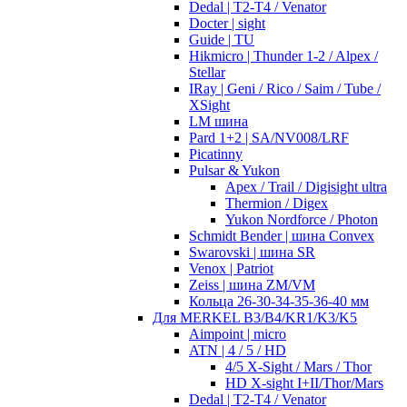
Dedal | T2-T4 / Venator
Docter | sight
Guide | TU
Hikmicro | Thunder 1-2 / Alpex /
Stellar
IRay | Geni / Rico / Saim / Tube /
XSight
LM шина
Pard 1+2 | SA/NV008/LRF
Picatinny
Pulsar & Yukon
Apex / Trail / Digisight ultra
Thermion / Digex
Yukon Nordforce / Photon
Schmidt Bender | шина Convex
Swarovski | шина SR
Venox | Patriot
Zeiss | шина ZM/VM
Кольца 26-30-34-35-36-40 мм
Для MERKEL B3/B4/KR1/K3/K5
Aimpoint | micro
ATN | 4 / 5 / HD
4/5 X-Sight / Mars / Thor
HD X-sight I+II/Thor/Mars
Dedal | T2-T4 / Venator