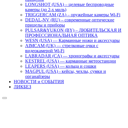
LONGSHOT (USA) – целевые беспроводные
камеры (до 2-х миль)
TRIGGERCAM (ZA) – оружейные камеры Wi-Fi
DEDAL-NV (RU) – современные оптические
прицелы и приборы
PULSAR&YUKON (BY) – ЛЮБИТЕЛЬСКАЯ И
ПРОФЕССИОНАЛЬНАЯ ОПТИКА
WESN (USA) — Карманные ножи и аксессуары
AIMCAM (UK) — стрелковые очки с
видеокамерой Wi-Fi
LABRADAR (CA) — хронографы и аксессуары
KESTREL (USA) — карманные метеостанции
LEAPERS (USA) — кольца и сошки
MAGPUL (USA) - кейсы, чехлы, сумки и
органайзеры
НОВОСТИ и СОБЫТИЯ
ЛИКБЕЗ