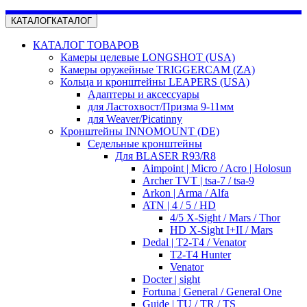
КАТАЛОГ
КАТАЛОГ
КАТАЛОГ ТОВАРОВ
Камеры целевые LONGSHOT (USA)
Камеры оружейные TRIGGERCAM (ZA)
Кольца и кронштейны LEAPERS (USA)
Адаптеры и аксессуары
для Ластохвост/Призма 9-11мм
для Weaver/Picatinny
Кронштейны INNOMOUNT (DE)
Седельные кронштейны
Для BLASER R93/R8
Aimpoint | Micro / Acro | Holosun
Archer TVT | tsa-7 / tsa-9
Arkon | Arma / Alfa
ATN | 4 / 5 / HD
4/5 X-Sight / Mars / Thor
HD X-Sight I+II / Mars
Dedal | T2-T4 / Venator
T2-T4 Hunter
Venator
Docter | sight
Fortuna | General / General One
Guide | TU / TR / TS