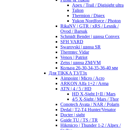
Apex / Trail / Digisight ultra
Talion
Thermion / Digex
Yukon Nordforce / Photon
RikaNV | GTR / xRS / Lesnik /
Ovod / Barsuk
Schmidt Bender | шина Convex
SFH VARD
Swarovski | шина SR
Thermtec Vidar
Venox | Patriot
Zeiss | шина ZM/VM
Кольца 26-30-34-35-36-40 мм
Для TIKKA T3/T3x
Aimpoint | Micro / Acro
ARKON Alfa 1+2 / Arma
ATN | 4 / 5 / HD
HD X-Sight I+II / Mars
4/5 X-Sight / Mars / Thor
Conotech Avata / NAR / Polaris
Dedal | T2-T4 Hunter/Venator
Docter | sight
Guide TU / TS / TR
Hikmicro | Thunder 1-2 / Alpex /