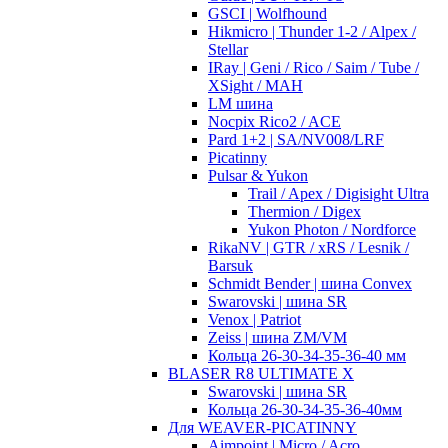
GSCI | Wolfhound
Hikmicro | Thunder 1-2 / Alpex /
Stellar
IRay | Geni / Rico / Saim / Tube /
XSight / MAH
LM шина
Nocpix Rico2 / ACE
Pard 1+2 | SA/NV008/LRF
Picatinny
Pulsar & Yukon
Trail / Apex / Digisight Ultra
Thermion / Digex
Yukon Photon / Nordforce
RikaNV | GTR / xRS / Lesnik /
Barsuk
Schmidt Bender | шина Convex
Swarovski | шина SR
Venox | Patriot
Zeiss | шина ZM/VM
Кольца 26-30-34-35-36-40 мм
BLASER R8 ULTIMATE X
Swarovski | шина SR
Кольца 26-30-34-35-36-40мм
Для WEAVER-PICATINNY
Aimpoint | Micro / Acro