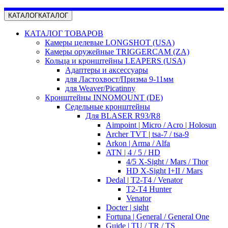
КАТАЛОГ
КАТАЛОГ
КАТАЛОГ ТОВАРОВ
Камеры целевые LONGSHOT (USA)
Камеры оружейные TRIGGERCAM (ZA)
Кольца и кронштейны LEAPERS (USA)
Адаптеры и аксессуары
для Ластохвост/Призма 9-11мм
для Weaver/Picatinny
Кронштейны INNOMOUNT (DE)
Седельные кронштейны
Для BLASER R93/R8
Aimpoint | Micro / Acro | Holosun
Archer TVT | tsa-7 / tsa-9
Arkon | Arma / Alfa
ATN | 4 / 5 / HD
4/5 X-Sight / Mars / Thor
HD X-Sight I+II / Mars
Dedal | T2-T4 / Venator
T2-T4 Hunter
Venator
Docter | sight
Fortuna | General / General One
Guide | TU / TR / TS