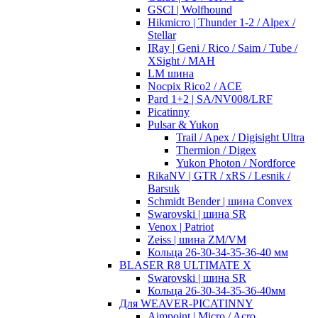
GSCI | Wolfhound
Hikmicro | Thunder 1-2 / Alpex /
Stellar
IRay | Geni / Rico / Saim / Tube /
XSight / MAH
LM шина
Nocpix Rico2 / ACE
Pard 1+2 | SA/NV008/LRF
Picatinny
Pulsar & Yukon
Trail / Apex / Digisight Ultra
Thermion / Digex
Yukon Photon / Nordforce
RikaNV | GTR / xRS / Lesnik /
Barsuk
Schmidt Bender | шина Convex
Swarovski | шина SR
Venox | Patriot
Zeiss | шина ZM/VM
Кольца 26-30-34-35-36-40 мм
BLASER R8 ULTIMATE X
Swarovski | шина SR
Кольца 26-30-34-35-36-40мм
Для WEAVER-PICATINNY
Aimpoint | Micro / Acro