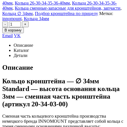
40мм
,
Кольца 26-30-34-35-36-40мм
,
Кольца 26-30-34-35-36-
40мм
,
Кольца сменные-запасные для кронштейнов, запчасти
,
Кольца ∅ 34мм
,
Подбор кронштейна по прицелу
Метки:
innomount
,
Кольца 34мм
-
+
В корзину
Email
VK
Описание
Каталог
Детали
Описание
Кольцо кронштейна — ∅ 34мм
Standard — высота основания кольца
3мм — сменная часть кронштейна
(артикул 20-34-03-00)
Сменная часть кольцевого кронштейна производства
немецкого бренда INNOMOUNT представляет собой кольца с
тремя сменными основаниями различной высоты: