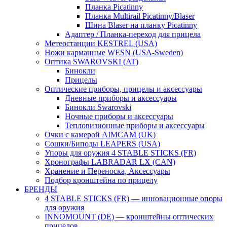
Планка Picatinny
Планка Multirail Picatinny/Blaser
Шина Blaser на планку Picatinny
Адаптер / Планка-переход для прицела
Метеостанции KESTREL (USA)
Ножи карманные WESN (USA-Sweden)
Оптика SWAROVSKI (AT)
Бинокли
Прицелы
Оптические приборы, прицелы и аксессуары
Дневные приборы и аксессуары
Бинокли Swarovski
Ночные приборы и аксессуары
Тепловизионные приборы и аксессуары
Очки с камерой AIMCAM (UK)
Сошки/Биподы LEAPERS (USA)
Упоры для оружия 4 STABLE STICKS (FR)
Хронографы LABRADAR LX (CAN)
Хранение и Переноска, Аксессуары
Подбор кронштейна по прицелу
БРЕНДЫ
4 STABLE STICKS (FR) — инновационные опоры
для оружия
INNOMOUNT (DE) — кронштейны оптических
прицелов