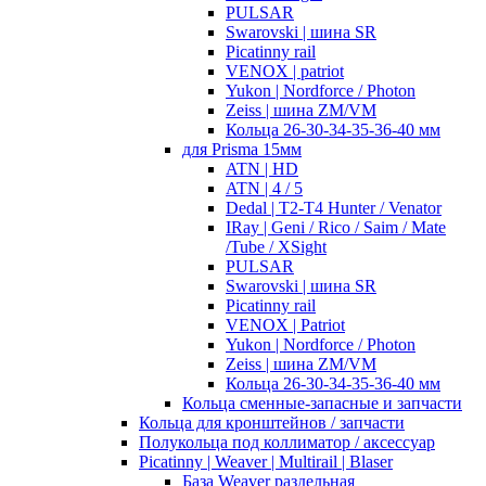
PULSAR
Swarovski | шина SR
Picatinny rail
VENOX | patriot
Yukon | Nordforce / Photon
Zeiss | шина ZM/VM
Кольца 26-30-34-35-36-40 мм
для Prisma 15мм
ATN | HD
ATN | 4 / 5
Dedal | T2-T4 Hunter / Venator
IRay | Geni / Rico / Saim / Mate
/Tube / XSight
PULSAR
Swarovski | шина SR
Picatinny rail
VENOX | Patriot
Yukon | Nordforce / Photon
Zeiss | шина ZM/VM
Кольца 26-30-34-35-36-40 мм
Кольца сменные-запасные и запчасти
Кольца для кронштейнов / запчасти
Полукольца под коллиматор / аксессуар
Picatinny | Weaver | Multirail | Blaser
База Weaver раздельная