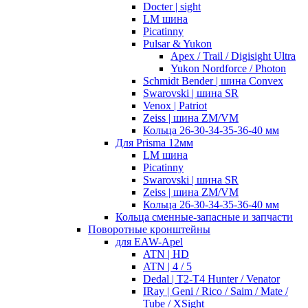
Docter | sight
LM шина
Picatinny
Pulsar & Yukon
Apex / Trail / Digisight Ultra
Yukon Nordforce / Photon
Schmidt Bender | шина Convex
Swarovski | шина SR
Venox | Patriot
Zeiss | шина ZM/VM
Кольца 26-30-34-35-36-40 мм
Для Prisma 12мм
LM шина
Picatinny
Swarovski | шина SR
Zeiss | шина ZM/VM
Кольца 26-30-34-35-36-40 мм
Кольца сменные-запасные и запчасти
Поворотные кронштейны
для EAW-Apel
ATN | HD
ATN | 4 / 5
Dedal | T2-T4 Hunter / Venator
IRay | Geni / Rico / Saim / Mate /
Tube / XSight