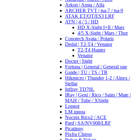
Arkon | Arma / Alfa
ARCHER TVT | tsa-7 / tsa-9
ATAK ET/OT/ES3 LRF
ATN | 4 / 5 / HD
HD X-Sight I+II / Mars
4/5 X-Sight / Mars / Thor
Conotech Avata / Polaris
Dedal | T2-T4 / Venator
T2-T4 Hunter
Venator
Docter | Sight
Fortuna | General / General one
Guide | TU / TS / TR
Hikmicro | Thunder 1-2 / Alpex /
Stellar
Infiray TD70L
IRay | Geni / Rico / Saim / Mate /
MAH / Tube / XSight
Longot
LM шина
Nocpix Rico2 / ACE
Pard | SA/NV008/LRF
Picatinny
Pixfra Chiron
Pulsar & Yukon