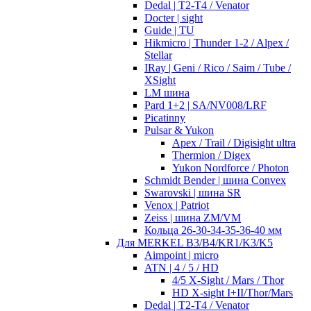
Dedal | T2-T4 / Venator
Docter | sight
Guide | TU
Hikmicro | Thunder 1-2 / Alpex /
Stellar
IRay | Geni / Rico / Saim / Tube /
XSight
LM шина
Pard 1+2 | SA/NV008/LRF
Picatinny
Pulsar & Yukon
Apex / Trail / Digisight ultra
Thermion / Digex
Yukon Nordforce / Photon
Schmidt Bender | шина Convex
Swarovski | шина SR
Venox | Patriot
Zeiss | шина ZM/VM
Кольца 26-30-34-35-36-40 мм
Для MERKEL B3/B4/KR1/K3/K5
Aimpoint | micro
ATN | 4 / 5 / HD
4/5 X-Sight / Mars / Thor
HD X-sight I+II/Thor/Mars
Dedal | T2-T4 / Venator