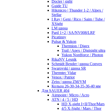
Docter | sight
Guide TU
Hikmicro | Thunder 1-2 / Alpex /
Stellar
I Ray | Geni / Rico / Saim / Tube /
XSight
LM шина
Pard 1+2 | SA/NV008/LRF
Picatinny
Pulsar & Yukon
Thermion / Digex
Trail / Apex / Digisight ultra
Yukon Nordforce / Photon
RikaNV Lesnik
Schmidt Bender | шина Convex
Swarovski | шина SR
Thermtec Vidar
Venox | Patriot
Zeiss | шина ZM/VM
Кольца 26-30-34-35-36-40 мм
Для SAUER 404
Aimpoint | Micro / Acro
ATN | 4 / 5 / HD
HD X-sight I+II/Thor/Mars
4/5 X-Sight / Mars / Thor