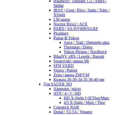
Hikmicro | Thunder 1-2 / Alpex /
Stellar
IRAY | Geni / Rico / Saim / Tube /
XSight
LM шина
Nocpix Rico2 / ACE
PARD | SA/NV008/S/LRF
Picatinny
Pulsar & Yukon
Apex / Trail / Digisight ultra
Thermion / Digex
Yukon Photon / Nordforce
RikaNV xRS / Lesnik / Barsuk
Swarovski | шина SR
SFH VARD
Venox | Patriot
Zeiss | шина ZM/VM
Кольца 26-30-34-35-36-40 мм
Для SAUER 303
Aimpoint | micro
ATN | 4 / 5 / HD
HD X-Sight I+II/Thor/Mars
4/5 X-Sight / Mars / Thor
Conotech NAR
Dedal | T2-T4 / Venator