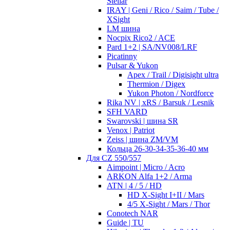
Stellar
IRAY | Geni / Rico / Saim / Tube /
XSight
LM шина
Nocpix Rico2 / ACE
Pard 1+2 | SA/NV008/LRF
Picatinny
Pulsar & Yukon
Apex / Trail / Digisight ultra
Thermion / Digex
Yukon Photon / Nordforce
Rika NV | xRS / Barsuk / Lesnik
SFH VARD
Swarovski | шина SR
Venox | Patriot
Zeiss | шина ZM/VM
Кольца 26-30-34-35-36-40 мм
Для CZ 550/557
Aimpoint | Micro / Acro
ARKON Alfa 1+2 / Arma
ATN | 4 / 5 / HD
HD X-Sight I+II / Mars
4/5 X-Sight / Mars / Thor
Conotech NAR
Guide | TU