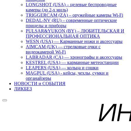
LONGSHOT (USA) – целевые беспроводные
камеры (до 2-х миль)
TRIGGERCAM (ZA) – оружейные камеры Wi-Fi
DEDAL-NV (RU) – современные оптические
прицелы и приборы
PULSAR&YUKON (BY) – ЛЮБИТЕЛЬСКАЯ И
ПРОФЕССИОНАЛЬНАЯ ОПТИКА
WESN (USA) — Карманные ножи и аксессуары
AIMCAM (UK) — стрелковые очки с
видеокамерой Wi-Fi
LABRADAR (CA) — хронографы и аксессуары
KESTREL (USA) — карманные метеостанции
LEAPERS (USA) — кольца и сошки
MAGPUL (USA) - кейсы, чехлы, сумки и
органайзеры
НОВОСТИ и СОБЫТИЯ
ЛИКБЕЗ