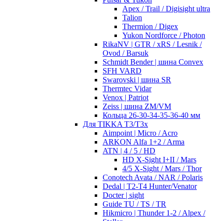
Apex / Trail / Digisight ultra
Talion
Thermion / Digex
Yukon Nordforce / Photon
RikaNV | GTR / xRS / Lesnik /
Ovod / Barsuk
Schmidt Bender | шина Convex
SFH VARD
Swarovski | шина SR
Thermtec Vidar
Venox | Patriot
Zeiss | шина ZM/VM
Кольца 26-30-34-35-36-40 мм
Для TIKKA T3/T3x
Aimpoint | Micro / Acro
ARKON Alfa 1+2 / Arma
ATN | 4 / 5 / HD
HD X-Sight I+II / Mars
4/5 X-Sight / Mars / Thor
Conotech Avata / NAR / Polaris
Dedal | T2-T4 Hunter/Venator
Docter | sight
Guide TU / TS / TR
Hikmicro | Thunder 1-2 / Alpex /