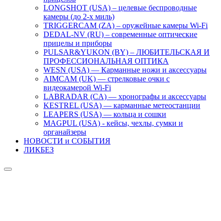
LONGSHOT (USA) – целевые беспроводные
камеры (до 2-х миль)
TRIGGERCAM (ZA) – оружейные камеры Wi-Fi
DEDAL-NV (RU) – современные оптические
прицелы и приборы
PULSAR&YUKON (BY) – ЛЮБИТЕЛЬСКАЯ И
ПРОФЕССИОНАЛЬНАЯ ОПТИКА
WESN (USA) — Карманные ножи и аксессуары
AIMCAM (UK) — стрелковые очки с
видеокамерой Wi-Fi
LABRADAR (CA) — хронографы и аксессуары
KESTREL (USA) — карманные метеостанции
LEAPERS (USA) — кольца и сошки
MAGPUL (USA) - кейсы, чехлы, сумки и
органайзеры
НОВОСТИ и СОБЫТИЯ
ЛИКБЕЗ