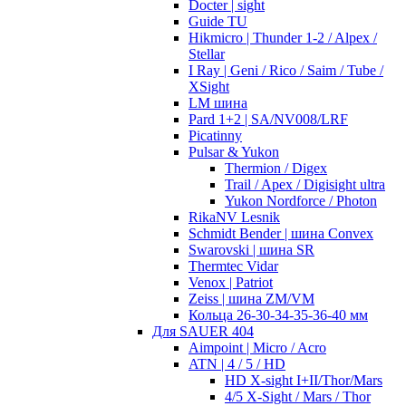
Docter | sight
Guide TU
Hikmicro | Thunder 1-2 / Alpex /
Stellar
I Ray | Geni / Rico / Saim / Tube /
XSight
LM шина
Pard 1+2 | SA/NV008/LRF
Picatinny
Pulsar & Yukon
Thermion / Digex
Trail / Apex / Digisight ultra
Yukon Nordforce / Photon
RikaNV Lesnik
Schmidt Bender | шина Convex
Swarovski | шина SR
Thermtec Vidar
Venox | Patriot
Zeiss | шина ZM/VM
Кольца 26-30-34-35-36-40 мм
Для SAUER 404
Aimpoint | Micro / Acro
ATN | 4 / 5 / HD
HD X-sight I+II/Thor/Mars
4/5 X-Sight / Mars / Thor