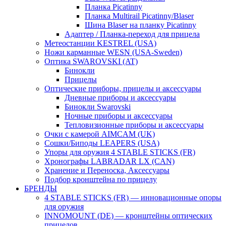
Планка Picatinny
Планка Multirail Picatinny/Blaser
Шина Blaser на планку Picatinny
Адаптер / Планка-переход для прицела
Метеостанции KESTREL (USA)
Ножи карманные WESN (USA-Sweden)
Оптика SWAROVSKI (AT)
Бинокли
Прицелы
Оптические приборы, прицелы и аксессуары
Дневные приборы и аксессуары
Бинокли Swarovski
Ночные приборы и аксессуары
Тепловизионные приборы и аксессуары
Очки с камерой AIMCAM (UK)
Сошки/Биподы LEAPERS (USA)
Упоры для оружия 4 STABLE STICKS (FR)
Хронографы LABRADAR LX (CAN)
Хранение и Переноска, Аксессуары
Подбор кронштейна по прицелу
БРЕНДЫ
4 STABLE STICKS (FR) — инновационные опоры
для оружия
INNOMOUNT (DE) — кронштейны оптических
прицелов