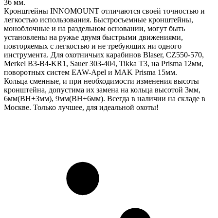
36 мм.
Кронштейны INNOMOUNT отличаются своей точностью и
легкостью использования. Быстросъемные кронштейны,
моноблочные и на раздельном основании, могут быть
установлены на ружье двумя быстрыми движениями,
повторяемых с легкостью и не требующих ни одного
инструмента. Для охотничьих карабинов Blaser, CZ550-570,
Merkel B3-B4-KR1, Sauer 303-404, Tikka T3, на Prisma 12мм,
поворотных систем EAW-Apel и MAK Prisma 15мм.
Кольца сменные, и при необходимости изменения высоты
кронштейна, допустима их замена на кольца высотой 3мм,
6мм(BH+3мм), 9мм(BH+6мм). Всегда в наличии на складе в
Москве. Только лучшее, для идеальной охоты!