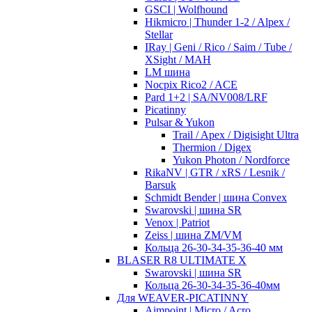
GSCI | Wolfhound
Hikmicro | Thunder 1-2 / Alpex /
Stellar
IRay | Geni / Rico / Saim / Tube /
XSight / MAH
LM шина
Nocpix Rico2 / ACE
Pard 1+2 | SA/NV008/LRF
Picatinny
Pulsar & Yukon
Trail / Apex / Digisight Ultra
Thermion / Digex
Yukon Photon / Nordforce
RikaNV | GTR / xRS / Lesnik /
Barsuk
Schmidt Bender | шина Convex
Swarovski | шина SR
Venox | Patriot
Zeiss | шина ZM/VM
Кольца 26-30-34-35-36-40 мм
BLASER R8 ULTIMATE X
Swarovski | шина SR
Кольца 26-30-34-35-36-40мм
Для WEAVER-PICATINNY
Aimpoint | Micro / Acro