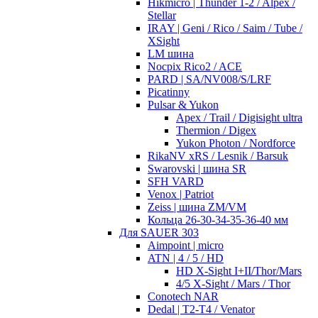
Hikmicro | Thunder 1-2 / Alpex /
Stellar
IRAY | Geni / Rico / Saim / Tube /
XSight
LM шина
Nocpix Rico2 / ACE
PARD | SA/NV008/S/LRF
Picatinny
Pulsar & Yukon
Apex / Trail / Digisight ultra
Thermion / Digex
Yukon Photon / Nordforce
RikaNV xRS / Lesnik / Barsuk
Swarovski | шина SR
SFH VARD
Venox | Patriot
Zeiss | шина ZM/VM
Кольца 26-30-34-35-36-40 мм
Для SAUER 303
Aimpoint | micro
ATN | 4 / 5 / HD
HD X-Sight I+II/Thor/Mars
4/5 X-Sight / Mars / Thor
Conotech NAR
Dedal | T2-T4 / Venator