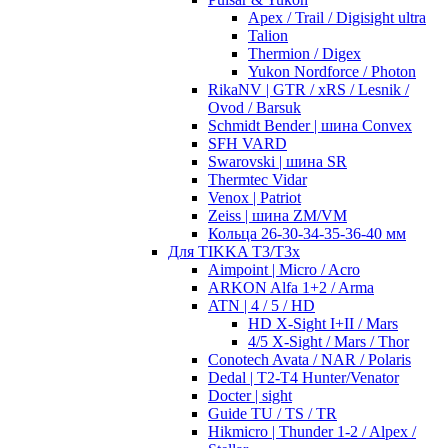
Apex / Trail / Digisight ultra
Talion
Thermion / Digex
Yukon Nordforce / Photon
RikaNV | GTR / xRS / Lesnik /
Ovod / Barsuk
Schmidt Bender | шина Convex
SFH VARD
Swarovski | шина SR
Thermtec Vidar
Venox | Patriot
Zeiss | шина ZM/VM
Кольца 26-30-34-35-36-40 мм
Для TIKKA T3/T3x
Aimpoint | Micro / Acro
ARKON Alfa 1+2 / Arma
ATN | 4 / 5 / HD
HD X-Sight I+II / Mars
4/5 X-Sight / Mars / Thor
Conotech Avata / NAR / Polaris
Dedal | T2-T4 Hunter/Venator
Docter | sight
Guide TU / TS / TR
Hikmicro | Thunder 1-2 / Alpex /