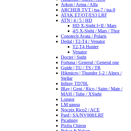
Arkon | Arma / Alfa
ARCHER TVT | tsa-7 / tsa-9
ATAK ET/OT/ES3 LRF
ATN | 4 / 5 / HD
HD X-Sight I+II / Mars
4/5 X-Sight / Mars / Thor
Conotech Avata / Polaris
Dedal | T2-T4 / Venator
T2-T4 Hunter
Venator
Docter | Sight
Fortuna | General / General one
Guide | TU / TS / TR
Hikmicro | Thunder 1-2 / Alpex /
Stellar
Infiray TD70L
IRay | Geni / Rico / Saim / Mate /
MAH / Tube / XSight
Longot
LM шина
Nocpix Rico2 / ACE
Pard | SA/NV008/LRF
Picatinny
Pixfra Chiron
Pulsar & Yukon