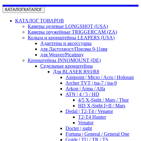
КАТАЛОГ
КАТАЛОГ
КАТАЛОГ ТОВАРОВ
Камеры целевые LONGSHOT (USA)
Камеры оружейные TRIGGERCAM (ZA)
Кольца и кронштейны LEAPERS (USA)
Адаптеры и аксессуары
для Ластохвост/Призма 9-11мм
для Weaver/Picatinny
Кронштейны INNOMOUNT (DE)
Седельные кронштейны
Для BLASER R93/R8
Aimpoint | Micro / Acro | Holosun
Archer TVT | tsa-7 / tsa-9
Arkon | Arma / Alfa
ATN | 4 / 5 / HD
4/5 X-Sight / Mars / Thor
HD X-Sight I+II / Mars
Dedal | T2-T4 / Venator
T2-T4 Hunter
Venator
Docter | sight
Fortuna | General / General One
Guide | TU / TR / TS