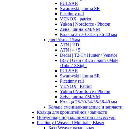
PULSAR
Swarovski | шина SR
Picatinny rail
VENOX | patriot
Yukon | Nordforce / Photon
Zeiss | шина ZM/VM
Кольца 26-30-34-35-36-40 мм
для Prisma 15мм
ATN | HD
ATN | 4 / 5
Dedal | T2-T4 Hunter / Venator
IRay | Geni / Rico / Saim / Mate
/Tube / XSight
PULSAR
Swarovski | шина SR
Picatinny rail
VENOX | Patriot
Yukon | Nordforce / Photon
Zeiss | шина ZM/VM
Кольца 26-30-34-35-36-40 мм
Кольца сменные-запасные и запчасти
Кольца для кронштейнов / запчасти
Полукольца под коллиматор / аксессуар
Picatinny | Weaver | Multirail | Blaser
База Weaver раздельная