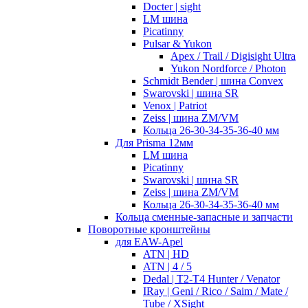
Docter | sight
LM шина
Picatinny
Pulsar & Yukon
Apex / Trail / Digisight Ultra
Yukon Nordforce / Photon
Schmidt Bender | шина Convex
Swarovski | шина SR
Venox | Patriot
Zeiss | шина ZM/VM
Кольца 26-30-34-35-36-40 мм
Для Prisma 12мм
LM шина
Picatinny
Swarovski | шина SR
Zeiss | шина ZM/VM
Кольца 26-30-34-35-36-40 мм
Кольца сменные-запасные и запчасти
Поворотные кронштейны
для EAW-Apel
ATN | HD
ATN | 4 / 5
Dedal | T2-T4 Hunter / Venator
IRay | Geni / Rico / Saim / Mate /
Tube / XSight