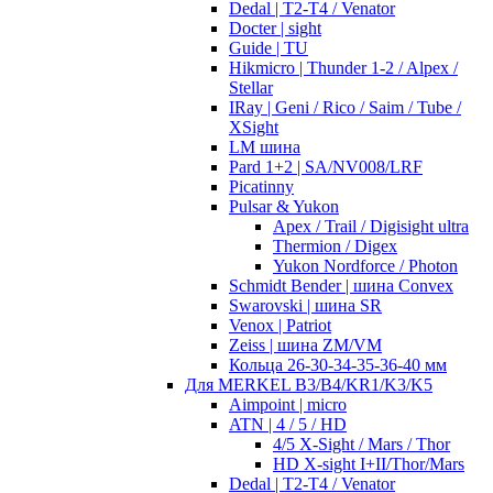
Dedal | T2-T4 / Venator
Docter | sight
Guide | TU
Hikmicro | Thunder 1-2 / Alpex /
Stellar
IRay | Geni / Rico / Saim / Tube /
XSight
LM шина
Pard 1+2 | SA/NV008/LRF
Picatinny
Pulsar & Yukon
Apex / Trail / Digisight ultra
Thermion / Digex
Yukon Nordforce / Photon
Schmidt Bender | шина Convex
Swarovski | шина SR
Venox | Patriot
Zeiss | шина ZM/VM
Кольца 26-30-34-35-36-40 мм
Для MERKEL B3/B4/KR1/K3/K5
Aimpoint | micro
ATN | 4 / 5 / HD
4/5 X-Sight / Mars / Thor
HD X-sight I+II/Thor/Mars
Dedal | T2-T4 / Venator