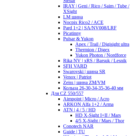
Stellar
IRAY | Geni / Rico / Saim / Tube /
XSight
LM шина
Nocpix Rico2 / ACE
Pard 1+2 | SA/NV008/LRF
Picatinny
Pulsar & Yukon
Apex / Trail / Digisight ultra
Thermion / Digex
Yukon Photon / Nordforce
Rika NV | xRS / Barsuk / Lesnik
SFH VARD
Swarovski | шина SR
Venox | Patriot
Zeiss | шина ZM/VM
Кольца 26-30-34-35-36-40 мм
Для CZ 550/557
Aimpoint | Micro / Acro
ARKON Alfa 1+2 / Arma
ATN | 4 / 5 / HD
HD X-Sight I+II / Mars
4/5 X-Sight / Mars / Thor
Conotech NAR
Guide | TU