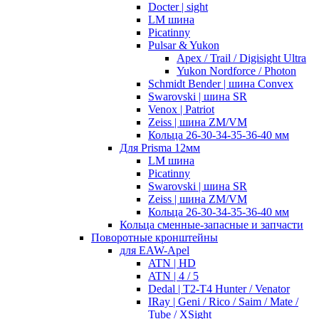
Docter | sight
LM шина
Picatinny
Pulsar & Yukon
Apex / Trail / Digisight Ultra
Yukon Nordforce / Photon
Schmidt Bender | шина Convex
Swarovski | шина SR
Venox | Patriot
Zeiss | шина ZM/VM
Кольца 26-30-34-35-36-40 мм
Для Prisma 12мм
LM шина
Picatinny
Swarovski | шина SR
Zeiss | шина ZM/VM
Кольца 26-30-34-35-36-40 мм
Кольца сменные-запасные и запчасти
Поворотные кронштейны
для EAW-Apel
ATN | HD
ATN | 4 / 5
Dedal | T2-T4 Hunter / Venator
IRay | Geni / Rico / Saim / Mate /
Tube / XSight