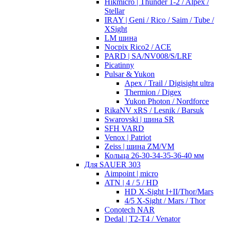
Hikmicro | Thunder 1-2 / Alpex /
Stellar
IRAY | Geni / Rico / Saim / Tube /
XSight
LM шина
Nocpix Rico2 / ACE
PARD | SA/NV008/S/LRF
Picatinny
Pulsar & Yukon
Apex / Trail / Digisight ultra
Thermion / Digex
Yukon Photon / Nordforce
RikaNV xRS / Lesnik / Barsuk
Swarovski | шина SR
SFH VARD
Venox | Patriot
Zeiss | шина ZM/VM
Кольца 26-30-34-35-36-40 мм
Для SAUER 303
Aimpoint | micro
ATN | 4 / 5 / HD
HD X-Sight I+II/Thor/Mars
4/5 X-Sight / Mars / Thor
Conotech NAR
Dedal | T2-T4 / Venator