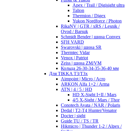
Apex / Trail / Digisight ultra
Talion
Thermion / Digex
Yukon Nordforce / Photon
RikaNV | GTR / xRS / Lesnik /
Ovod / Barsuk
Schmidt Bender | шина Convex
SFH VARD
Swarovski | шина SR
Thermtec Vidar
Venox | Patriot
Zeiss | шина ZM/VM
Кольца 26-30-34-35-36-40 мм
Для TIKKA T3/T3x
Aimpoint | Micro / Acro
ARKON Alfa 1+2 / Arma
ATN | 4 / 5 / HD
HD X-Sight I+II / Mars
4/5 X-Sight / Mars / Thor
Conotech Avata / NAR / Polaris
Dedal | T2-T4 Hunter/Venator
Docter | sight
Guide TU / TS / TR
Hikmicro | Thunder 1-2 / Alpex /