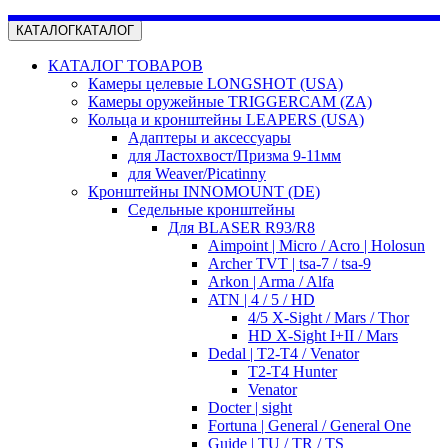
КАТАЛОГ
КАТАЛОГ
КАТАЛОГ ТОВАРОВ
Камеры целевые LONGSHOT (USA)
Камеры оружейные TRIGGERCAM (ZA)
Кольца и кронштейны LEAPERS (USA)
Адаптеры и аксессуары
для Ластохвост/Призма 9-11мм
для Weaver/Picatinny
Кронштейны INNOMOUNT (DE)
Седельные кронштейны
Для BLASER R93/R8
Aimpoint | Micro / Acro | Holosun
Archer TVT | tsa-7 / tsa-9
Arkon | Arma / Alfa
ATN | 4 / 5 / HD
4/5 X-Sight / Mars / Thor
HD X-Sight I+II / Mars
Dedal | T2-T4 / Venator
T2-T4 Hunter
Venator
Docter | sight
Fortuna | General / General One
Guide | TU / TR / TS