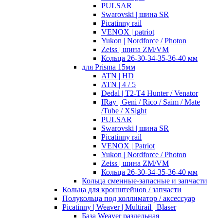
PULSAR
Swarovski | шина SR
Picatinny rail
VENOX | patriot
Yukon | Nordforce / Photon
Zeiss | шина ZM/VM
Кольца 26-30-34-35-36-40 мм
для Prisma 15мм
ATN | HD
ATN | 4 / 5
Dedal | T2-T4 Hunter / Venator
IRay | Geni / Rico / Saim / Mate
/Tube / XSight
PULSAR
Swarovski | шина SR
Picatinny rail
VENOX | Patriot
Yukon | Nordforce / Photon
Zeiss | шина ZM/VM
Кольца 26-30-34-35-36-40 мм
Кольца сменные-запасные и запчасти
Кольца для кронштейнов / запчасти
Полукольца под коллиматор / аксессуар
Picatinny | Weaver | Multirail | Blaser
База Weaver раздельная