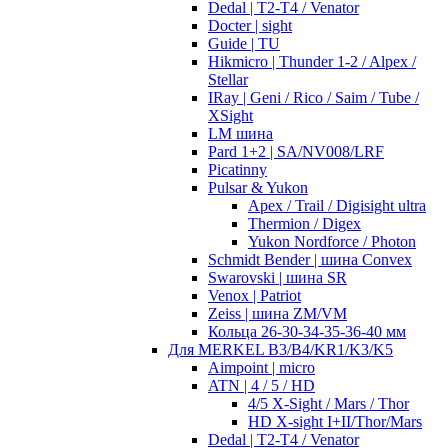
Dedal | T2-T4 / Venator
Docter | sight
Guide | TU
Hikmicro | Thunder 1-2 / Alpex /
Stellar
IRay | Geni / Rico / Saim / Tube /
XSight
LM шина
Pard 1+2 | SA/NV008/LRF
Picatinny
Pulsar & Yukon
Apex / Trail / Digisight ultra
Thermion / Digex
Yukon Nordforce / Photon
Schmidt Bender | шина Convex
Swarovski | шина SR
Venox | Patriot
Zeiss | шина ZM/VM
Кольца 26-30-34-35-36-40 мм
Для MERKEL B3/B4/KR1/K3/K5
Aimpoint | micro
ATN | 4 / 5 / HD
4/5 X-Sight / Mars / Thor
HD X-sight I+II/Thor/Mars
Dedal | T2-T4 / Venator