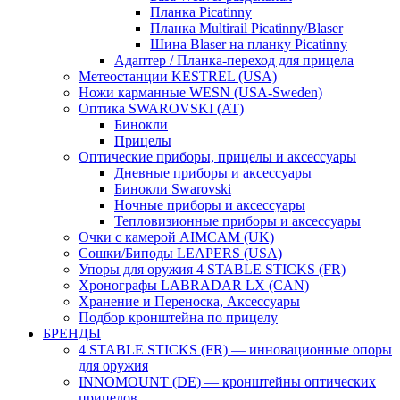
Планка Picatinny
Планка Multirail Picatinny/Blaser
Шина Blaser на планку Picatinny
Адаптер / Планка-переход для прицела
Метеостанции KESTREL (USA)
Ножи карманные WESN (USA-Sweden)
Оптика SWAROVSKI (AT)
Бинокли
Прицелы
Оптические приборы, прицелы и аксессуары
Дневные приборы и аксессуары
Бинокли Swarovski
Ночные приборы и аксессуары
Тепловизионные приборы и аксессуары
Очки с камерой AIMCAM (UK)
Сошки/Биподы LEAPERS (USA)
Упоры для оружия 4 STABLE STICKS (FR)
Хронографы LABRADAR LX (CAN)
Хранение и Переноска, Аксессуары
Подбор кронштейна по прицелу
БРЕНДЫ
4 STABLE STICKS (FR) — инновационные опоры
для оружия
INNOMOUNT (DE) — кронштейны оптических
прицелов