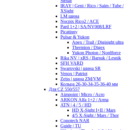
Stellar
IRAY | Geni / Rico / Saim / Tube /
XSight
LM шина
Nocpix Rico2 / ACE
Pard 1+2 | SA/NV008/LRF
Picatinny
Pulsar & Yukon
Apex / Trail / Digisight ultra
Thermion / Digex
Yukon Photon / Nordforce
Rika NV | xRS / Barsuk / Lesnik
SFH VARD
Swarovski | шина SR
Venox | Patriot
Zeiss | шина ZM/VM
Кольца 26-30-34-35-36-40 мм
Для CZ 550/557
Aimpoint | Micro / Acro
ARKON Alfa 1+2 / Arma
ATN | 4 / 5 / HD
HD X-Sight I+II / Mars
4/5 X-Sight / Mars / Thor
Conotech NAR
Guide | TU