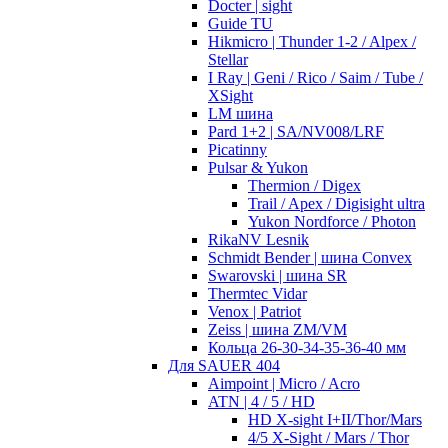
Docter | sight
Guide TU
Hikmicro | Thunder 1-2 / Alpex /
Stellar
I Ray | Geni / Rico / Saim / Tube /
XSight
LM шина
Pard 1+2 | SA/NV008/LRF
Picatinny
Pulsar & Yukon
Thermion / Digex
Trail / Apex / Digisight ultra
Yukon Nordforce / Photon
RikaNV Lesnik
Schmidt Bender | шина Convex
Swarovski | шина SR
Thermtec Vidar
Venox | Patriot
Zeiss | шина ZM/VM
Кольца 26-30-34-35-36-40 мм
Для SAUER 404
Aimpoint | Micro / Acro
ATN | 4 / 5 / HD
HD X-sight I+II/Thor/Mars
4/5 X-Sight / Mars / Thor