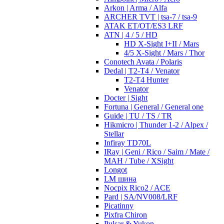
Arkon | Arma / Alfa
ARCHER TVT | tsa-7 / tsa-9
ATAK ET/OT/ES3 LRF
ATN | 4 / 5 / HD
HD X-Sight I+II / Mars
4/5 X-Sight / Mars / Thor
Conotech Avata / Polaris
Dedal | T2-T4 / Venator
T2-T4 Hunter
Venator
Docter | Sight
Fortuna | General / General one
Guide | TU / TS / TR
Hikmicro | Thunder 1-2 / Alpex /
Stellar
Infiray TD70L
IRay | Geni / Rico / Saim / Mate /
MAH / Tube / XSight
Longot
LM шина
Nocpix Rico2 / ACE
Pard | SA/NV008/LRF
Picatinny
Pixfra Chiron
Pulsar & Yukon