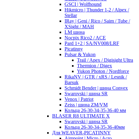
GSCI | Wolfhound
Hikmicro | Thunder 1-2 / Alpex /
Stellar
IRay | Geni / Rico / Saim / Tube /
XSight / MAH
LM шина
Nocpix Rico2 / ACE
Pard 1+2 | SA/NV008/LRF
Picatinny
Pulsar & Yukon
Trail / Apex / Digisight Ultra
Thermion / Digex
Yukon Photon / Nordforce
RikaNV | GTR / xRS / Lesnik /
Barsuk
Schmidt Bender | шина Convex
Swarovski | шина SR
Venox | Patriot
Zeiss | шина ZM/VM
Кольца 26-30-34-35-36-40 мм
BLASER R8 ULTIMATE X
Swarovski | шина SR
Кольца 26-30-34-35-36-40мм
Для WEAVER-PICATINNY
Aimpoint | Micro / Acro