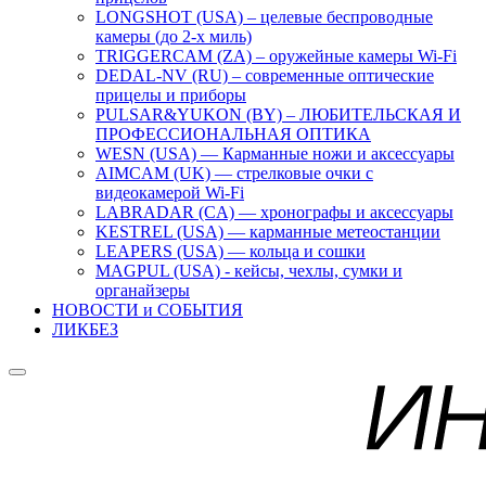
LONGSHOT (USA) – целевые беспроводные
камеры (до 2-х миль)
TRIGGERCAM (ZA) – оружейные камеры Wi-Fi
DEDAL-NV (RU) – современные оптические
прицелы и приборы
PULSAR&YUKON (BY) – ЛЮБИТЕЛЬСКАЯ И
ПРОФЕССИОНАЛЬНАЯ ОПТИКА
WESN (USA) — Карманные ножи и аксессуары
AIMCAM (UK) — стрелковые очки с
видеокамерой Wi-Fi
LABRADAR (CA) — хронографы и аксессуары
KESTREL (USA) — карманные метеостанции
LEAPERS (USA) — кольца и сошки
MAGPUL (USA) - кейсы, чехлы, сумки и
органайзеры
НОВОСТИ и СОБЫТИЯ
ЛИКБЕЗ