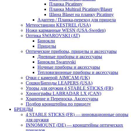
Планка Picatinny
Планка Multirail Picatinny/Blaser
Шина Blaser на планку Picatinny
Адаптер / Планка-переход для прицела
Метеостанции KESTREL (USA)
Ножи карманные WESN (USA-Sweden)
Оптика SWAROVSKI (AT)
Бинокли
Прицелы
Оптические приборы, прицелы и аксессуары
Дневные приборы и аксессуары
Бинокли Swarovski
Ночные приборы и аксессуары
Тепловизионные приборы и аксессуары
Очки с камерой AIMCAM (UK)
Сошки/Биподы LEAPERS (USA)
Упоры для оружия 4 STABLE STICKS (FR)
Хронографы LABRADAR LX (CAN)
Хранение и Переноска, Аксессуары
Подбор кронштейна по прицелу
БРЕНДЫ
4 STABLE STICKS (FR) — инновационные опоры
для оружия
INNOMOUNT (DE) — кронштейны оптических
прицелов