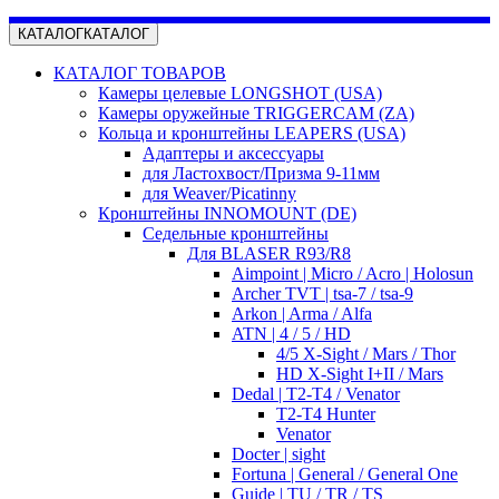
КАТАЛОГ
КАТАЛОГ
КАТАЛОГ ТОВАРОВ
Камеры целевые LONGSHOT (USA)
Камеры оружейные TRIGGERCAM (ZA)
Кольца и кронштейны LEAPERS (USA)
Адаптеры и аксессуары
для Ластохвост/Призма 9-11мм
для Weaver/Picatinny
Кронштейны INNOMOUNT (DE)
Седельные кронштейны
Для BLASER R93/R8
Aimpoint | Micro / Acro | Holosun
Archer TVT | tsa-7 / tsa-9
Arkon | Arma / Alfa
ATN | 4 / 5 / HD
4/5 X-Sight / Mars / Thor
HD X-Sight I+II / Mars
Dedal | T2-T4 / Venator
T2-T4 Hunter
Venator
Docter | sight
Fortuna | General / General One
Guide | TU / TR / TS