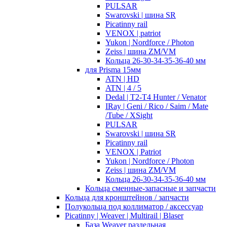
PULSAR
Swarovski | шина SR
Picatinny rail
VENOX | patriot
Yukon | Nordforce / Photon
Zeiss | шина ZM/VM
Кольца 26-30-34-35-36-40 мм
для Prisma 15мм
ATN | HD
ATN | 4 / 5
Dedal | T2-T4 Hunter / Venator
IRay | Geni / Rico / Saim / Mate
/Tube / XSight
PULSAR
Swarovski | шина SR
Picatinny rail
VENOX | Patriot
Yukon | Nordforce / Photon
Zeiss | шина ZM/VM
Кольца 26-30-34-35-36-40 мм
Кольца сменные-запасные и запчасти
Кольца для кронштейнов / запчасти
Полукольца под коллиматор / аксессуар
Picatinny | Weaver | Multirail | Blaser
База Weaver раздельная