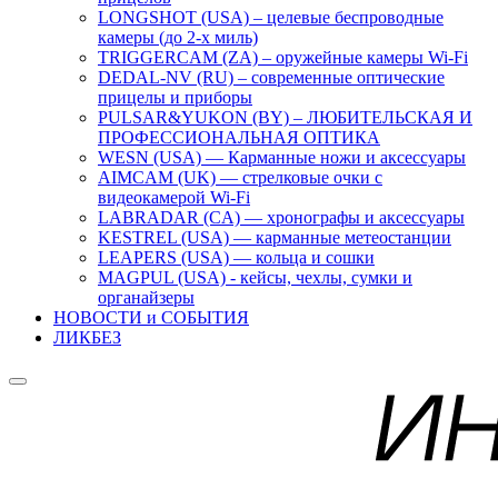
LONGSHOT (USA) – целевые беспроводные
камеры (до 2-х миль)
TRIGGERCAM (ZA) – оружейные камеры Wi-Fi
DEDAL-NV (RU) – современные оптические
прицелы и приборы
PULSAR&YUKON (BY) – ЛЮБИТЕЛЬСКАЯ И
ПРОФЕССИОНАЛЬНАЯ ОПТИКА
WESN (USA) — Карманные ножи и аксессуары
AIMCAM (UK) — стрелковые очки с
видеокамерой Wi-Fi
LABRADAR (CA) — хронографы и аксессуары
KESTREL (USA) — карманные метеостанции
LEAPERS (USA) — кольца и сошки
MAGPUL (USA) - кейсы, чехлы, сумки и
органайзеры
НОВОСТИ и СОБЫТИЯ
ЛИКБЕЗ