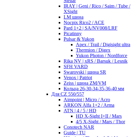
Stellar
IRAY | Geni / Rico / Saim / Tube /
XSight
LM шина
Nocpix Rico2 / ACE
Pard 1+2 | SA/NV008/LRF
Picatinny
Pulsar & Yukon
Apex / Trail / Digisight ultra
Thermion / Digex
Yukon Photon / Nordforce
Rika NV | xRS / Barsuk / Lesnik
SFH VARD
Swarovski | шина SR
Venox | Patriot
Zeiss | шина ZM/VM
Кольца 26-30-34-35-36-40 мм
Для CZ 550/557
Aimpoint | Micro / Acro
ARKON Alfa 1+2 / Arma
ATN | 4 / 5 / HD
HD X-Sight I+II / Mars
4/5 X-Sight / Mars / Thor
Conotech NAR
Guide | TU