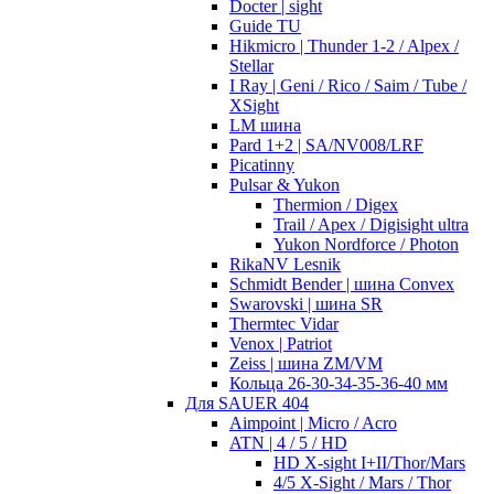
Docter | sight
Guide TU
Hikmicro | Thunder 1-2 / Alpex /
Stellar
I Ray | Geni / Rico / Saim / Tube /
XSight
LM шина
Pard 1+2 | SA/NV008/LRF
Picatinny
Pulsar & Yukon
Thermion / Digex
Trail / Apex / Digisight ultra
Yukon Nordforce / Photon
RikaNV Lesnik
Schmidt Bender | шина Convex
Swarovski | шина SR
Thermtec Vidar
Venox | Patriot
Zeiss | шина ZM/VM
Кольца 26-30-34-35-36-40 мм
Для SAUER 404
Aimpoint | Micro / Acro
ATN | 4 / 5 / HD
HD X-sight I+II/Thor/Mars
4/5 X-Sight / Mars / Thor