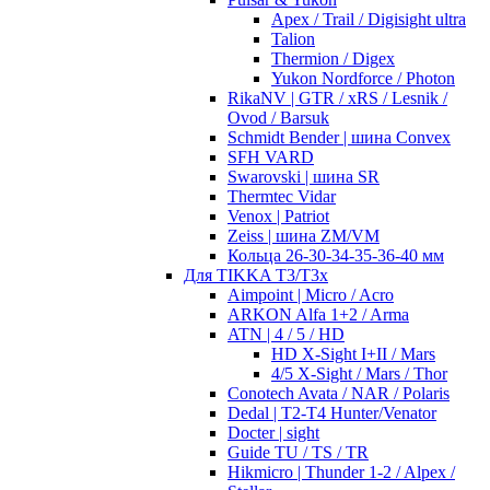
Apex / Trail / Digisight ultra
Talion
Thermion / Digex
Yukon Nordforce / Photon
RikaNV | GTR / xRS / Lesnik /
Ovod / Barsuk
Schmidt Bender | шина Convex
SFH VARD
Swarovski | шина SR
Thermtec Vidar
Venox | Patriot
Zeiss | шина ZM/VM
Кольца 26-30-34-35-36-40 мм
Для TIKKA T3/T3x
Aimpoint | Micro / Acro
ARKON Alfa 1+2 / Arma
ATN | 4 / 5 / HD
HD X-Sight I+II / Mars
4/5 X-Sight / Mars / Thor
Conotech Avata / NAR / Polaris
Dedal | T2-T4 Hunter/Venator
Docter | sight
Guide TU / TS / TR
Hikmicro | Thunder 1-2 / Alpex /