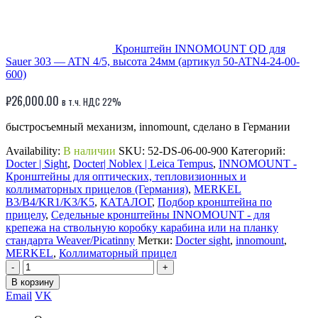
Кронштейн INNOMOUNT QD для
Sauer 303 — ATN 4/5, высота 24мм (артикул 50-ATN4-24-00-
600)
₽
26,000.00
в т.ч. НДС 22%
быстросъемный механизм, innomount, сделано в Германии
Availability:
В наличии
SKU:
52-DS-06-00-900
Категорий:
Docter | Sight
,
Docter| Noblex | Leica Tempus
,
INNOMOUNT -
Кронштейны для оптических, тепловизионных и
коллиматорных прицелов (Германия)
,
MERKEL
B3/B4/KR1/K3/K5
,
КАТАЛОГ
,
Подбор кронштейна по
прицелу
,
Седельные кронштейны INNOMOUNT - для
крепежа на ствольную коробку карабина или на планку
стандарта Weaver/Picatinny
Метки:
Docter sight
,
innomount
,
MERKEL
,
Коллиматорный прицел
-
+
В корзину
Email
VK