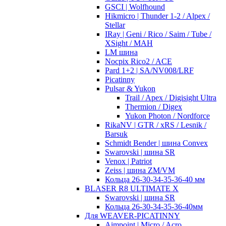
GSCI | Wolfhound
Hikmicro | Thunder 1-2 / Alpex /
Stellar
IRay | Geni / Rico / Saim / Tube /
XSight / MAH
LM шина
Nocpix Rico2 / ACE
Pard 1+2 | SA/NV008/LRF
Picatinny
Pulsar & Yukon
Trail / Apex / Digisight Ultra
Thermion / Digex
Yukon Photon / Nordforce
RikaNV | GTR / xRS / Lesnik /
Barsuk
Schmidt Bender | шина Convex
Swarovski | шина SR
Venox | Patriot
Zeiss | шина ZM/VM
Кольца 26-30-34-35-36-40 мм
BLASER R8 ULTIMATE X
Swarovski | шина SR
Кольца 26-30-34-35-36-40мм
Для WEAVER-PICATINNY
Aimpoint | Micro / Acro