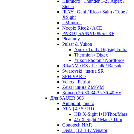
Hikmicro | Thunder 1-2 / Alpex /
Stellar
IRAY | Geni / Rico / Saim / Tube /
XSight
LM шина
Nocpix Rico2 / ACE
PARD | SA/NV008/S/LRF
Picatinny
Pulsar & Yukon
Apex / Trail / Digisight ultra
Thermion / Digex
Yukon Photon / Nordforce
RikaNV xRS / Lesnik / Barsuk
Swarovski | шина SR
SFH VARD
Venox | Patriot
Zeiss | шина ZM/VM
Кольца 26-30-34-35-36-40 мм
Для SAUER 303
Aimpoint | micro
ATN | 4 / 5 / HD
HD X-Sight I+II/Thor/Mars
4/5 X-Sight / Mars / Thor
Conotech NAR
Dedal | T2-T4 / Venator