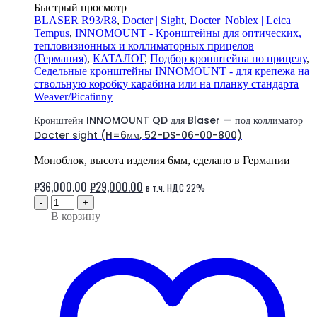
Быстрый просмотр
BLASER R93/R8
,
Docter | Sight
,
Docter| Noblex | Leica
Tempus
,
INNOMOUNT - Кронштейны для оптических,
тепловизионных и коллиматорных прицелов
(Германия)
,
КАТАЛОГ
,
Подбор кронштейна по прицелу
,
Седельные кронштейны INNOMOUNT - для крепежа на
ствольную коробку карабина или на планку стандарта
Weaver/Picatinny
Кронштейн INNOMOUNT QD для Blaser — под коллиматор
Docter sight (H=6мм, 52-DS-06-00-800)
Моноблок, высота изделия 6мм, сделано в Германии
Первоначальная
Текущая
₽
36,000.00
₽
29,000.00
в т.ч. НДС 22%
цена
цена:
-
+
В корзину
составляла
₽29,000.00.
₽36,000.00.