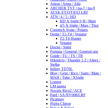
Arkon | Arma / Alfa
ARCHER TVT | tsa-7 / tsa-9
ATAK ET/OT/ES3 LRF
ATN | 4 / 5 / HD
HD X-Sight I+II / Mars
4/5 X-Sight / Mars / Thor
Conotech Avata / Polaris
Dedal | T2-T4 / Venator
T2-T4 Hunter
Venator
Docter | Sight
Fortuna | General / General one
Guide | TU / TS / TR
Hikmicro | Thunder 1-2 / Alpex /
Stellar
Infiray TD70L
IRay | Geni / Rico / Saim / Mate /
MAH / Tube / XSight
Longot
LM шина
Nocpix Rico2 / ACE
Pard | SA/NV008/LRF
Picatinny
Pixfra Chiron
Pulsar & Yukon