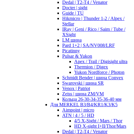
Dedal | T2-T4 / Venator
Docter | sight
Guide | TU
Hikmicro | Thunder 1-2 / Alpex /
Stellar
IRay | Geni / Rico / Saim / Tube /
XSight
LM шина
Pard 1+2 | SA/NV008/LRF
Picatinny
Pulsar & Yukon
Apex / Trail / Digisight ultra
Thermion / Digex
Yukon Nordforce / Photon
Schmidt Bender | шина Convex
Swarovski | шина SR
Venox | Patriot
Zeiss | шина ZM/VM
Кольца 26-30-34-35-36-40 мм
Для MERKEL B3/B4/KR1/K3/K5
Aimpoint | micro
ATN | 4 / 5 / HD
4/5 X-Sight / Mars / Thor
HD X-sight I+II/Thor/Mars
Dedal | T2-T4 / Venator