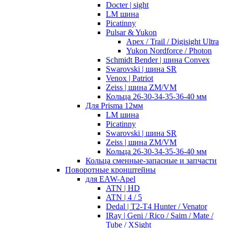
Docter | sight
LM шина
Picatinny
Pulsar & Yukon
Apex / Trail / Digisight Ultra
Yukon Nordforce / Photon
Schmidt Bender | шина Convex
Swarovski | шина SR
Venox | Patriot
Zeiss | шина ZM/VM
Кольца 26-30-34-35-36-40 мм
Для Prisma 12мм
LM шина
Picatinny
Swarovski | шина SR
Zeiss | шина ZM/VM
Кольца 26-30-34-35-36-40 мм
Кольца сменные-запасные и запчасти
Поворотные кронштейны
для EAW-Apel
ATN | HD
ATN | 4 / 5
Dedal | T2-T4 Hunter / Venator
IRay | Geni / Rico / Saim / Mate /
Tube / XSight