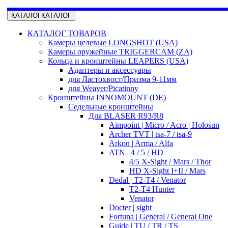
КАТАЛОГ
КАТАЛОГ
КАТАЛОГ ТОВАРОВ
Камеры целевые LONGSHOT (USA)
Камеры оружейные TRIGGERCAM (ZA)
Кольца и кронштейны LEAPERS (USA)
Адаптеры и аксессуары
для Ластохвост/Призма 9-11мм
для Weaver/Picatinny
Кронштейны INNOMOUNT (DE)
Седельные кронштейны
Для BLASER R93/R8
Aimpoint | Micro / Acro | Holosun
Archer TVT | tsa-7 / tsa-9
Arkon | Arma / Alfa
ATN | 4 / 5 / HD
4/5 X-Sight / Mars / Thor
HD X-Sight I+II / Mars
Dedal | T2-T4 / Venator
T2-T4 Hunter
Venator
Docter | sight
Fortuna | General / General One
Guide | TU / TR / TS