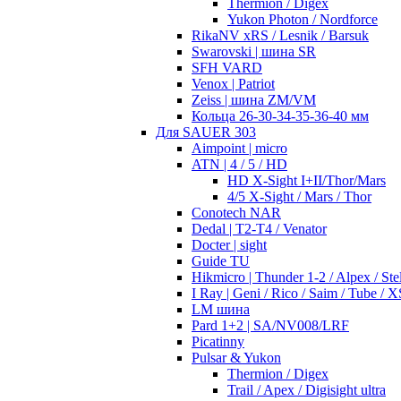
Thermion / Digex
Yukon Photon / Nordforce
RikaNV xRS / Lesnik / Barsuk
Swarovski | шина SR
SFH VARD
Venox | Patriot
Zeiss | шина ZM/VM
Кольца 26-30-34-35-36-40 мм
Для SAUER 303
Aimpoint | micro
ATN | 4 / 5 / HD
HD X-Sight I+II/Thor/Mars
4/5 X-Sight / Mars / Thor
Conotech NAR
Dedal | T2-T4 / Venator
Docter | sight
Guide TU
Hikmicro | Thunder 1-2 / Alpex / Stel
I Ray | Geni / Rico / Saim / Tube / X
LM шина
Pard 1+2 | SA/NV008/LRF
Picatinny
Pulsar & Yukon
Thermion / Digex
Trail / Apex / Digisight ultra