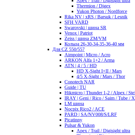
Apex / Trail / Digisight ultra
Thermion / Digex
Yukon Photon / Nordforce
Rika NV | xRS / Barsuk / Lesnik
SFH VARD
Swarovski | шина SR
Venox | Patriot
Zeiss | шина ZM/VM
Кольца 26-30-34-35-36-40 мм
Для CZ 550/557
Aimpoint | Micro / Acro
ARKON Alfa 1+2 / Arma
ATN | 4 / 5 / HD
HD X-Sight I+II / Mars
4/5 X-Sight / Mars / Thor
Conotech NAR
Guide | TU
Hikmicro | Thunder 1-2 / Alpex / Stel
IRAY | Geni / Rico / Saim / Tube / 
LM шина
Nocpix Rico2 / ACE
PARD | SA/NV008/S/LRF
Picatinny
Pulsar & Yukon
Apex / Trail / Digisight ultra