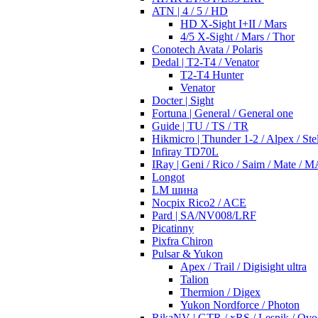
ATN | 4 / 5 / HD
HD X-Sight I+II / Mars
4/5 X-Sight / Mars / Thor
Conotech Avata / Polaris
Dedal | T2-T4 / Venator
T2-T4 Hunter
Venator
Docter | Sight
Fortuna | General / General one
Guide | TU / TS / TR
Hikmicro | Thunder 1-2 / Alpex / Stel
Infiray TD70L
IRay | Geni / Rico / Saim / Mate / 
Longot
LM шина
Nocpix Rico2 / ACE
Pard | SA/NV008/LRF
Picatinny
Pixfra Chiron
Pulsar & Yukon
Apex / Trail / Digisight ultra
Talion
Thermion / Digex
Yukon Nordforce / Photon
RikaNV | GTR / xRS / Lesnik / Ovo