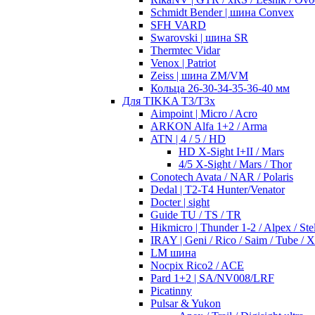
Schmidt Bender | шина Convex
SFH VARD
Swarovski | шина SR
Thermtec Vidar
Venox | Patriot
Zeiss | шина ZM/VM
Кольца 26-30-34-35-36-40 мм
Для TIKKA T3/T3x
Aimpoint | Micro / Acro
ARKON Alfa 1+2 / Arma
ATN | 4 / 5 / HD
HD X-Sight I+II / Mars
4/5 X-Sight / Mars / Thor
Conotech Avata / NAR / Polaris
Dedal | T2-T4 Hunter/Venator
Docter | sight
Guide TU / TS / TR
Hikmicro | Thunder 1-2 / Alpex / Stel
IRAY | Geni / Rico / Saim / Tube / 
LM шина
Nocpix Rico2 / ACE
Pard 1+2 | SA/NV008/LRF
Picatinny
Pulsar & Yukon