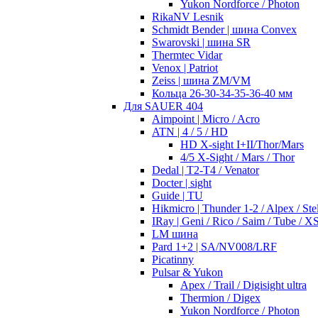
Yukon Nordforce / Photon
RikaNV Lesnik
Schmidt Bender | шина Convex
Swarovski | шина SR
Thermtec Vidar
Venox | Patriot
Zeiss | шина ZM/VM
Кольца 26-30-34-35-36-40 мм
Для SAUER 404
Aimpoint | Micro / Acro
ATN | 4 / 5 / HD
HD X-sight I+II/Thor/Mars
4/5 X-Sight / Mars / Thor
Dedal | T2-T4 / Venator
Docter | sight
Guide | TU
Hikmicro | Thunder 1-2 / Alpex / Stel
IRay | Geni / Rico / Saim / Tube / X
LM шина
Pard 1+2 | SA/NV008/LRF
Picatinny
Pulsar & Yukon
Apex / Trail / Digisight ultra
Thermion / Digex
Yukon Nordforce / Photon