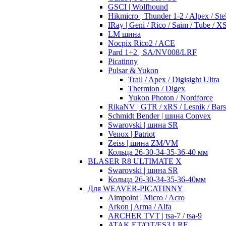
GSCI | Wolfhound
Hikmicro | Thunder 1-2 / Alpex / Stel
IRay | Geni / Rico / Saim / Tube / 
LM шина
Nocpix Rico2 / ACE
Pard 1+2 | SA/NV008/LRF
Picatinny
Pulsar & Yukon
Trail / Apex / Digisight Ultra
Thermion / Digex
Yukon Photon / Nordforce
RikaNV | GTR / xRS / Lesnik / Bar
Schmidt Bender | шина Convex
Swarovski | шина SR
Venox | Patriot
Zeiss | шина ZM/VM
Кольца 26-30-34-35-36-40 мм
BLASER R8 ULTIMATE X
Swarovski | шина SR
Кольца 26-30-34-35-36-40мм
Для WEAVER-PICATINNY
Aimpoint | Micro / Acro
Arkon | Arma / Alfa
ARCHER TVT | tsa-7 / tsa-9
ATAK ET/OT/ES3 LRF