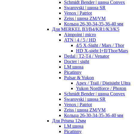
Schmidt Bender | шина Convex
Swarovski | шина SR
Venox | Patriot
Zeiss | шина ZM/VM
Кольца 26-30-34-35-36-40 мм
Для MERKEL B3/B4/KR1/K3/K5
Aimpoint | micro
ATN | 4 / 5 / HD
4/5 X-Sight / Mars / Thor
HD X-sight I+II/Thor/Mars
Dedal | T2-T4 / Venator
Docter | sight
LM шина
Picatinny
Pulsar & Yukon
Apex / Trail / Digisight Ultra
Yukon Nordforce / Photon
Schmidt Bender | шина Convex
Swarovski | шина SR
Venox | Patriot
Zeiss | шина ZM/VM
Кольца 26-30-34-35-36-40 мм
Для Prisma 12мм
LM шина
Picatinny